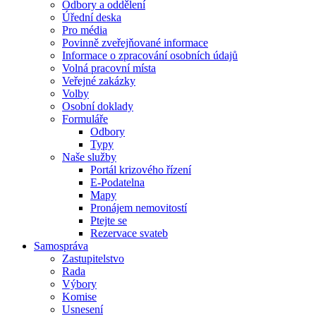
Odbory a oddělení
Úřední deska
Pro média
Povinně zveřejňované informace
Informace o zpracování osobních údajů
Volná pracovní místa
Veřejné zakázky
Volby
Osobní doklady
Formuláře
Odbory
Typy
Naše služby
Portál krizového řízení
E-Podatelna
Mapy
Pronájem nemovitostí
Ptejte se
Rezervace svateb
Samospráva
Zastupitelstvo
Rada
Výbory
Komise
Usnesení