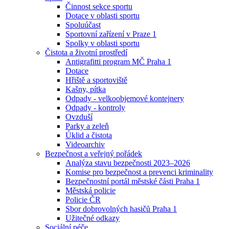
Činnost sekce sportu
Dotace v oblasti sportu
Spoluúčast
Sportovní zařízení v Praze 1
Spolky v oblasti sportu
Čistota a životní prostředí
Antigrafitti program MČ Praha 1
Dotace
Hřiště a sportoviště
Kašny, pítka
Odpady - velkoobjemové kontejnery
Odpady - kontroly
Ovzduší
Parky a zeleň
Úklid a čistota
Videoarchiv
Bezpečnost a veřejný pořádek
Analýza stavu bezpečnosti 2023–2026
Komise pro bezpečnost a prevenci kriminality
Bezpečnostní portál městské části Praha 1
Městská policie
Policie ČR
Sbor dobrovolných hasičů Praha 1
Užitečné odkazy
Sociální péče