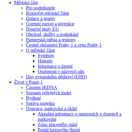
Městská část
Pro podnikatele
Rozpočet městské části
Dotace a granty
Územní rozvoj a investice
Dotační tituly EU
Obchod, služby a podnikání
Partnerská města a regiony
Čestné občanství Prahy 1 a cena Prahy 1
O městské části
Symboly
Historie
Informace o území
Osobnosti v názvech ulic
Dny evropského dědictví (EHD)
Život v Praze 1
Časopis JEDNA
Seznam veřejných toalet
Bydlení
Správa majetku
Doprava, parkování a úklid
Aktuální informace o omezeních v dopravě a
parkování
Zóna placeného stání
Portál krizového řízení