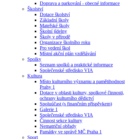
Doprava a parkování - obecné informace
Školství
Dotace školství
Základní školy
Mateřské školy
Školní jídelny
Školy v přírodě
Organizace školního roku
Pro vedení škol
Místní akční plán vzdělávání
Spolky
Seznam spolků a praktické informace
Společenské středisko VIA
Kultura
Místo kulturního významu a pamětihodnost
Prahy 1
Dotace v oblasti kultury, spolkové činnosti,
ochrany kulturního dědictví
Spoluúčast (s finančním příspěvkem)
Galerie 1
Společenské středisko VIA
Činnost sekce kultury
Nematriční obřady
Památky ve správě MČ Praha 1
Sport