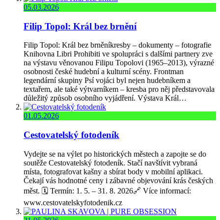
05.03.2026
Filip Topol: Král bez brnění
Filip Topol: Král bez brněníkresby – dokumenty – fotografie
Knihovna Libri Prohibiti ve spolupráci s dalšími partnery zve
na výstavu věnovanou Filipu Topolovi (1965–2013), výrazné
osobnosti české hudební a kulturní scény. Frontman
legendární skupiny Psí vojáci byl nejen hudebníkem a
textařem, ale také výtvarníkem – kresba pro něj představovala
důležitý způsob osobního vyjádření. Výstava Král…
01.05.2026
Cestovatelský fotodeník
Vydejte se na výlet po historických městech a zapojte se do
soutěže Cestovatelský fotodeník. Stačí navštívit vybraná
místa, fotografovat kašny a sbírat body v mobilní aplikaci.
Čekají vás hodnotné ceny i zábavné objevování krás českých
měst. 🗓️ Termín: 1. 5. – 31. 8. 2026🔗 Více informací:
www.cestovatelskyfotodenik.cz