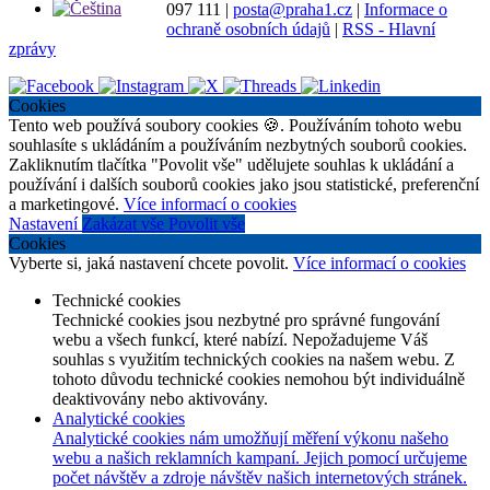
097 111
|
posta@praha1.cz
|
Informace o
ochraně osobních údajů
|
RSS - Hlavní
zprávy
Cookies
Tento web používá soubory cookies 🍪. Používáním tohoto webu
souhlasíte s ukládáním a používáním nezbytných souborů cookies.
Zakliknutím tlačítka "Povolit vše" udělujete souhlas k ukládání a
používání i dalších souborů cookies jako jsou statistické, preferenční
a marketingové.
Více informací o cookies
Nastavení
Zakázat vše
Povolit vše
Cookies
Vyberte si, jaká nastavení chcete povolit.
Více informací o cookies
Technické cookies
Technické cookies jsou nezbytné pro správné fungování
webu a všech funkcí, které nabízí. Nepožadujeme Váš
souhlas s využitím technických cookies na našem webu. Z
tohoto důvodu technické cookies nemohou být individuálně
deaktivovány nebo aktivovány.
Analytické cookies
Analytické cookies nám umožňují měření výkonu našeho
webu a našich reklamních kampaní. Jejich pomocí určujeme
počet návštěv a zdroje návštěv našich internetových stránek.