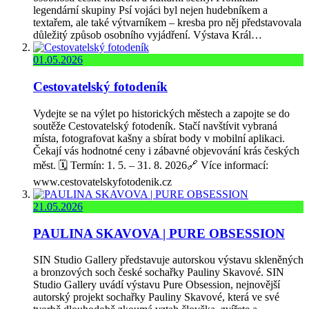
legendární skupiny Psí vojáci byl nejen hudebníkem a
textařem, ale také výtvarníkem – kresba pro něj představovala
důležitý způsob osobního vyjádření. Výstava Král…
01.05.2026
Cestovatelský fotodeník
Vydejte se na výlet po historických městech a zapojte se do
soutěže Cestovatelský fotodeník. Stačí navštívit vybraná
místa, fotografovat kašny a sbírat body v mobilní aplikaci.
Čekají vás hodnotné ceny i zábavné objevování krás českých
měst. 🗓️ Termín: 1. 5. – 31. 8. 2026🔗 Více informací:
www.cestovatelskyfotodenik.cz
21.05.2026
PAULINA SKAVOVA | PURE OBSESSION
SIN Studio Gallery představuje autorskou výstavu skleněných
a bronzových soch české sochařky Pauliny Skavové. SIN
Studio Gallery uvádí výstavu Pure Obsession, nejnovější
autorský projekt sochařky Pauliny Skavové, která ve své