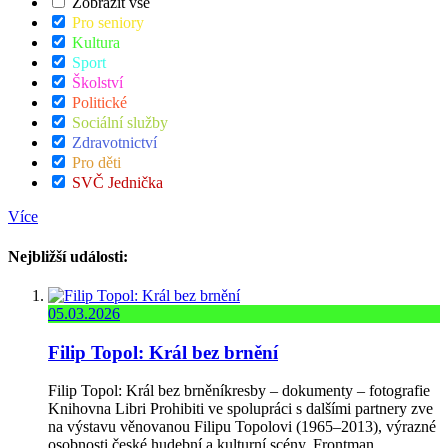
Zobrazit vše
Pro seniory
Kultura
Sport
Školství
Politické
Sociální služby
Zdravotnictví
Pro děti
SVČ Jednička
Více
Nejbližší události:
05.03.2026
Filip Topol: Král bez brnění
Filip Topol: Král bez brněníkresby – dokumenty – fotografie
Knihovna Libri Prohibiti ve spolupráci s dalšími partnery zve
na výstavu věnovanou Filipu Topolovi (1965–2013), výrazné
osobnosti české hudební a kulturní scény. Frontman