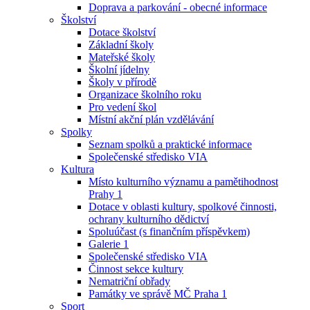
Doprava a parkování - obecné informace
Školství
Dotace školství
Základní školy
Mateřské školy
Školní jídelny
Školy v přírodě
Organizace školního roku
Pro vedení škol
Místní akční plán vzdělávání
Spolky
Seznam spolků a praktické informace
Společenské středisko VIA
Kultura
Místo kulturního významu a pamětihodnost
Prahy 1
Dotace v oblasti kultury, spolkové činnosti,
ochrany kulturního dědictví
Spoluúčast (s finančním příspěvkem)
Galerie 1
Společenské středisko VIA
Činnost sekce kultury
Nematriční obřady
Památky ve správě MČ Praha 1
Sport