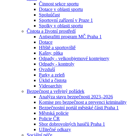
Činnost sekce sportu
Dotace v oblasti sportu
Spoluúčast
Sportovní zařízení v Praze 1
Spolky v oblasti sportu
Čistota a životní prostředí
Antigrafitti program MČ Praha 1
Dotace
Hřiště a sportoviště
Kašny, pítka
Odpady - velkoobjemové kontejnery
Odpady - kontroly
Ovzduší
Parky a zeleň
Úklid a čistota
Videoarchiv
Bezpečnost a veřejný pořádek
Analýza stavu bezpečnosti 2023–2026
Komise pro bezpečnost a prevenci kriminality
Bezpečnostní portál městské části Praha 1
Městská policie
Policie ČR
Sbor dobrovolných hasičů Praha 1
Užitečné odkazy
Sociální péče