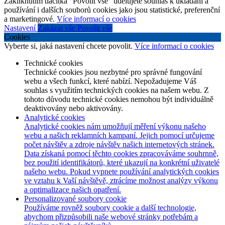
Zakliknutím tlačítka "Povolit vše" udělujete souhlas k ukládání a
používání i dalších souborů cookies jako jsou statistické, preferenční
a marketingové.
Více informací o cookies
Nastavení
Zakázat vše
Povolit vše
Cookies
Vyberte si, jaká nastavení chcete povolit.
Více informací o cookies
Technické cookies
Technické cookies jsou nezbytné pro správné fungování
webu a všech funkcí, které nabízí. Nepožadujeme Váš
souhlas s využitím technických cookies na našem webu. Z
tohoto důvodu technické cookies nemohou být individuálně
deaktivovány nebo aktivovány.
Analytické cookies
Analytické cookies nám umožňují měření výkonu našeho
webu a našich reklamních kampaní. Jejich pomocí určujeme
počet návštěv a zdroje návštěv našich internetových stránek.
Data získaná pomocí těchto cookies zpracováváme souhrnně,
bez použití identifikátorů, které ukazují na konkrétní uživatelé
našeho webu. Pokud vypnete používání analytických cookies
ve vztahu k Vaší návštěvě, ztrácíme možnost analýzy výkonu
a optimalizace našich opatření.
Personalizované soubory cookie
Používáme rovněž soubory cookie a další technologie,
abychom přizpůsobili naše webové stránky potřebám a