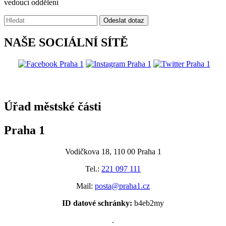
vedoucí oddělení
Vyhledávání:
Odeslat dotaz
NAŠE SOCIÁLNÍ SÍTĚ
@praha1
Úřad městské části
Praha 1
Vodičkova 18, 110 00 Praha 1
Tel.:
221 097 111
Mail:
posta@praha1.cz
ID datové schránky:
b4eb2my
.