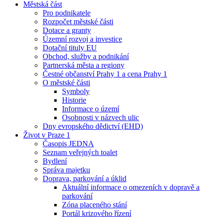
Městská část
Pro podnikatele
Rozpočet městské části
Dotace a granty
Územní rozvoj a investice
Dotační tituly EU
Obchod, služby a podnikání
Partnerská města a regiony
Čestné občanství Prahy 1 a cena Prahy 1
O městské části
Symboly
Historie
Informace o území
Osobnosti v názvech ulic
Dny evropského dědictví (EHD)
Život v Praze 1
Časopis JEDNA
Seznam veřejných toalet
Bydlení
Správa majetku
Doprava, parkování a úklid
Aktuální informace o omezeních v dopravě a
parkování
Zóna placeného stání
Portál krizového řízení