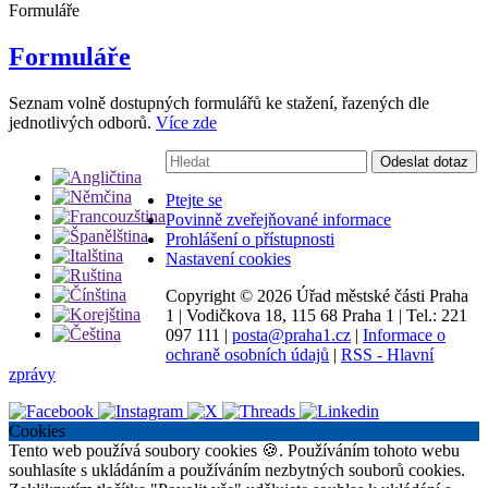
Formuláře
Formuláře
Seznam volně dostupných formulářů ke stažení, řazených dle
jednotlivých odborů.
Více zde
Vyhledávání:
Odeslat dotaz
Ptejte se
Povinně zveřejňované informace
Prohlášení o přístupnosti
Nastavení cookies
Copyright ©
2026 Úřad městské části Praha
1
|
Vodičkova 18, 115 68 Praha 1
|
Tel.: 221
097 111
|
posta@praha1.cz
|
Informace o
ochraně osobních údajů
|
RSS - Hlavní
zprávy
Cookies
Tento web používá soubory cookies 🍪. Používáním tohoto webu
souhlasíte s ukládáním a používáním nezbytných souborů cookies.