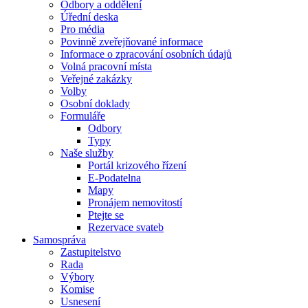
Odbory a oddělení
Úřední deska
Pro média
Povinně zveřejňované informace
Informace o zpracování osobních údajů
Volná pracovní místa
Veřejné zakázky
Volby
Osobní doklady
Formuláře
Odbory
Typy
Naše služby
Portál krizového řízení
E-Podatelna
Mapy
Pronájem nemovitostí
Ptejte se
Rezervace svateb
Samospráva
Zastupitelstvo
Rada
Výbory
Komise
Usnesení