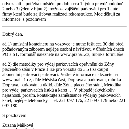
odvoz suti – potřeba umístění po dobu cca 1 týdnu pravděpodobně
2.nebo 3.týden v říjnu 2) možnost zajištění parkování pro 1 auto
firmy která bude zajišťovat realizaci rekonstrukce. Moc děkuji za
informace, s pozdravem
Dobrý den,
ad 1) umístění kontejneru na vozovce je nutné řešit cca 30 dní před
požadovaným záborem nejlépe osobní návštěvou v úředních dnech
PO a ST, formulář naleznete na www.praha1.cz, rubrika formuláře
ad 2) dle metodiky pro výdej parkovacích oprávnění do Zóny
placeného stání v Praze 1 lze pro vozidla do 3,5 t zakoupit
abonentní parkovací parkovací. Veškeré informace naleznete na
www.praha1.cz, dále Městská část, Doprava a parkování, rubrika
Doprava, parkování a úklid, dále Zóna placeného stání, Metodika
pro výdej parkovacích lístků a karet … V případě jakýchkoliv
nejasností, prosím, kontaktujte zaměstnance výdejny parkovacích
karet, nejlépe telefonicky – tel. 221 097 176, 221 097 179 nebo 221
097 180
S pozdravem
Zuzana Málková