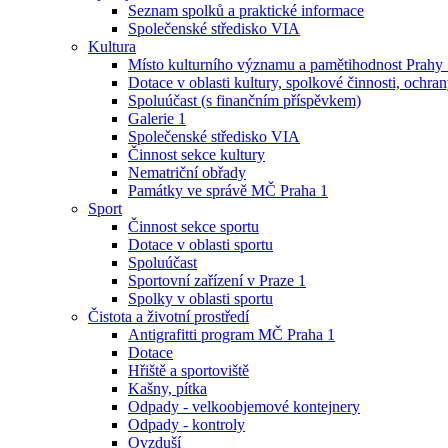
Seznam spolků a praktické informace
Společenské středisko VIA
Kultura
Místo kulturního významu a pamětihodnost Prahy
Dotace v oblasti kultury, spolkové činnosti, ochran
Spoluúčast (s finančním příspěvkem)
Galerie 1
Společenské středisko VIA
Činnost sekce kultury
Nematriční obřady
Památky ve správě MČ Praha 1
Sport
Činnost sekce sportu
Dotace v oblasti sportu
Spoluúčast
Sportovní zařízení v Praze 1
Spolky v oblasti sportu
Čistota a životní prostředí
Antigrafitti program MČ Praha 1
Dotace
Hřiště a sportoviště
Kašny, pítka
Odpady - velkoobjemové kontejnery
Odpady - kontroly
Ovzduší