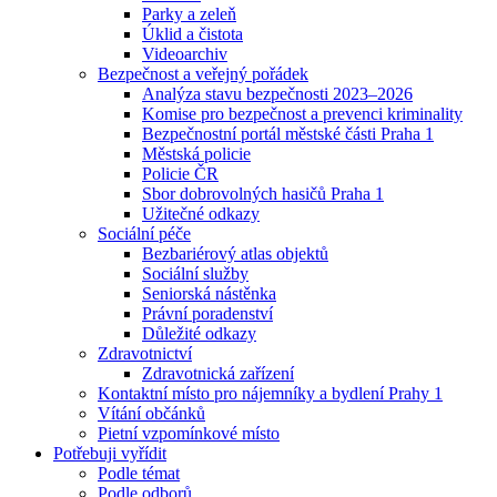
Parky a zeleň
Úklid a čistota
Videoarchiv
Bezpečnost a veřejný pořádek
Analýza stavu bezpečnosti 2023–2026
Komise pro bezpečnost a prevenci kriminality
Bezpečnostní portál městské části Praha 1
Městská policie
Policie ČR
Sbor dobrovolných hasičů Praha 1
Užitečné odkazy
Sociální péče
Bezbariérový atlas objektů
Sociální služby
Seniorská nástěnka
Právní poradenství
Důležité odkazy
Zdravotnictví
Zdravotnická zařízení
Kontaktní místo pro nájemníky a bydlení Prahy 1
Vítání občánků
Pietní vzpomínkové místo
Potřebuji vyřídit
Podle témat
Podle odborů