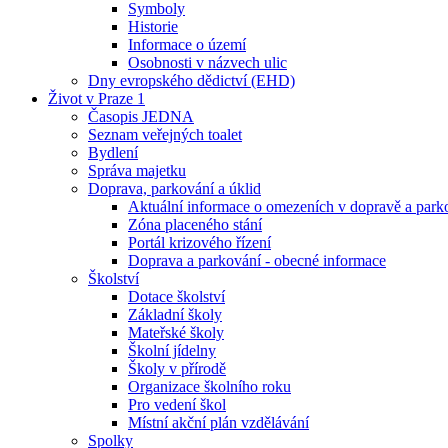
Symboly
Historie
Informace o území
Osobnosti v názvech ulic
Dny evropského dědictví (EHD)
Život v Praze 1
Časopis JEDNA
Seznam veřejných toalet
Bydlení
Správa majetku
Doprava, parkování a úklid
Aktuální informace o omezeních v dopravě a park
Zóna placeného stání
Portál krizového řízení
Doprava a parkování - obecné informace
Školství
Dotace školství
Základní školy
Mateřské školy
Školní jídelny
Školy v přírodě
Organizace školního roku
Pro vedení škol
Místní akční plán vzdělávání
Spolky