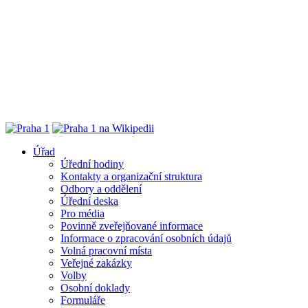
Úřad
Úřední hodiny
Kontakty a organizační struktura
Odbory a oddělení
Úřední deska
Pro média
Povinně zveřejňované informace
Informace o zpracování osobních údajů
Volná pracovní místa
Veřejné zakázky
Volby
Osobní doklady
Formuláře