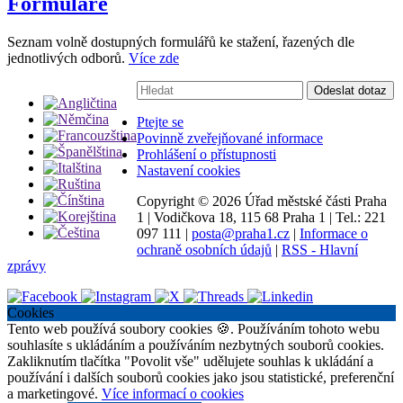
Formuláře
Seznam volně dostupných formulářů ke stažení, řazených dle
jednotlivých odborů.
Více zde
Vyhledávání:
Odeslat dotaz
Ptejte se
Povinně zveřejňované informace
Prohlášení o přístupnosti
Nastavení cookies
Copyright ©
2026 Úřad městské části Praha
1
|
Vodičkova 18, 115 68 Praha 1
|
Tel.: 221
097 111
|
posta@praha1.cz
|
Informace o
ochraně osobních údajů
|
RSS - Hlavní
zprávy
Cookies
Tento web používá soubory cookies 🍪. Používáním tohoto webu
souhlasíte s ukládáním a používáním nezbytných souborů cookies.
Zakliknutím tlačítka "Povolit vše" udělujete souhlas k ukládání a
používání i dalších souborů cookies jako jsou statistické, preferenční
a marketingové.
Více informací o cookies