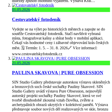
důležitý způsob osobního vyjádření. Výstava Král…
01.05.2026
Cestovatelský fotodeník
Vydejte se na výlet po historických městech a zapojte se do
soutěže Cestovatelský fotodeník. Stačí navštívit vybraná
místa, fotografovat kašny a sbírat body v mobilní aplikaci.
Čekají vás hodnotné ceny i zábavné objevování krás českých
měst. 🗓️ Termín: 1. 5. – 31. 8. 2026🔗 Více informací:
www.cestovatelskyfotodenik.cz
21.05.2026
PAULINA SKAVOVA | PURE OBSESSION
SIN Studio Gallery představuje autorskou výstavu skleněných
a bronzových soch české sochařky Pauliny Skavové. SIN
Studio Gallery uvádí výstavu Pure Obsession, nejnovější
autorský projekt sochařky Pauliny Skavové, která ve své
tvorbě dlouhodobě zkoumá vztah člověka, zvířete a
archetypálních obrazů ukrytých v kolektivní paměti. Výstava
představuje soubor nových děl realizovaných ve skle, bronzu