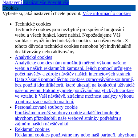
Nastavení
Zakázat vše
Povolit vše
Cookies
Vyberte si, jaká nastavení chcete povolit.
Více informací o cookies
Technické cookies
Technické cookies jsou nezbytné pro správné fungování
webu a všech funkcí, které nabízí. Nepožadujeme Váš
souhlas s využitím technických cookies na našem webu. Z
tohoto důvodu technické cookies nemohou být individuálně
deaktivovány nebo aktivovány.
Analytické cookies
Analytické cookies nám umožňují měření výkonu našeho
webu a našich reklamních kampaní. Jejich pomocí určujeme
počet návštěv a zdroje návštěv našich internetových stránek.
Data získaná pomocí těchto cookies zpracováváme souhrnně,
bez použití identifikátorů, které ukazují na konkrétní uživatelé
našeho webu. Pokud vypnete používání analytických cookies
ve vztahu k Vaší návštěvě, ztrácíme možnost analýzy výkonu
a optimalizace našich opatření.
Personalizované soubory cookie
Používáme rovněž soubory cookie a další technologie,
abychom přizpůsobili naše webové stránky potřebám a
zájmům našich návštěvníků.
Reklamní cookies
Reklamní cookies používáme my nebo naši partneři, abychom