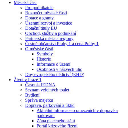
Městská část
Pro podnikatele
Rozpočet městské části
Dotace a granty
Územní rozvoj a investice
Dotační tituly EU
Obchod, služby a podnikání
Partnerská města a regiony
Čestné občanství Prahy 1 a cena Prahy 1
O městské části
Symboly
Historie
Informace o území
Osobnosti v názvech ulic
Dny evropského dědictví (EHD)
Život v Praze 1
Časopis JEDNA
Seznam veřejných toalet
Bydlení
Správa majetku
Doprava, parkování a úklid
Aktuální informace o omezeních v dopravě a
parkování
Zóna placeného stání
Portál krizového řízení