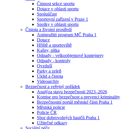
Činnost sekce sportu
Dotace v oblasti sportu
Spoluúčast
Sportovní zařízení v Praze 1
Spolky v oblasti sportu
Čistota a životní prostředí
Antigrafitti program MČ Praha 1
Dotace
Hřiště a sportoviště
Kašny, pítka
Odpady - velkoobjemové kontejnery
Odpady - kontroly
Ovzduší
Parky a zeleň
Úklid a čistota
Videoarchiv
Bezpečnost a veřejný pořádek
Analýza stavu bezpečnosti 2023–2026
Komise pro bezpečnost a prevenci kriminality
Bezpečnostní portál městské části Praha 1
Městská policie
Policie ČR
Sbor dobrovolných hasičů Praha 1
Užitečné odkazy
Sociální péče