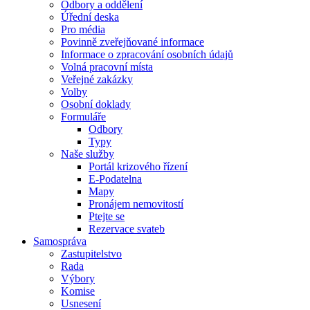
Odbory a oddělení
Úřední deska
Pro média
Povinně zveřejňované informace
Informace o zpracování osobních údajů
Volná pracovní místa
Veřejné zakázky
Volby
Osobní doklady
Formuláře
Odbory
Typy
Naše služby
Portál krizového řízení
E-Podatelna
Mapy
Pronájem nemovitostí
Ptejte se
Rezervace svateb
Samospráva
Zastupitelstvo
Rada
Výbory
Komise
Usnesení