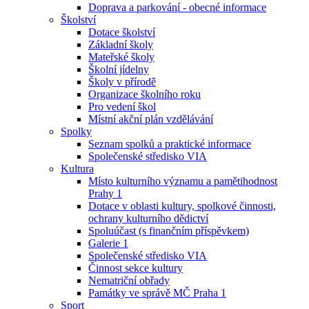
Doprava a parkování - obecné informace
Školství
Dotace školství
Základní školy
Mateřské školy
Školní jídelny
Školy v přírodě
Organizace školního roku
Pro vedení škol
Místní akční plán vzdělávání
Spolky
Seznam spolků a praktické informace
Společenské středisko VIA
Kultura
Místo kulturního významu a pamětihodnost
Prahy 1
Dotace v oblasti kultury, spolkové činnosti,
ochrany kulturního dědictví
Spoluúčast (s finančním příspěvkem)
Galerie 1
Společenské středisko VIA
Činnost sekce kultury
Nematriční obřady
Památky ve správě MČ Praha 1
Sport