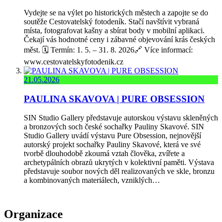
Vydejte se na výlet po historických městech a zapojte se do
soutěže Cestovatelský fotodeník. Stačí navštívit vybraná
místa, fotografovat kašny a sbírat body v mobilní aplikaci.
Čekají vás hodnotné ceny i zábavné objevování krás českých
měst. 🗓️ Termín: 1. 5. – 31. 8. 2026🔗 Více informací:
www.cestovatelskyfotodenik.cz
21.05.2026
PAULINA SKAVOVA | PURE OBSESSION
SIN Studio Gallery představuje autorskou výstavu skleněných
a bronzových soch české sochařky Pauliny Skavové. SIN
Studio Gallery uvádí výstavu Pure Obsession, nejnovější
autorský projekt sochařky Pauliny Skavové, která ve své
tvorbě dlouhodobě zkoumá vztah člověka, zvířete a
archetypálních obrazů ukrytých v kolektivní paměti. Výstava
představuje soubor nových děl realizovaných ve skle, bronzu
a kombinovaných materiálech, vzniklých…
Organizace