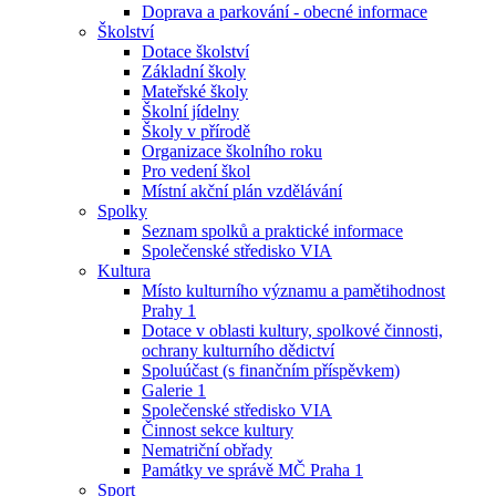
Doprava a parkování - obecné informace
Školství
Dotace školství
Základní školy
Mateřské školy
Školní jídelny
Školy v přírodě
Organizace školního roku
Pro vedení škol
Místní akční plán vzdělávání
Spolky
Seznam spolků a praktické informace
Společenské středisko VIA
Kultura
Místo kulturního významu a pamětihodnost
Prahy 1
Dotace v oblasti kultury, spolkové činnosti,
ochrany kulturního dědictví
Spoluúčast (s finančním příspěvkem)
Galerie 1
Společenské středisko VIA
Činnost sekce kultury
Nematriční obřady
Památky ve správě MČ Praha 1
Sport