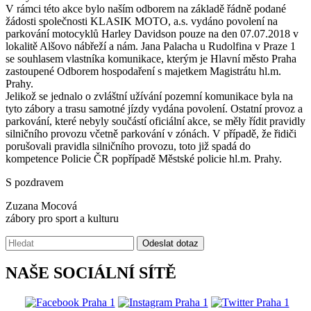
V rámci této akce bylo naším odborem na základě řádně podané
žádosti společnosti KLASIK MOTO, a.s. vydáno povolení na
parkování motocyklů Harley Davidson pouze na den 07.07.2018 v
lokalitě Alšovo nábřeží a nám. Jana Palacha u Rudolfina v Praze 1
se souhlasem vlastníka komunikace, kterým je Hlavní město Praha
zastoupené Odborem hospodaření s majetkem Magistrátu hl.m.
Prahy.
Jelikož se jednalo o zvláštní užívání pozemní komunikace byla na
tyto zábory a trasu samotné jízdy vydána povolení. Ostatní provoz a
parkování, které nebyly součástí oficiální akce, se měly řídit pravidly
silničního provozu včetně parkování v zónách. V případě, že řidiči
porušovali pravidla silničního provozu, toto již spadá do
kompetence Policie ČR popřípadě Městské policie hl.m. Prahy.
S pozdravem
Zuzana Mocová
zábory pro sport a kulturu
Vyhledávání:
Odeslat dotaz
NAŠE SOCIÁLNÍ SÍTĚ