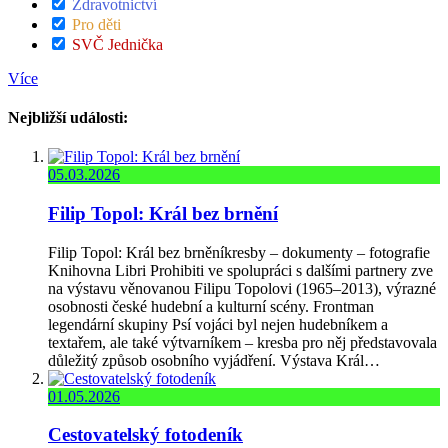
Zdravotnictví
Pro děti
SVČ Jednička
Více
Nejbližší události:
05.03.2026
Filip Topol: Král bez brnění
Filip Topol: Král bez brněníkresby – dokumenty – fotografie
Knihovna Libri Prohibiti ve spolupráci s dalšími partnery zve
na výstavu věnovanou Filipu Topolovi (1965–2013), výrazné
osobnosti české hudební a kulturní scény. Frontman
legendární skupiny Psí vojáci byl nejen hudebníkem a
textařem, ale také výtvarníkem – kresba pro něj představovala
důležitý způsob osobního vyjádření. Výstava Král…
01.05.2026
Cestovatelský fotodeník