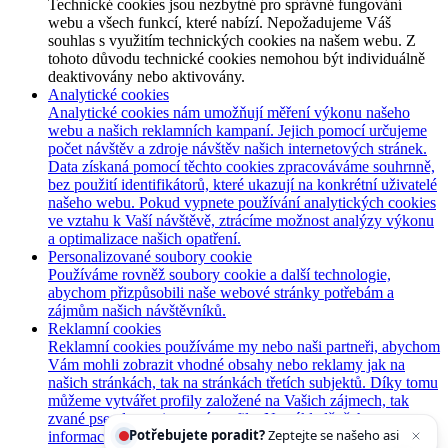
Technické cookies jsou nezbytné pro správné fungování
webu a všech funkcí, které nabízí. Nepožadujeme Váš
souhlas s využitím technických cookies na našem webu. Z
tohoto důvodu technické cookies nemohou být individuálně
deaktivovány nebo aktivovány.
Analytické cookies
Analytické cookies nám umožňují měření výkonu našeho
webu a našich reklamních kampaní. Jejich pomocí určujeme
počet návštěv a zdroje návštěv našich internetových stránek.
Data získaná pomocí těchto cookies zpracováváme souhrnně,
bez použití identifikátorů, které ukazují na konkrétní uživatelé
našeho webu. Pokud vypnete používání analytických cookies
ve vztahu k Vaší návštěvě, ztrácíme možnost analýzy výkonu
a optimalizace našich opatření.
Personalizované soubory cookie
Používáme rovněž soubory cookie a další technologie,
abychom přizpůsobili naše webové stránky potřebám a
zájmům našich návštěvníků.
Reklamní cookies
Reklamní cookies používáme my nebo naši partneři, abychom
Vám mohli zobrazit vhodné obsahy nebo reklamy jak na
našich stránkách, tak na stránkách třetích subjektů. Díky tomu
můžeme vytvářet profily založené na Vašich zájmech, tak
Potřebujete poradit?
Zeptejte se našeho asistenta
zvané pseudonymizované profily. Na základě těchto
Chettyho
.
informací není zpravidla možná bezprostřední identifikace