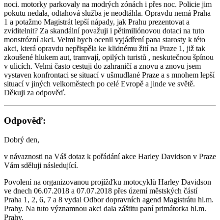
noci. motorky parkovaly na modrých zónách i přes noc. Policie jim
pokutu nedala, odtahová služba je neodtáhla. Opravdu nemá Praha
1 a potažmo Magistrát lepší nápady, jak Prahu prezentovat a
zviditelnit? Za skandální považuji i pětimiliónovou dotaci na tuto
monstrózní akci. Velmi bych ocenil vyjádření pana starosty k této
akci, která opravdu nepřispěla ke klidnému žití na Praze 1, již tak
zkoušené hlukem aut, tramvají, opilých turistů , neskutečnou špínou
v ulicích. Velmi často cestuji do zahraničí a znovu a znovu jsem
vystaven konfrontaci se situací v ušmudlané Praze a s mnohem lepší
situací v jiných velkoměstech po celé Evropě a jinde ve světě.
Děkuji za odpověď.
Odpověď:
Dobrý den,
v návaznosti na Váš dotaz k pořádání akce Harley Davidson v Praze
Vám sděluji následující.
Povolení na organizovanou projížďku motocyklů Harley Davidson
ve dnech 06.07.2018 a 07.07.2018 přes území městských částí
Praha 1, 2, 6, 7 a 8 vydal Odbor dopravních agend Magistrátu hl.m.
Prahy. Na tuto významnou akci dala záštitu paní primátorka hl.m.
Prahy.