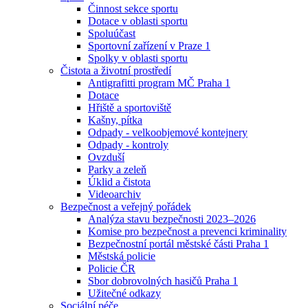
Činnost sekce sportu
Dotace v oblasti sportu
Spoluúčast
Sportovní zařízení v Praze 1
Spolky v oblasti sportu
Čistota a životní prostředí
Antigrafitti program MČ Praha 1
Dotace
Hřiště a sportoviště
Kašny, pítka
Odpady - velkoobjemové kontejnery
Odpady - kontroly
Ovzduší
Parky a zeleň
Úklid a čistota
Videoarchiv
Bezpečnost a veřejný pořádek
Analýza stavu bezpečnosti 2023–2026
Komise pro bezpečnost a prevenci kriminality
Bezpečnostní portál městské části Praha 1
Městská policie
Policie ČR
Sbor dobrovolných hasičů Praha 1
Užitečné odkazy
Sociální péče