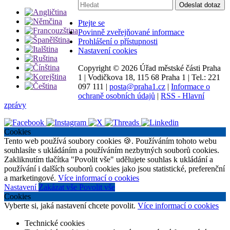
Vyhledávání:
Odeslat dotaz
Ptejte se
Povinně zveřejňované informace
Prohlášení o přístupnosti
Nastavení cookies
Copyright ©
2026 Úřad městské části Praha
1
|
Vodičkova 18, 115 68 Praha 1
|
Tel.: 221
097 111
|
posta@praha1.cz
|
Informace o
ochraně osobních údajů
|
RSS - Hlavní
zprávy
Cookies
Tento web používá soubory cookies 🍪. Používáním tohoto webu
souhlasíte s ukládáním a používáním nezbytných souborů cookies.
Zakliknutím tlačítka "Povolit vše" udělujete souhlas k ukládání a
používání i dalších souborů cookies jako jsou statistické, preferenční
a marketingové.
Více informací o cookies
Nastavení
Zakázat vše
Povolit vše
Cookies
Vyberte si, jaká nastavení chcete povolit.
Více informací o cookies
Technické cookies