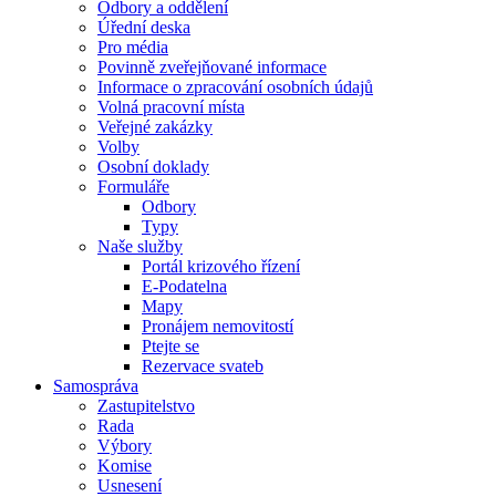
Odbory a oddělení
Úřední deska
Pro média
Povinně zveřejňované informace
Informace o zpracování osobních údajů
Volná pracovní místa
Veřejné zakázky
Volby
Osobní doklady
Formuláře
Odbory
Typy
Naše služby
Portál krizového řízení
E-Podatelna
Mapy
Pronájem nemovitostí
Ptejte se
Rezervace svateb
Samospráva
Zastupitelstvo
Rada
Výbory
Komise
Usnesení