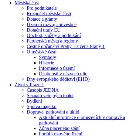
Městská část
Pro podnikatele
Rozpočet městské části
Dotace a granty
Územní rozvoj a investice
Dotační tituly EU
Obchod, služby a podnikání
Partnerská města a regiony
Čestné občanství Prahy 1 a cena Prahy 1
O městské části
Symboly
Historie
Informace o území
Osobnosti v názvech ulic
Dny evropského dědictví (EHD)
Život v Praze 1
Časopis JEDNA
Seznam veřejných toalet
Bydlení
Správa majetku
Doprava, parkování a úklid
Aktuální informace o omezeních v dopravě a
parkování
Zóna placeného stání
Portál krizového řízení