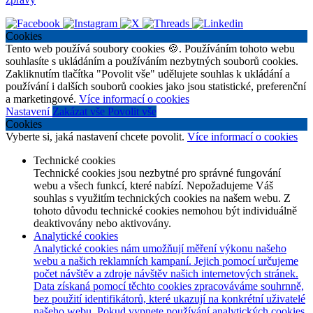
Cookies
Tento web používá soubory cookies 🍪. Používáním tohoto webu
souhlasíte s ukládáním a používáním nezbytných souborů cookies.
Zakliknutím tlačítka "Povolit vše" udělujete souhlas k ukládání a
používání i dalších souborů cookies jako jsou statistické, preferenční
a marketingové.
Více informací o cookies
Nastavení
Zakázat vše
Povolit vše
Cookies
Vyberte si, jaká nastavení chcete povolit.
Více informací o cookies
Technické cookies
Technické cookies jsou nezbytné pro správné fungování
webu a všech funkcí, které nabízí. Nepožadujeme Váš
souhlas s využitím technických cookies na našem webu. Z
tohoto důvodu technické cookies nemohou být individuálně
deaktivovány nebo aktivovány.
Analytické cookies
Analytické cookies nám umožňují měření výkonu našeho
webu a našich reklamních kampaní. Jejich pomocí určujeme
počet návštěv a zdroje návštěv našich internetových stránek.
Data získaná pomocí těchto cookies zpracováváme souhrnně,
bez použití identifikátorů, které ukazují na konkrétní uživatelé
našeho webu. Pokud vypnete používání analytických cookies