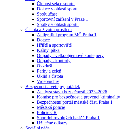
Činnost sekce sportu
Dotace v oblasti sportu
Spoluúčast
Sportovní zařízení v Praze 1
Spolky v oblasti sportu
Čistota a životní prostředí
Antigrafitti program MČ Praha 1
Dotace
Hřiště a sportoviště
Kašny, pítka
Odpady - velkoobjemové kontejnery
Odpady - kontroly
Ovzduší
Parky a zeleň
Úklid a čistota
Videoarchiv
Bezpečnost a veřejný pořádek
Analýza stavu bezpečnosti 2023–2026
Komise pro bezpečnost a prevenci kriminality
Bezpečnostní portál městské části Praha 1
Městská policie
Policie ČR
Sbor dobrovolných hasičů Praha 1
Užitečné odkazy
Sociální péče