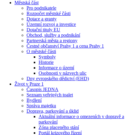
Městská část
Pro podnikatele
Rozpočet městské části
Dotace a granty
Územní rozvoj a investice
Dotační tituly EU
Obchod, služby a podnikání
Partnerská města a regiony
Čestné občanství Prahy 1 a cena Prahy 1
O městské části
Symboly
Historie
Informace o území
Osobnosti v názvech ulic
Dny evropského dědictví (EHD)
Život v Praze 1
Časopis JEDNA
Seznam veřejných toalet
Bydlení
Správa majetku
Doprava, parkování a úklid
Aktuální informace o omezeních v dopravě a
parkování
Zóna placeného stání
Portál krizového řízení