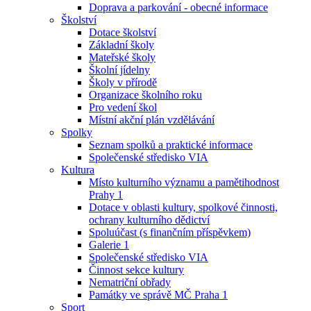
Doprava a parkování - obecné informace
Školství
Dotace školství
Základní školy
Mateřské školy
Školní jídelny
Školy v přírodě
Organizace školního roku
Pro vedení škol
Místní akční plán vzdělávání
Spolky
Seznam spolků a praktické informace
Společenské středisko VIA
Kultura
Místo kulturního významu a pamětihodnost
Prahy 1
Dotace v oblasti kultury, spolkové činnosti,
ochrany kulturního dědictví
Spoluúčast (s finančním příspěvkem)
Galerie 1
Společenské středisko VIA
Činnost sekce kultury
Nematriční obřady
Památky ve správě MČ Praha 1
Sport