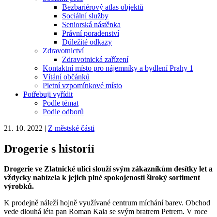
Bezbariérový atlas objektů
Sociální služby
Seniorská nástěnka
Právní poradenství
Důležité odkazy
Zdravotnictví
Zdravotnická zařízení
Kontaktní místo pro nájemníky a bydlení Prahy 1
Vítání občánků
Pietní vzpomínkové místo
Potřebuji vyřídit
Podle témat
Podle odborů
21. 10. 2022
|
Z městské části
Drogerie s historií
Drogerie ve Zlatnické ulici slouží svým zákazníkům desítky let a
vždycky nabízela k jejich plné spokojenosti široký sortiment
výrobků.
K prodejně náleží hojně využívané centrum míchání barev. Obchod
vede dlouhá léta pan Roman Kala se svým bratrem Petrem. V roce