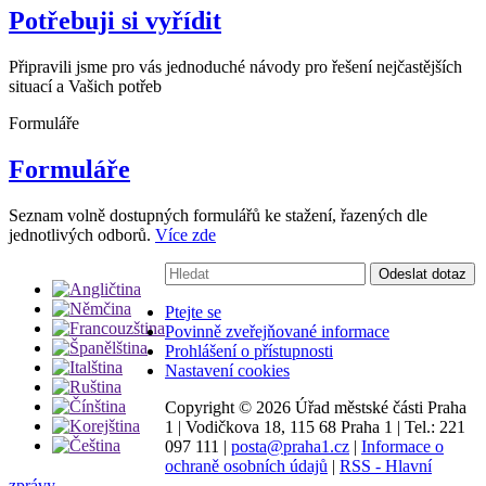
Potřebuji si vyřídit
Připravili jsme pro vás jednoduché návody pro řešení nejčastějších
situací a Vašich potřeb
Formuláře
Formuláře
Seznam volně dostupných formulářů ke stažení, řazených dle
jednotlivých odborů.
Více zde
Vyhledávání:
Odeslat dotaz
Ptejte se
Povinně zveřejňované informace
Prohlášení o přístupnosti
Nastavení cookies
Copyright ©
2026 Úřad městské části Praha
1
|
Vodičkova 18, 115 68 Praha 1
|
Tel.: 221
097 111
|
posta@praha1.cz
|
Informace o
ochraně osobních údajů
|
RSS - Hlavní
zprávy