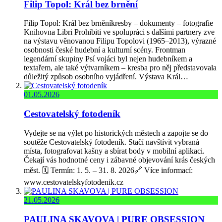
Filip Topol: Král bez brnění
Filip Topol: Král bez brněníkresby – dokumenty – fotografie
Knihovna Libri Prohibiti ve spolupráci s dalšími partnery zve
na výstavu věnovanou Filipu Topolovi (1965–2013), výrazné
osobnosti české hudební a kulturní scény. Frontman
legendární skupiny Psí vojáci byl nejen hudebníkem a
textařem, ale také výtvarníkem – kresba pro něj představovala
důležitý způsob osobního vyjádření. Výstava Král…
01.05.2026
Cestovatelský fotodeník
Vydejte se na výlet po historických městech a zapojte se do
soutěže Cestovatelský fotodeník. Stačí navštívit vybraná
místa, fotografovat kašny a sbírat body v mobilní aplikaci.
Čekají vás hodnotné ceny i zábavné objevování krás českých
měst. 🗓️ Termín: 1. 5. – 31. 8. 2026🔗 Více informací:
www.cestovatelskyfotodenik.cz
21.05.2026
PAULINA SKAVOVA | PURE OBSESSION