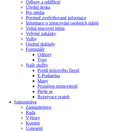
Odbory a oddělení
Úřední deska
Pro média
Povinně zveřejňované informace
Informace o zpracování osobních údajů
Volná pracovní místa
Veřejné zakázky
Volby
Osobní doklady
Formuláře
Odbory
Typy
Naše služby
Portál krizového řízení
E-Podatelna
Mapy
Pronájem nemovitostí
Ptejte se
Rezervace svateb
Samospráva
Zastupitelstvo
Rada
Výbory
Komise
Usnesení