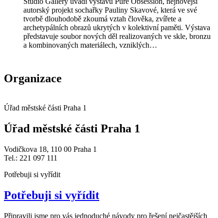
Studio Gallery uvádí výstavu Pure Obsession, nejnovější
autorský projekt sochařky Pauliny Skavové, která ve své
tvorbě dlouhodobě zkoumá vztah člověka, zvířete a
archetypálních obrazů ukrytých v kolektivní paměti. Výstava
představuje soubor nových děl realizovaných ve skle, bronzu
a kombinovaných materiálech, vzniklých…
Organizace
Úřad městské části Praha 1
Úřad městské části Praha 1
Vodičkova 18, 110 00 Praha 1
Tel.: 221 097 111
Potřebuji si vyřídit
Potřebuji si vyřídit
Připravili jsme pro vás jednoduché návody pro řešení nejčastějších