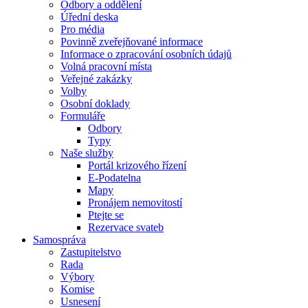
Odbory a oddělení
Úřední deska
Pro média
Povinně zveřejňované informace
Informace o zpracování osobních údajů
Volná pracovní místa
Veřejné zakázky
Volby
Osobní doklady
Formuláře
Odbory
Typy
Naše služby
Portál krizového řízení
E-Podatelna
Mapy
Pronájem nemovitostí
Ptejte se
Rezervace svateb
Samospráva
Zastupitelstvo
Rada
Výbory
Komise
Usnesení