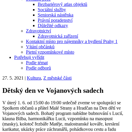
Bezbariérový atlas objektů
Sociální služby
Seniorská nástěnka
Právní poradenství
Důležité odkazy
Zdravotnictví
Zdravotnická zařízení
Kontaktní místo pro nájemníky a bydlení Prahy 1
Vítání občánků
Pietní vzpomínkové místo
Potřebuji vyřídit
Podle témat
Podle odborů
27. 5. 2021
|
Kultura
,
Z městské části
Dětský den ve Vojanových sadech
V úterý 1. 6. od 15:00 do 19:00 srdečně zveme ve spolupráci se
Spolkem občanů a přátel Malé Strany a Hradčan na Den dětí ve
Vojanových sadech. Bohatý program nabídne bubnování s Lucií,
klauna Bilba, harmonikářku Lucii, vzpomínku na masopust
(masky), kolotoč řezbáře Matěje, malostranské kováře, kreslení
karikatur, ukázky práce záchranářů, pohádkovou cestu a řadu