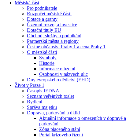
Městská část
Pro podnikatele
Rozpočet městské části
Dotace a granty
Územní rozvoj a investice
Dotační tituly EU
Obchod, služby a podnikání
Partnerská města a regiony
Čestné občanství Prahy 1 a cena Prahy 1
O městské části
Symboly
Historie
Informace o území
Osobnosti v názvech ulic
Dny evropského dědictví (EHD)
Život v Praze 1
Časopis JEDNA
Seznam veřejných toalet
Bydlení
Správa majetku
Doprava, parkování a úklid
Aktuální informace o omezeních v dopravě a
parkování
Zóna placeného stání
Portál krizového řízení