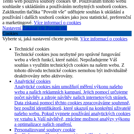
Tento web používá soubory cookies 🍪. Používáním tohoto webu
souhlasíte s ukládáním a používáním nezbytných souborů cookies.
Zakliknutím tlačítka "Povolit vše" udělujete souhlas k ukládání a
používání i dalších souborů cookies jako jsou statistické, preferenční
a marketingové.
Více informací o cookies
Nastavení
Zakázat vše
Povolit vše
Cookies
Vyberte si, jaká nastavení chcete povolit.
Více informací o cookies
Technické cookies
Technické cookies jsou nezbytné pro správné fungování
webu a všech funkcí, které nabízí. Nepožadujeme Váš
souhlas s využitím technických cookies na našem webu. Z
tohoto důvodu technické cookies nemohou být individuálně
deaktivovány nebo aktivovány.
Analytické cookies
Analytické cookies nám umožňují měření výkonu našeho
webu a našich reklamních kampaní. Jejich pomocí určujeme
počet návštěv a zdroje návštěv našich internetových stránek.
Data získaná pomocí těchto cookies zpracováváme souhrnně,
bez použití identifikátorů, které ukazují na konkrétní uživatelé
našeho webu. Pokud vypnete používání analytických cookies
ve vztahu k Vaší návštěvě, ztrácíme možnost analýzy výkonu
a optimalizace našich opatření.
Personalizované soubory cookie