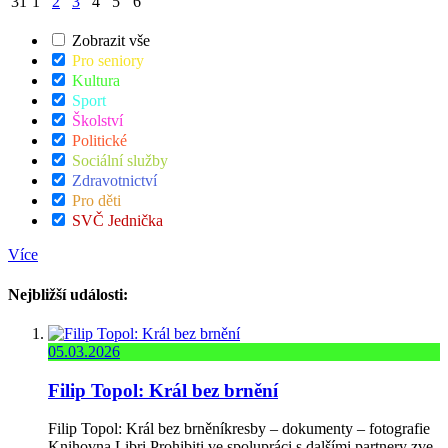
31
1
2
3
4
5
6
Zobrazit vše
Pro seniory
Kultura
Sport
Školství
Politické
Sociální služby
Zdravotnictví
Pro děti
SVČ Jednička
Více
Nejbližší události:
05.03.2026
Filip Topol: Král bez brnění
Filip Topol: Král bez brněníkresby – dokumenty – fotografie
Knihovna Libri Prohibiti ve spolupráci s dalšími partnery zve