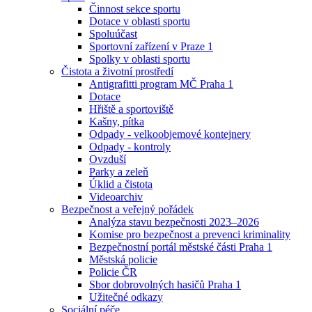
Činnost sekce sportu
Dotace v oblasti sportu
Spoluúčast
Sportovní zařízení v Praze 1
Spolky v oblasti sportu
Čistota a životní prostředí
Antigrafitti program MČ Praha 1
Dotace
Hřiště a sportoviště
Kašny, pítka
Odpady - velkoobjemové kontejnery
Odpady - kontroly
Ovzduší
Parky a zeleň
Úklid a čistota
Videoarchiv
Bezpečnost a veřejný pořádek
Analýza stavu bezpečnosti 2023–2026
Komise pro bezpečnost a prevenci kriminality
Bezpečnostní portál městské části Praha 1
Městská policie
Policie ČR
Sbor dobrovolných hasičů Praha 1
Užitečné odkazy
Sociální péče