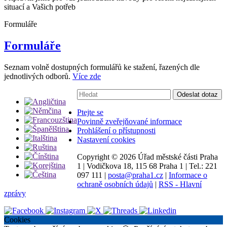
situací a Vašich potřeb
Formuláře
Formuláře
Seznam volně dostupných formulářů ke stažení, řazených dle
jednotlivých odborů.
Více zde
Vyhledávání:
Odeslat dotaz
Ptejte se
Povinně zveřejňované informace
Prohlášení o přístupnosti
Nastavení cookies
Copyright ©
2026 Úřad městské části Praha
1
|
Vodičkova 18, 115 68 Praha 1
|
Tel.: 221
097 111
|
posta@praha1.cz
|
Informace o
ochraně osobních údajů
|
RSS - Hlavní
zprávy
Cookies