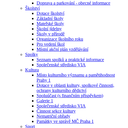
Doprava a parkování - obecné informace
Školství
Dotace školství
Základní školy
Mateřské školy
Školní jídelny
Školy v přírodě
Organizace školního roku
Pro vedení škol
Místní akční plán vzdělávání
Spolky
Seznam spolků a praktické informace
Společenské středisko VIA
Kultura
Místo kulturního významu a pamětihodnost
Prahy 1
Dotace v oblasti kultury, spolkové činnosti,
ochrany kulturního dědictví
Spoluúčast (s finančním příspěvkem)
Galerie 1
Společenské středisko VIA
Činnost sekce kultury
Nematriční obřady
Památky ve správě MČ Praha 1
Sport