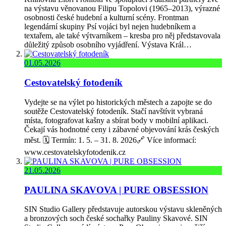
na výstavu věnovanou Filipu Topolovi (1965–2013), výrazné
osobnosti české hudební a kulturní scény. Frontman
legendární skupiny Psí vojáci byl nejen hudebníkem a
textařem, ale také výtvarníkem – kresba pro něj představovala
důležitý způsob osobního vyjádření. Výstava Král…
01.05.2026
Cestovatelský fotodeník
Vydejte se na výlet po historických městech a zapojte se do
soutěže Cestovatelský fotodeník. Stačí navštívit vybraná
místa, fotografovat kašny a sbírat body v mobilní aplikaci.
Čekají vás hodnotné ceny i zábavné objevování krás českých
měst. 🗓️ Termín: 1. 5. – 31. 8. 2026🔗 Více informací:
www.cestovatelskyfotodenik.cz
21.05.2026
PAULINA SKAVOVA | PURE OBSESSION
SIN Studio Gallery představuje autorskou výstavu skleněných
a bronzových soch české sochařky Pauliny Skavové. SIN