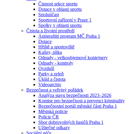
Činnost sekce sportu
Dotace v oblasti sportu
Spoluúčast
Sportovní zařízení v Praze 1
Spolky v oblasti sportu
Čistota a životní prostředí
Antigrafitti program MČ Praha 1
Dotace
Hřiště a sportoviště
Kašny, pítka
Odpady - velkoobjemové kontejnery
Odpady - kontroly
Ovzduší
Parky a zeleň
Úklid a čistota
Videoarchiv
Bezpečnost a veřejný pořádek
Analýza stavu bezpečnosti 2023–2026
Komise pro bezpečnost a prevenci kriminality
Bezpečnostní portál městské části Praha 1
Městská policie
Policie ČR
Sbor dobrovolných hasičů Praha 1
Užitečné odkazy
Sociální péče