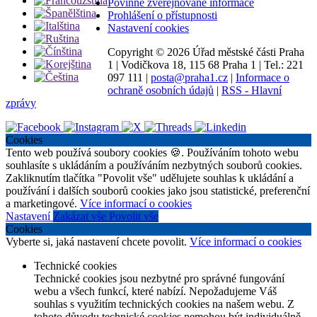
Povinně zveřejňované informace
Prohlášení o přístupnosti
Nastavení cookies
Copyright ©
2026 Úřad městské části Praha
1
|
Vodičkova 18, 115 68 Praha 1
|
Tel.: 221
097 111
|
posta@praha1.cz
|
Informace o
ochraně osobních údajů
|
RSS - Hlavní
zprávy
Cookies
Tento web používá soubory cookies 🍪. Používáním tohoto webu
souhlasíte s ukládáním a používáním nezbytných souborů cookies.
Zakliknutím tlačítka "Povolit vše" udělujete souhlas k ukládání a
používání i dalších souborů cookies jako jsou statistické, preferenční
a marketingové.
Více informací o cookies
Nastavení
Zakázat vše
Povolit vše
Cookies
Vyberte si, jaká nastavení chcete povolit.
Více informací o cookies
Technické cookies
Technické cookies jsou nezbytné pro správné fungování
webu a všech funkcí, které nabízí. Nepožadujeme Váš
souhlas s využitím technických cookies na našem webu. Z
tohoto důvodu technické cookies nemohou být individuálně