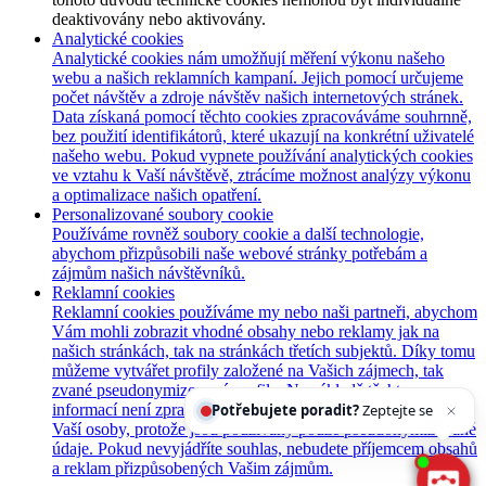
deaktivovány nebo aktivovány.
Analytické cookies
Analytické cookies nám umožňují měření výkonu našeho
webu a našich reklamních kampaní. Jejich pomocí určujeme
počet návštěv a zdroje návštěv našich internetových stránek.
Data získaná pomocí těchto cookies zpracováváme souhrnně,
bez použití identifikátorů, které ukazují na konkrétní uživatelé
našeho webu. Pokud vypnete používání analytických cookies
ve vztahu k Vaší návštěvě, ztrácíme možnost analýzy výkonu
a optimalizace našich opatření.
Personalizované soubory cookie
Používáme rovněž soubory cookie a další technologie,
abychom přizpůsobili naše webové stránky potřebám a
zájmům našich návštěvníků.
Reklamní cookies
Reklamní cookies používáme my nebo naši partneři, abychom
Vám mohli zobrazit vhodné obsahy nebo reklamy jak na
našich stránkách, tak na stránkách třetích subjektů. Díky tomu
můžeme vytvářet profily založené na Vašich zájmech, tak
zvané pseudonymizované profily. Na základě těchto
informací není zpravidla možná bezprostřední identifikace
Potřebujete poradit?
Zeptejte se našeho asistenta
C
Vaší osoby, protože jsou používány pouze pseudonymizované
údaje. Pokud nevyjádříte souhlas, nebudete příjemcem obsahů
a reklam přizpůsobených Vašim zájmům.