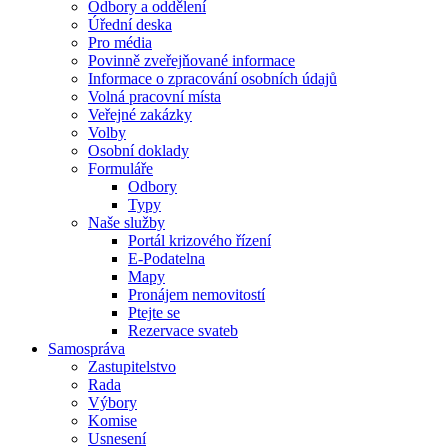
Odbory a oddělení
Úřední deska
Pro média
Povinně zveřejňované informace
Informace o zpracování osobních údajů
Volná pracovní místa
Veřejné zakázky
Volby
Osobní doklady
Formuláře
Odbory
Typy
Naše služby
Portál krizového řízení
E-Podatelna
Mapy
Pronájem nemovitostí
Ptejte se
Rezervace svateb
Samospráva
Zastupitelstvo
Rada
Výbory
Komise
Usnesení