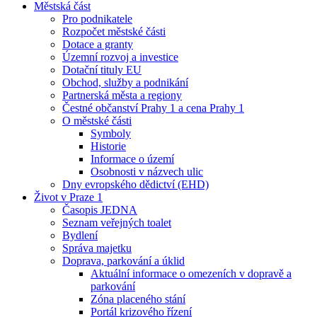
Městská část
Pro podnikatele
Rozpočet městské části
Dotace a granty
Územní rozvoj a investice
Dotační tituly EU
Obchod, služby a podnikání
Partnerská města a regiony
Čestné občanství Prahy 1 a cena Prahy 1
O městské části
Symboly
Historie
Informace o území
Osobnosti v názvech ulic
Dny evropského dědictví (EHD)
Život v Praze 1
Časopis JEDNA
Seznam veřejných toalet
Bydlení
Správa majetku
Doprava, parkování a úklid
Aktuální informace o omezeních v dopravě a
parkování
Zóna placeného stání
Portál krizového řízení