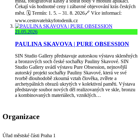
místa, fotografovat kašny a sbírat body v mobilní aplikaci.
Čekají vás hodnotné ceny i zábavné objevování krás českých
měst. 🗓️ Termín: 1. 5. – 31. 8. 2026🔗 Více informací:
www.cestovatelskyfotodenik.cz
21.05.2026
PAULINA SKAVOVA | PURE OBSESSION
SIN Studio Gallery představuje autorskou výstavu skleněných
a bronzových soch české sochařky Pauliny Skavové. SIN
Studio Gallery uvádí výstavu Pure Obsession, nejnovější
autorský projekt sochařky Pauliny Skavové, která ve své
tvorbě dlouhodobě zkoumá vztah člověka, zvířete a
archetypálních obrazů ukrytých v kolektivní paměti. Výstava
představuje soubor nových děl realizovaných ve skle, bronzu
a kombinovaných materiálech, vzniklých…
Organizace
Úřad městské části Praha 1