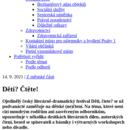
Bezbariérový atlas objektů
Sociální služby
Seniorská nástěnka
Právní poradenství
Důležité odkazy
Zdravotnictví
Zdravotnická zařízení
Kontaktní místo pro nájemníky a bydlení Prahy 1
Vítání občánků
Pietní vzpomínkové místo
Potřebuji vyřídit
Podle témat
Podle odborů
14. 9. 2021
|
Z městské části
Děti? Čtěte!
Ojedinělý český literárně-dramatický festival Děti, čtete? se už
podvanácté zaměřuje na dětské (ne)čtení. Na téma, které není
cizí moudrým rodičům ani zasvěceným odborníkům,
upozorňuje v několika desítkách literárních dílen, autorských
čtení, besed se spisovateli a básníky i výtvarných workshopech
nebo divadle.