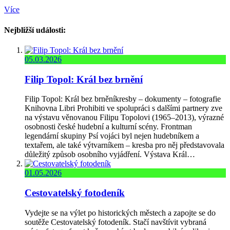
Více
Nejbližší události:
05.03.2026
Filip Topol: Král bez brnění
Filip Topol: Král bez brněníkresby – dokumenty – fotografie
Knihovna Libri Prohibiti ve spolupráci s dalšími partnery zve
na výstavu věnovanou Filipu Topolovi (1965–2013), výrazné
osobnosti české hudební a kulturní scény. Frontman
legendární skupiny Psí vojáci byl nejen hudebníkem a
textařem, ale také výtvarníkem – kresba pro něj představovala
důležitý způsob osobního vyjádření. Výstava Král…
01.05.2026
Cestovatelský fotodeník
Vydejte se na výlet po historických městech a zapojte se do
soutěže Cestovatelský fotodeník. Stačí navštívit vybraná