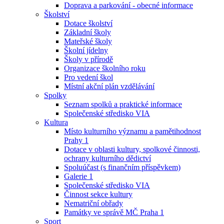
Doprava a parkování - obecné informace
Školství
Dotace školství
Základní školy
Mateřské školy
Školní jídelny
Školy v přírodě
Organizace školního roku
Pro vedení škol
Místní akční plán vzdělávání
Spolky
Seznam spolků a praktické informace
Společenské středisko VIA
Kultura
Místo kulturního významu a pamětihodnost
Prahy 1
Dotace v oblasti kultury, spolkové činnosti,
ochrany kulturního dědictví
Spoluúčast (s finančním příspěvkem)
Galerie 1
Společenské středisko VIA
Činnost sekce kultury
Nematriční obřady
Památky ve správě MČ Praha 1
Sport