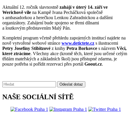
Aktuální 12. ročník slavnostně
zahájí v úterý 14. září ve
Werichově vile
na Kampě Ivana Pecháčková společně
s ambasadorkou a herečkou Lenkou Zahradnickou a dalšími
organizátory. Zahájení bude spojeno se třemi dílnami
a loutkovým představením Malý Pán.
Kompletní program včetně přehledu zapojených institucí najdete na
nově vytvořené webové stránce
www.detictete.cz
s ilustracemi
Petry Josefíny Stibitzové
z knihy
Petra Borkovce
s názvem
Věci,
které ztrácíme
. Všechny akce (kromě těch, které jsou určené celým
třídám mateřských a základních škol) jsou přístupné zdarma, je
pouze potřeba si pořídit rezervaci přes portál
Goout.cz
.
Vyhledávání:
Odeslat dotaz
NAŠE SOCIÁLNÍ SÍTĚ
@praha1