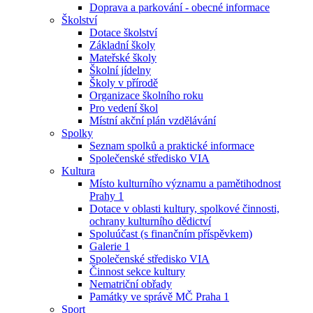
Doprava a parkování - obecné informace
Školství
Dotace školství
Základní školy
Mateřské školy
Školní jídelny
Školy v přírodě
Organizace školního roku
Pro vedení škol
Místní akční plán vzdělávání
Spolky
Seznam spolků a praktické informace
Společenské středisko VIA
Kultura
Místo kulturního významu a pamětihodnost
Prahy 1
Dotace v oblasti kultury, spolkové činnosti,
ochrany kulturního dědictví
Spoluúčast (s finančním příspěvkem)
Galerie 1
Společenské středisko VIA
Činnost sekce kultury
Nematriční obřady
Památky ve správě MČ Praha 1
Sport