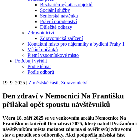
Bezbariérový atlas objektů
Sociální služby
Seniorská nástěnka
Právní poradenství
Důležité odkazy
Zdravotnictví
Zdravotnická zařízení
Kontaktní místo pro nájemníky a bydlení Prahy 1
Vítání občánků
Pietní vzpomínkové místo
Potřebuji vyřídit
Podle témat
Podle odborů
19. 9. 2025
|
Z městské části
,
Zdravotnictví
Den zdraví v Nemocnici Na Františku
přilákal opět spoustu návštěvníků
Včera 18. září 2025 se ve venkovním areálu Nemocnice Na
Františku uskutečnil Den zdraví 2025, který nabídl Pražanům i
návštěvníkům města možnost zdarma si ověřit svůj zdravotní
stav a poradit se s odborníky. Akci podpořila městská část