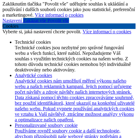
Zakliknutím tlačítka "Povolit vše" udělujete souhlas k ukládání a
používání i dalších souborů cookies jako jsou statistické, preferenční
a marketingové.
Více informací o cookies
Nastavení
Zakázat vše
Povolit vše
Cookies
Vyberte si, jaká nastavení chcete povolit.
Více informací o cookies
Technické cookies
Technické cookies jsou nezbytné pro správné fungování
webu a všech funkcí, které nabízí. Nepožadujeme Váš
souhlas s využitím technických cookies na našem webu. Z
tohoto důvodu technické cookies nemohou být individuálně
deaktivovány nebo aktivovány.
Analytické cookies
Analytické cookies nám umožňují měření výkonu našeho
webu a našich reklamních kampaní. Jejich pomocí určujeme
počet návštěv a zdroje návštěv našich internetových stránek.
Data získaná pomocí těchto cookies zpracováváme souhrnně,
bez použití identifikátorů, které ukazují na konkrétní uživatelé
našeho webu. Pokud vypnete používání analytických cookies
ve vztahu k Vaší návštěvě, ztrácíme možnost analýzy výkonu
a optimalizace našich opatření.
Personalizované soubory cookie
Používáme rovněž soubory cookie a další technologie,
abychom přizpůsobili naše webové stránky potřebám a