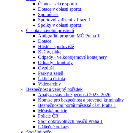
Činnost sekce sportu
Dotace v oblasti sportu
Spoluúčast
Sportovní zařízení v Praze 1
Spolky v oblasti sportu
Čistota a životní prostředí
Antigrafitti program MČ Praha 1
Dotace
Hřiště a sportoviště
Kašny, pítka
Odpady - velkoobjemové kontejnery
Odpady - kontroly
Ovzduší
Parky a zeleň
Úklid a čistota
Videoarchiv
Bezpečnost a veřejný pořádek
Analýza stavu bezpečnosti 2023–2026
Komise pro bezpečnost a prevenci kriminality
Bezpečnostní portál městské části Praha 1
Městská policie
Policie ČR
Sbor dobrovolných hasičů Praha 1
Užitečné odkazy
Sociální péče