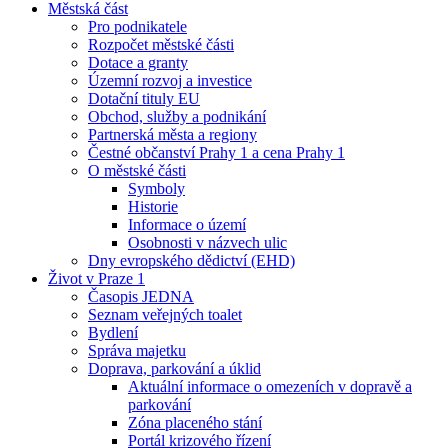
Městská část
Pro podnikatele
Rozpočet městské části
Dotace a granty
Územní rozvoj a investice
Dotační tituly EU
Obchod, služby a podnikání
Partnerská města a regiony
Čestné občanství Prahy 1 a cena Prahy 1
O městské části
Symboly
Historie
Informace o území
Osobnosti v názvech ulic
Dny evropského dědictví (EHD)
Život v Praze 1
Časopis JEDNA
Seznam veřejných toalet
Bydlení
Správa majetku
Doprava, parkování a úklid
Aktuální informace o omezeních v dopravě a
parkování
Zóna placeného stání
Portál krizového řízení