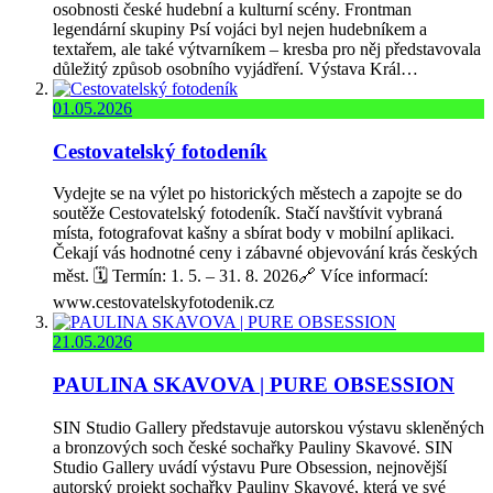
osobnosti české hudební a kulturní scény. Frontman
legendární skupiny Psí vojáci byl nejen hudebníkem a
textařem, ale také výtvarníkem – kresba pro něj představovala
důležitý způsob osobního vyjádření. Výstava Král…
01.05.2026
Cestovatelský fotodeník
Vydejte se na výlet po historických městech a zapojte se do
soutěže Cestovatelský fotodeník. Stačí navštívit vybraná
místa, fotografovat kašny a sbírat body v mobilní aplikaci.
Čekají vás hodnotné ceny i zábavné objevování krás českých
měst. 🗓️ Termín: 1. 5. – 31. 8. 2026🔗 Více informací:
www.cestovatelskyfotodenik.cz
21.05.2026
PAULINA SKAVOVA | PURE OBSESSION
SIN Studio Gallery představuje autorskou výstavu skleněných
a bronzových soch české sochařky Pauliny Skavové. SIN
Studio Gallery uvádí výstavu Pure Obsession, nejnovější
autorský projekt sochařky Pauliny Skavové, která ve své