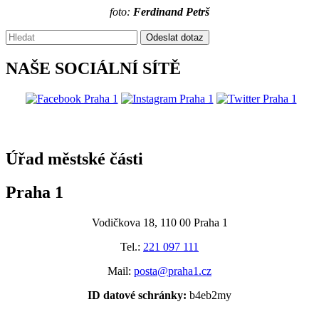
foto:
Ferdinand Petrš
Vyhledávání:
Odeslat dotaz
NAŠE SOCIÁLNÍ SÍTĚ
@praha1
Úřad městské části
Praha 1
Vodičkova 18, 110 00 Praha 1
Tel.:
221 097 111
Mail:
posta@praha1.cz
ID datové schránky:
b4eb2my