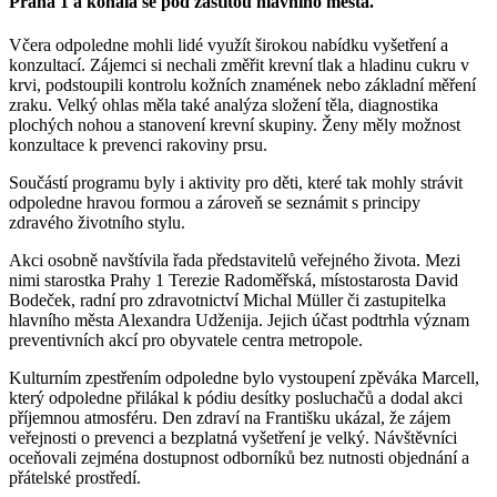
Praha 1 a konala se pod záštitou hlavního města.
Včera odpoledne mohli lidé využít širokou nabídku vyšetření a
konzultací. Zájemci si nechali změřit krevní tlak a hladinu cukru v
krvi, podstoupili kontrolu kožních znamének nebo základní měření
zraku. Velký ohlas měla také analýza složení těla, diagnostika
plochých nohou a stanovení krevní skupiny. Ženy měly možnost
konzultace k prevenci rakoviny prsu.
Součástí programu byly i aktivity pro děti, které tak mohly strávit
odpoledne hravou formou a zároveň se seznámit s principy
zdravého životního stylu.
Akci osobně navštívila řada představitelů veřejného života. Mezi
nimi starostka Prahy 1 Terezie Radoměřská, místostarosta David
Bodeček, radní pro zdravotnictví Michal Müller či zastupitelka
hlavního města Alexandra Udženija. Jejich účast podtrhla význam
preventivních akcí pro obyvatele centra metropole.
Kulturním zpestřením odpoledne bylo vystoupení zpěváka Marcell,
který odpoledne přilákal k pódiu desítky posluchačů a dodal akci
příjemnou atmosféru. Den zdraví na Františku ukázal, že zájem
veřejnosti o prevenci a bezplatná vyšetření je velký. Návštěvníci
oceňovali zejména dostupnost odborníků bez nutnosti objednání a
přátelské prostředí.