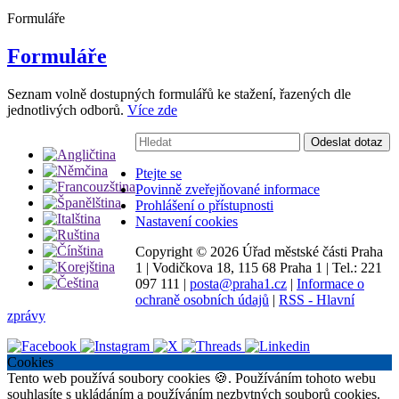
Formuláře
Formuláře
Seznam volně dostupných formulářů ke stažení, řazených dle
jednotlivých odborů.
Více zde
Vyhledávání:
Odeslat dotaz
Ptejte se
Povinně zveřejňované informace
Prohlášení o přístupnosti
Nastavení cookies
Copyright ©
2026 Úřad městské části Praha
1
|
Vodičkova 18, 115 68 Praha 1
|
Tel.: 221
097 111
|
posta@praha1.cz
|
Informace o
ochraně osobních údajů
|
RSS - Hlavní
zprávy
Cookies
Tento web používá soubory cookies 🍪. Používáním tohoto webu
souhlasíte s ukládáním a používáním nezbytných souborů cookies.