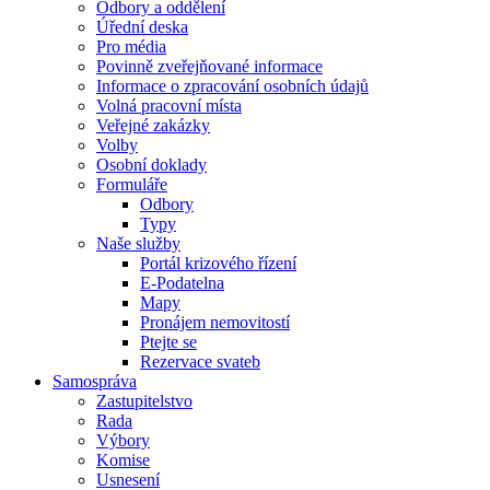
Odbory a oddělení
Úřední deska
Pro média
Povinně zveřejňované informace
Informace o zpracování osobních údajů
Volná pracovní místa
Veřejné zakázky
Volby
Osobní doklady
Formuláře
Odbory
Typy
Naše služby
Portál krizového řízení
E-Podatelna
Mapy
Pronájem nemovitostí
Ptejte se
Rezervace svateb
Samospráva
Zastupitelstvo
Rada
Výbory
Komise
Usnesení