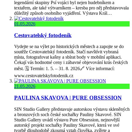
legendární skupiny Psí vojáci byl nejen hudebníkem a
textařem, ale také výtvarníkem – kresba pro něj představovala
důležitý způsob osobního vyjádření. Výstava Král…
01.05.2026
Cestovatelský fotodeník
Vydejte se na výlet po historických městech a zapojte se do
soutěže Cestovatelský fotodeník. Stačí navštívit vybraná
místa, fotografovat kašny a sbírat body v mobilní aplikaci.
Čekají vás hodnotné ceny i zábavné objevování krás českých
měst. 🗓️ Termín: 1. 5. – 31. 8. 2026🔗 Více informací:
www.cestovatelskyfotodenik.cz
21.05.2026
PAULINA SKAVOVA | PURE OBSESSION
SIN Studio Gallery představuje autorskou výstavu skleněných
a bronzových soch české sochařky Pauliny Skavové. SIN
Studio Gallery uvádí výstavu Pure Obsession, nejnovější
autorský projekt sochařky Pauliny Skavové, která ve své
tvorbě dlouhodobě zkoumá vztah člověka, zvířete a