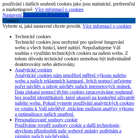
používání i dalších souborů cookies jako jsou statistické, preferenční
a marketingové.
Více informací o cookies
Nastavení
Zakázat vše
Povolit vše
Cookies
Vyberte si, jaká nastavení chcete povolit.
Více informací o cookies
Technické cookies
Technické cookies jsou nezbytné pro správné fungování
webu a všech funkcí, které nabízí. Nepožadujeme Váš
souhlas s využitím technických cookies na našem webu. Z
tohoto důvodu technické cookies nemohou být individuálně
deaktivovány nebo aktivovány.
Analytické cookies
Analytické cookies nám umožňují měření výkonu našeho
webu a našich reklamních kampaní. Jejich pomocí určujeme
počet návštěv a zdroje návštěv našich internetových stránek.
Data získaná pomocí těchto cookies zpracováváme souhrnně,
bez použití identifikátorů, které ukazují na konkrétní uživatelé
našeho webu. Pokud vypnete používání analytických cookies
ve vztahu k Vaší návštěvě, ztrácíme možnost analýzy výkonu
a optimalizace našich opatření.
Personalizované soubory cookie
Používáme rovněž soubory cookie a další technologie,
abychom přizpůsobili naše webové stránky potřebám a
zájmům našich návštěvníků.