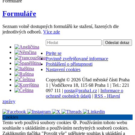
Formuláře
Formuláře
Seznam volně dostupných formulářů ke stažení, řazených dle
jednotlivých odborů.
Více zde
Vyhledávání:
Odeslat dotaz
Ptejte se
Povinně zveřejňované informace
Prohlášení o přístupnosti
Nastavení cookies
Copyright ©
2026 Úřad městské části Praha
1
|
Vodičkova 18, 115 68 Praha 1
|
Tel.: 221
097 111
|
posta@praha1.cz
|
Informace o
ochraně osobních údajů
|
RSS - Hlavní
zprávy
Cookies
Tento web používá soubory cookies 🍪. Používáním tohoto webu
souhlasíte s ukládáním a používáním nezbytných souborů cookies.
Zakliknutím tlačítka "Povolit vše" udělujete souhlas k ukládání a