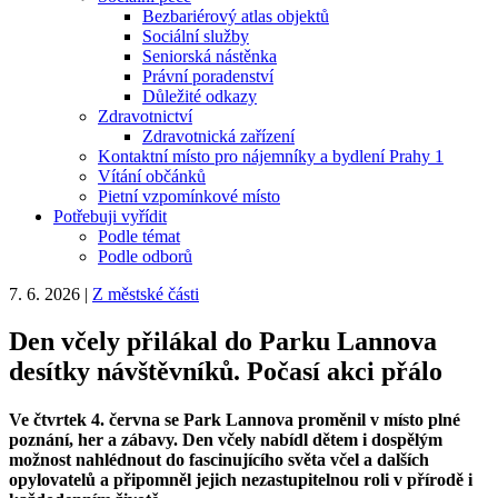
Bezbariérový atlas objektů
Sociální služby
Seniorská nástěnka
Právní poradenství
Důležité odkazy
Zdravotnictví
Zdravotnická zařízení
Kontaktní místo pro nájemníky a bydlení Prahy 1
Vítání občánků
Pietní vzpomínkové místo
Potřebuji vyřídit
Podle témat
Podle odborů
7. 6. 2026
|
Z městské části
Den včely přilákal do Parku Lannova
desítky návštěvníků. Počasí akci přálo
Ve čtvrtek 4. června se Park Lannova proměnil v místo plné
poznání, her a zábavy. Den včely nabídl dětem i dospělým
možnost nahlédnout do fascinujícího světa včel a dalších
opylovatelů a připomněl jejich nezastupitelnou roli v přírodě i