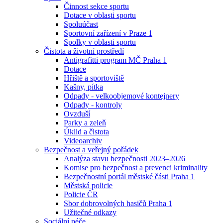
Činnost sekce sportu
Dotace v oblasti sportu
Spoluúčast
Sportovní zařízení v Praze 1
Spolky v oblasti sportu
Čistota a životní prostředí
Antigrafitti program MČ Praha 1
Dotace
Hřiště a sportoviště
Kašny, pítka
Odpady - velkoobjemové kontejnery
Odpady - kontroly
Ovzduší
Parky a zeleň
Úklid a čistota
Videoarchiv
Bezpečnost a veřejný pořádek
Analýza stavu bezpečnosti 2023–2026
Komise pro bezpečnost a prevenci kriminality
Bezpečnostní portál městské části Praha 1
Městská policie
Policie ČR
Sbor dobrovolných hasičů Praha 1
Užitečné odkazy
Sociální péče