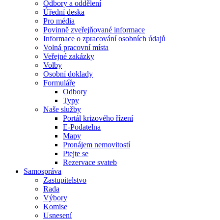
Odbory a oddělení
Úřední deska
Pro média
Povinně zveřejňované informace
Informace o zpracování osobních údajů
Volná pracovní místa
Veřejné zakázky
Volby
Osobní doklady
Formuláře
Odbory
Typy
Naše služby
Portál krizového řízení
E-Podatelna
Mapy
Pronájem nemovitostí
Ptejte se
Rezervace svateb
Samospráva
Zastupitelstvo
Rada
Výbory
Komise
Usnesení