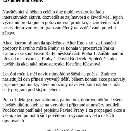
každodenním životě.
Návštěvníci si během celého dne mohli vyzkoušet řadu
interaktivních aktivit, dozvědět se zajímavosti o životě včel, jejich
významu pro krajinu a potravinovou produkci, a zároveň si užít
pestrý doprovodný program zaměřený na vzdělávání, pohyb i
zábavu.
Akce, kterou připravila společnost Alter Ego s.r.o. za finanční
podpory hlavního města Prahy, se konala v prostorách Parku
Lannova se souhlasem Rady městské části Praha 1. Záštitu nad ní
převzal místostarosta Prahy 1 David Bodeček. Společně s ním
navštívila akci také místostarostka Kateřina Klasnová.
Letošní ročník měl navíc mimořádné štěstí na počasí. Zatímco
následující den přinesl vytrvalý déšť, během konání akce panovaly
příjemné podmínky, které umožnily návštěvníkům naplno si užít
celý program pod širým nebem.
Praha 1 děkuje organizátorům, partnerům, dobrovolníkům i všem
návštěvníkům, kteří se na vytvoření příjemné atmosféry podíleli.
Poděkování patří také projektu Pavlač Prahy 1 za propagaci akce a
všem, kteří pomohli šířit povědomí o významu včel a dalších
opylovatelů.
foto: Dana Kešnerová