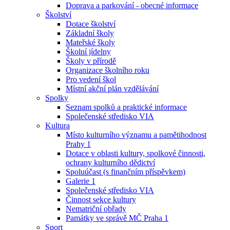
Doprava a parkování - obecné informace
Školství
Dotace školství
Základní školy
Mateřské školy
Školní jídelny
Školy v přírodě
Organizace školního roku
Pro vedení škol
Místní akční plán vzdělávání
Spolky
Seznam spolků a praktické informace
Společenské středisko VIA
Kultura
Místo kulturního významu a pamětihodnost
Prahy 1
Dotace v oblasti kultury, spolkové činnosti,
ochrany kulturního dědictví
Spoluúčast (s finančním příspěvkem)
Galerie 1
Společenské středisko VIA
Činnost sekce kultury
Nematriční obřady
Památky ve správě MČ Praha 1
Sport