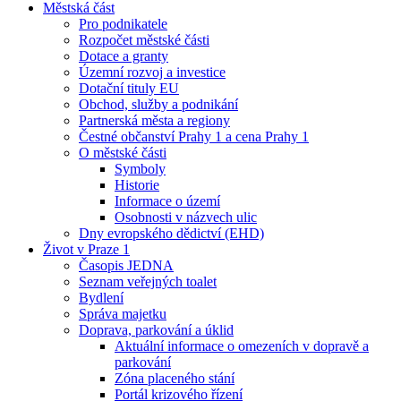
Městská část
Pro podnikatele
Rozpočet městské části
Dotace a granty
Územní rozvoj a investice
Dotační tituly EU
Obchod, služby a podnikání
Partnerská města a regiony
Čestné občanství Prahy 1 a cena Prahy 1
O městské části
Symboly
Historie
Informace o území
Osobnosti v názvech ulic
Dny evropského dědictví (EHD)
Život v Praze 1
Časopis JEDNA
Seznam veřejných toalet
Bydlení
Správa majetku
Doprava, parkování a úklid
Aktuální informace o omezeních v dopravě a
parkování
Zóna placeného stání
Portál krizového řízení