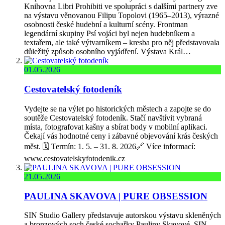
Knihovna Libri Prohibiti ve spolupráci s dalšími partnery zve
na výstavu věnovanou Filipu Topolovi (1965–2013), výrazné
osobnosti české hudební a kulturní scény. Frontman
legendární skupiny Psí vojáci byl nejen hudebníkem a
textařem, ale také výtvarníkem – kresba pro něj představovala
důležitý způsob osobního vyjádření. Výstava Král…
01.05.2026
Cestovatelský fotodeník
Vydejte se na výlet po historických městech a zapojte se do
soutěže Cestovatelský fotodeník. Stačí navštívit vybraná
místa, fotografovat kašny a sbírat body v mobilní aplikaci.
Čekají vás hodnotné ceny i zábavné objevování krás českých
měst. 🗓️ Termín: 1. 5. – 31. 8. 2026🔗 Více informací:
www.cestovatelskyfotodenik.cz
21.05.2026
PAULINA SKAVOVA | PURE OBSESSION
SIN Studio Gallery představuje autorskou výstavu skleněných
a bronzových soch české sochařky Pauliny Skavové. SIN