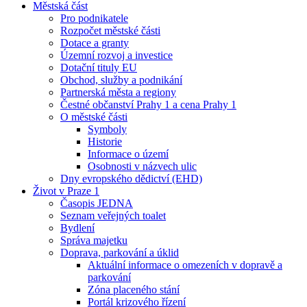
Městská část
Pro podnikatele
Rozpočet městské části
Dotace a granty
Územní rozvoj a investice
Dotační tituly EU
Obchod, služby a podnikání
Partnerská města a regiony
Čestné občanství Prahy 1 a cena Prahy 1
O městské části
Symboly
Historie
Informace o území
Osobnosti v názvech ulic
Dny evropského dědictví (EHD)
Život v Praze 1
Časopis JEDNA
Seznam veřejných toalet
Bydlení
Správa majetku
Doprava, parkování a úklid
Aktuální informace o omezeních v dopravě a
parkování
Zóna placeného stání
Portál krizového řízení