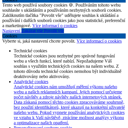
Tento web používá soubory cookies 🍪. Používáním tohoto webu
souhlasíte s ukládáním a používáním nezbytných souborů cookies.
Zakliknutím tlačítka "Povolit vše" udělujete souhlas k ukládání a
používání i dalších souborů cookies jako jsou statistické, preferenční
a marketingové.
Více informací o cookies
Nastavení
Zakázat vše
Povolit vše
Cookies
Vyberte si, jaká nastavení chcete povolit.
Více informací o cookies
Technické cookies
Technické cookies jsou nezbytné pro správné fungování
webu a všech funkcí, které nabízí. Nepožadujeme Váš
souhlas s využitím technických cookies na našem webu. Z
tohoto důvodu technické cookies nemohou být individuálně
deaktivovány nebo aktivovány.
Analytické cookies
Analytické cookies nám umožňují měření výkonu našeho
webu a našich reklamních kampaní. Jejich pomocí určujeme
počet návštěv a zdroje návštěv našich internetových stránek.
Data získaná pomocí těchto cookies zpracováváme souhrnně,
bez použití identifikátorů, které ukazují na konkrétní uživatelé
našeho webu. Pokud vypnete používání analytických cookies
ve vztahu k Vaší návštěvě, ztrácíme možnost analýzy výkonu
a optimalizace našich opatření.
Personalizované soubory cookie