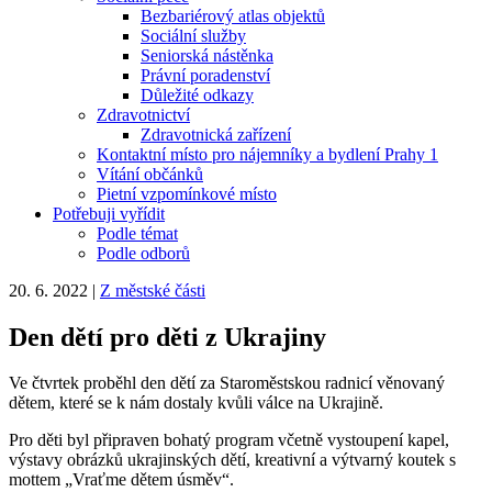
Bezbariérový atlas objektů
Sociální služby
Seniorská nástěnka
Právní poradenství
Důležité odkazy
Zdravotnictví
Zdravotnická zařízení
Kontaktní místo pro nájemníky a bydlení Prahy 1
Vítání občánků
Pietní vzpomínkové místo
Potřebuji vyřídit
Podle témat
Podle odborů
20. 6. 2022
|
Z městské části
Den dětí pro děti z Ukrajiny
Ve čtvrtek proběhl den dětí za Staroměstskou radnicí věnovaný
dětem, které se k nám dostaly kvůli válce na Ukrajině.
Pro děti byl připraven bohatý program včetně vystoupení kapel,
výstavy obrázků ukrajinských dětí, kreativní a výtvarný koutek s
mottem „Vraťme dětem úsměv“.