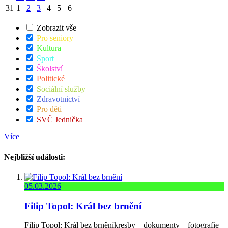
31
1
2
3
4
5
6
Zobrazit vše
Pro seniory
Kultura
Sport
Školství
Politické
Sociální služby
Zdravotnictví
Pro děti
SVČ Jednička
Více
Nejbližší události:
05.03.2026
Filip Topol: Král bez brnění
Filip Topol: Král bez brněníkresby – dokumenty – fotografie