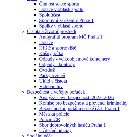
Činnost sekce sportu
Dotace v oblasti sportu
Spoluúčast
Sportovní zařízení v Praze 1
Spolky v oblasti sportu
Čistota a životní prostředí
Antigrafitti program MČ Praha 1
Dotace
Hřiště a sportoviště
Kašny, pítka
Odpady - velkoobjemové kontejnery
Odpady - kontroly
Ovzduší
Parky a zeleň
Úklid a čistota
Videoarchiv
Bezpečnost a veřejný pořádek
Analýza stavu bezpečnosti 2023–2026
Komise pro bezpečnost a prevenci kriminality
Bezpečnostní portál městské části Praha 1
Městská policie
Policie ČR
Sbor dobrovolných hasičů Praha 1
Užitečné odkazy
Sociální péče