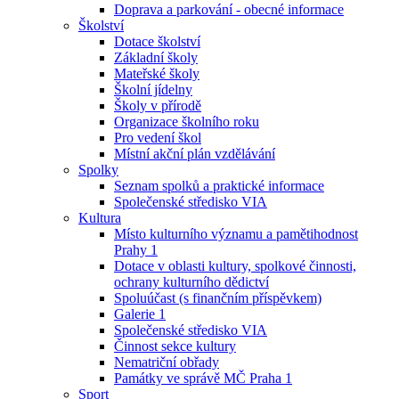
Doprava a parkování - obecné informace
Školství
Dotace školství
Základní školy
Mateřské školy
Školní jídelny
Školy v přírodě
Organizace školního roku
Pro vedení škol
Místní akční plán vzdělávání
Spolky
Seznam spolků a praktické informace
Společenské středisko VIA
Kultura
Místo kulturního významu a pamětihodnost
Prahy 1
Dotace v oblasti kultury, spolkové činnosti,
ochrany kulturního dědictví
Spoluúčast (s finančním příspěvkem)
Galerie 1
Společenské středisko VIA
Činnost sekce kultury
Nematriční obřady
Památky ve správě MČ Praha 1
Sport