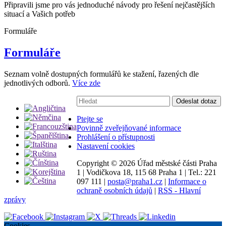
Připravili jsme pro vás jednoduché návody pro řešení nejčastějších
situací a Vašich potřeb
Formuláře
Formuláře
Seznam volně dostupných formulářů ke stažení, řazených dle
jednotlivých odborů.
Více zde
Vyhledávání:
Odeslat dotaz
Ptejte se
Povinně zveřejňované informace
Prohlášení o přístupnosti
Nastavení cookies
Copyright ©
2026 Úřad městské části Praha
1
|
Vodičkova 18, 115 68 Praha 1
|
Tel.: 221
097 111
|
posta@praha1.cz
|
Informace o
ochraně osobních údajů
|
RSS - Hlavní
zprávy
Cookies