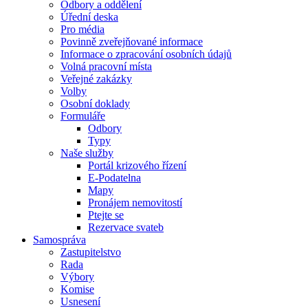
Odbory a oddělení
Úřední deska
Pro média
Povinně zveřejňované informace
Informace o zpracování osobních údajů
Volná pracovní místa
Veřejné zakázky
Volby
Osobní doklady
Formuláře
Odbory
Typy
Naše služby
Portál krizového řízení
E-Podatelna
Mapy
Pronájem nemovitostí
Ptejte se
Rezervace svateb
Samospráva
Zastupitelstvo
Rada
Výbory
Komise
Usnesení