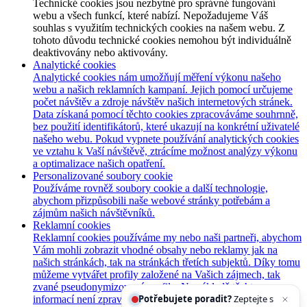
Technické cookies jsou nezbytné pro správné fungování
webu a všech funkcí, které nabízí. Nepožadujeme Váš
souhlas s využitím technických cookies na našem webu. Z
tohoto důvodu technické cookies nemohou být individuálně
deaktivovány nebo aktivovány.
Analytické cookies
Analytické cookies nám umožňují měření výkonu našeho
webu a našich reklamních kampaní. Jejich pomocí určujeme
počet návštěv a zdroje návštěv našich internetových stránek.
Data získaná pomocí těchto cookies zpracováváme souhrnně,
bez použití identifikátorů, které ukazují na konkrétní uživatelé
našeho webu. Pokud vypnete používání analytických cookies
ve vztahu k Vaší návštěvě, ztrácíme možnost analýzy výkonu
a optimalizace našich opatření.
Personalizované soubory cookie
Používáme rovněž soubory cookie a další technologie,
abychom přizpůsobili naše webové stránky potřebám a
zájmům našich návštěvníků.
Reklamní cookies
Reklamní cookies používáme my nebo naši partneři, abychom
Vám mohli zobrazit vhodné obsahy nebo reklamy jak na
našich stránkách, tak na stránkách třetích subjektů. Díky tomu
můžeme vytvářet profily založené na Vašich zájmech, tak
zvané pseudonymizované profily. Na základě těchto
Potřebujete poradit?
Zeptejte se našeho asistent
informací není zpravidla možná bezprostřední identifikace