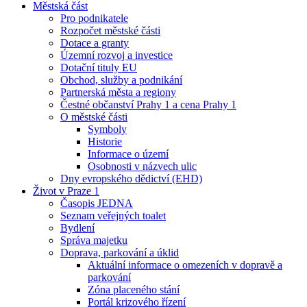
Městská část
Pro podnikatele
Rozpočet městské části
Dotace a granty
Územní rozvoj a investice
Dotační tituly EU
Obchod, služby a podnikání
Partnerská města a regiony
Čestné občanství Prahy 1 a cena Prahy 1
O městské části
Symboly
Historie
Informace o území
Osobnosti v názvech ulic
Dny evropského dědictví (EHD)
Život v Praze 1
Časopis JEDNA
Seznam veřejných toalet
Bydlení
Správa majetku
Doprava, parkování a úklid
Aktuální informace o omezeních v dopravě a
parkování
Zóna placeného stání
Portál krizového řízení