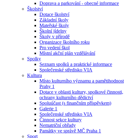
Doprava a parkování - obecné informace
Školství
Dotace školství
Základní školy
Mateřské školy
Školní jídelny
Školy v přírodě
Organizace školního roku
Pro vedení škol
Místní akční plán vzdělávání
Spolky
Seznam spolků a praktické informace
Společenské středisko VIA
Kultura
Místo kulturního významu a pamětihodnost
Prahy 1
Dotace v oblasti kultury, spolkové činnosti,
ochrany kulturního dědictví
Spoluúčast (s finančním příspěvkem)
Galerie 1
Společenské středisko VIA
Činnost sekce kultury
Nematriční obřady
Památky ve správě MČ Praha 1
Sport