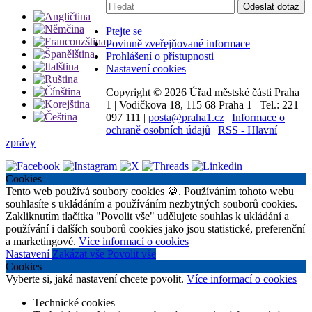
Vyhledávání:
Odeslat dotaz
Ptejte se
Povinně zveřejňované informace
Prohlášení o přístupnosti
Nastavení cookies
Copyright ©
2026 Úřad městské části Praha
1
|
Vodičkova 18, 115 68 Praha 1
|
Tel.: 221
097 111
|
posta@praha1.cz
|
Informace o
ochraně osobních údajů
|
RSS - Hlavní
zprávy
Cookies
Tento web používá soubory cookies 🍪. Používáním tohoto webu
souhlasíte s ukládáním a používáním nezbytných souborů cookies.
Zakliknutím tlačítka "Povolit vše" udělujete souhlas k ukládání a
používání i dalších souborů cookies jako jsou statistické, preferenční
a marketingové.
Více informací o cookies
Nastavení
Zakázat vše
Povolit vše
Cookies
Vyberte si, jaká nastavení chcete povolit.
Více informací o cookies
Technické cookies