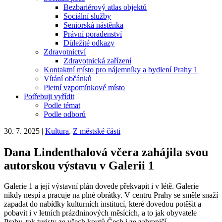
Bezbariérový atlas objektů
Sociální služby
Seniorská nástěnka
Právní poradenství
Důležité odkazy
Zdravotnictví
Zdravotnická zařízení
Kontaktní místo pro nájemníky a bydlení Prahy 1
Vítání občánků
Pietní vzpomínkové místo
Potřebuji vyřídit
Podle témat
Podle odborů
30. 7. 2025
|
Kultura
,
Z městské části
Dana Lindenthalová včera zahájila svou
autorskou výstavu v Galerii 1
Galerie 1 a její výstavní plán dovede překvapit i v létě. Galerie
nikdy nespí a pracuje na plné obrátky. V centru Prahy se směle snaží
zapadat do nabídky kulturních institucí, které dovedou potěšit a
pobavit i v letních prázdninových měsících, a to jak obyvatele
Prahy, tak turisty ze všech koutů Čech i ze zahraničí.