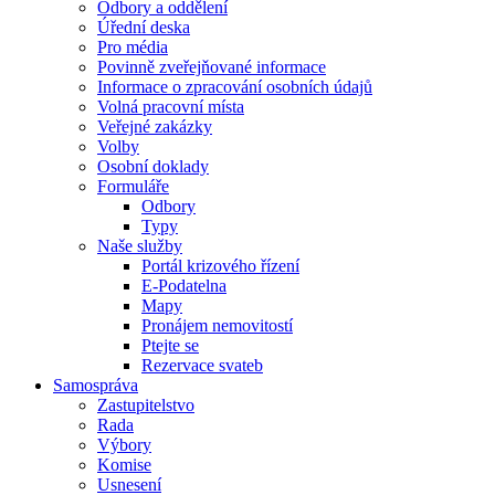
Odbory a oddělení
Úřední deska
Pro média
Povinně zveřejňované informace
Informace o zpracování osobních údajů
Volná pracovní místa
Veřejné zakázky
Volby
Osobní doklady
Formuláře
Odbory
Typy
Naše služby
Portál krizového řízení
E-Podatelna
Mapy
Pronájem nemovitostí
Ptejte se
Rezervace svateb
Samospráva
Zastupitelstvo
Rada
Výbory
Komise
Usnesení