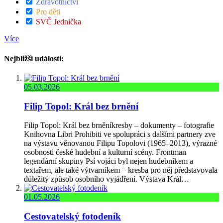
Zdravotnictví
Pro děti
SVČ Jednička
Více
Nejbližší události:
05.03.2026
Filip Topol: Král bez brnění
Filip Topol: Král bez brněníkresby – dokumenty – fotografie
Knihovna Libri Prohibiti ve spolupráci s dalšími partnery zve
na výstavu věnovanou Filipu Topolovi (1965–2013), výrazné
osobnosti české hudební a kulturní scény. Frontman
legendární skupiny Psí vojáci byl nejen hudebníkem a
textařem, ale také výtvarníkem – kresba pro něj představovala
důležitý způsob osobního vyjádření. Výstava Král…
01.05.2026
Cestovatelský fotodeník