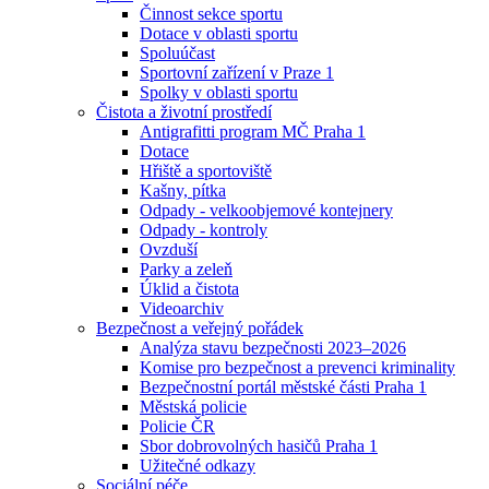
Činnost sekce sportu
Dotace v oblasti sportu
Spoluúčast
Sportovní zařízení v Praze 1
Spolky v oblasti sportu
Čistota a životní prostředí
Antigrafitti program MČ Praha 1
Dotace
Hřiště a sportoviště
Kašny, pítka
Odpady - velkoobjemové kontejnery
Odpady - kontroly
Ovzduší
Parky a zeleň
Úklid a čistota
Videoarchiv
Bezpečnost a veřejný pořádek
Analýza stavu bezpečnosti 2023–2026
Komise pro bezpečnost a prevenci kriminality
Bezpečnostní portál městské části Praha 1
Městská policie
Policie ČR
Sbor dobrovolných hasičů Praha 1
Užitečné odkazy
Sociální péče