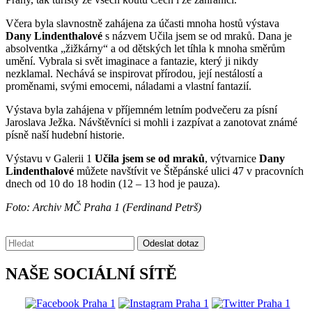
Včera byla slavnostně zahájena za účasti mnoha hostů výstava
Dany Lindenthalové
s názvem Učila jsem se od mraků. Dana je
absolventka „žižkárny“ a od dětských let tíhla k mnoha směrům
umění. Vybrala si svět imaginace a fantazie, který ji nikdy
nezklamal. Nechává se inspirovat přírodou, její nestálostí a
proměnami, svými emocemi, náladami a vlastní fantazií.
Výstava byla zahájena v příjemném letním podvečeru za písní
Jaroslava Ježka. Návštěvníci si mohli i zazpívat a zanotovat známé
písně naší hudební historie.
Výstavu v Galerii 1
Učila jsem se od mraků
, výtvarnice
Dany
Lindenthalové
můžete navštívit ve Štěpánské ulici 47 v pracovních
dnech od 10 do 18 hodin (12 – 13 hod je pauza).
Foto: Archiv MČ Praha 1 (Ferdinand Petrš)
Vyhledávání:
Odeslat dotaz
NAŠE SOCIÁLNÍ SÍTĚ