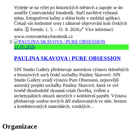
Vydejte se na výlet po historických městech a zapojte se do
soutěže Cestovatelský fotodeník. Stačí navštívit vybraná
místa, fotografovat kašny a sbírat body v mobilní aplikaci.
Čekají vás hodnotné ceny i zábavné objevování krás českých
měst. 🗓️ Termín: 1. 5. – 31. 8. 2026🔗 Více informací:
www.cestovatelskyfotodenik.cz
21.05.2026
PAULINA SKAVOVA | PURE OBSESSION
SIN Studio Gallery představuje autorskou výstavu skleněných
a bronzových soch české sochařky Pauliny Skavové. SIN
Studio Gallery uvádí výstavu Pure Obsession, nejnovější
autorský projekt sochařky Pauliny Skavové, která ve své
tvorbě dlouhodobě zkoumá vztah člověka, zvířete a
archetypálních obrazů ukrytých v kolektivní paměti. Výstava
představuje soubor nových děl realizovaných ve skle, bronzu
a kombinovaných materiálech, vzniklých…
Organizace