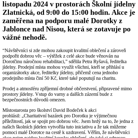
listopadu 2024 v prostorách Školní jídelny
Zlatnická, od 9:00 do 15:00 hodin. Akce je
zaměřena na podporu malé Dorotky z
Jablonce nad Nisou, která se zotavuje po
vážné nehodě.
“Návštěvníci si zde mohou zakoupit kvalitní oblečení a zároveň
podpořit dobrou věc – výtěžek z celé akce bude věnován na
Dorotčinu náročnou rehabilitaci,” sdělila Petra Ryšavá, ředitelka
jídelny. Prodejní místa mohou využít všichni, kteří se přihlásí u
organizátorky akce, ředitelky jídelny, přičemž cena jednoho
prodejního místa činí 50 Kč, které také poputují na charitu.
Prodej a atmosféru zpříjemní drobné občerstvení, připravené mimo
prostory jídelny. Vstup do varny a dalších zázemí bude z
bezpečnostních důvodů omezen.
Místostarosta pro školství David Bodeček k akci
prohlásil: „Charitativní bazárek pro Dorotku je výjimečnou
příležitostí, jak se spojit pro dobrou věc. Jsem hrdý na to, že jedna z
našich školních jídelen vytvořila tuto iniciativu a že tak můžeme
pomoci malé Dorotce na cestě k uzdravení. Věřím, že návštěvníci
akce nejen najdou kvalitní kousky oblečení, ale také si odnesou