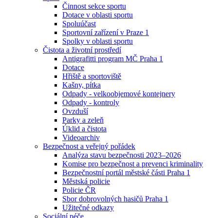
Činnost sekce sportu
Dotace v oblasti sportu
Spoluúčast
Sportovní zařízení v Praze 1
Spolky v oblasti sportu
Čistota a životní prostředí
Antigrafitti program MČ Praha 1
Dotace
Hřiště a sportoviště
Kašny, pítka
Odpady - velkoobjemové kontejnery
Odpady - kontroly
Ovzduší
Parky a zeleň
Úklid a čistota
Videoarchiv
Bezpečnost a veřejný pořádek
Analýza stavu bezpečnosti 2023–2026
Komise pro bezpečnost a prevenci kriminality
Bezpečnostní portál městské části Praha 1
Městská policie
Policie ČR
Sbor dobrovolných hasičů Praha 1
Užitečné odkazy
Sociální péče