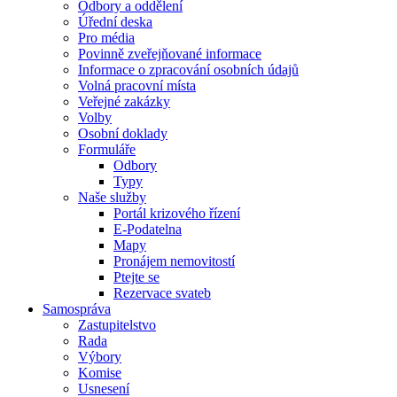
Odbory a oddělení
Úřední deska
Pro média
Povinně zveřejňované informace
Informace o zpracování osobních údajů
Volná pracovní místa
Veřejné zakázky
Volby
Osobní doklady
Formuláře
Odbory
Typy
Naše služby
Portál krizového řízení
E-Podatelna
Mapy
Pronájem nemovitostí
Ptejte se
Rezervace svateb
Samospráva
Zastupitelstvo
Rada
Výbory
Komise
Usnesení