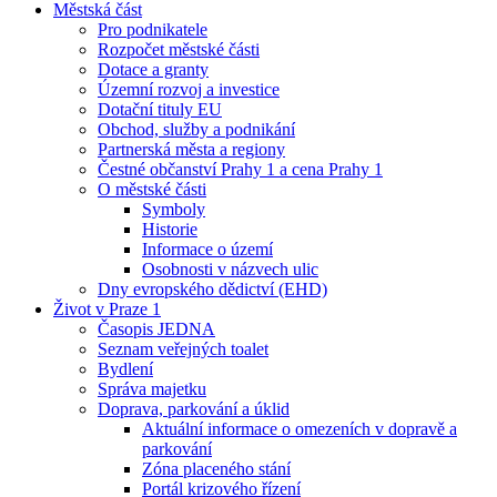
Městská část
Pro podnikatele
Rozpočet městské části
Dotace a granty
Územní rozvoj a investice
Dotační tituly EU
Obchod, služby a podnikání
Partnerská města a regiony
Čestné občanství Prahy 1 a cena Prahy 1
O městské části
Symboly
Historie
Informace o území
Osobnosti v názvech ulic
Dny evropského dědictví (EHD)
Život v Praze 1
Časopis JEDNA
Seznam veřejných toalet
Bydlení
Správa majetku
Doprava, parkování a úklid
Aktuální informace o omezeních v dopravě a
parkování
Zóna placeného stání
Portál krizového řízení