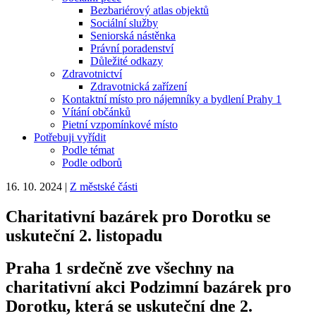
Bezbariérový atlas objektů
Sociální služby
Seniorská nástěnka
Právní poradenství
Důležité odkazy
Zdravotnictví
Zdravotnická zařízení
Kontaktní místo pro nájemníky a bydlení Prahy 1
Vítání občánků
Pietní vzpomínkové místo
Potřebuji vyřídit
Podle témat
Podle odborů
16. 10. 2024
|
Z městské části
Charitativní bazárek pro Dorotku se
uskuteční 2. listopadu
Praha 1 srdečně zve všechny na
charitativní akci Podzimní bazárek pro
Dorotku, která se uskuteční dne 2.