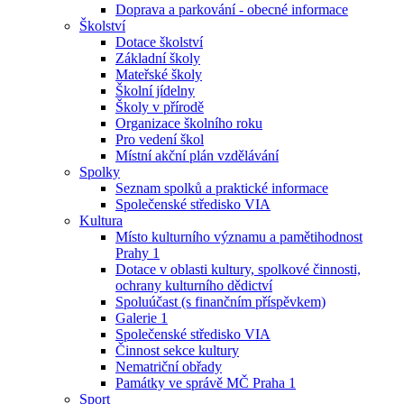
Doprava a parkování - obecné informace
Školství
Dotace školství
Základní školy
Mateřské školy
Školní jídelny
Školy v přírodě
Organizace školního roku
Pro vedení škol
Místní akční plán vzdělávání
Spolky
Seznam spolků a praktické informace
Společenské středisko VIA
Kultura
Místo kulturního významu a pamětihodnost
Prahy 1
Dotace v oblasti kultury, spolkové činnosti,
ochrany kulturního dědictví
Spoluúčast (s finančním příspěvkem)
Galerie 1
Společenské středisko VIA
Činnost sekce kultury
Nematriční obřady
Památky ve správě MČ Praha 1
Sport