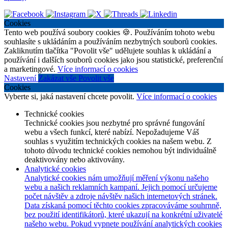
Cookies
Tento web používá soubory cookies 🍪. Používáním tohoto webu
souhlasíte s ukládáním a používáním nezbytných souborů cookies.
Zakliknutím tlačítka "Povolit vše" udělujete souhlas k ukládání a
používání i dalších souborů cookies jako jsou statistické, preferenční
a marketingové.
Více informací o cookies
Nastavení
Zakázat vše
Povolit vše
Cookies
Vyberte si, jaká nastavení chcete povolit.
Více informací o cookies
Technické cookies
Technické cookies jsou nezbytné pro správné fungování
webu a všech funkcí, které nabízí. Nepožadujeme Váš
souhlas s využitím technických cookies na našem webu. Z
tohoto důvodu technické cookies nemohou být individuálně
deaktivovány nebo aktivovány.
Analytické cookies
Analytické cookies nám umožňují měření výkonu našeho
webu a našich reklamních kampaní. Jejich pomocí určujeme
počet návštěv a zdroje návštěv našich internetových stránek.
Data získaná pomocí těchto cookies zpracováváme souhrnně,
bez použití identifikátorů, které ukazují na konkrétní uživatelé
našeho webu. Pokud vypnete používání analytických cookies