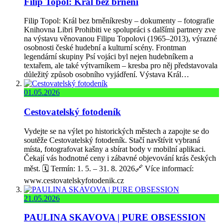
Filip Topol: Král bez brnění
Filip Topol: Král bez brněníkresby – dokumenty – fotografie
Knihovna Libri Prohibiti ve spolupráci s dalšími partnery zve
na výstavu věnovanou Filipu Topolovi (1965–2013), výrazné
osobnosti české hudební a kulturní scény. Frontman
legendární skupiny Psí vojáci byl nejen hudebníkem a
textařem, ale také výtvarníkem – kresba pro něj představovala
důležitý způsob osobního vyjádření. Výstava Král…
01.05.2026
Cestovatelský fotodeník
Vydejte se na výlet po historických městech a zapojte se do
soutěže Cestovatelský fotodeník. Stačí navštívit vybraná
místa, fotografovat kašny a sbírat body v mobilní aplikaci.
Čekají vás hodnotné ceny i zábavné objevování krás českých
měst. 🗓️ Termín: 1. 5. – 31. 8. 2026🔗 Více informací:
www.cestovatelskyfotodenik.cz
21.05.2026
PAULINA SKAVOVA | PURE OBSESSION