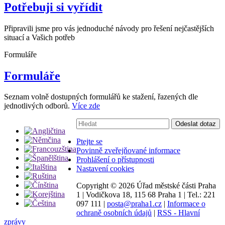
Potřebuji si vyřídit
Připravili jsme pro vás jednoduché návody pro řešení nejčastějších
situací a Vašich potřeb
Formuláře
Formuláře
Seznam volně dostupných formulářů ke stažení, řazených dle
jednotlivých odborů.
Více zde
Vyhledávání:
Odeslat dotaz
Ptejte se
Povinně zveřejňované informace
Prohlášení o přístupnosti
Nastavení cookies
Copyright ©
2026 Úřad městské části Praha
1
|
Vodičkova 18, 115 68 Praha 1
|
Tel.: 221
097 111
|
posta@praha1.cz
|
Informace o
ochraně osobních údajů
|
RSS - Hlavní
zprávy