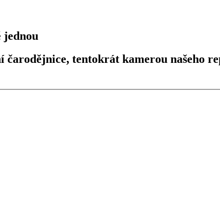
ě jednou
ní čarodějnice, tentokrát kamerou našeho re