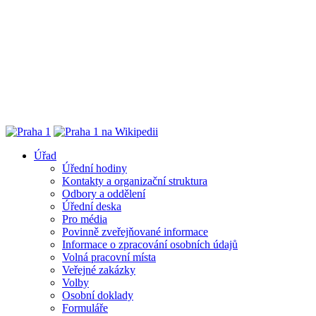
Úřad
Úřední hodiny
Kontakty a organizační struktura
Odbory a oddělení
Úřední deska
Pro média
Povinně zveřejňované informace
Informace o zpracování osobních údajů
Volná pracovní místa
Veřejné zakázky
Volby
Osobní doklady
Formuláře