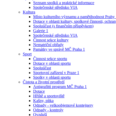
Seznam spolků a praktické informace
Společenské středisko VIA
Kultura
Místo kulturního významu a pamětihodnost Prahy
Dotace v oblasti kultury, spolkové činnosti, ochran
Spoluúčast (s finančním příspěvkem)
Galerie 1
Společenské středisko VIA
Činnost sekce kultury
Nematriční obřady
Památky ve správě MČ Praha 1
Sport
Činnost sekce sportu
Dotace v oblasti sportu
Spoluúčast
Sportovní zařízení v Praze 1
Spolky v oblasti sportu
Čistota a životní prostředí
Antigrafitti program MČ Praha 1
Dotace
Hřiště a sportoviště
Kašny, pítka
Odpady - velkoobjemové kontejnery
Odpady - kontroly
Ovzduší