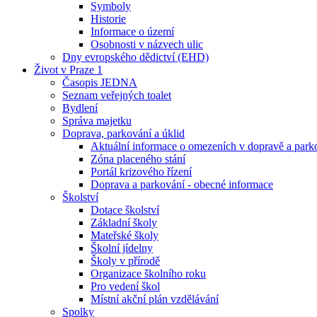
Symboly
Historie
Informace o území
Osobnosti v názvech ulic
Dny evropského dědictví (EHD)
Život v Praze 1
Časopis JEDNA
Seznam veřejných toalet
Bydlení
Správa majetku
Doprava, parkování a úklid
Aktuální informace o omezeních v dopravě a park
Zóna placeného stání
Portál krizového řízení
Doprava a parkování - obecné informace
Školství
Dotace školství
Základní školy
Mateřské školy
Školní jídelny
Školy v přírodě
Organizace školního roku
Pro vedení škol
Místní akční plán vzdělávání
Spolky