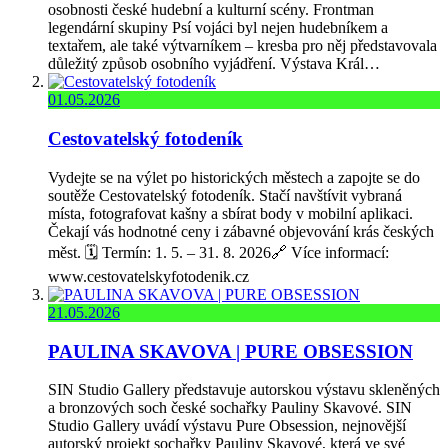
osobnosti české hudební a kulturní scény. Frontman
legendární skupiny Psí vojáci byl nejen hudebníkem a
textařem, ale také výtvarníkem – kresba pro něj představovala
důležitý způsob osobního vyjádření. Výstava Král…
01.05.2026
Cestovatelský fotodeník
Vydejte se na výlet po historických městech a zapojte se do
soutěže Cestovatelský fotodeník. Stačí navštívit vybraná
místa, fotografovat kašny a sbírat body v mobilní aplikaci.
Čekají vás hodnotné ceny i zábavné objevování krás českých
měst. 🗓️ Termín: 1. 5. – 31. 8. 2026🔗 Více informací:
www.cestovatelskyfotodenik.cz
21.05.2026
PAULINA SKAVOVA | PURE OBSESSION
SIN Studio Gallery představuje autorskou výstavu skleněných
a bronzových soch české sochařky Pauliny Skavové. SIN
Studio Gallery uvádí výstavu Pure Obsession, nejnovější
autorský projekt sochařky Pauliny Skavové, která ve své