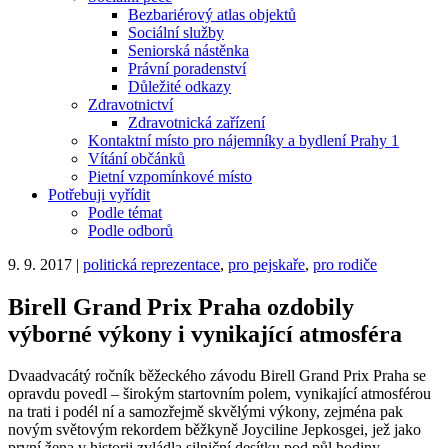
Bezbariérový atlas objektů
Sociální služby
Seniorská nástěnka
Právní poradenství
Důležité odkazy
Zdravotnictví
Zdravotnická zařízení
Kontaktní místo pro nájemníky a bydlení Prahy 1
Vítání občánků
Pietní vzpomínkové místo
Potřebuji vyřídit
Podle témat
Podle odborů
9. 9. 2017
|
politická reprezentace
,
pro pejskaře
,
pro rodiče
Birell Grand Prix Praha ozdobily
výborné výkony i vynikající atmosféra
Dvaadvacátý ročník běžeckého závodu Birell Grand Prix Praha se
opravdu povedl – širokým startovním polem, vynikající atmosférou
na trati i podél ní a samozřejmě skvělými výkony, zejména pak
novým světovým rekordem běžkyně Joyciline Jepkosgei, jež jako
první žena v historii zvládla silniční desítku pod půl hodiny.