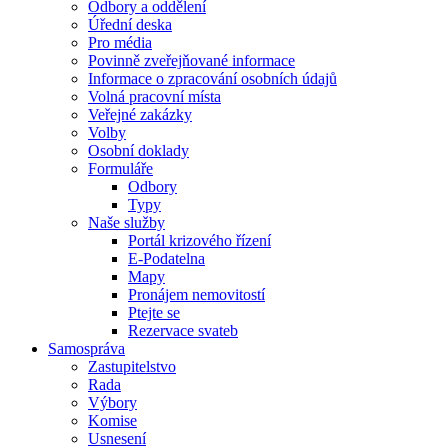
Odbory a oddělení
Úřední deska
Pro média
Povinně zveřejňované informace
Informace o zpracování osobních údajů
Volná pracovní místa
Veřejné zakázky
Volby
Osobní doklady
Formuláře
Odbory
Typy
Naše služby
Portál krizového řízení
E-Podatelna
Mapy
Pronájem nemovitostí
Ptejte se
Rezervace svateb
Samospráva
Zastupitelstvo
Rada
Výbory
Komise
Usnesení