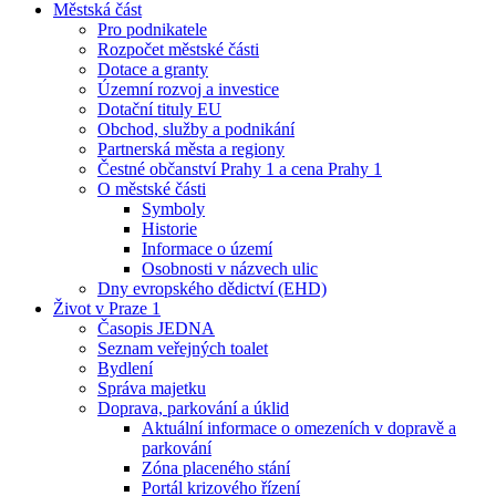
Městská část
Pro podnikatele
Rozpočet městské části
Dotace a granty
Územní rozvoj a investice
Dotační tituly EU
Obchod, služby a podnikání
Partnerská města a regiony
Čestné občanství Prahy 1 a cena Prahy 1
O městské části
Symboly
Historie
Informace o území
Osobnosti v názvech ulic
Dny evropského dědictví (EHD)
Život v Praze 1
Časopis JEDNA
Seznam veřejných toalet
Bydlení
Správa majetku
Doprava, parkování a úklid
Aktuální informace o omezeních v dopravě a
parkování
Zóna placeného stání
Portál krizového řízení