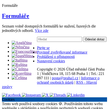
Formuláře
Formuláře
Seznam volně dostupných formulářů ke stažení, řazených dle
jednotlivých odborů.
Více zde
Vyhledávání:
Odeslat dotaz
Ptejte se
Povinně zveřejňované informace
Prohlášení o přístupnosti
Nastavení cookies
Copyright ©
2026 Úřad městské části Praha
1
|
Vodičkova 18, 115 68 Praha 1
|
Tel.: 221
097 111
|
posta@praha1.cz
|
Informace o
ochraně osobních údajů
|
RSS - Hlavní
zprávy
Cookies
Tento web používá soubory cookies 🍪. Používáním tohoto webu
souhlasíte s ukládáním a používáním nezbytných souborů cookies.