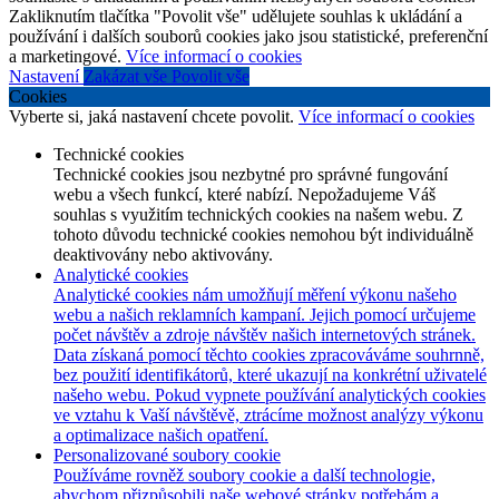
Zakliknutím tlačítka "Povolit vše" udělujete souhlas k ukládání a
používání i dalších souborů cookies jako jsou statistické, preferenční
a marketingové.
Více informací o cookies
Nastavení
Zakázat vše
Povolit vše
Cookies
Vyberte si, jaká nastavení chcete povolit.
Více informací o cookies
Technické cookies
Technické cookies jsou nezbytné pro správné fungování
webu a všech funkcí, které nabízí. Nepožadujeme Váš
souhlas s využitím technických cookies na našem webu. Z
tohoto důvodu technické cookies nemohou být individuálně
deaktivovány nebo aktivovány.
Analytické cookies
Analytické cookies nám umožňují měření výkonu našeho
webu a našich reklamních kampaní. Jejich pomocí určujeme
počet návštěv a zdroje návštěv našich internetových stránek.
Data získaná pomocí těchto cookies zpracováváme souhrnně,
bez použití identifikátorů, které ukazují na konkrétní uživatelé
našeho webu. Pokud vypnete používání analytických cookies
ve vztahu k Vaší návštěvě, ztrácíme možnost analýzy výkonu
a optimalizace našich opatření.
Personalizované soubory cookie
Používáme rovněž soubory cookie a další technologie,
abychom přizpůsobili naše webové stránky potřebám a