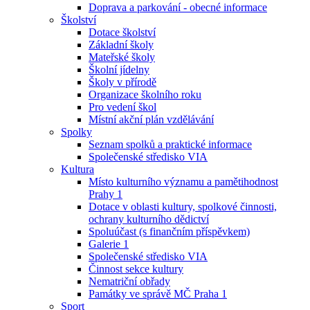
Doprava a parkování - obecné informace
Školství
Dotace školství
Základní školy
Mateřské školy
Školní jídelny
Školy v přírodě
Organizace školního roku
Pro vedení škol
Místní akční plán vzdělávání
Spolky
Seznam spolků a praktické informace
Společenské středisko VIA
Kultura
Místo kulturního významu a pamětihodnost
Prahy 1
Dotace v oblasti kultury, spolkové činnosti,
ochrany kulturního dědictví
Spoluúčast (s finančním příspěvkem)
Galerie 1
Společenské středisko VIA
Činnost sekce kultury
Nematriční obřady
Památky ve správě MČ Praha 1
Sport