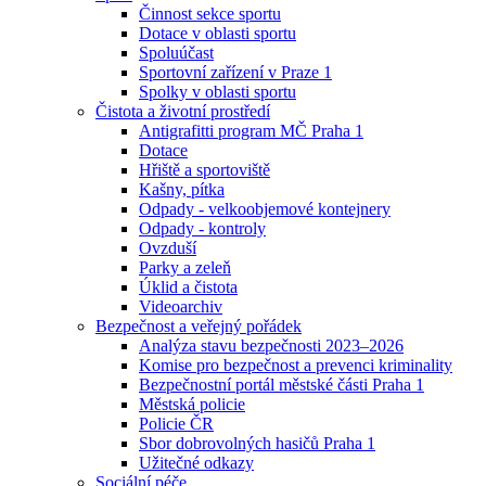
Činnost sekce sportu
Dotace v oblasti sportu
Spoluúčast
Sportovní zařízení v Praze 1
Spolky v oblasti sportu
Čistota a životní prostředí
Antigrafitti program MČ Praha 1
Dotace
Hřiště a sportoviště
Kašny, pítka
Odpady - velkoobjemové kontejnery
Odpady - kontroly
Ovzduší
Parky a zeleň
Úklid a čistota
Videoarchiv
Bezpečnost a veřejný pořádek
Analýza stavu bezpečnosti 2023–2026
Komise pro bezpečnost a prevenci kriminality
Bezpečnostní portál městské části Praha 1
Městská policie
Policie ČR
Sbor dobrovolných hasičů Praha 1
Užitečné odkazy
Sociální péče