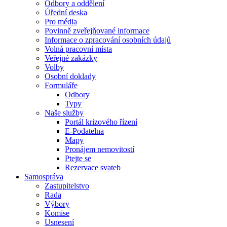
Odbory a oddělení
Úřední deska
Pro média
Povinně zveřejňované informace
Informace o zpracování osobních údajů
Volná pracovní místa
Veřejné zakázky
Volby
Osobní doklady
Formuláře
Odbory
Typy
Naše služby
Portál krizového řízení
E-Podatelna
Mapy
Pronájem nemovitostí
Ptejte se
Rezervace svateb
Samospráva
Zastupitelstvo
Rada
Výbory
Komise
Usnesení