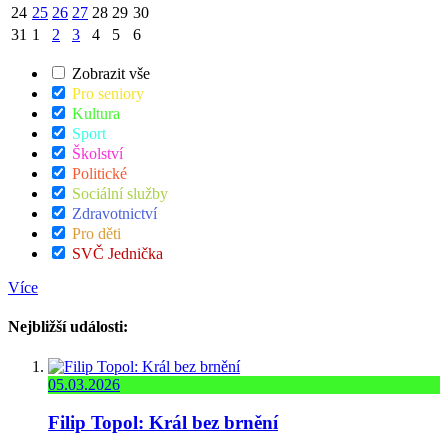
24
25
26
27
28
29
30
31
1
2
3
4
5
6
Zobrazit vše
Pro seniory
Kultura
Sport
Školství
Politické
Sociální služby
Zdravotnictví
Pro děti
SVČ Jednička
Více
Nejbližší události:
05.03.2026
Filip Topol: Král bez brnění