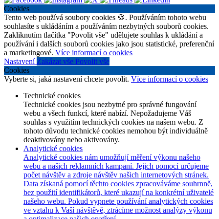
Cookies
Tento web používá soubory cookies 🍪. Používáním tohoto webu
souhlasíte s ukládáním a používáním nezbytných souborů cookies.
Zakliknutím tlačítka "Povolit vše" udělujete souhlas k ukládání a
používání i dalších souborů cookies jako jsou statistické, preferenční
a marketingové.
Více informací o cookies
Nastavení
Zakázat vše
Povolit vše
Cookies
Vyberte si, jaká nastavení chcete povolit.
Více informací o cookies
Technické cookies
Technické cookies jsou nezbytné pro správné fungování
webu a všech funkcí, které nabízí. Nepožadujeme Váš
souhlas s využitím technických cookies na našem webu. Z
tohoto důvodu technické cookies nemohou být individuálně
deaktivovány nebo aktivovány.
Analytické cookies
Analytické cookies nám umožňují měření výkonu našeho
webu a našich reklamních kampaní. Jejich pomocí určujeme
počet návštěv a zdroje návštěv našich internetových stránek.
Data získaná pomocí těchto cookies zpracováváme souhrnně,
bez použití identifikátorů, které ukazují na konkrétní uživatelé
našeho webu. Pokud vypnete používání analytických cookies
ve vztahu k Vaší návštěvě, ztrácíme možnost analýzy výkonu
a optimalizace našich opatření.