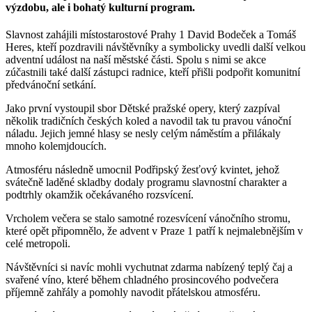
výzdobu, ale i bohatý kulturní program.
Slavnost zahájili místostarostové Prahy 1 David Bodeček a Tomáš
Heres, kteří pozdravili návštěvníky a symbolicky uvedli další velkou
adventní událost na naší městské části. Spolu s nimi se akce
zúčastnili také další zástupci radnice, kteří přišli podpořit komunitní
předvánoční setkání.
Jako první vystoupil sbor Dětské pražské opery, který zazpíval
několik tradičních českých koled a navodil tak tu pravou vánoční
náladu. Jejich jemné hlasy se nesly celým náměstím a přilákaly
mnoho kolemjdoucích.
Atmosféru následně umocnil Podřipský žesťový kvintet, jehož
svátečně laděné skladby dodaly programu slavnostní charakter a
podtrhly okamžik očekávaného rozsvícení.
Vrcholem večera se stalo samotné rozesvícení vánočního stromu,
které opět připomnělo, že advent v Praze 1 patří k nejmalebnějším v
celé metropoli.
Návštěvníci si navíc mohli vychutnat zdarma nabízený teplý čaj a
svařené víno, které během chladného prosincového podvečera
příjemně zahřály a pomohly navodit přátelskou atmosféru.