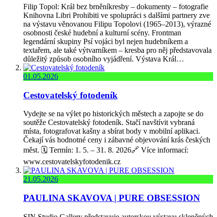
Filip Topol: Král bez brněníkresby – dokumenty – fotografie
Knihovna Libri Prohibiti ve spolupráci s dalšími partnery zve
na výstavu věnovanou Filipu Topolovi (1965–2013), výrazné
osobnosti české hudební a kulturní scény. Frontman
legendární skupiny Psí vojáci byl nejen hudebníkem a
textařem, ale také výtvarníkem – kresba pro něj představovala
důležitý způsob osobního vyjádření. Výstava Král…
01.05.2026
Cestovatelský fotodeník
Vydejte se na výlet po historických městech a zapojte se do
soutěže Cestovatelský fotodeník. Stačí navštívit vybraná
místa, fotografovat kašny a sbírat body v mobilní aplikaci.
Čekají vás hodnotné ceny i zábavné objevování krás českých
měst. 🗓️ Termín: 1. 5. – 31. 8. 2026🔗 Více informací:
www.cestovatelskyfotodenik.cz
21.05.2026
PAULINA SKAVOVA | PURE OBSESSION
SIN Studio Gallery představuje autorskou výstavu skleněných