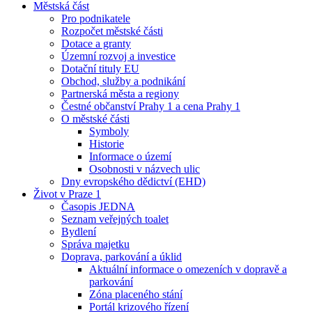
Městská část
Pro podnikatele
Rozpočet městské části
Dotace a granty
Územní rozvoj a investice
Dotační tituly EU
Obchod, služby a podnikání
Partnerská města a regiony
Čestné občanství Prahy 1 a cena Prahy 1
O městské části
Symboly
Historie
Informace o území
Osobnosti v názvech ulic
Dny evropského dědictví (EHD)
Život v Praze 1
Časopis JEDNA
Seznam veřejných toalet
Bydlení
Správa majetku
Doprava, parkování a úklid
Aktuální informace o omezeních v dopravě a
parkování
Zóna placeného stání
Portál krizového řízení