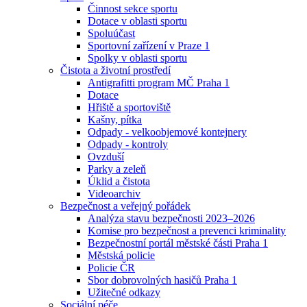
Činnost sekce sportu
Dotace v oblasti sportu
Spoluúčast
Sportovní zařízení v Praze 1
Spolky v oblasti sportu
Čistota a životní prostředí
Antigrafitti program MČ Praha 1
Dotace
Hřiště a sportoviště
Kašny, pítka
Odpady - velkoobjemové kontejnery
Odpady - kontroly
Ovzduší
Parky a zeleň
Úklid a čistota
Videoarchiv
Bezpečnost a veřejný pořádek
Analýza stavu bezpečnosti 2023–2026
Komise pro bezpečnost a prevenci kriminality
Bezpečnostní portál městské části Praha 1
Městská policie
Policie ČR
Sbor dobrovolných hasičů Praha 1
Užitečné odkazy
Sociální péče