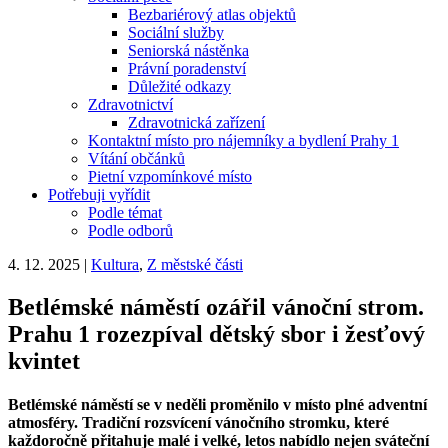
Bezbariérový atlas objektů
Sociální služby
Seniorská nástěnka
Právní poradenství
Důležité odkazy
Zdravotnictví
Zdravotnická zařízení
Kontaktní místo pro nájemníky a bydlení Prahy 1
Vítání občánků
Pietní vzpomínkové místo
Potřebuji vyřídit
Podle témat
Podle odborů
4. 12. 2025
|
Kultura
,
Z městské části
Betlémské náměstí ozářil vánoční strom.
Prahu 1 rozezpíval dětský sbor i žesťový
kvintet
Betlémské náměstí se v neděli proměnilo v místo plné adventní
atmosféry. Tradiční rozsvícení vánočního stromku, které
každoročně přitahuje malé i velké, letos nabídlo nejen sváteční