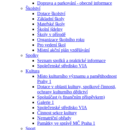
Doprava a parkování - obecné informace
Školství
Dotace školství
Základní školy
Mateřské školy
Školní jídelny
Školy v přírodě
Organizace školního roku
Pro vedení škol
Místní akční plán vzdělávání
Spolky
Seznam spolků a praktické informace
Společenské středisko VIA
Kultura
Místo kulturního významu a pamětihodnost
Prahy 1
Dotace v oblasti kultury, spolkové činnosti,
ochrany kulturního dědictví
Spoluúčast (s finančním příspěvkem)
Galerie 1
Společenské středisko VIA
Činnost sekce kultury
Nematriční obřady
Památky ve správě MČ Praha 1
Sport