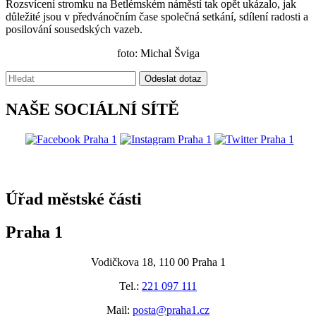
Rozsvícení stromku na Betlémském náměstí tak opět ukázalo, jak
důležité jsou v předvánočním čase společná setkání, sdílení radosti a
posilování sousedských vazeb.
foto: Michal Šviga
Vyhledávání:
Odeslat dotaz
NAŠE SOCIÁLNÍ SÍTĚ
@praha1
Úřad městské části
Praha 1
Vodičkova 18, 110 00 Praha 1
Tel.:
221 097 111
Mail:
posta@praha1.cz