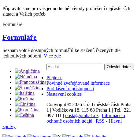
Připravili jsme pro vás jednoduché návody pro řešení nejčastějších
situací a Vašich potřeb
Formuláře
Formuláře
Seznam volně dostupných formulářů ke stažení, řazených dle
jednotlivých odborů.
Více zde
Vyhledávání:
Odeslat dotaz
Ptejte se
Povinně zveřejňované informace
Prohlášení o přístupnosti
Nastavení cookies
Copyright ©
2026 Úřad městské části Praha
1
|
Vodičkova 18, 115 68 Praha 1
|
Tel.: 221
097 111
|
posta@praha1.cz
|
Informace o
ochraně osobních údajů
|
RSS - Hlavní
zprávy