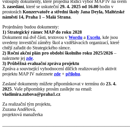
vstoupily dokumenty, které projedná Řídicí výbor MAP IV na svém
3. zasedání
, které se uskuteční
29. 4. 2025 od 16.00
hodin v
prostorách
Konzervatoře a střední školy Jana Deyla, Maltézské
náměstí 14, Praha 1 – Malá Strana
.
Projednány budou dokumenty:
1) Strategický rámec MAP do roku 2028
Dokument má dvě části, textovou v
Wordu
a
Excelu
, kde jsou
uvedeny investiční záměry škol a vzdělávacích organizací, které
chtějí zařadit do Strategického rámce.
2) Roční akční plán pro období školního roku 2025/2026
–
naleznete jej
zde
.
3) Průběžná evaluační zpráva projektu
Zpráva a související vyhodnocení dílčích realizovaných aktivit
projektu MAP IV naleznete
zde
+
přílohu
.
Zaslané dokumenty můžete připomínkovat v termínu do
23. 4.
2025
. Vaše připomínky prosím zasílejte na email:
vladimira.zubova@praha1.cz
Za realizační tým projektu,
Zuzana Andělová,
projektová manažerka
_______________________________________________________