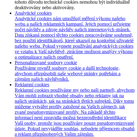
tohoto důvodu technické cookies nemohou být individuálně
deaktivovány nebo aktivovány.
Analytické cookies
Analytické cookies nám umožňují měření výkonu našeho
webu a našich reklamních kampaní. Jejich pomocí určujeme
počet návštěv a zdroje návštěv našich internetových stránek.
Data získaná pomocí těchto cookies zpracováváme souhrnně,
bez použití identifikátorů, které ukazují na konkrétní uživatelé
našeho webu. Pokud vypnete používání analytických cookies
ve vztahu k Vaší návštěvě, ztrácíme možnost analýzy výkonu
a optimalizace našich opatření.
Personalizované soubory cookie
Používáme rovněž soubory cookie a další technologie,
abychom přizpůsobili naše webové stránky potřebám a
zájmům našich návštěvníků.
Reklamní cookies
Reklamní cookies používáme my nebo naši partneři, abychom
Vám mohli zobrazit vhodné obsahy nebo reklamy jak na
našich stránkách, tak na stránkách třetích subjektů. Díky tomu
můžeme vytvářet profily založené na Vašich zájmech, tak
zvané pseudonymizované profily. Na základě těchto
informací není zpravidla možná bezprostřední identifikace
Vaší osoby, protože jsou používány pouze pseudonymizované
údaje. Pokud nevyjádříte souhlas, nebudete příjemcem obsahů
a reklam přizpůsobených Vašim zájmům.