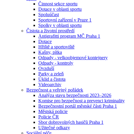
Činnost sekce sportu
Dotace v oblasti sportu
Spoluúčast
Sportovní zařízení v Praze 1
Spolky v oblasti sportu
Čistota a životní prostředí
Antigrafitti program MČ Praha 1
Dotace
Hřiště a sportoviště
Kašny, pítka
Odpady - velkoobjemové kontejnery
Odpady - kontroly
Ovzduší
Parky a zeleň
Úklid a čistota
Videoarchiv
Bezpečnost a veřejný pořádek
Analýza stavu bezpečnosti 2023–2026
Komise pro bezpečnost a prevenci kriminality
Bezpečnostní portál městské části Praha 1
Městská policie
Policie ČR
Sbor dobrovolných hasičů Praha 1
Užitečné odkazy
Sociální péče