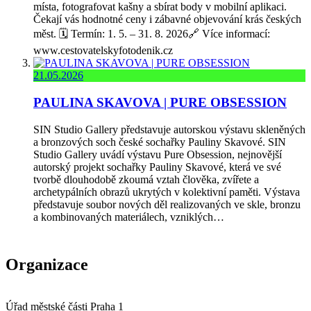
místa, fotografovat kašny a sbírat body v mobilní aplikaci.
Čekají vás hodnotné ceny i zábavné objevování krás českých
měst. 🗓️ Termín: 1. 5. – 31. 8. 2026🔗 Více informací:
www.cestovatelskyfotodenik.cz
21.05.2026
PAULINA SKAVOVA | PURE OBSESSION
SIN Studio Gallery představuje autorskou výstavu skleněných
a bronzových soch české sochařky Pauliny Skavové. SIN
Studio Gallery uvádí výstavu Pure Obsession, nejnovější
autorský projekt sochařky Pauliny Skavové, která ve své
tvorbě dlouhodobě zkoumá vztah člověka, zvířete a
archetypálních obrazů ukrytých v kolektivní paměti. Výstava
představuje soubor nových děl realizovaných ve skle, bronzu
a kombinovaných materiálech, vzniklých…
Organizace
Úřad městské části Praha 1