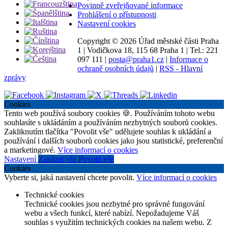
Povinně zveřejňované informace
Prohlášení o přístupnosti
Nastavení cookies
Copyright ©
2026 Úřad městské části Praha
1
|
Vodičkova 18, 115 68 Praha 1
|
Tel.: 221
097 111
|
posta@praha1.cz
|
Informace o
ochraně osobních údajů
|
RSS - Hlavní
zprávy
Cookies
Tento web používá soubory cookies 🍪. Používáním tohoto webu
souhlasíte s ukládáním a používáním nezbytných souborů cookies.
Zakliknutím tlačítka "Povolit vše" udělujete souhlas k ukládání a
používání i dalších souborů cookies jako jsou statistické, preferenční
a marketingové.
Více informací o cookies
Nastavení
Zakázat vše
Povolit vše
Cookies
Vyberte si, jaká nastavení chcete povolit.
Více informací o cookies
Technické cookies
Technické cookies jsou nezbytné pro správné fungování
webu a všech funkcí, které nabízí. Nepožadujeme Váš
souhlas s využitím technických cookies na našem webu. Z