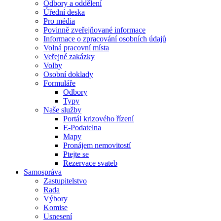
Odbory a oddělení
Úřední deska
Pro média
Povinně zveřejňované informace
Informace o zpracování osobních údajů
Volná pracovní místa
Veřejné zakázky
Volby
Osobní doklady
Formuláře
Odbory
Typy
Naše služby
Portál krizového řízení
E-Podatelna
Mapy
Pronájem nemovitostí
Ptejte se
Rezervace svateb
Samospráva
Zastupitelstvo
Rada
Výbory
Komise
Usnesení