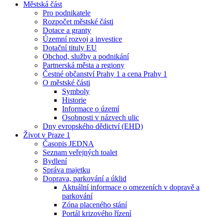
Městská část
Pro podnikatele
Rozpočet městské části
Dotace a granty
Územní rozvoj a investice
Dotační tituly EU
Obchod, služby a podnikání
Partnerská města a regiony
Čestné občanství Prahy 1 a cena Prahy 1
O městské části
Symboly
Historie
Informace o území
Osobnosti v názvech ulic
Dny evropského dědictví (EHD)
Život v Praze 1
Časopis JEDNA
Seznam veřejných toalet
Bydlení
Správa majetku
Doprava, parkování a úklid
Aktuální informace o omezeních v dopravě a
parkování
Zóna placeného stání
Portál krizového řízení