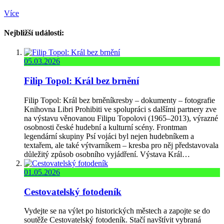
Více
Nejbližší události:
05.03.2026
Filip Topol: Král bez brnění
Filip Topol: Král bez brněníkresby – dokumenty – fotografie
Knihovna Libri Prohibiti ve spolupráci s dalšími partnery zve
na výstavu věnovanou Filipu Topolovi (1965–2013), výrazné
osobnosti české hudební a kulturní scény. Frontman
legendární skupiny Psí vojáci byl nejen hudebníkem a
textařem, ale také výtvarníkem – kresba pro něj představovala
důležitý způsob osobního vyjádření. Výstava Král…
01.05.2026
Cestovatelský fotodeník
Vydejte se na výlet po historických městech a zapojte se do
soutěže Cestovatelský fotodeník. Stačí navštívit vybraná