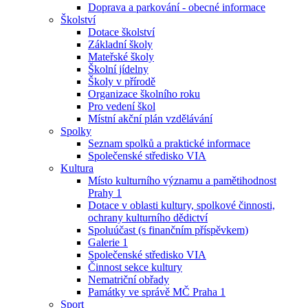
Doprava a parkování - obecné informace
Školství
Dotace školství
Základní školy
Mateřské školy
Školní jídelny
Školy v přírodě
Organizace školního roku
Pro vedení škol
Místní akční plán vzdělávání
Spolky
Seznam spolků a praktické informace
Společenské středisko VIA
Kultura
Místo kulturního významu a pamětihodnost
Prahy 1
Dotace v oblasti kultury, spolkové činnosti,
ochrany kulturního dědictví
Spoluúčast (s finančním příspěvkem)
Galerie 1
Společenské středisko VIA
Činnost sekce kultury
Nematriční obřady
Památky ve správě MČ Praha 1
Sport