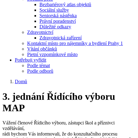
Bezbariérový atlas objektů
Sociální služby
Seniorská nástěnka
Právní poradenství
Důležité odkazy
Zdravotnictví
Zdravotnická zařízení
Kontaktní místo pro nájemníky a bydlení Prahy 1
Vítání občánků
Pietní vzpomínkové místo
Potřebuji vyřídit
Podle témat
Podle odborů
Domů
3. jednání Řídícího výboru
MAP
Vážení členové Řídicího výboru, zástupci škol a příznivci
vzdělávání,
rádi bychom Vás informovali, že do konzultačního procesu