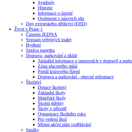
Symboly
Historie
Informace o území
Osobnosti v názvech ulic
Dny evropského dědictví (EHD)
Život v Praze 1
Časopis JEDNA
Seznam veřejných toalet
Bydlení
Správa majetku
Doprava, parkování a úklid
Aktuální informace o omezeních v dopravě a park
Zóna placeného stání
Portál krizového řízení
Doprava a parkování - obecné informace
Školství
Dotace školství
Základní školy
Mateřské školy
Školní jídelny
Školy v přírodě
Organizace školního roku
Pro vedení škol
Místní akční plán vzdělávání
Spolky