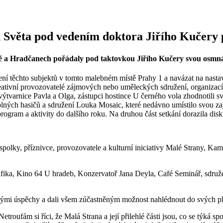
 Světa pod vedením doktora Jiřího Kučery 
mpě a Hradčanech pořádaly pod taktovkou Jiřího Kučery svou osmná
ení těchto subjektů v tomto malebném místě Prahy 1 a navázat na nasta
a kreativní provozovatelé zájmových nebo uměleckých sdružení, organiza
 výtvarnice Pavla a Olga, zástupci hostince U černého vola zhodnotili s
olných hasičů a sdružení Louka Mosaic, které nedávno umístilo svou z
ogram a aktivity do dalšího roku. Na druhou část setkání dorazila dis
polky, příznivce, provozovatele a kulturní iniciativy Malé Strany, Kam
rafika, Kino 64 U hradeb, Konzervatoř Jana Deyla, Café Seminář, sdruž
vými úspěchy a dali všem zúčastněným možnost nahlédnout do svých pl
troufám si říci, že Malá Strana a její přilehlé části jsou, co se týká sp