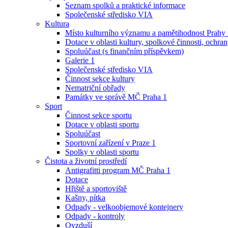
Seznam spolků a praktické informace
Společenské středisko VIA
Kultura
Místo kulturního významu a pamětihodnost Prahy
Dotace v oblasti kultury, spolkové činnosti, ochran
Spoluúčast (s finančním příspěvkem)
Galerie 1
Společenské středisko VIA
Činnost sekce kultury
Nematriční obřady
Památky ve správě MČ Praha 1
Sport
Činnost sekce sportu
Dotace v oblasti sportu
Spoluúčast
Sportovní zařízení v Praze 1
Spolky v oblasti sportu
Čistota a životní prostředí
Antigrafitti program MČ Praha 1
Dotace
Hřiště a sportoviště
Kašny, pítka
Odpady - velkoobjemové kontejnery
Odpady - kontroly
Ovzduší