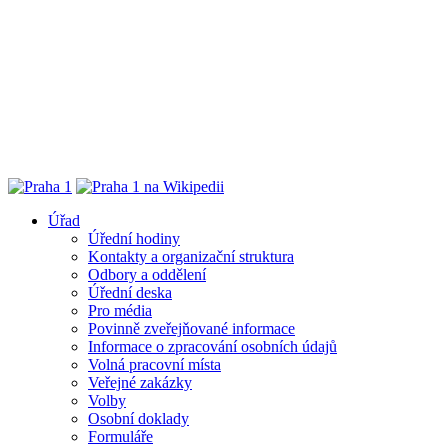
Úřad
Úřední hodiny
Kontakty a organizační struktura
Odbory a oddělení
Úřední deska
Pro média
Povinně zveřejňované informace
Informace o zpracování osobních údajů
Volná pracovní místa
Veřejné zakázky
Volby
Osobní doklady
Formuláře