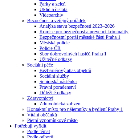
Parky a zeleň
Úklid a čistota
Videoarchiv
Bezpečnost a veřejný pořádek
Analýza stavu bezpečnosti 2023–2026
Komise pro bezpečnost a prevenci kriminality
Bezpečnostní portál městské části Praha 1
Městská policie
Policie ČR
Sbor dobrovolných hasičů Praha 1
Užitečné odkazy
Sociální péče
Bezbariérový atlas objektů
Sociální služby
Seniorská nástěnka
Právní poradenství
Důležité odkazy
Zdravotnictví
Zdravotnická zařízení
Kontaktní místo pro nájemníky a bydlení Prahy 1
Vítání občánků
Pietní vzpomínkové místo
Potřebuji vyřídit
Podle témat
Podle odborů