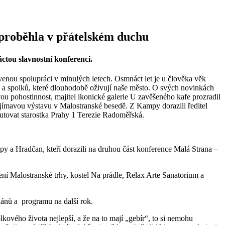
proběhla v přátelském duchu
ctou slavnostní konferenci.
venou spolupráci v minulých letech. Osmnáct let je u člověka věk
cí a spolků, které dlouhodobě oživují naše město. O svých novinkách
vou pohostinnost, majitel ikonické galerie U zavěšeného kafe prozradil
ajímavou výstavu v Malostranské besedě. Z Kampy dorazili ředitel
kutovat starostka Prahy 1 Terezie Radoměřská.
py a Hradčan, kteří dorazili na druhou část konference Malá Strana –
ení Malostranské trhy, kostel Na prádle, Relax Arte Sanatorium a
ánů a programu na další rok.
olkového života nejlepší, a že na to mají „gebír“, to si nemohu