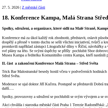
27. 5. 2026
|
Z městské části
18. Konference Kampa, Malá Strana Střed
Spolky, sdružení, a organizace, které sídlí na Malé Straně, Ka
Konference má za úkol každý rok zhodnotit, představit, oslavit působ
dospělý a přesně v tomto duchu se sešli všichni iniciativní, tvůrčí 
promluvili například zástupci Litografické dílny v Říční, návrhářky a
své plány na léto. Se svými úspěchy se přišly pochlubit Sbor dobrov
Musea Kampa a ředitelka Komunitního centra Kampa, kteří nastínili pr
II. část a zakončení Konference Malá Strana – Střed Světa
Trick Bar Malostranské besedy hostil včera v podvečerních hodinách s
Střed Světa.
Moderace se ujal doktor Jiří Kučera. Postupně se představili Dobrá t
další….
Spolky, provozovny a sdružení se pochlubili se svým vývojem a se s
Akci chválila i starostka městské části Praha 1 Terezie Radoměřská: „Ne