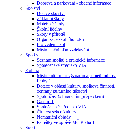
Doprava a parkování - obecné informace
Školství
Dotace školství
Základní školy
Mateřské školy
Školní jídelny
Školy v přírodě
Organizace školního roku
Pro vedení škol
Místní akční plán vzdělávání
Spolky
Seznam spolků a praktické informace
Společenské středisko VIA
Kultura
Místo kulturního významu a pamětihodnost
Prahy 1
Dotace v oblasti kultury, spolkové činnosti,
ochrany kulturního dědictví
Spoluúčast (s finančním příspěvkem)
Galerie 1
Společenské středisko VIA
Činnost sekce kultury
Nematriční obřady
Památky ve správě MČ Praha 1
Sport