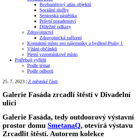
Bezbariérový atlas objektů
Sociální služby
Seniorská nástěnka
Právní poradenství
Důležité odkazy
Zdravotnictví
Zdravotnická zařízení
Kontaktní místo pro nájemníky a bydlení Prahy 1
Vítání občánků
Pietní vzpomínkové místo
Potřebuji vyřídit
Podle témat
Podle odborů
25. 7. 2023
|
Z městské části
Galerie Fasáda zrcadlí štěstí v Divadelní
ulici
Galerie Fasáda, tedy outdoorový výstavní
prostor domu
SmetanaQ
, otevírá výstavu
Zrcadlit štěstí. Autorem kolekce