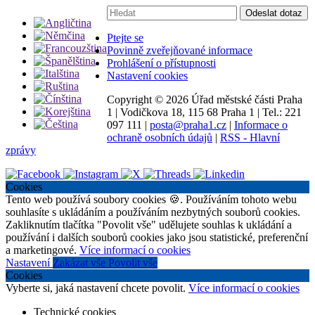
Vyhledávání:
Odeslat dotaz
Ptejte se
Povinně zveřejňované informace
Prohlášení o přístupnosti
Nastavení cookies
Copyright ©
2026 Úřad městské části Praha
1
|
Vodičkova 18, 115 68 Praha 1
|
Tel.: 221
097 111
|
posta@praha1.cz
|
Informace o
ochraně osobních údajů
|
RSS - Hlavní
zprávy
Cookies
Tento web používá soubory cookies 🍪. Používáním tohoto webu
souhlasíte s ukládáním a používáním nezbytných souborů cookies.
Zakliknutím tlačítka "Povolit vše" udělujete souhlas k ukládání a
používání i dalších souborů cookies jako jsou statistické, preferenční
a marketingové.
Více informací o cookies
Nastavení
Zakázat vše
Povolit vše
Cookies
Vyberte si, jaká nastavení chcete povolit.
Více informací o cookies
Technické cookies