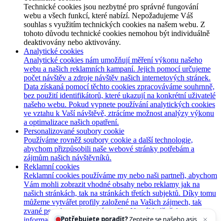
Technické cookies jsou nezbytné pro správné fungování
webu a všech funkcí, které nabízí. Nepožadujeme Váš
souhlas s využitím technických cookies na našem webu. Z
tohoto důvodu technické cookies nemohou být individuálně
deaktivovány nebo aktivovány.
Analytické cookies
Analytické cookies nám umožňují měření výkonu našeho
webu a našich reklamních kampaní. Jejich pomocí určujeme
počet návštěv a zdroje návštěv našich internetových stránek.
Data získaná pomocí těchto cookies zpracováváme souhrnně,
bez použití identifikátorů, které ukazují na konkrétní uživatelé
našeho webu. Pokud vypnete používání analytických cookies
ve vztahu k Vaší návštěvě, ztrácíme možnost analýzy výkonu
a optimalizace našich opatření.
Personalizované soubory cookie
Používáme rovněž soubory cookie a další technologie,
abychom přizpůsobili naše webové stránky potřebám a
zájmům našich návštěvníků.
Reklamní cookies
Reklamní cookies používáme my nebo naši partneři, abychom
Vám mohli zobrazit vhodné obsahy nebo reklamy jak na
našich stránkách, tak na stránkách třetích subjektů. Díky tomu
můžeme vytvářet profily založené na Vašich zájmech, tak
Potřebujete poradit?
Zeptejte se našeho asistenta
zvané pseudonymizované profily. Na základě těchto
Chettyho
.
informací není zpravidla možná bezprostřední identifikace