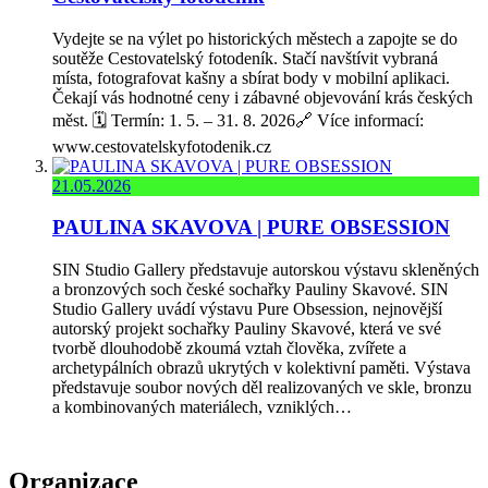
Vydejte se na výlet po historických městech a zapojte se do
soutěže Cestovatelský fotodeník. Stačí navštívit vybraná
místa, fotografovat kašny a sbírat body v mobilní aplikaci.
Čekají vás hodnotné ceny i zábavné objevování krás českých
měst. 🗓️ Termín: 1. 5. – 31. 8. 2026🔗 Více informací:
www.cestovatelskyfotodenik.cz
21.05.2026
PAULINA SKAVOVA | PURE OBSESSION
SIN Studio Gallery představuje autorskou výstavu skleněných
a bronzových soch české sochařky Pauliny Skavové. SIN
Studio Gallery uvádí výstavu Pure Obsession, nejnovější
autorský projekt sochařky Pauliny Skavové, která ve své
tvorbě dlouhodobě zkoumá vztah člověka, zvířete a
archetypálních obrazů ukrytých v kolektivní paměti. Výstava
představuje soubor nových děl realizovaných ve skle, bronzu
a kombinovaných materiálech, vzniklých…
Organizace