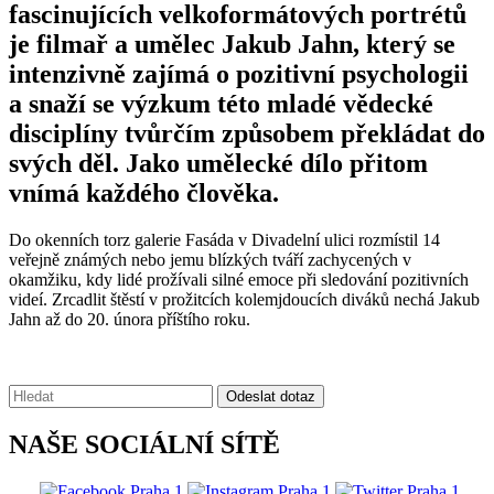
fascinujících velkoformátových portrétů
je filmař a umělec Jakub Jahn, který se
intenzivně zajímá o pozitivní psychologii
a snaží se výzkum této mladé vědecké
disciplíny tvůrčím způsobem překládat do
svých děl. Jako umělecké dílo přitom
vnímá každého člověka.
Do okenních torz galerie Fasáda v Divadelní ulici rozmístil 14
veřejně známých nebo jemu blízkých tváří zachycených v
okamžiku, kdy lidé prožívali silné emoce při sledování pozitivních
videí. Zrcadlit štěstí v prožitcích kolemjdoucích diváků nechá Jakub
Jahn až do 20. února příštího roku.
Vyhledávání:
Odeslat dotaz
NAŠE SOCIÁLNÍ SÍTĚ