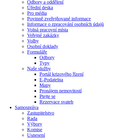
Odbory a oddělení
Úřední deska
Pro média
Povinně zveřejňované informace
Informace o zpracování osobních údajů
Volná pracovní místa
Veřejné zakázky
Volby
Osobní doklady
Formuláře
Odbory
Typy
Naše služby
Portál krizového řízení
E-Podatelna
Mapy
Pronájem nemovitostí
Ptejte se
Rezervace svateb
Samospráva
Zastupitelstvo
Rada
Výbory
Komise
Usnesení