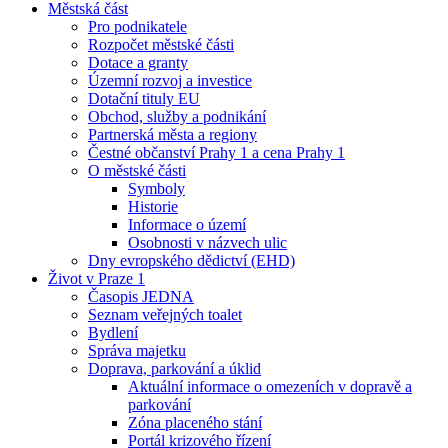
Městská část
Pro podnikatele
Rozpočet městské části
Dotace a granty
Územní rozvoj a investice
Dotační tituly EU
Obchod, služby a podnikání
Partnerská města a regiony
Čestné občanství Prahy 1 a cena Prahy 1
O městské části
Symboly
Historie
Informace o území
Osobnosti v názvech ulic
Dny evropského dědictví (EHD)
Život v Praze 1
Časopis JEDNA
Seznam veřejných toalet
Bydlení
Správa majetku
Doprava, parkování a úklid
Aktuální informace o omezeních v dopravě a
parkování
Zóna placeného stání
Portál krizového řízení