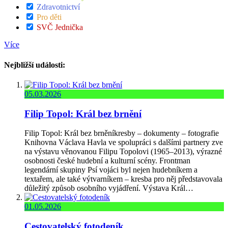
Zdravotnictví
Pro děti
SVČ Jednička
Více
Nejbližší události:
05.03.2026
Filip Topol: Král bez brnění
Filip Topol: Král bez brněníkresby – dokumenty – fotografie
Knihovna Václava Havla ve spolupráci s dalšími partnery zve
na výstavu věnovanou Filipu Topolovi (1965–2013), výrazné
osobnosti české hudební a kulturní scény. Frontman
legendární skupiny Psí vojáci byl nejen hudebníkem a
textařem, ale také výtvarníkem – kresba pro něj představovala
důležitý způsob osobního vyjádření. Výstava Král…
01.05.2026
Cestovatelský fotodeník