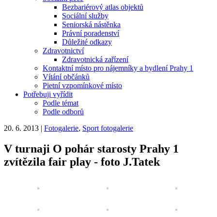
Bezbariérový atlas objektů
Sociální služby
Seniorská nástěnka
Právní poradenství
Důležité odkazy
Zdravotnictví
Zdravotnická zařízení
Kontaktní místo pro nájemníky a bydlení Prahy 1
Vítání občánků
Pietní vzpomínkové místo
Potřebuji vyřídit
Podle témat
Podle odborů
20. 6. 2013
|
Fotogalerie
,
Sport fotogalerie
V turnaji O pohár starosty Prahy 1
zvítězila fair play - foto J.Tatek