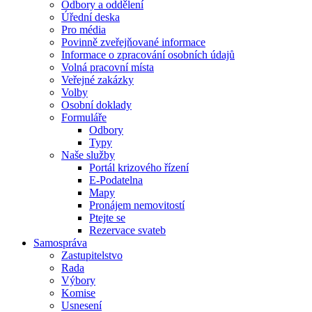
Odbory a oddělení
Úřední deska
Pro média
Povinně zveřejňované informace
Informace o zpracování osobních údajů
Volná pracovní místa
Veřejné zakázky
Volby
Osobní doklady
Formuláře
Odbory
Typy
Naše služby
Portál krizového řízení
E-Podatelna
Mapy
Pronájem nemovitostí
Ptejte se
Rezervace svateb
Samospráva
Zastupitelstvo
Rada
Výbory
Komise
Usnesení