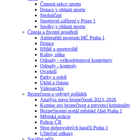
Činnost sekce sportu
Dotace v oblasti sportu
Spoluúčast
Sportovní zařízení v Praze 1
Spolky v oblasti sportu
Čistota a životní prostředí
Antigrafitti program MČ Praha 1
Dotace
Hřiště a sportoviště
Kašny, pítka
Odpady - velkoobjemové kontejnery
Odpady - kontroly
Ovzduší
Parky a zeleň
Úklid a čistota
Videoarchiv
Bezpečnost a veřejný pořádek
Analýza stavu bezpečnosti 2023–2026
Komise pro bezpečnost a prevenci kriminality
Bezpečnostní portál městské části Praha 1
Městská policie
Policie ČR
Sbor dobrovolných hasičů Praha 1
Užitečné odkazy
Sociální péče