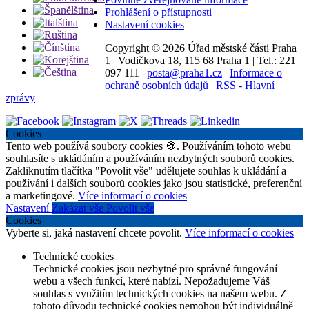
Prohlášení o přístupnosti
Nastavení cookies
Copyright ©
2026 Úřad městské části Praha
1
|
Vodičkova 18, 115 68 Praha 1
|
Tel.: 221
097 111
|
posta@praha1.cz
|
Informace o
ochraně osobních údajů
|
RSS - Hlavní
zprávy
Cookies
Tento web používá soubory cookies 🍪. Používáním tohoto webu
souhlasíte s ukládáním a používáním nezbytných souborů cookies.
Zakliknutím tlačítka "Povolit vše" udělujete souhlas k ukládání a
používání i dalších souborů cookies jako jsou statistické, preferenční
a marketingové.
Více informací o cookies
Nastavení
Zakázat vše
Povolit vše
Cookies
Vyberte si, jaká nastavení chcete povolit.
Více informací o cookies
Technické cookies
Technické cookies jsou nezbytné pro správné fungování
webu a všech funkcí, které nabízí. Nepožadujeme Váš
souhlas s využitím technických cookies na našem webu. Z
tohoto důvodu technické cookies nemohou být individuálně