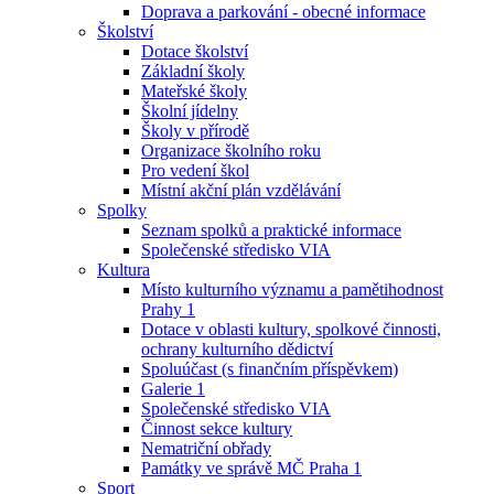
Doprava a parkování - obecné informace
Školství
Dotace školství
Základní školy
Mateřské školy
Školní jídelny
Školy v přírodě
Organizace školního roku
Pro vedení škol
Místní akční plán vzdělávání
Spolky
Seznam spolků a praktické informace
Společenské středisko VIA
Kultura
Místo kulturního významu a pamětihodnost
Prahy 1
Dotace v oblasti kultury, spolkové činnosti,
ochrany kulturního dědictví
Spoluúčast (s finančním příspěvkem)
Galerie 1
Společenské středisko VIA
Činnost sekce kultury
Nematriční obřady
Památky ve správě MČ Praha 1
Sport