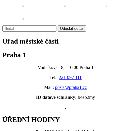
Vyhledávání:
Odeslat dotaz
Úřad městské části
Praha 1
Vodičkova 18, 110 00 Praha 1
Tel.:
221 097 111
Mail:
posta@praha1.cz
ID datové schránky:
b4eb2my
.
ÚŘEDNÍ HODINY