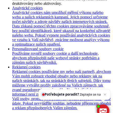
deaktivovány nebo aktivovány.
Analytické cookies
Analytické cookies nám umožňují měření výkonu našeho
webu a našich reklamních kampaní. Jejich pomocí určujeme
počet návštěv a zdroje návštěv našich internetových stránek.
Data získaná pomocí těchto cookies zpracováváme souhrnně,
bez použití identifikátorů, které ukazují na konkrétní uživatelé
našeho webu. Pokud vypnete používání analytických cookies
ve vztahu k Vaší návštěvě, ztrácíme možnost analýzy výkonu
a optimalizace našich opatření.
Personalizované soubory cookie
Používáme rovněž soubory cookie a další technologie,
abychom přizpůsobili naše webové stránky potřebám a
zájmům našich návštěvníků.
Reklamní cookies
Reklamní cookies používáme my nebo naši partneři, abychom
Vám mohli zobrazit vhodné obsahy nebo reklamy jak na
našich stránkách, tak na stránkách třetích subjektů. Díky tomu
můžeme vytvářet profily založené na Vašich zájmech, tak
zvané pseudonymizované profily. Na základě těchto
informací není zpravidla možná bezprostřední identifikace
Potřebujete poradit?
Zeptejte se našeho asistenta
Ch
Vaší osoby, protože jsou používány pouze pseudonymizované
údaje. Pokud nevyjádříte souhlas, nebudete příjemcem obsahů
a reklam přizpůsobených Vašim zájmům.