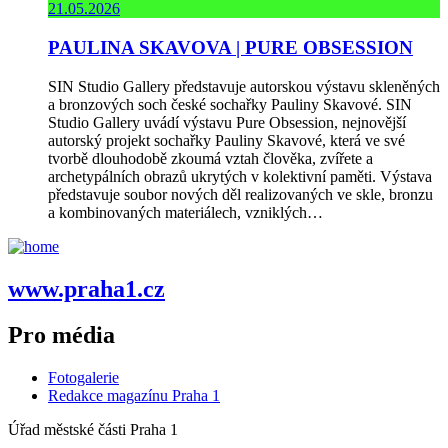
21.05.2026
PAULINA SKAVOVA | PURE OBSESSION
SIN Studio Gallery představuje autorskou výstavu skleněných
a bronzových soch české sochařky Pauliny Skavové. SIN
Studio Gallery uvádí výstavu Pure Obsession, nejnovější
autorský projekt sochařky Pauliny Skavové, která ve své
tvorbě dlouhodobě zkoumá vztah člověka, zvířete a
archetypálních obrazů ukrytých v kolektivní paměti. Výstava
představuje soubor nových děl realizovaných ve skle, bronzu
a kombinovaných materiálech, vzniklých…
www.praha1.cz
Pro média
Fotogalerie
Redakce magazínu Praha 1
Úřad městské části Praha 1