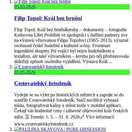
05.03.2026
Filip Topol: Král bez brnění
Filip Topol: Král bez brněníkresby – dokumenty – fotografie
Knihovna Libri Prohibiti ve spolupráci s dalšími partnery zve
na výstavu věnovanou Filipu Topolovi (1965–2013), výrazné
osobnosti české hudební a kulturní scény. Frontman
legendární skupiny Psí vojáci byl nejen hudebníkem a
textařem, ale také výtvarníkem – kresba pro něj představovala
důležitý způsob osobního vyjádření. Výstava Král…
01.05.2026
Cestovatelský fotodeník
Vydejte se na výlet po historických městech a zapojte se do
soutěže Cestovatelský fotodeník. Stačí navštívit vybraná
místa, fotografovat kašny a sbírat body v mobilní aplikaci.
Čekají vás hodnotné ceny i zábavné objevování krás českých
měst. 🗓️ Termín: 1. 5. – 31. 8. 2026🔗 Více informací:
www.cestovatelskyfotodenik.cz