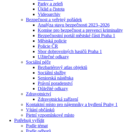
Parky a zeleň
Úklid a čistota
Videoarchiv
Bezpečnost a veřejný pořádek
Analýza stavu bezpečnosti 2023–2026
Komise pro bezpečnost a prevenci kriminality
Bezpečnostní portál městské části Praha 1
Městská policie
Policie ČR
Sbor dobrovolných hasičů Praha 1
Užitečné odkazy
Sociální péče
Bezbariérový atlas objektů
Sociální služby
Seniorská nástěnka
Právní poradenství
Důležité odkazy
Zdravotnictví
Zdravotnická zařízení
Kontaktní místo pro nájemníky a bydlení Prahy 1
Vítání občánků
Pietní vzpomínkové místo
Potřebuji vyřídit
Podle témat
Podle odborů