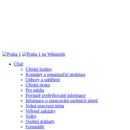
Úřad
Úřední hodiny
Kontakty a organizační struktura
Odbory a oddělení
Úřední deska
Pro média
Povinně zveřejňované informace
Informace o zpracování osobních údajů
Volná pracovní místa
Veřejné zakázky
Volby
Osobní doklady
Formuláře