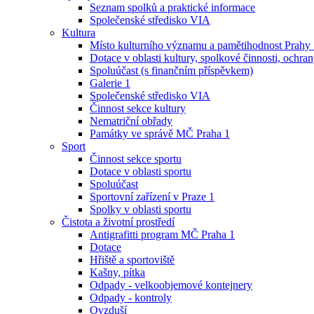
Seznam spolků a praktické informace
Společenské středisko VIA
Kultura
Místo kulturního významu a pamětihodnost Prahy
Dotace v oblasti kultury, spolkové činnosti, ochran
Spoluúčast (s finančním příspěvkem)
Galerie 1
Společenské středisko VIA
Činnost sekce kultury
Nematriční obřady
Památky ve správě MČ Praha 1
Sport
Činnost sekce sportu
Dotace v oblasti sportu
Spoluúčast
Sportovní zařízení v Praze 1
Spolky v oblasti sportu
Čistota a životní prostředí
Antigrafitti program MČ Praha 1
Dotace
Hřiště a sportoviště
Kašny, pítka
Odpady - velkoobjemové kontejnery
Odpady - kontroly
Ovzduší