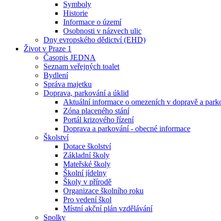
Symboly
Historie
Informace o území
Osobnosti v názvech ulic
Dny evropského dědictví (EHD)
Život v Praze 1
Časopis JEDNA
Seznam veřejných toalet
Bydlení
Správa majetku
Doprava, parkování a úklid
Aktuální informace o omezeních v dopravě a park
Zóna placeného stání
Portál krizového řízení
Doprava a parkování - obecné informace
Školství
Dotace školství
Základní školy
Mateřské školy
Školní jídelny
Školy v přírodě
Organizace školního roku
Pro vedení škol
Místní akční plán vzdělávání
Spolky