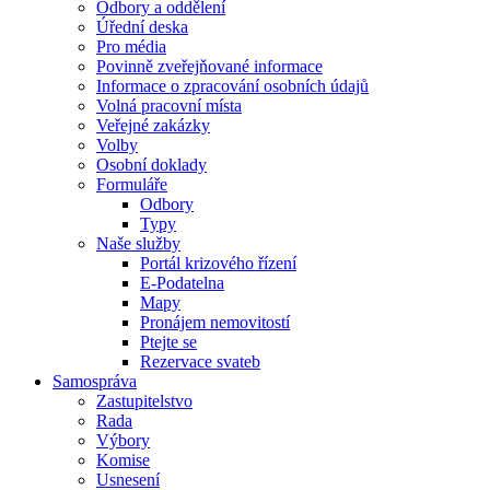
Odbory a oddělení
Úřední deska
Pro média
Povinně zveřejňované informace
Informace o zpracování osobních údajů
Volná pracovní místa
Veřejné zakázky
Volby
Osobní doklady
Formuláře
Odbory
Typy
Naše služby
Portál krizového řízení
E-Podatelna
Mapy
Pronájem nemovitostí
Ptejte se
Rezervace svateb
Samospráva
Zastupitelstvo
Rada
Výbory
Komise
Usnesení