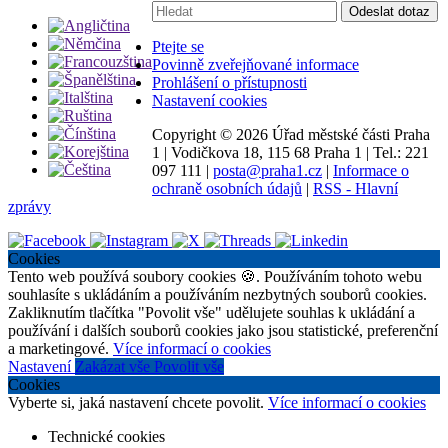
Vyhledávání:
Odeslat dotaz
Ptejte se
Povinně zveřejňované informace
Prohlášení o přístupnosti
Nastavení cookies
Copyright ©
2026 Úřad městské části Praha
1
|
Vodičkova 18, 115 68 Praha 1
|
Tel.: 221
097 111
|
posta@praha1.cz
|
Informace o
ochraně osobních údajů
|
RSS - Hlavní
zprávy
Cookies
Tento web používá soubory cookies 🍪. Používáním tohoto webu
souhlasíte s ukládáním a používáním nezbytných souborů cookies.
Zakliknutím tlačítka "Povolit vše" udělujete souhlas k ukládání a
používání i dalších souborů cookies jako jsou statistické, preferenční
a marketingové.
Více informací o cookies
Nastavení
Zakázat vše
Povolit vše
Cookies
Vyberte si, jaká nastavení chcete povolit.
Více informací o cookies
Technické cookies