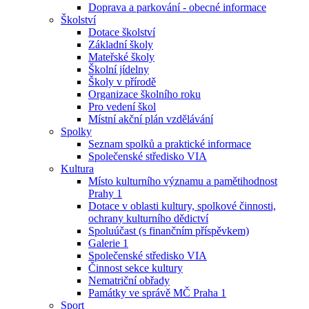
Doprava a parkování - obecné informace
Školství
Dotace školství
Základní školy
Mateřské školy
Školní jídelny
Školy v přírodě
Organizace školního roku
Pro vedení škol
Místní akční plán vzdělávání
Spolky
Seznam spolků a praktické informace
Společenské středisko VIA
Kultura
Místo kulturního významu a pamětihodnost
Prahy 1
Dotace v oblasti kultury, spolkové činnosti,
ochrany kulturního dědictví
Spoluúčast (s finančním příspěvkem)
Galerie 1
Společenské středisko VIA
Činnost sekce kultury
Nematriční obřady
Památky ve správě MČ Praha 1
Sport