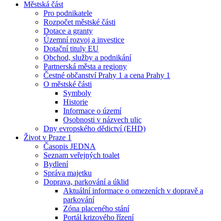
Městská část
Pro podnikatele
Rozpočet městské části
Dotace a granty
Územní rozvoj a investice
Dotační tituly EU
Obchod, služby a podnikání
Partnerská města a regiony
Čestné občanství Prahy 1 a cena Prahy 1
O městské části
Symboly
Historie
Informace o území
Osobnosti v názvech ulic
Dny evropského dědictví (EHD)
Život v Praze 1
Časopis JEDNA
Seznam veřejných toalet
Bydlení
Správa majetku
Doprava, parkování a úklid
Aktuální informace o omezeních v dopravě a
parkování
Zóna placeného stání
Portál krizového řízení