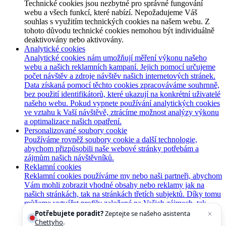
Technické cookies jsou nezbytné pro správné fungování
webu a všech funkcí, které nabízí. Nepožadujeme Váš
souhlas s využitím technických cookies na našem webu. Z
tohoto důvodu technické cookies nemohou být individuálně
deaktivovány nebo aktivovány.
Analytické cookies
Analytické cookies nám umožňují měření výkonu našeho
webu a našich reklamních kampaní. Jejich pomocí určujeme
počet návštěv a zdroje návštěv našich internetových stránek.
Data získaná pomocí těchto cookies zpracováváme souhrnně,
bez použití identifikátorů, které ukazují na konkrétní uživatelé
našeho webu. Pokud vypnete používání analytických cookies
ve vztahu k Vaší návštěvě, ztrácíme možnost analýzy výkonu
a optimalizace našich opatření.
Personalizované soubory cookie
Používáme rovněž soubory cookie a další technologie,
abychom přizpůsobili naše webové stránky potřebám a
zájmům našich návštěvníků.
Reklamní cookies
Reklamní cookies používáme my nebo naši partneři, abychom
Vám mohli zobrazit vhodné obsahy nebo reklamy jak na
našich stránkách, tak na stránkách třetích subjektů. Díky tomu
můžeme vytvářet profily založené na Vašich zájmech, tak
zvané pseudonymizované profily. Na základě těchto
Potřebujete poradit?
Zeptejte se našeho asistenta
informací není zpravidla možná bezprostřední identifikace
Chettyho
.