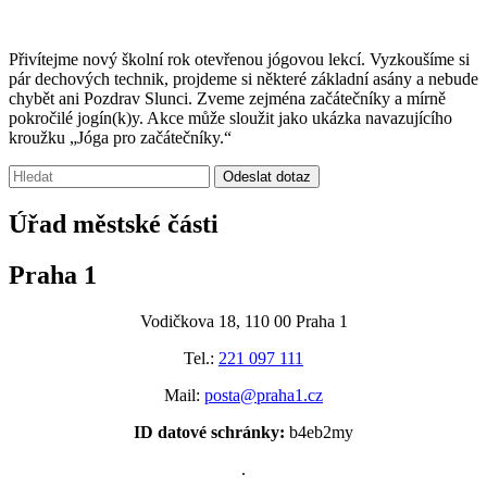
Přivítejme nový školní rok otevřenou jógovou lekcí. Vyzkoušíme si
pár dechových technik, projdeme si některé základní asány a nebude
chybět ani Pozdrav Slunci. Zveme zejména začátečníky a mírně
pokročilé jogín(k)y. Akce může sloužit jako ukázka navazujícího
kroužku „Jóga pro začátečníky.“
Vyhledávání:
Odeslat dotaz
Úřad městské části
Praha 1
Vodičkova 18, 110 00 Praha 1
Tel.:
221 097 111
Mail:
posta@praha1.cz
ID datové schránky:
b4eb2my
.