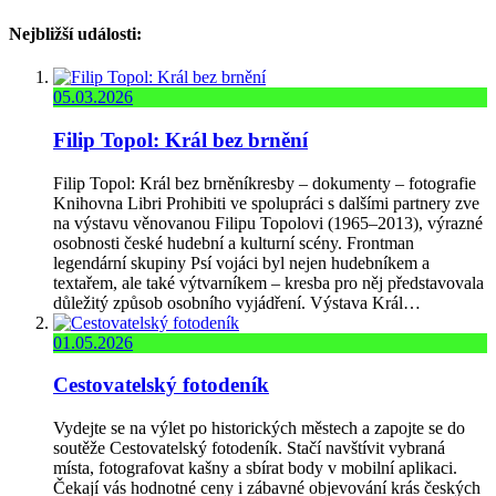
Nejbližší události:
05.03.2026
Filip Topol: Král bez brnění
Filip Topol: Král bez brněníkresby – dokumenty – fotografie
Knihovna Libri Prohibiti ve spolupráci s dalšími partnery zve
na výstavu věnovanou Filipu Topolovi (1965–2013), výrazné
osobnosti české hudební a kulturní scény. Frontman
legendární skupiny Psí vojáci byl nejen hudebníkem a
textařem, ale také výtvarníkem – kresba pro něj představovala
důležitý způsob osobního vyjádření. Výstava Král…
01.05.2026
Cestovatelský fotodeník
Vydejte se na výlet po historických městech a zapojte se do
soutěže Cestovatelský fotodeník. Stačí navštívit vybraná
místa, fotografovat kašny a sbírat body v mobilní aplikaci.
Čekají vás hodnotné ceny i zábavné objevování krás českých