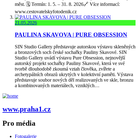
měst. 🗓️ Termín: 1. 5. – 31. 8. 2026🔗 Více informací:
www.cestovatelskyfotodenik.cz
21.05.2026
PAULINA SKAVOVA | PURE OBSESSION
SIN Studio Gallery představuje autorskou výstavu skleněných
a bronzových soch české sochařky Pauliny Skavové. SIN
Studio Gallery uvádí výstavu Pure Obsession, nejnovější
autorský projekt sochařky Pauliny Skavové, která ve své
tvorbě dlouhodobě zkoumá vztah člověka, zvířete a
archetypálních obrazů ukrytých v kolektivní paměti. Výstava
představuje soubor nových děl realizovaných ve skle, bronzu
a kombinovaných materiálech, vzniklých…
www.praha1.cz
Pro média
Fotogalerie