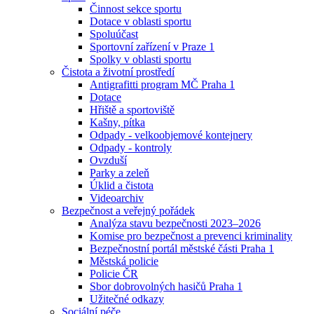
Činnost sekce sportu
Dotace v oblasti sportu
Spoluúčast
Sportovní zařízení v Praze 1
Spolky v oblasti sportu
Čistota a životní prostředí
Antigrafitti program MČ Praha 1
Dotace
Hřiště a sportoviště
Kašny, pítka
Odpady - velkoobjemové kontejnery
Odpady - kontroly
Ovzduší
Parky a zeleň
Úklid a čistota
Videoarchiv
Bezpečnost a veřejný pořádek
Analýza stavu bezpečnosti 2023–2026
Komise pro bezpečnost a prevenci kriminality
Bezpečnostní portál městské části Praha 1
Městská policie
Policie ČR
Sbor dobrovolných hasičů Praha 1
Užitečné odkazy
Sociální péče