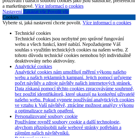
používání i dalších souborů cookies jako jsou statistické, preferenční
a marketingové.
Více informací o cookies
Nastavení
Zakázat vše
Povolit vše
Cookies
Vyberte si, jaká nastavení chcete povolit.
Více informací o cookies
Technické cookies
Technické cookies jsou nezbytné pro správné fungování
webu a všech funkcí, které nabízí. Nepožadujeme Váš
souhlas s využitím technických cookies na našem webu. Z
tohoto důvodu technické cookies nemohou být individuálně
deaktivovány nebo aktivovány.
Analytické cookies
Analytické cookies nám umožňují měření výkonu našeho
webu a našich reklamních kampaní. Jejich pomocí určujeme
počet návštěv a zdroje návštěv našich internetových stránek.
Data získaná pomocí těchto cookies zpracováváme souhrnně,
bez použití identifikátorů, které ukazují na konkrétní uživatelé
našeho webu. Pokud vypnete používání analytických cookies
ve vztahu k Vaší návštěvě, ztrácíme možnost analýzy výkonu
a optimalizace našich opatření.
Personalizované soubory cookie
Používáme rovněž soubory cookie a další technologie,
abychom přizpůsobili naše webové stránky potřebám a
zájmům našich návštěvníků.