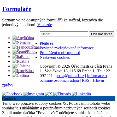
Formuláře
Seznam volně dostupných formulářů ke stažení, řazených dle
jednotlivých odborů.
Více zde
Vyhledávání:
Odeslat dotaz
Ptejte se
Povinně zveřejňované informace
Prohlášení o přístupnosti
Nastavení cookies
Copyright ©
2026 Úřad městské části Praha
1
|
Vodičkova 18, 115 68 Praha 1
|
Tel.: 221
097 111
|
posta@praha1.cz
|
Informace o
ochraně osobních údajů
|
RSS - Hlavní
zprávy
Cookies
Tento web používá soubory cookies 🍪. Používáním tohoto webu
souhlasíte s ukládáním a používáním nezbytných souborů cookies.
Zakliknutím tlačítka "Povolit vše" udělujete souhlas k ukládání a