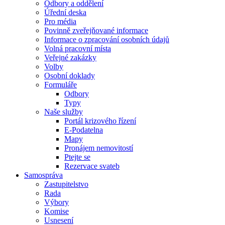
Odbory a oddělení
Úřední deska
Pro média
Povinně zveřejňované informace
Informace o zpracování osobních údajů
Volná pracovní místa
Veřejné zakázky
Volby
Osobní doklady
Formuláře
Odbory
Typy
Naše služby
Portál krizového řízení
E-Podatelna
Mapy
Pronájem nemovitostí
Ptejte se
Rezervace svateb
Samospráva
Zastupitelstvo
Rada
Výbory
Komise
Usnesení