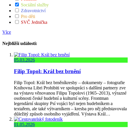
Sociální služby
Zdravotnictví
Pro děti
SVČ Jednička
Více
Nejbližší události:
05.03.2026
Filip Topol: Král bez brnění
Filip Topol: Král bez brněníkresby – dokumenty – fotografie
Knihovna Libri Prohibiti ve spolupráci s dalšími partnery zve
na výstavu věnovanou Filipu Topolovi (1965–2013), výrazné
osobnosti české hudební a kulturní scény. Frontman
legendární skupiny Psí vojáci byl nejen hudebníkem a
textařem, ale také výtvarníkem – kresba pro něj představovala
důležitý způsob osobního vyjádření. Výstava Král…
01.05.2026