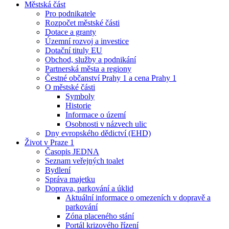
Městská část
Pro podnikatele
Rozpočet městské části
Dotace a granty
Územní rozvoj a investice
Dotační tituly EU
Obchod, služby a podnikání
Partnerská města a regiony
Čestné občanství Prahy 1 a cena Prahy 1
O městské části
Symboly
Historie
Informace o území
Osobnosti v názvech ulic
Dny evropského dědictví (EHD)
Život v Praze 1
Časopis JEDNA
Seznam veřejných toalet
Bydlení
Správa majetku
Doprava, parkování a úklid
Aktuální informace o omezeních v dopravě a
parkování
Zóna placeného stání
Portál krizového řízení