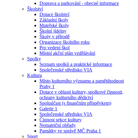
Doprava a parkování - obecné informace
Školství
Dotace školství
Základní školy
Mateřské školy
Školní jídelny
Školy v přírodě
Organizace školního roku
Pro vedení škol
Místní akční plán vzdělávání
Spolky
Seznam spolků a praktické informace
Společenské středisko VIA
Kultura
Místo kulturního významu a pamětihodnost
Prahy 1
Dotace v oblasti kultury, spolkové činnosti,
ochrany kulturního dědictví
Spoluúčast (s finančním příspěvkem)
Galerie 1
Společenské středisko VIA
Činnost sekce kultury
Nematriční obřady
Památky ve správě MČ Praha 1
Sport