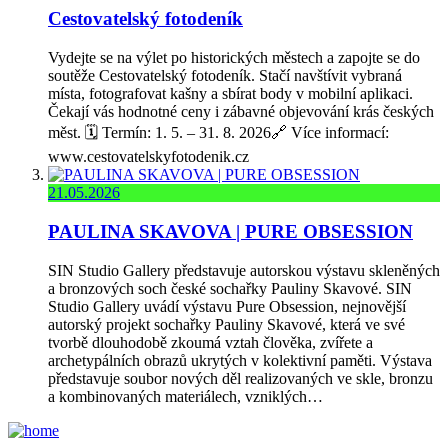
Cestovatelský fotodeník
Vydejte se na výlet po historických městech a zapojte se do
soutěže Cestovatelský fotodeník. Stačí navštívit vybraná
místa, fotografovat kašny a sbírat body v mobilní aplikaci.
Čekají vás hodnotné ceny i zábavné objevování krás českých
měst. 🗓️ Termín: 1. 5. – 31. 8. 2026🔗 Více informací:
www.cestovatelskyfotodenik.cz
21.05.2026
PAULINA SKAVOVA | PURE OBSESSION
SIN Studio Gallery představuje autorskou výstavu skleněných
a bronzových soch české sochařky Pauliny Skavové. SIN
Studio Gallery uvádí výstavu Pure Obsession, nejnovější
autorský projekt sochařky Pauliny Skavové, která ve své
tvorbě dlouhodobě zkoumá vztah člověka, zvířete a
archetypálních obrazů ukrytých v kolektivní paměti. Výstava
představuje soubor nových děl realizovaných ve skle, bronzu
a kombinovaných materiálech, vzniklých…