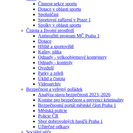
Činnost sekce sportu
Dotace v oblasti sportu
Spoluúčast
Sportovní zařízení v Praze 1
Spolky v oblasti sportu
Čistota a životní prostředí
Antigrafitti program MČ Praha 1
Dotace
Hřiště a sportoviště
Kašny, pítka
Odpady - velkoobjemové kontejnery
Odpady - kontroly
Ovzduší
Parky a zeleň
Úklid a čistota
Videoarchiv
Bezpečnost a veřejný pořádek
Analýza stavu bezpečnosti 2023–2026
Komise pro bezpečnost a prevenci kriminality
Bezpečnostní portál městské části Praha 1
Městská policie
Policie ČR
Sbor dobrovolných hasičů Praha 1
Užitečné odkazy
Sociální péče