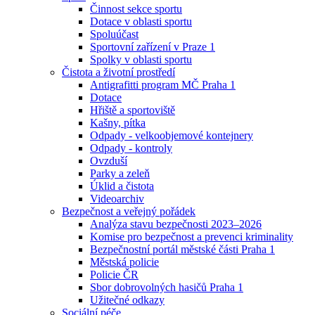
Činnost sekce sportu
Dotace v oblasti sportu
Spoluúčast
Sportovní zařízení v Praze 1
Spolky v oblasti sportu
Čistota a životní prostředí
Antigrafitti program MČ Praha 1
Dotace
Hřiště a sportoviště
Kašny, pítka
Odpady - velkoobjemové kontejnery
Odpady - kontroly
Ovzduší
Parky a zeleň
Úklid a čistota
Videoarchiv
Bezpečnost a veřejný pořádek
Analýza stavu bezpečnosti 2023–2026
Komise pro bezpečnost a prevenci kriminality
Bezpečnostní portál městské části Praha 1
Městská policie
Policie ČR
Sbor dobrovolných hasičů Praha 1
Užitečné odkazy
Sociální péče