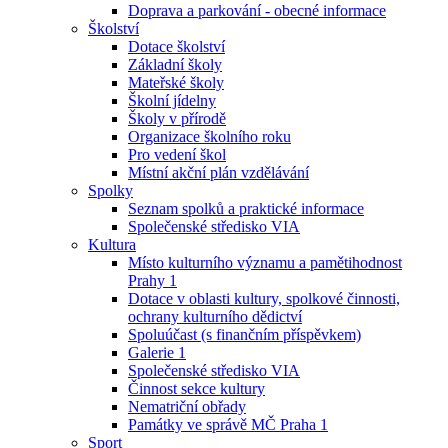
Doprava a parkování - obecné informace
Školství
Dotace školství
Základní školy
Mateřské školy
Školní jídelny
Školy v přírodě
Organizace školního roku
Pro vedení škol
Místní akční plán vzdělávání
Spolky
Seznam spolků a praktické informace
Společenské středisko VIA
Kultura
Místo kulturního významu a pamětihodnost
Prahy 1
Dotace v oblasti kultury, spolkové činnosti,
ochrany kulturního dědictví
Spoluúčast (s finančním příspěvkem)
Galerie 1
Společenské středisko VIA
Činnost sekce kultury
Nematriční obřady
Památky ve správě MČ Praha 1
Sport