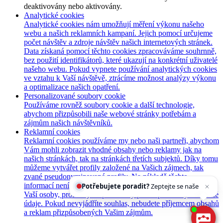
deaktivovány nebo aktivovány.
Analytické cookies
Analytické cookies nám umožňují měření výkonu našeho
webu a našich reklamních kampaní. Jejich pomocí určujeme
počet návštěv a zdroje návštěv našich internetových stránek.
Data získaná pomocí těchto cookies zpracováváme souhrnně,
bez použití identifikátorů, které ukazují na konkrétní uživatelé
našeho webu. Pokud vypnete používání analytických cookies
ve vztahu k Vaší návštěvě, ztrácíme možnost analýzy výkonu
a optimalizace našich opatření.
Personalizované soubory cookie
Používáme rovněž soubory cookie a další technologie,
abychom přizpůsobili naše webové stránky potřebám a
zájmům našich návštěvníků.
Reklamní cookies
Reklamní cookies používáme my nebo naši partneři, abychom
Vám mohli zobrazit vhodné obsahy nebo reklamy jak na
našich stránkách, tak na stránkách třetích subjektů. Díky tomu
můžeme vytvářet profily založené na Vašich zájmech, tak
zvané pseudonymizované profily. Na základě těchto
Potřebujete poradit?
Zeptejte se našeho asistenta
informací není zpravidla možná bezprostřední identifikace
Chet
Vaší osoby, protože jsou používány pouze pseudonymizované
údaje. Pokud nevyjádříte souhlas, nebudete příjemcem obsahů
a reklam přizpůsobených Vašim zájmům.