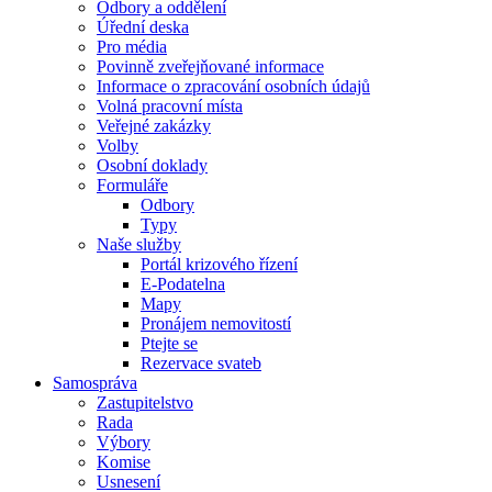
Odbory a oddělení
Úřední deska
Pro média
Povinně zveřejňované informace
Informace o zpracování osobních údajů
Volná pracovní místa
Veřejné zakázky
Volby
Osobní doklady
Formuláře
Odbory
Typy
Naše služby
Portál krizového řízení
E-Podatelna
Mapy
Pronájem nemovitostí
Ptejte se
Rezervace svateb
Samospráva
Zastupitelstvo
Rada
Výbory
Komise
Usnesení