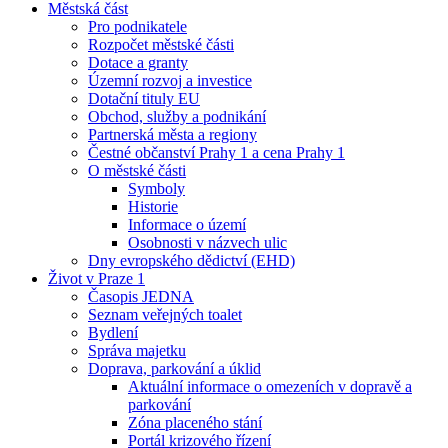
Městská část
Pro podnikatele
Rozpočet městské části
Dotace a granty
Územní rozvoj a investice
Dotační tituly EU
Obchod, služby a podnikání
Partnerská města a regiony
Čestné občanství Prahy 1 a cena Prahy 1
O městské části
Symboly
Historie
Informace o území
Osobnosti v názvech ulic
Dny evropského dědictví (EHD)
Život v Praze 1
Časopis JEDNA
Seznam veřejných toalet
Bydlení
Správa majetku
Doprava, parkování a úklid
Aktuální informace o omezeních v dopravě a
parkování
Zóna placeného stání
Portál krizového řízení