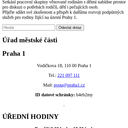
Setkání pracovní skupiny věnované rodinám s dětmi nabídne prostor
pro diskuzi o potřebách rodičů, dětí i pečujících osob.
Přijďte sdílet své zkušenosti a přispět k dalšímu rozvoji podpůrných
služeb pro rodiny žijící na území Prahy 1.
Vyhledávání:
Odeslat dotaz
Úřad městské části
Praha 1
Vodičkova 18, 110 00 Praha 1
Tel.:
221 097 111
Mail:
posta@praha1.cz
ID datové schránky:
b4eb2my
.
ÚŘEDNÍ HODINY