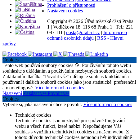
Prohlášení o přístupnosti
Nastavení cookies
Copyright ©
2026 Úřad městské části Praha
1
|
Vodičkova 18, 115 68 Praha 1
|
Tel.: 221
097 111
|
posta@praha1.cz
|
Informace o
ochraně osobních údajů
|
RSS - Hlavní
zprávy
Cookies
Tento web používá soubory cookies 🍪. Používáním tohoto webu
souhlasíte s ukládáním a používáním nezbytných souborů cookies.
Zakliknutím tlačítka "Povolit vše" udělujete souhlas k ukládání a
používání i dalších souborů cookies jako jsou statistické, preferenční
a marketingové.
Více informací o cookies
Nastavení
Zakázat vše
Povolit vše
Cookies
Vyberte si, jaká nastavení chcete povolit.
Více informací o cookies
Technické cookies
Technické cookies jsou nezbytné pro správné fungování
webu a všech funkcí, které nabízí. Nepožadujeme Váš
souhlas s využitím technických cookies na našem webu. Z
tohoto důvodu technické cookies nemohou být individuálně