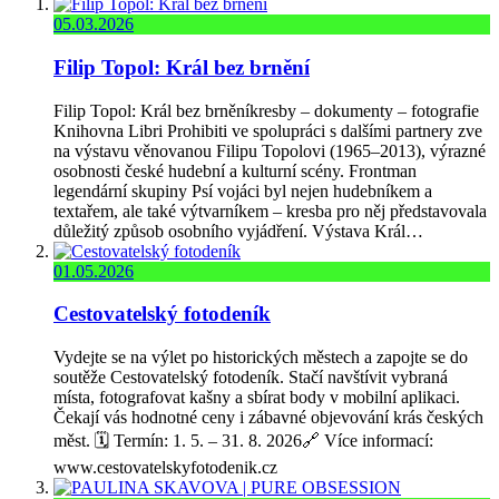
05.03.2026
Filip Topol: Král bez brnění
Filip Topol: Král bez brněníkresby – dokumenty – fotografie
Knihovna Libri Prohibiti ve spolupráci s dalšími partnery zve
na výstavu věnovanou Filipu Topolovi (1965–2013), výrazné
osobnosti české hudební a kulturní scény. Frontman
legendární skupiny Psí vojáci byl nejen hudebníkem a
textařem, ale také výtvarníkem – kresba pro něj představovala
důležitý způsob osobního vyjádření. Výstava Král…
01.05.2026
Cestovatelský fotodeník
Vydejte se na výlet po historických městech a zapojte se do
soutěže Cestovatelský fotodeník. Stačí navštívit vybraná
místa, fotografovat kašny a sbírat body v mobilní aplikaci.
Čekají vás hodnotné ceny i zábavné objevování krás českých
měst. 🗓️ Termín: 1. 5. – 31. 8. 2026🔗 Více informací:
www.cestovatelskyfotodenik.cz