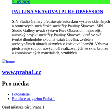
21.05.2026
PAULINA SKAVOVA | PURE OBSESSION
SIN Studio Gallery představuje autorskou výstavu skleněných
a bronzových soch české sochařky Pauliny Skavové. SIN
Studio Gallery uvádí výstavu Pure Obsession, nejnovější
autorský projekt sochařky Pauliny Skavové, která ve své
tvorbě dlouhodobě zkoumá vztah člověka, zvířete a
archetypálních obrazů ukrytých v kolektivní paměti. Výstava
představuje soubor nových děl realizovaných ve skle, bronzu
a kombinovaných materiálech, vzniklých…
www.praha1.cz
Pro média
Fotogalerie
Redakce magazínu Praha 1
Úřad městské části Praha 1