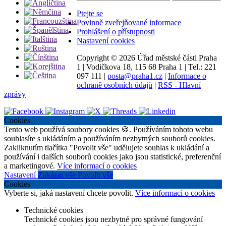
Ptejte se
Povinně zveřejňované informace
Prohlášení o přístupnosti
Nastavení cookies
Copyright ©
2026 Úřad městské části Praha
1
|
Vodičkova 18, 115 68 Praha 1
|
Tel.: 221
097 111
|
posta@praha1.cz
|
Informace o
ochraně osobních údajů
|
RSS - Hlavní
zprávy
Cookies
Tento web používá soubory cookies 🍪. Používáním tohoto webu
souhlasíte s ukládáním a používáním nezbytných souborů cookies.
Zakliknutím tlačítka "Povolit vše" udělujete souhlas k ukládání a
používání i dalších souborů cookies jako jsou statistické, preferenční
a marketingové.
Více informací o cookies
Nastavení
Zakázat vše
Povolit vše
Cookies
Vyberte si, jaká nastavení chcete povolit.
Více informací o cookies
Technické cookies
Technické cookies jsou nezbytné pro správné fungování