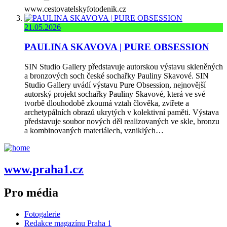
www.cestovatelskyfotodenik.cz
21.05.2026
PAULINA SKAVOVA | PURE OBSESSION
SIN Studio Gallery představuje autorskou výstavu skleněných
a bronzových soch české sochařky Pauliny Skavové. SIN
Studio Gallery uvádí výstavu Pure Obsession, nejnovější
autorský projekt sochařky Pauliny Skavové, která ve své
tvorbě dlouhodobě zkoumá vztah člověka, zvířete a
archetypálních obrazů ukrytých v kolektivní paměti. Výstava
představuje soubor nových děl realizovaných ve skle, bronzu
a kombinovaných materiálech, vzniklých…
www.praha1.cz
Pro média
Fotogalerie
Redakce magazínu Praha 1