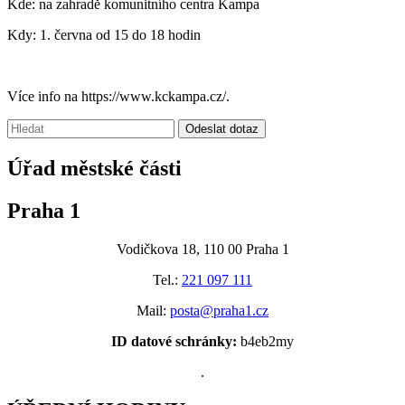
Kde: na zahradě komunitního centra Kampa
Kdy: 1. června od 15 do 18 hodin
Více info na https://www.kckampa.cz/.
Vyhledávání:
Odeslat dotaz
Úřad městské části
Praha 1
Vodičkova 18, 110 00 Praha 1
Tel.:
221 097 111
Mail:
posta@praha1.cz
ID datové schránky:
b4eb2my
.