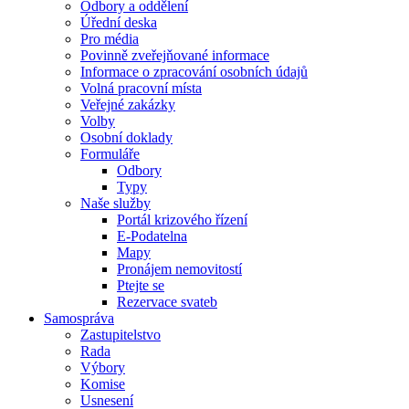
Odbory a oddělení
Úřední deska
Pro média
Povinně zveřejňované informace
Informace o zpracování osobních údajů
Volná pracovní místa
Veřejné zakázky
Volby
Osobní doklady
Formuláře
Odbory
Typy
Naše služby
Portál krizového řízení
E-Podatelna
Mapy
Pronájem nemovitostí
Ptejte se
Rezervace svateb
Samospráva
Zastupitelstvo
Rada
Výbory
Komise
Usnesení