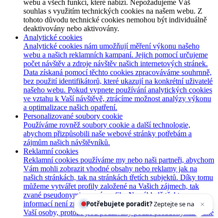
webu a všech funkcí, které nabízí. Nepožadujeme Váš
souhlas s využitím technických cookies na našem webu. Z
tohoto důvodu technické cookies nemohou být individuálně
deaktivovány nebo aktivovány.
Analytické cookies
Analytické cookies nám umožňují měření výkonu našeho
webu a našich reklamních kampaní. Jejich pomocí určujeme
počet návštěv a zdroje návštěv našich internetových stránek.
Data získaná pomocí těchto cookies zpracováváme souhrnně,
bez použití identifikátorů, které ukazují na konkrétní uživatelé
našeho webu. Pokud vypnete používání analytických cookies
ve vztahu k Vaší návštěvě, ztrácíme možnost analýzy výkonu
a optimalizace našich opatření.
Personalizované soubory cookie
Používáme rovněž soubory cookie a další technologie,
abychom přizpůsobili naše webové stránky potřebám a
zájmům našich návštěvníků.
Reklamní cookies
Reklamní cookies používáme my nebo naši partneři, abychom
Vám mohli zobrazit vhodné obsahy nebo reklamy jak na
našich stránkách, tak na stránkách třetích subjektů. Díky tomu
můžeme vytvářet profily založené na Vašich zájmech, tak
zvané pseudonymizované profily. Na základě těchto
Potřebujete poradit?
Zeptejte se našeho asistenta
informací není zpravidla možná bezprostřední identifikace
Che
Vaší osoby, protože jsou používány pouze pseudonymizované