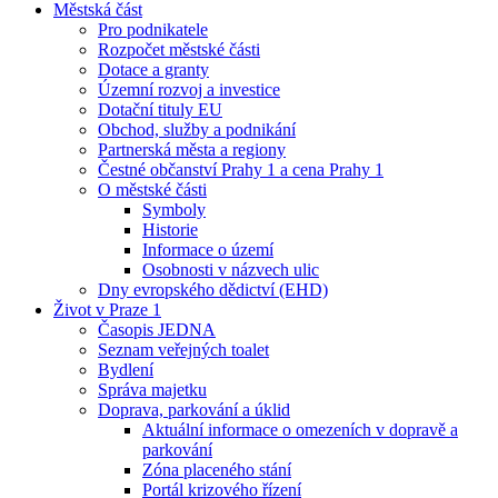
Městská část
Pro podnikatele
Rozpočet městské části
Dotace a granty
Územní rozvoj a investice
Dotační tituly EU
Obchod, služby a podnikání
Partnerská města a regiony
Čestné občanství Prahy 1 a cena Prahy 1
O městské části
Symboly
Historie
Informace o území
Osobnosti v názvech ulic
Dny evropského dědictví (EHD)
Život v Praze 1
Časopis JEDNA
Seznam veřejných toalet
Bydlení
Správa majetku
Doprava, parkování a úklid
Aktuální informace o omezeních v dopravě a
parkování
Zóna placeného stání
Portál krizového řízení