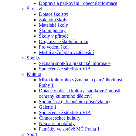
Doprava a parkování - obecné informace
Školství
Dotace školství
Základní školy
Mateřské školy
Školní jídelny
Školy v přírodě
Organizace školního roku
Pro vedení škol
Místní akční plán vzdělávání
Spolky
Seznam spolků a praktické informace
Společenské středisko VIA
Kultura
Místo kulturního významu a pamětihodnost
Prahy 1
Dotace v oblasti kultury, spolkové činnosti,
ochrany kulturního dědictví
Spoluúčast (s finančním příspěvkem)
Galerie 1
Společenské středisko VIA
Činnost sekce kultury
Nematriční obřady
Památky ve správě MČ Praha 1
Sport