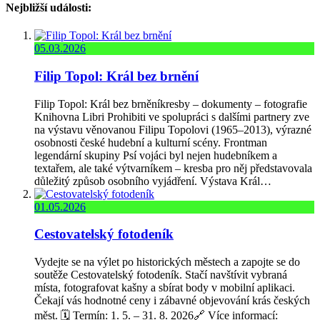
Nejbližší události:
05.03.2026
Filip Topol: Král bez brnění
Filip Topol: Král bez brněníkresby – dokumenty – fotografie
Knihovna Libri Prohibiti ve spolupráci s dalšími partnery zve
na výstavu věnovanou Filipu Topolovi (1965–2013), výrazné
osobnosti české hudební a kulturní scény. Frontman
legendární skupiny Psí vojáci byl nejen hudebníkem a
textařem, ale také výtvarníkem – kresba pro něj představovala
důležitý způsob osobního vyjádření. Výstava Král…
01.05.2026
Cestovatelský fotodeník
Vydejte se na výlet po historických městech a zapojte se do
soutěže Cestovatelský fotodeník. Stačí navštívit vybraná
místa, fotografovat kašny a sbírat body v mobilní aplikaci.
Čekají vás hodnotné ceny i zábavné objevování krás českých
měst. 🗓️ Termín: 1. 5. – 31. 8. 2026🔗 Více informací: