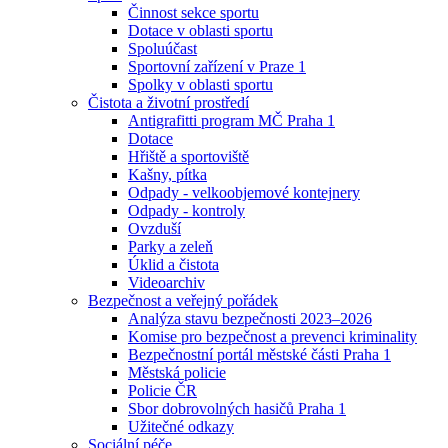
Činnost sekce sportu
Dotace v oblasti sportu
Spoluúčast
Sportovní zařízení v Praze 1
Spolky v oblasti sportu
Čistota a životní prostředí
Antigrafitti program MČ Praha 1
Dotace
Hřiště a sportoviště
Kašny, pítka
Odpady - velkoobjemové kontejnery
Odpady - kontroly
Ovzduší
Parky a zeleň
Úklid a čistota
Videoarchiv
Bezpečnost a veřejný pořádek
Analýza stavu bezpečnosti 2023–2026
Komise pro bezpečnost a prevenci kriminality
Bezpečnostní portál městské části Praha 1
Městská policie
Policie ČR
Sbor dobrovolných hasičů Praha 1
Užitečné odkazy
Sociální péče