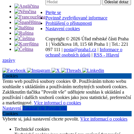
Vyhledávání:
Odeslat dotaz
Ptejte se
Povinně zveřejňované informace
Prohlášení o přístupnosti
Nastavení cookies
Copyright ©
2026 Úřad městské části Praha
1
|
Vodičkova 18, 115 68 Praha 1
|
Tel.: 221
097 111
|
posta@praha1.cz
|
Informace o
ochraně osobních údajů
|
RSS - Hlavní
zprávy
Cookies
Tento web používá soubory cookies 🍪. Používáním tohoto webu
souhlasíte s ukládáním a používáním nezbytných souborů cookies.
Zakliknutím tlačítka "Povolit vše" udělujete souhlas k ukládání a
používání i dalších souborů cookies jako jsou statistické, preferenční
a marketingové.
Více informací o cookies
Nastavení
Zakázat vše
Povolit vše
Cookies
Vyberte si, jaká nastavení chcete povolit.
Více informací o cookies
Technické cookies