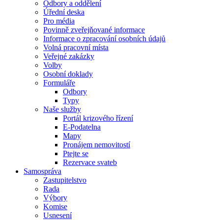
Odbory a oddělení
Úřední deska
Pro média
Povinně zveřejňované informace
Informace o zpracování osobních údajů
Volná pracovní místa
Veřejné zakázky
Volby
Osobní doklady
Formuláře
Odbory
Typy
Naše služby
Portál krizového řízení
E-Podatelna
Mapy
Pronájem nemovitostí
Ptejte se
Rezervace svateb
Samospráva
Zastupitelstvo
Rada
Výbory
Komise
Usnesení