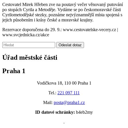
Cestovatel Mirek Hřeben zve na poutavý večer věnovaný putování
po stopách Cyrila a Metoděje. Vydáme se po českomoravské části
Cyrilometodějské stezky, poznáme nejvýznamnější místa spojená s
jejich působením i krásy české a moravské krajiny.
Rezervace doporučena do 29. 9.:
www.cestovatelske-vecery.cz
|
www.svcjednicka.cz/akce
Vyhledávání:
Odeslat dotaz
Úřad městské části
Praha 1
Vodičkova 18, 110 00 Praha 1
Tel.:
221 097 111
Mail:
posta@praha1.cz
ID datové schránky:
b4eb2my
.