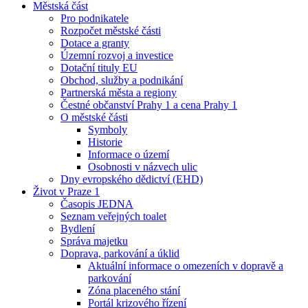
Městská část
Pro podnikatele
Rozpočet městské části
Dotace a granty
Územní rozvoj a investice
Dotační tituly EU
Obchod, služby a podnikání
Partnerská města a regiony
Čestné občanství Prahy 1 a cena Prahy 1
O městské části
Symboly
Historie
Informace o území
Osobnosti v názvech ulic
Dny evropského dědictví (EHD)
Život v Praze 1
Časopis JEDNA
Seznam veřejných toalet
Bydlení
Správa majetku
Doprava, parkování a úklid
Aktuální informace o omezeních v dopravě a
parkování
Zóna placeného stání
Portál krizového řízení