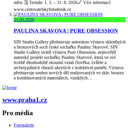
měst. 🗓️ Termín: 1. 5. – 31. 8. 2026🔗 Více informací:
www.cestovatelskyfotodenik.cz
21.05.2026
PAULINA SKAVOVA | PURE OBSESSION
SIN Studio Gallery představuje autorskou výstavu skleněných
a bronzových soch české sochařky Pauliny Skavové. SIN
Studio Gallery uvádí výstavu Pure Obsession, nejnovější
autorský projekt sochařky Pauliny Skavové, která ve své
tvorbě dlouhodobě zkoumá vztah člověka, zvířete a
archetypálních obrazů ukrytých v kolektivní paměti. Výstava
představuje soubor nových děl realizovaných ve skle, bronzu
a kombinovaných materiálech, vzniklých…
www.praha1.cz
Pro média
Fotogalerie