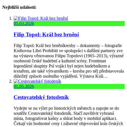
Nejbližší události:
05.03.2026
Filip Topol: Král bez brnění
Filip Topol: Král bez brněníkresby – dokumenty – fotografie
Knihovna Libri Prohibiti ve spolupráci s dalšími partnery zve
na výstavu věnovanou Filipu Topolovi (1965–2013), výrazné
osobnosti české hudební a kulturní scény. Frontman
legendární skupiny Psí vojáci byl nejen hudebníkem a
textařem, ale také výtvarníkem – kresba pro něj představovala
důležitý způsob osobního vyjádření. Výstava Král…
01.05.2026
Cestovatelský fotodeník
Vydejte se na výlet po historických městech a zapojte se do
soutěže Cestovatelský fotodeník. Stačí navštívit vybraná
místa, fotografovat kašny a sbírat body v mobilní aplikaci.
Čekají vás hodnotné ceny i zábavné objevování krás českých