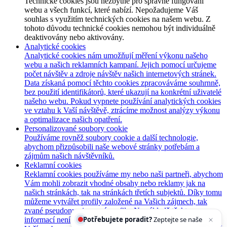
Technické cookies jsou nezbytné pro správné fungování
webu a všech funkcí, které nabízí. Nepožadujeme Váš
souhlas s využitím technických cookies na našem webu. Z
tohoto důvodu technické cookies nemohou být individuálně
deaktivovány nebo aktivovány.
Analytické cookies
Analytické cookies nám umožňují měření výkonu našeho
webu a našich reklamních kampaní. Jejich pomocí určujeme
počet návštěv a zdroje návštěv našich internetových stránek.
Data získaná pomocí těchto cookies zpracováváme souhrnně,
bez použití identifikátorů, které ukazují na konkrétní uživatelé
našeho webu. Pokud vypnete používání analytických cookies
ve vztahu k Vaší návštěvě, ztrácíme možnost analýzy výkonu
a optimalizace našich opatření.
Personalizované soubory cookie
Používáme rovněž soubory cookie a další technologie,
abychom přizpůsobili naše webové stránky potřebám a
zájmům našich návštěvníků.
Reklamní cookies
Reklamní cookies používáme my nebo naši partneři, abychom
Vám mohli zobrazit vhodné obsahy nebo reklamy jak na
našich stránkách, tak na stránkách třetích subjektů. Díky tomu
můžeme vytvářet profily založené na Vašich zájmech, tak
zvané pseudonymizované profily. Na základě těchto
Potřebujete poradit?
Zeptejte se našeho asistenta
Ch
informací není zpravidla možná bezprostřední identifikace