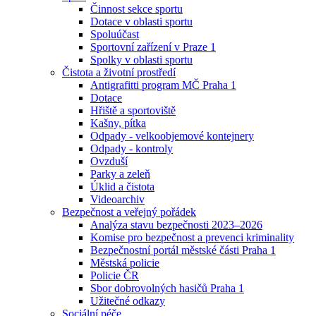
Činnost sekce sportu
Dotace v oblasti sportu
Spoluúčast
Sportovní zařízení v Praze 1
Spolky v oblasti sportu
Čistota a životní prostředí
Antigrafitti program MČ Praha 1
Dotace
Hřiště a sportoviště
Kašny, pítka
Odpady - velkoobjemové kontejnery
Odpady - kontroly
Ovzduší
Parky a zeleň
Úklid a čistota
Videoarchiv
Bezpečnost a veřejný pořádek
Analýza stavu bezpečnosti 2023–2026
Komise pro bezpečnost a prevenci kriminality
Bezpečnostní portál městské části Praha 1
Městská policie
Policie ČR
Sbor dobrovolných hasičů Praha 1
Užitečné odkazy
Sociální péče