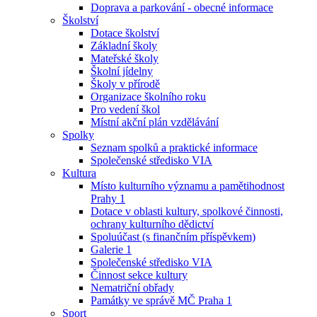
Doprava a parkování - obecné informace
Školství
Dotace školství
Základní školy
Mateřské školy
Školní jídelny
Školy v přírodě
Organizace školního roku
Pro vedení škol
Místní akční plán vzdělávání
Spolky
Seznam spolků a praktické informace
Společenské středisko VIA
Kultura
Místo kulturního významu a pamětihodnost
Prahy 1
Dotace v oblasti kultury, spolkové činnosti,
ochrany kulturního dědictví
Spoluúčast (s finančním příspěvkem)
Galerie 1
Společenské středisko VIA
Činnost sekce kultury
Nematriční obřady
Památky ve správě MČ Praha 1
Sport