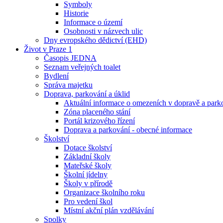
Symboly
Historie
Informace o území
Osobnosti v názvech ulic
Dny evropského dědictví (EHD)
Život v Praze 1
Časopis JEDNA
Seznam veřejných toalet
Bydlení
Správa majetku
Doprava, parkování a úklid
Aktuální informace o omezeních v dopravě a park
Zóna placeného stání
Portál krizového řízení
Doprava a parkování - obecné informace
Školství
Dotace školství
Základní školy
Mateřské školy
Školní jídelny
Školy v přírodě
Organizace školního roku
Pro vedení škol
Místní akční plán vzdělávání
Spolky