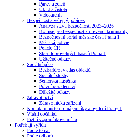
Parky a zeleň
Úklid a čistota
Videoarchiv
Bezpečnost a veřejný pořádek
Analýza stavu bezpečnosti 2023–2026
Komise pro bezpečnost a prevenci kriminality
Bezpečnostní portál městské části Praha 1
Městská policie
Policie ČR
Sbor dobrovolných hasičů Praha 1
Užitečné odkazy
Sociální péče
Bezbariérový atlas objektů
Sociální služby
Seniorská nástěnka
Právní poradenství
Důležité odkazy
Zdravotnictví
Zdravotnická zařízení
Kontaktní místo pro nájemníky a bydlení Prahy 1
Vítání občánků
Pietní vzpomínkové místo
Potřebuji vyřídit
Podle témat
Podle odborů