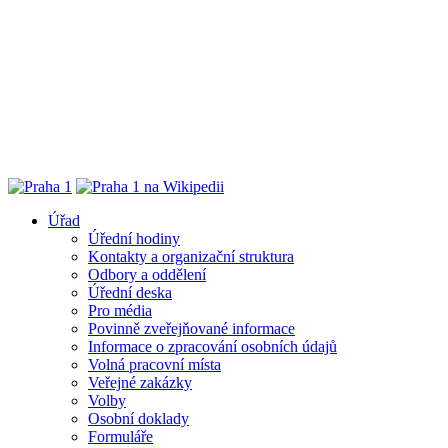
Úřad
Úřední hodiny
Kontakty a organizační struktura
Odbory a oddělení
Úřední deska
Pro média
Povinně zveřejňované informace
Informace o zpracování osobních údajů
Volná pracovní místa
Veřejné zakázky
Volby
Osobní doklady
Formuláře