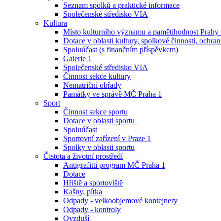
Seznam spolků a praktické informace
Společenské středisko VIA
Kultura
Místo kulturního významu a pamětihodnost Prahy
Dotace v oblasti kultury, spolkové činnosti, ochran
Spoluúčast (s finančním příspěvkem)
Galerie 1
Společenské středisko VIA
Činnost sekce kultury
Nematriční obřady
Památky ve správě MČ Praha 1
Sport
Činnost sekce sportu
Dotace v oblasti sportu
Spoluúčast
Sportovní zařízení v Praze 1
Spolky v oblasti sportu
Čistota a životní prostředí
Antigrafitti program MČ Praha 1
Dotace
Hřiště a sportoviště
Kašny, pítka
Odpady - velkoobjemové kontejnery
Odpady - kontroly
Ovzduší