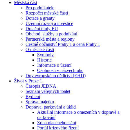
Městská část
Pro podnikatele
Rozpočet městské části
Dotace a granty
Územní rozvoj a investice
Dotační tituly EU
Obchod, služby a podnikání
Partnerská města a regiony
Čestné občanství Prahy 1 a cena Prahy 1
O městské části
Symboly
Historie
Informace o území
Osobnosti v názvech ulic
Dny evropského dědictví (EHD)
Život v Praze 1
Časopis JEDNA
Seznam veřejných toalet
Bydlení
Správa majetku
Doprava, parkování a úklid
Aktuální informace o omezeních v dopravě a
parkování
Zóna placeného stání
Portál krizového řízení