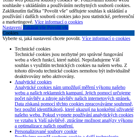
souhlasíte s ukládáním a používáním nezbytných souborů cookies.
Zakliknutím tlačítka "Povolit vše" udělujete souhlas k ukládání a
používání i dalších souborů cookies jako jsou statistické, preferenční
a marketingové.
Více informací o cookies
Nastavení
Zakázat vše
Povolit vše
Cookies
Vyberte si, jaká nastavení chcete povolit.
Více informací o cookies
Technické cookies
Technické cookies jsou nezbytné pro správné fungování
webu a všech funkcí, které nabízí. Nepožadujeme Váš
souhlas s využitím technických cookies na našem webu. Z
tohoto důvodu technické cookies nemohou být individuálně
deaktivovány nebo aktivovány.
Analytické cookies
Analytické cookies nám umožňují měření výkonu našeho
webu a našich reklamních kampaní. Jejich pomocí určujeme
počet návštěv a zdroje návštěv našich internetových stránek.
Data získaná pomocí těchto cookies zpracováváme souhrnně,
bez použití identifikátorů, které ukazují na konkrétní uživatelé
našeho webu. Pokud vypnete používání analytických cookies
ve vztahu k Vaší návštěvě, ztrácíme možnost analýzy výkonu
a optimalizace našich opatření.
Personalizované soubory cookie
Používáme rovněž soubory cookie a další technologie,