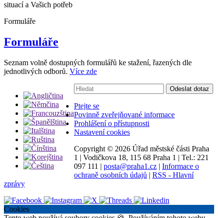
situací a Vašich potřeb
Formuláře
Formuláře
Seznam volně dostupných formulářů ke stažení, řazených dle
jednotlivých odborů.
Více zde
Vyhledávání:
Odeslat dotaz
Ptejte se
Povinně zveřejňované informace
Prohlášení o přístupnosti
Nastavení cookies
Copyright ©
2026 Úřad městské části Praha
1
|
Vodičkova 18, 115 68 Praha 1
|
Tel.: 221
097 111
|
posta@praha1.cz
|
Informace o
ochraně osobních údajů
|
RSS - Hlavní
zprávy
Cookies
Tento web používá soubory cookies 🍪. Používáním tohoto webu