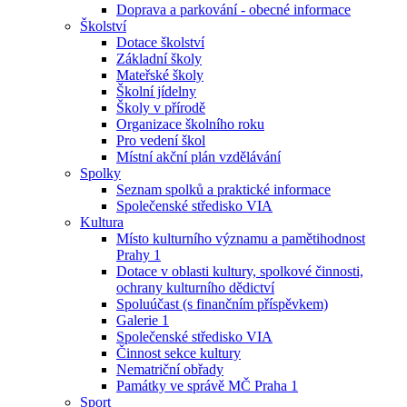
Doprava a parkování - obecné informace
Školství
Dotace školství
Základní školy
Mateřské školy
Školní jídelny
Školy v přírodě
Organizace školního roku
Pro vedení škol
Místní akční plán vzdělávání
Spolky
Seznam spolků a praktické informace
Společenské středisko VIA
Kultura
Místo kulturního významu a pamětihodnost
Prahy 1
Dotace v oblasti kultury, spolkové činnosti,
ochrany kulturního dědictví
Spoluúčast (s finančním příspěvkem)
Galerie 1
Společenské středisko VIA
Činnost sekce kultury
Nematriční obřady
Památky ve správě MČ Praha 1
Sport