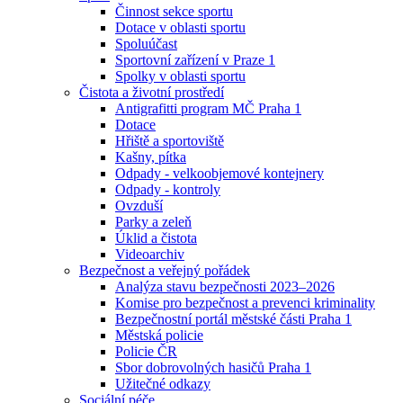
Činnost sekce sportu
Dotace v oblasti sportu
Spoluúčast
Sportovní zařízení v Praze 1
Spolky v oblasti sportu
Čistota a životní prostředí
Antigrafitti program MČ Praha 1
Dotace
Hřiště a sportoviště
Kašny, pítka
Odpady - velkoobjemové kontejnery
Odpady - kontroly
Ovzduší
Parky a zeleň
Úklid a čistota
Videoarchiv
Bezpečnost a veřejný pořádek
Analýza stavu bezpečnosti 2023–2026
Komise pro bezpečnost a prevenci kriminality
Bezpečnostní portál městské části Praha 1
Městská policie
Policie ČR
Sbor dobrovolných hasičů Praha 1
Užitečné odkazy
Sociální péče