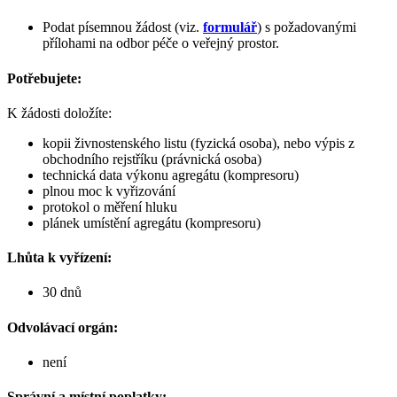
Podat písemnou žádost (viz.
formulář
) s požadovanými
přílohami na odbor péče o veřejný prostor.
Potřebujete:
K žádosti doložíte:
kopii živnostenského listu (fyzická osoba), nebo výpis z
obchodního rejstříku (právnická osoba)
technická data výkonu agregátu (kompresoru)
plnou moc k vyřizování
protokol o měření hluku
plánek umístění agregátu (kompresoru)
Lhůta k vyřízení:
30 dnů
Odvolávací orgán:
není
Správní a místní poplatky: