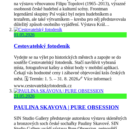
na výstavu věnovanou Filipu Topolovi (1965–2013), výrazné
osobnosti české hudební a kulturní scény. Frontman
legendární skupiny Psí vojáci byl nejen hudebníkem a
textařem, ale také výtvarníkem – kresba pro něj představovala
důležitý způsob osobního vyjádření. Výstava Král…
01.05.2026
Cestovatelský fotodeník
Vydejte se na výlet po historických městech a zapojte se do
soutěže Cestovatelský fotodeník. Stačí navštívit vybraná
místa, fotografovat kašny a sbírat body v mobilní aplikaci.
Čekají vás hodnotné ceny i zábavné objevování krás českých
měst. 🗓️ Termín: 1. 5. – 31. 8. 2026🔗 Více informací:
www.cestovatelskyfotodenik.cz
21.05.2026
PAULINA SKAVOVA | PURE OBSESSION
SIN Studio Gallery představuje autorskou výstavu skleněných
a bronzových soch české sochařky Pauliny Skavové. SIN
Studio Gallery uvádí výstavu Pure Obsession, nejnovější