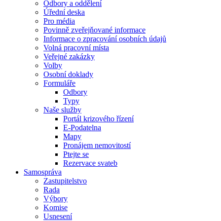
Odbory a oddělení
Úřední deska
Pro média
Povinně zveřejňované informace
Informace o zpracování osobních údajů
Volná pracovní místa
Veřejné zakázky
Volby
Osobní doklady
Formuláře
Odbory
Typy
Naše služby
Portál krizového řízení
E-Podatelna
Mapy
Pronájem nemovitostí
Ptejte se
Rezervace svateb
Samospráva
Zastupitelstvo
Rada
Výbory
Komise
Usnesení