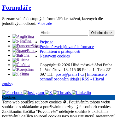
Formuláře
Seznam volně dostupných formulářů ke stažení, řazených dle
jednotlivých odborů.
Více zde
Vyhledávání:
Odeslat dotaz
Ptejte se
Povinně zveřejňované informace
Prohlášení o přístupnosti
Nastavení cookies
Copyright ©
2026 Úřad městské části Praha
1
|
Vodičkova 18, 115 68 Praha 1
|
Tel.: 221
097 111
|
posta@praha1.cz
|
Informace o
ochraně osobních údajů
|
RSS - Hlavní
zprávy
Cookies
Tento web používá soubory cookies 🍪. Používáním tohoto webu
souhlasíte s ukládáním a používáním nezbytných souborů cookies.
Zakliknutím tlačítka "Povolit vše" udělujete souhlas k ukládání a
používání i dalších souborů cookies jako jsou statistické, preferenční