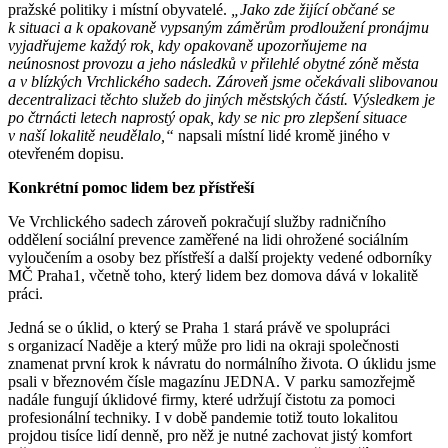
pražské politiky i místní obyvatelé.
„Jako zde žijící občané se
k situaci a k opakovaně vypsaným záměrům prodloužení pronájmu
vyjadřujeme každý rok, kdy opakovaně upozorňujeme na
neúnosnost provozu a jeho následků v přilehlé obytné zóně města
a v blízkých Vrchlického sadech. Zároveň jsme očekávali slibovanou
decentralizaci těchto služeb do jiných městských částí. Výsledkem je
po čtrnácti letech naprostý opak, kdy se nic pro zlepšení situace
v naší lokalitě neudělalo,“
napsali místní lidé kromě jiného v
otevřeném dopisu.
Konkrétní pomoc lidem bez přístřeší
Ve Vrchlického sadech zároveň pokračují služby radničního
oddělení sociální prevence zaměřené na lidi ohrožené sociálním
vyloučením a osoby bez přístřeší a další projekty vedené odborníky
MČ Praha1, včetně toho, který lidem bez domova dává v lokalitě
práci.
Jedná se o úklid, o který se Praha 1 stará právě ve spolupráci
s organizací Naděje a který může pro lidi na okraji společnosti
znamenat první krok k návratu do normálního života. O úklidu jsme
psali v březnovém čísle magazínu JEDNA. V parku samozřejmě
nadále fungují úklidové firmy, které udržují čistotu za pomoci
profesionální techniky. I v době pandemie totiž touto lokalitou
projdou tisíce lidí denně, pro něž je nutné zachovat jistý komfort