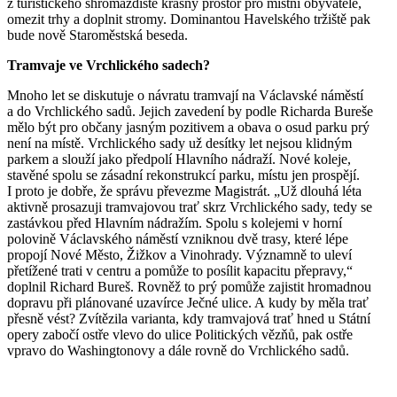
z turistického shromaždiště krásný prostor pro místní obyvatele,
omezit trhy a doplnit stromy. Dominantou Havelského tržiště pak
bude nově Staroměstská beseda.
Tramvaje ve Vrchlického sadech?
Mnoho let se diskutuje o návratu tramvají na Václavské náměstí
a do Vrchlického sadů. Jejich zavedení by podle Richarda Bureše
mělo být pro občany jasným pozitivem a obava o osud parku prý
není na místě. Vrchlického sady už desítky let nejsou klidným
parkem a slouží jako předpolí Hlavního nádraží. Nové koleje,
stavěné spolu se zásadní rekonstrukcí parku, místu jen prospějí.
I proto je dobře, že správu převezme Magistrát. „Už dlouhá léta
aktivně prosazuji tramvajovou trať skrz Vrchlického sady, tedy se
zastávkou před Hlavním nádražím. Spolu s kolejemi v horní
polovině Václavského náměstí vzniknou dvě trasy, které lépe
propojí Nové Město, Žižkov a Vinohrady. Významně to uleví
přetížené trati v centru a pomůže to posílit kapacitu přepravy,“
doplnil Richard Bureš. Rovněž to prý pomůže zajistit hromadnou
dopravu při plánované uzavírce Ječné ulice. A kudy by měla trať
přesně vést? Zvítězila varianta, kdy tramvajová trať hned u Státní
opery zabočí ostře vlevo do ulice Politických vězňů, pak ostře
vpravo do Washingtonovy a dále rovně do Vrchlického sadů.