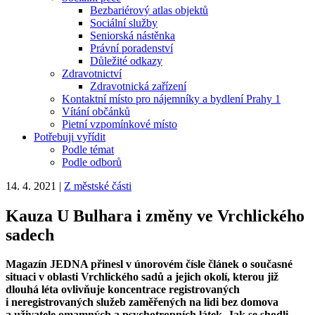
Bezbariérový atlas objektů
Sociální služby
Seniorská nástěnka
Právní poradenství
Důležité odkazy
Zdravotnictví
Zdravotnická zařízení
Kontaktní místo pro nájemníky a bydlení Prahy 1
Vítání občánků
Pietní vzpomínkové místo
Potřebuji vyřídit
Podle témat
Podle odborů
14. 4. 2021
|
Z městské části
Kauza U Bulhara i změny ve Vrchlického
sadech
Magazín JEDNA přinesl v únorovém čísle článek o současné
situaci v oblasti Vrchlického sadů a jejich okolí, kterou již
dlouhá léta ovlivňuje koncentrace registrovaných
i neregistrovaných služeb zaměřených na lidi bez domova
a uživatele omamných a psychotropních látek. Jak se shodli