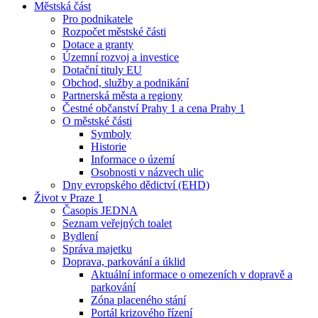
Městská část
Pro podnikatele
Rozpočet městské části
Dotace a granty
Územní rozvoj a investice
Dotační tituly EU
Obchod, služby a podnikání
Partnerská města a regiony
Čestné občanství Prahy 1 a cena Prahy 1
O městské části
Symboly
Historie
Informace o území
Osobnosti v názvech ulic
Dny evropského dědictví (EHD)
Život v Praze 1
Časopis JEDNA
Seznam veřejných toalet
Bydlení
Správa majetku
Doprava, parkování a úklid
Aktuální informace o omezeních v dopravě a
parkování
Zóna placeného stání
Portál krizového řízení