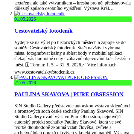
textařem, ale také výtvarníkem – kresba pro něj představovala
důležitý způsob osobního vyjádření. Výstava Král…
01.05.2026
Cestovatelský fotodeník
Vydejte se na výlet po historických městech a zapojte se do
soutěže Cestovatelský fotodeník. Stačí navštívit vybraná
místa, fotografovat kašny a sbírat body v mobilní aplikaci.
Čekají vás hodnotné ceny i zábavné objevování krás českých
měst. 🗓️ Termín: 1. 5. – 31. 8. 2026🔗 Více informací:
www.cestovatelskyfotodenik.cz
21.05.2026
PAULINA SKAVOVA | PURE OBSESSION
SIN Studio Gallery představuje autorskou výstavu skleněných
a bronzových soch české sochařky Pauliny Skavové. SIN
Studio Gallery uvádí výstavu Pure Obsession, nejnovější
autorský projekt sochařky Pauliny Skavové, která ve své
tvorbě dlouhodobě zkoumá vztah člověka, zvířete a
archetypálních obrazů ukrytých v kolektivní paměti. Výstava