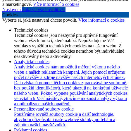
a marketingové.
Více informací o cookies
Nastavení
Zakázat vše
Povolit vše
Cookies
Vyberte si, jaká nastavení chcete povolit.
Více informací o cookies
Technické cookies
Technické cookies jsou nezbytné pro správné fungování
webu a všech funkcí, které nabízí. Nepožadujeme Váš
souhlas s využitím technických cookies na našem webu. Z
tohoto důvodu technické cookies nemohou být individuálně
deaktivovány nebo aktivovány.
Analytické cookies
Analytické cookies nám umožňují měření výkonu našeho
webu a našich reklamních kampaní. Jejich pomocí určujeme
počet návštěv a zdroje návštěv našich internetových stránek.
Data získaná pomocí těchto cookies zpracováváme souhrnně,
bez použití identifikátorů, které ukazují na konkrétní uživatelé
našeho webu. Pokud vypnete používání analytických cookies
ve vztahu k Vaší návštěvě, ztrácíme možnost analýzy výkonu
a optimalizace našich opatření.
Personalizované soubory cookie
Používáme rovněž soubory cookie a další technologie,
abychom přizpůsobili naše webové stránky potřebám a
zájmům našich návštěvníků.
Reklamní cookies