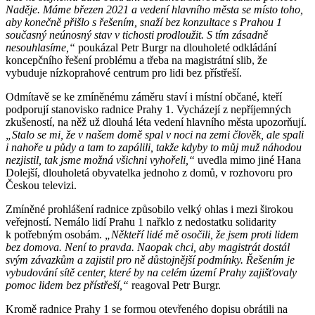
Naděje. Máme březen 2021 a vedení hlavního města se místo toho,
aby konečně přišlo s řešením, snaží bez konzultace s Prahou 1
současný neúnosný stav v tichosti prodloužit. S tím zásadně
nesouhlasíme,“
poukázal Petr Burgr na dlouholeté odkládání
koncepčního řešení problému a třeba na magistrátní slib, že
vybuduje nízkoprahové centrum pro lidi bez přístřeší.
Odmítavě se ke zmíněnému záměru staví i místní občané, kteří
podporují stanovisko radnice Prahy 1. Vycházejí z nepříjemných
zkušeností, na něž už dlouhá léta vedení hlavního města upozorňují.
„Stalo se mi, že v našem domě spal v noci na zemi člověk, ale spali
i nahoře u půdy a tam to zapálili, takže kdyby to můj muž náhodou
nezjistil, tak jsme možná všichni vyhořeli,“
uvedla mimo jiné Hana
Dolejší, dlouholetá obyvatelka jednoho z domů, v rozhovoru pro
Českou televizi.
Zmíněné prohlášení radnice způsobilo velký ohlas i mezi širokou
veřejností. Nemálo lidí Prahu 1 nařklo z nedostatku solidarity
k potřebným osobám.
„Někteří lidé mě osočili, že jsem proti lidem
bez domova. Není to pravda. Naopak chci, aby magistrát dostál
svým závazkům a zajistil pro ně důstojnější podmínky. Řešením je
vybudování sítě center, které by na celém území Prahy zajišťovaly
pomoc lidem bez přístřeší,“
reagoval Petr Burgr.
Kromě radnice Prahy 1 se formou otevřeného dopisu obrátili na