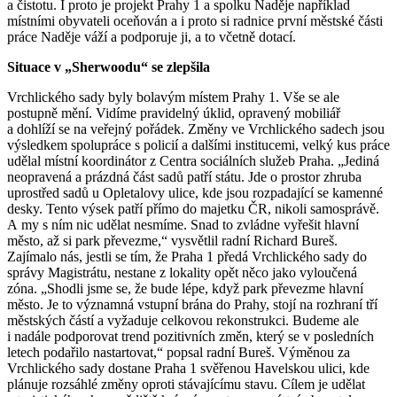
a čistotu. I proto je projekt Prahy 1 a spolku Naděje například
místními obyvateli oceňován a i proto si radnice první městské části
práce Naděje váží a podporuje ji, a to včetně dotací.
Situace v „Sherwoodu“ se zlepšila
Vrchlického sady byly bolavým místem Prahy 1. Vše se ale
postupně mění. Vidíme pravidelný úklid, opravený mobiliář
a dohlíží se na veřejný pořádek. Změny ve Vrchlického sadech jsou
výsledkem spolupráce s policií a dalšími institucemi, velký kus práce
udělal místní koordinátor z Centra sociálních služeb Praha. „Jediná
neopravená a prázdná část sadů patří státu. Jde o prostor zhruba
uprostřed sadů u Opletalovy ulice, kde jsou rozpadající se kamenné
desky. Tento výsek patří přímo do majetku ČR, nikoli samosprávě.
A my s ním nic udělat nesmíme. Snad to zvládne vyřešit hlavní
město, až si park převezme,“ vysvětlil radní Richard Bureš.
Zajímalo nás, jestli se tím, že Praha 1 předá Vrchlického sady do
správy Magistrátu, nestane z lokality opět něco jako vyloučená
zóna. „Shodli jsme se, že bude lépe, když park převezme hlavní
město. Je to významná vstupní brána do Prahy, stojí na rozhraní tří
městských částí a vyžaduje celkovou rekonstrukci. Budeme ale
i nadále podporovat trend pozitivních změn, který se v posledních
letech podařilo nastartovat,“ popsal radní Bureš. Výměnou za
Vrchlického sady dostane Praha 1 svěřenou Havelskou ulici, kde
plánuje rozsáhlé změny oproti stávajícímu stavu. Cílem je udělat