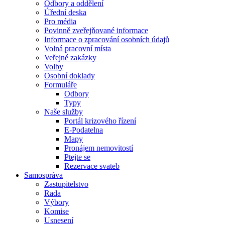
Odbory a oddělení
Úřední deska
Pro média
Povinně zveřejňované informace
Informace o zpracování osobních údajů
Volná pracovní místa
Veřejné zakázky
Volby
Osobní doklady
Formuláře
Odbory
Typy
Naše služby
Portál krizového řízení
E-Podatelna
Mapy
Pronájem nemovitostí
Ptejte se
Rezervace svateb
Samospráva
Zastupitelstvo
Rada
Výbory
Komise
Usnesení