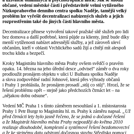
občané, vedení městské části i představitelé velmi vytíženého
Nízkoprahového denního centra spolku Naděje, tamější velký
problém lze vyřešit decentralizací nabízených služeb a jejich
rozprostřením také do jiných částí hlavního města.
Decentralizace přinese vytvoření takové pražské sítě služeb pro lidi
bez domova a další potřebné, která půjde za klienty, jimž bude díky
menší vytíženosti nabízet adresnější služby, a jež zároveň uleví
občanům, kteří v oblasti Vrchlického sadů žijí a chtějí mít alespoň
trochu klidu a bezpečí.
Kroky Magistrátu hlavního města Prahy ovšem svědčí o pravém
opaku. 14. března na jeho úřední desce „odvisel“ záměr o dva roky
prodloužit pronájem objektu v ulici U Bulhara spolku Naděje
a slova zodpovědné radní Johnové, která přes výhrady občanů
i Prahy 1 prohlásila, že pronájem prosadí „stůj co stůj“. Hrozí, že se
řešení problému opět – stejně jako předchozích čtrnáct let – na
„nějakou dobu odsune“.
Vedení MČ Praha 1 s tímto záměrem nesouhlasí a 1. místostarosta
Prahy 1 Petr Burgr to Magistrátu hl. m. Prahy k záměru napsal.
„Už
před čtrnácti lety bylo jasně řečeno, že se jedná o dočasné řešení
a že Magistrát hlavního města Prahy nejpozději do května 2010
realizuje dlouhodobé, komplexní a systémové řešení bezdomovectví
a že ke stejnému datu odstraní dočasnou stavbu Střediska pomoci