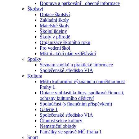
Doprava a parkování - obecné informace
Školství
Dotace školství
Základní školy
Mateřské školy
Školní jídelny
Školy v přírodě
Organizace školního roku
Pro vedení škol
Místní akční plán vzdělávání
Spolky
Seznam spolků a praktické informace
Společenské středisko VIA
Kultura
Místo kulturního významu a pamětihodnost
Prahy 1
Dotace v oblasti kultury, spolkové činnosti,
ochrany kulturního dědictví
Spoluúčast (s finančním příspěvkem)
Galerie 1
Společenské středisko VIA
Činnost sekce kultury
Nematriční obřady
Památky ve správě MČ Praha 1
Sport