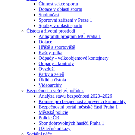
Činnost sekce sportu
Dotace v oblasti sportu
Spoluúčast
Sportovní zařízení v Praze 1
Spolky v oblasti sportu
Čistota a životní prostředí
Antigrafitti program MČ Praha 1
Dotace
Hřiště a sportoviště
Kašny, pítka
Odpady - velkoobjemové kontejnery
Odpady - kontroly
Ovzduší
Parky a zeleň
Úklid a čistota
Videoarchiv
Bezpečnost a veřejný pořádek
Analýza stavu bezpečnosti 2023–2026
Komise pro bezpečnost a prevenci kriminality
Bezpečnostní portál městské části Praha 1
Městská policie
Policie ČR
Sbor dobrovolných hasičů Praha 1
Užitečné odkazy
Sociální péče