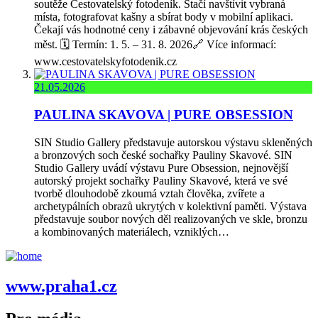
soutěže Cestovatelský fotodeník. Stačí navštívit vybraná
místa, fotografovat kašny a sbírat body v mobilní aplikaci.
Čekají vás hodnotné ceny i zábavné objevování krás českých
měst. 🗓️ Termín: 1. 5. – 31. 8. 2026🔗 Více informací:
www.cestovatelskyfotodenik.cz
21.05.2026
PAULINA SKAVOVA | PURE OBSESSION
SIN Studio Gallery představuje autorskou výstavu skleněných
a bronzových soch české sochařky Pauliny Skavové. SIN
Studio Gallery uvádí výstavu Pure Obsession, nejnovější
autorský projekt sochařky Pauliny Skavové, která ve své
tvorbě dlouhodobě zkoumá vztah člověka, zvířete a
archetypálních obrazů ukrytých v kolektivní paměti. Výstava
představuje soubor nových děl realizovaných ve skle, bronzu
a kombinovaných materiálech, vzniklých…
www.praha1.cz