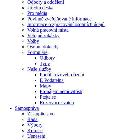
Odbory a oddělení
Úřední deska
Pro média
Povinně zveřejňované informace
Informace o zpracování osobních údajů
Volná pracovní místa
Veřejné zakázky
Volby
Osobní doklady
Formuláře
Odbory
Typy
Naše služby
Portál krizového řízení
E-Podatelna
Mapy
Pronájem nemovitostí
Ptejte se
Rezervace svateb
Samospráva
Zastupitelstvo
Rada
Výbory
Komise
Usnesení