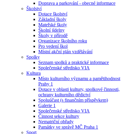
Doprava a parkování - obecné informace
Školství
Dotace školství
Základní školy
Mateřské školy
Školní jídelny
Školy v přírodě
Organizace školního roku
Pro vedení škol
Místní akční plán vzdělávání
Spolky
Seznam spolků a praktické informace
Společenské středisko VIA
Kultura
Místo kulturního významu a pamětihodnost
Prahy 1
Dotace v oblasti kultury, spolkové činnosti,
ochrany kulturního dědictví
Spoluúčast (s finančním příspěvkem)
Galerie 1
Společenské středisko VIA
Činnost sekce kultury
Nematriční obřady
Památky ve správě MČ Praha 1
Sport