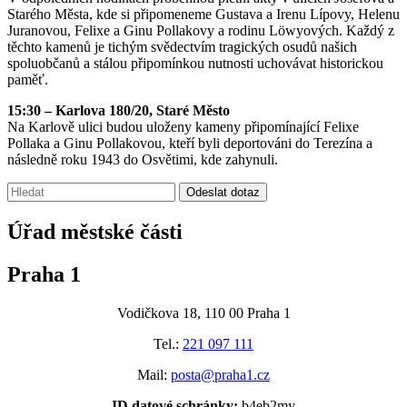
Starého Města, kde si připomeneme Gustava a Irenu Lípovy, Helenu
Juranovou, Felixe a Ginu Pollakovy a rodinu Löwyových. Každý z
těchto kamenů je tichým svědectvím tragických osudů našich
spoluobčanů a stálou připomínkou nutnosti uchovávat historickou
paměť.
15:30 – Karlova 180/20, Staré Město
Na Karlově ulici budou uloženy kameny připomínající Felixe
Pollaka a Ginu Pollakovou, kteří byli deportováni do Terezína a
následně roku 1943 do Osvětimi, kde zahynuli.
Vyhledávání:
Odeslat dotaz
Úřad městské části
Praha 1
Vodičkova 18, 110 00 Praha 1
Tel.:
221 097 111
Mail:
posta@praha1.cz
ID datové schránky:
b4eb2my