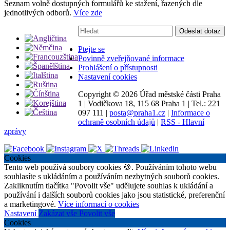
Seznam volně dostupných formulářů ke stažení, řazených dle
jednotlivých odborů.
Více zde
Vyhledávání:
Odeslat dotaz
Ptejte se
Povinně zveřejňované informace
Prohlášení o přístupnosti
Nastavení cookies
Copyright ©
2026 Úřad městské části Praha
1
|
Vodičkova 18, 115 68 Praha 1
|
Tel.: 221
097 111
|
posta@praha1.cz
|
Informace o
ochraně osobních údajů
|
RSS - Hlavní
zprávy
Cookies
Tento web používá soubory cookies 🍪. Používáním tohoto webu
souhlasíte s ukládáním a používáním nezbytných souborů cookies.
Zakliknutím tlačítka "Povolit vše" udělujete souhlas k ukládání a
používání i dalších souborů cookies jako jsou statistické, preferenční
a marketingové.
Více informací o cookies
Nastavení
Zakázat vše
Povolit vše
Cookies