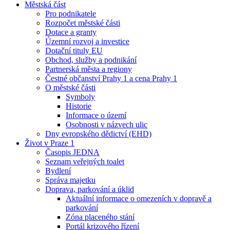
Městská část
Pro podnikatele
Rozpočet městské části
Dotace a granty
Územní rozvoj a investice
Dotační tituly EU
Obchod, služby a podnikání
Partnerská města a regiony
Čestné občanství Prahy 1 a cena Prahy 1
O městské části
Symboly
Historie
Informace o území
Osobnosti v názvech ulic
Dny evropského dědictví (EHD)
Život v Praze 1
Časopis JEDNA
Seznam veřejných toalet
Bydlení
Správa majetku
Doprava, parkování a úklid
Aktuální informace o omezeních v dopravě a
parkování
Zóna placeného stání
Portál krizového řízení