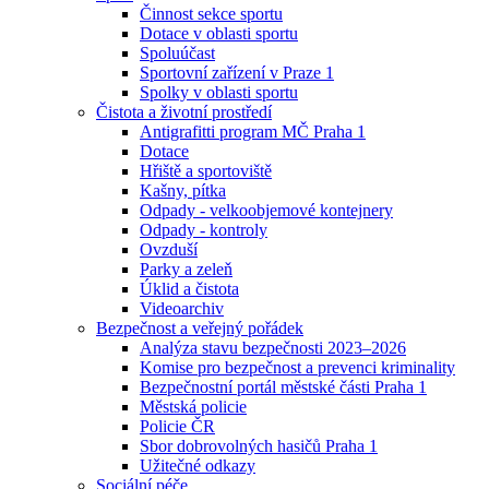
Činnost sekce sportu
Dotace v oblasti sportu
Spoluúčast
Sportovní zařízení v Praze 1
Spolky v oblasti sportu
Čistota a životní prostředí
Antigrafitti program MČ Praha 1
Dotace
Hřiště a sportoviště
Kašny, pítka
Odpady - velkoobjemové kontejnery
Odpady - kontroly
Ovzduší
Parky a zeleň
Úklid a čistota
Videoarchiv
Bezpečnost a veřejný pořádek
Analýza stavu bezpečnosti 2023–2026
Komise pro bezpečnost a prevenci kriminality
Bezpečnostní portál městské části Praha 1
Městská policie
Policie ČR
Sbor dobrovolných hasičů Praha 1
Užitečné odkazy
Sociální péče