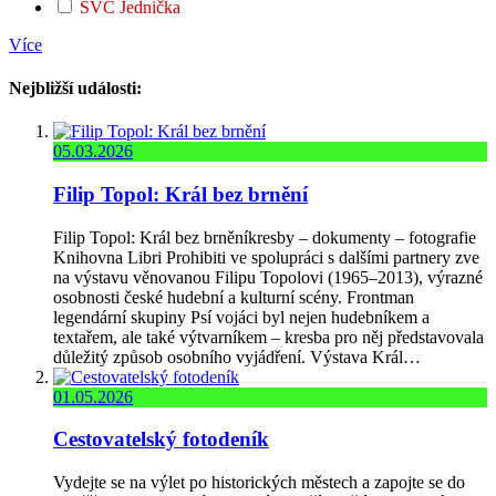
SVČ Jednička
Více
Nejbližší události:
05.03.2026
Filip Topol: Král bez brnění
Filip Topol: Král bez brněníkresby – dokumenty – fotografie
Knihovna Libri Prohibiti ve spolupráci s dalšími partnery zve
na výstavu věnovanou Filipu Topolovi (1965–2013), výrazné
osobnosti české hudební a kulturní scény. Frontman
legendární skupiny Psí vojáci byl nejen hudebníkem a
textařem, ale také výtvarníkem – kresba pro něj představovala
důležitý způsob osobního vyjádření. Výstava Král…
01.05.2026
Cestovatelský fotodeník
Vydejte se na výlet po historických městech a zapojte se do