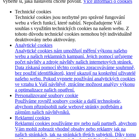
Vyberte si, jaká nastavení chcete povolit.
Více informací o cookies
Technické cookies
Technické cookies jsou nezbytné pro správné fungování
webu a všech funkcí, které nabízí. Nepožadujeme Váš
souhlas s využitím technických cookies na našem webu. Z
tohoto důvodu technické cookies nemohou být individuálně
deaktivovány nebo aktivovány.
Analytické cookies
Analytické cookies nám umožňují měření výkonu našeho
webu a našich reklamních kampaní. Jejich pomocí určujeme
počet návštěv a zdroje návštěv našich internetových stránek.
Data získaná pomocí těchto cookies zpracováváme souhrnně,
bez použití identifikátorů, které ukazují na konkrétní uživatelé
našeho webu. Pokud vypnete používání analytických cookies
ve vztahu k Vaší návštěvě, ztrácíme možnost analýzy výkonu
a optimalizace našich opatření.
Personalizované soubory cookie
Používáme rovněž soubory cookie a další technologie,
abychom přizpůsobili naše webové stránky potřebám a
zájmům našich návštěvníků.
Reklamní cookies
Reklamní cookies používáme my nebo naši partneři, abychom
Vám mohli zobrazit vhodné obsahy nebo reklamy jak na
našich stránkách, tak na stránkách třetích subjektů. Díky tomu