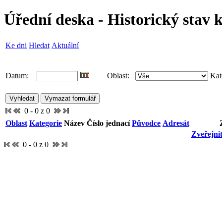
Úřední deska - Historický stav 
Ke dni
Hledat
Aktuální
Datum:
Oblast:
Kat
0 - 0 z 0
Oblast
Kategorie
Název
Číslo jednací
Původce
Adresát
Zveřejni
0 - 0 z 0