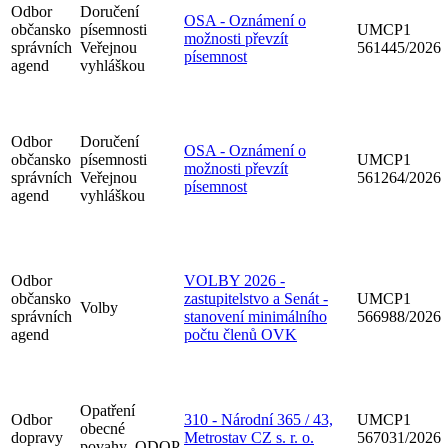
Odbor
Doručení
OSA - Oznámení o
občansko
písemnosti
UMCP1
možnosti převzít
správních
Veřejnou
561445/2026
písemnost
agend
vyhláškou
Odbor
Doručení
OSA - Oznámení o
občansko
písemnosti
UMCP1
možnosti převzít
správních
Veřejnou
561264/2026
písemnost
agend
vyhláškou
Odbor
VOLBY 2026 -
občansko
zastupitelstvo a Senát -
UMCP1
Volby
správních
stanovení minimálního
566988/2026
agend
počtu členů OVK
Opatření
Odbor
310 - Národní 365 / 43,
UMCP1
obecné
dopravy
Metrostav CZ s. r. o.
567031/2026
povahy_ODOP