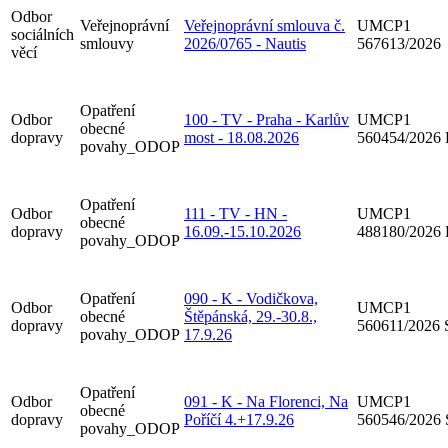
Odbor
Veřejnoprávní
Veřejnoprávní smlouva č.
UMCP1
sociálních
smlouvy
2026/0765 - Nautis
567613/2026
věcí
Opatření
Odbor
100 - TV - Praha - Karlův
UMCP1
obecné
dopravy
most - 18.08.2026
560454/2026
povahy_ODOP
Opatření
Odbor
111 - TV - HN -
UMCP1
obecné
dopravy
16.09.-15.10.2026
488180/2026
povahy_ODOP
Opatření
090 - K - Vodičkova,
Odbor
UMCP1
obecné
Štěpánská, 29.-30.8.,
dopravy
560611/2026
povahy_ODOP
17.9.26
Opatření
Odbor
091 - K - Na Florenci, Na
UMCP1
obecné
dopravy
Poříčí 4.+17.9.26
560546/2026
povahy_ODOP