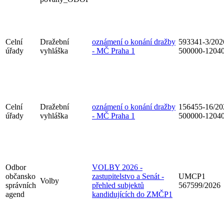
Celní
Dražební
oznámení o konání dražby
593341-3/202
úřady
vyhláška
- MČ Praha 1
500000-1204
Celní
Dražební
oznámení o konání dražby
156455-16/20
úřady
vyhláška
- MČ Praha 1
500000-1204
Odbor
VOLBY 2026 -
občansko
zastupitelstvo a Senát -
UMCP1
Volby
správních
přehled subjektů
567599/2026
agend
kandidujících do ZMČP1