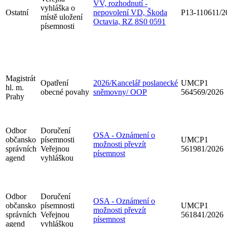
VV, rozhodnutí -
vyhláška o
Ostatní
nepovolení VD, Škoda
P13-110611/2
místě uložení
Octavia, RZ 8S0 0591
písemnosti
Magistrát
Opatření
2026/Kancelář poslanecké
UMCP1
hl. m.
obecné povahy
sněmovny/ OOP
564569/2026
Prahy
Odbor
Doručení
OSA - Oznámení o
občansko
písemnosti
UMCP1
možnosti převzít
správních
Veřejnou
561981/2026
písemnost
agend
vyhláškou
Odbor
Doručení
OSA - Oznámení o
občansko
písemnosti
UMCP1
možnosti převzít
správních
Veřejnou
561841/2026
písemnost
agend
vyhláškou