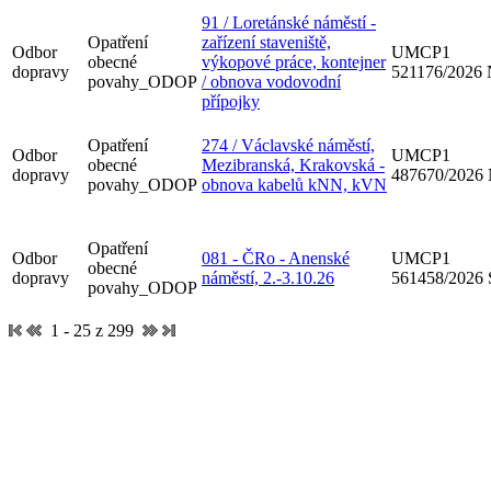
91 / Loretánské náměstí -
Opatření
zařízení staveniště,
Odbor
UMCP1
obecné
výkopové práce, kontejner
dopravy
521176/2026
povahy_ODOP
/ obnova vodovodní
přípojky
Opatření
274 / Václavské náměstí,
Odbor
UMCP1
obecné
Mezibranská, Krakovská -
dopravy
487670/2026
povahy_ODOP
obnova kabelů kNN, kVN
Opatření
Odbor
081 - ČRo - Anenské
UMCP1
obecné
dopravy
náměstí, 2.-3.10.26
561458/2026
povahy_ODOP
1 - 25 z 299