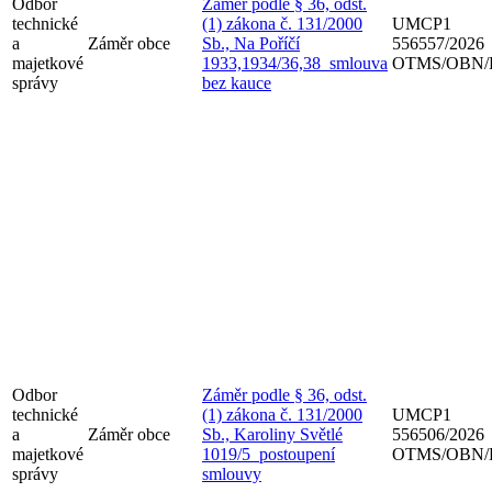
Odbor
Záměr podle § 36, odst.
technické
(1) zákona č. 131/2000
UMCP1
a
Záměr obce
Sb., Na Poříčí
556557/2026
majetkové
1933,1934/36,38_smlouva
OTMS/OBN/
správy
bez kauce
Odbor
Záměr podle § 36, odst.
technické
(1) zákona č. 131/2000
UMCP1
a
Záměr obce
Sb., Karoliny Světlé
556506/2026
majetkové
1019/5_postoupení
OTMS/OBN/
správy
smlouvy