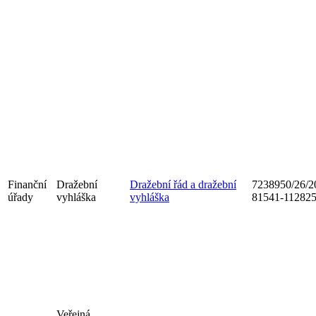
Finanční
Dražební
Dražební řád a dražební
7238950/26/2
úřady
vyhláška
vyhláška
81541-11282
Veřejná