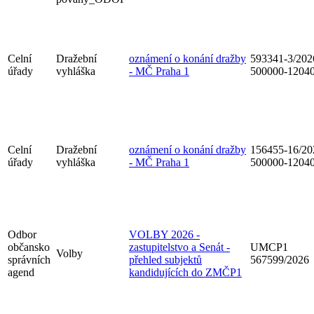
Celní
Dražební
oznámení o konání dražby
593341-3/202
úřady
vyhláška
- MČ Praha 1
500000-1204
Celní
Dražební
oznámení o konání dražby
156455-16/20
úřady
vyhláška
- MČ Praha 1
500000-1204
Odbor
VOLBY 2026 -
občansko
zastupitelstvo a Senát -
UMCP1
Volby
správních
přehled subjektů
567599/2026
agend
kandidujících do ZMČP1