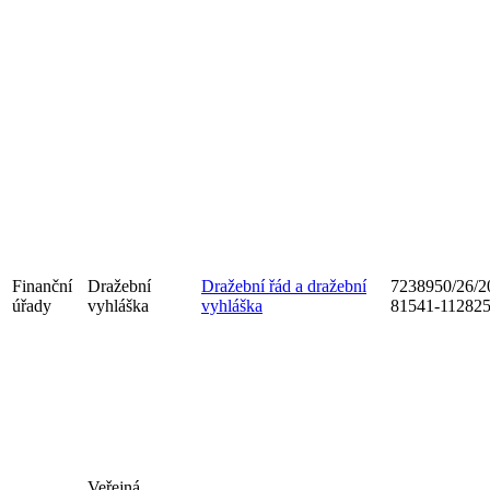
Finanční
Dražební
Dražební řád a dražební
7238950/26/2
úřady
vyhláška
vyhláška
81541-11282
Veřejná