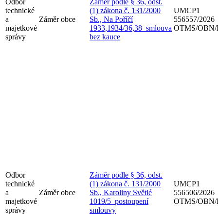
Odbor
Záměr podle § 36, odst.
technické
(1) zákona č. 131/2000
UMCP1
a
Záměr obce
Sb., Na Poříčí
556557/2026
majetkové
1933,1934/36,38_smlouva
OTMS/OBN/
správy
bez kauce
Odbor
Záměr podle § 36, odst.
technické
(1) zákona č. 131/2000
UMCP1
a
Záměr obce
Sb., Karoliny Světlé
556506/2026
majetkové
1019/5_postoupení
OTMS/OBN/
správy
smlouvy