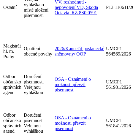
VV, rozhodnutí -
vyhláška o
Ostatní
nepovolení VD, Škoda
P13-110611/2
místě uložení
Octavia, RZ 8S0 0591
písemnosti
Magistrát
Opatření
2026/Kancelář poslanecké
UMCP1
hl. m.
obecné povahy
sněmovny/ OOP
564569/2026
Prahy
Odbor
Doručení
OSA - Oznámení o
občansko
písemnosti
UMCP1
možnosti převzít
správních
Veřejnou
561981/2026
písemnost
agend
vyhláškou
Odbor
Doručení
OSA - Oznámení o
občansko
písemnosti
UMCP1
možnosti převzít
správních
Veřejnou
561841/2026
písemnost
agend
vyhláškou