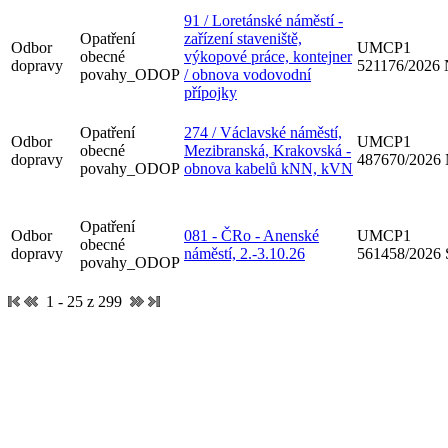
91 / Loretánské náměstí -
Opatření
zařízení staveniště,
Odbor
UMCP1
obecné
výkopové práce, kontejner
dopravy
521176/2026
povahy_ODOP
/ obnova vodovodní
přípojky
Opatření
274 / Václavské náměstí,
Odbor
UMCP1
obecné
Mezibranská, Krakovská -
dopravy
487670/2026
povahy_ODOP
obnova kabelů kNN, kVN
Opatření
Odbor
081 - ČRo - Anenské
UMCP1
obecné
dopravy
náměstí, 2.-3.10.26
561458/2026
povahy_ODOP
1 - 25 z 299