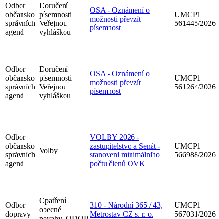
Odbor
Doručení
OSA - Oznámení o
občansko
písemnosti
UMCP1
možnosti převzít
správních
Veřejnou
561445/2026
písemnost
agend
vyhláškou
Odbor
Doručení
OSA - Oznámení o
občansko
písemnosti
UMCP1
možnosti převzít
správních
Veřejnou
561264/2026
písemnost
agend
vyhláškou
Odbor
VOLBY 2026 -
občansko
zastupitelstvo a Senát -
UMCP1
Volby
správních
stanovení minimálního
566988/2026
agend
počtu členů OVK
Opatření
Odbor
310 - Národní 365 / 43,
UMCP1
obecné
dopravy
Metrostav CZ s. r. o.
567031/2026
povahy_ODOP