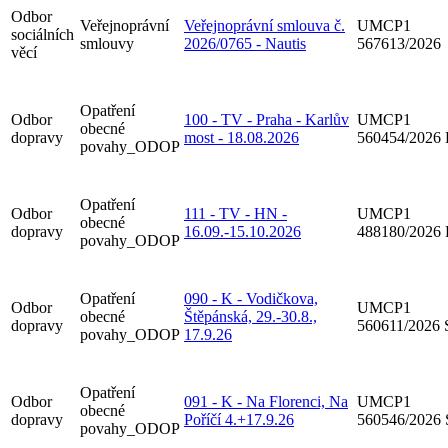
Odbor
Veřejnoprávní
Veřejnoprávní smlouva č.
UMCP1
sociálních
smlouvy
2026/0765 - Nautis
567613/2026
věcí
Opatření
Odbor
100 - TV - Praha - Karlův
UMCP1
obecné
dopravy
most - 18.08.2026
560454/2026
povahy_ODOP
Opatření
Odbor
111 - TV - HN -
UMCP1
obecné
dopravy
16.09.-15.10.2026
488180/2026
povahy_ODOP
Opatření
090 - K - Vodičkova,
Odbor
UMCP1
obecné
Štěpánská, 29.-30.8.,
dopravy
560611/2026
povahy_ODOP
17.9.26
Opatření
Odbor
091 - K - Na Florenci, Na
UMCP1
obecné
dopravy
Poříčí 4.+17.9.26
560546/2026
povahy_ODOP