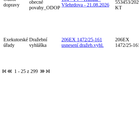
obecné
553453/202
dopravy
Všehrdova - 21.08.2026
povahy_ODOP
KT
Exekutorské
Dražební
206EX 1472/25-161
206EX
úřady
vyhláška
usnesení dražeb.vyhl.
1472/25-16
1 - 25 z 299