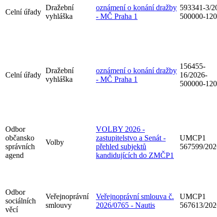
Dražební
oznámení o konání dražby
593341-3/2
Celní úřady
vyhláška
- MČ Praha 1
500000-12
156455-
Dražební
oznámení o konání dražby
Celní úřady
16/2026-
vyhláška
- MČ Praha 1
500000-12
Odbor
VOLBY 2026 -
občansko
zastupitelstvo a Senát -
UMCP1
Volby
správních
přehled subjektů
567599/202
agend
kandidujících do ZMČP1
Odbor
Veřejnoprávní
Veřejnoprávní smlouva č.
UMCP1
sociálních
smlouvy
2026/0765 - Nautis
567613/202
věcí