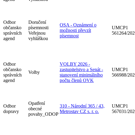
Odbor
Doručení
OSA - Oznámení o
občansko
písemnosti
UMCP1
možnosti převzít
správních
Veřejnou
561264/202
písemnost
agend
vyhláškou
Odbor
VOLBY 2026 -
občansko
zastupitelstvo a Senát -
UMCP1
Volby
správních
stanovení minimálního
566988/202
agend
počtu členů OVK
Opatření
Odbor
310 - Národní 365 / 43,
UMCP1
obecné
dopravy
Metrostav CZ s. r. o.
567031/202
povahy_ODOP