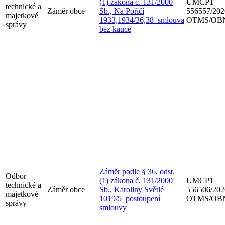
(1) zákona č. 131/2000
UMCP1
technické a
Záměr obce
Sb., Na Poříčí
556557/202
majetkové
1933,1934/36,38_smlouva
OTMS/OBN
správy
bez kauce
Záměr podle § 36, odst.
Odbor
(1) zákona č. 131/2000
UMCP1
technické a
Záměr obce
Sb., Karoliny Světlé
556506/202
majetkové
1019/5_postoupení
OTMS/OBN
správy
smlouvy