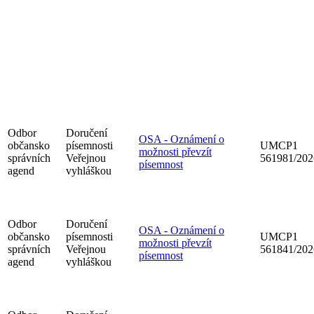
Odbor
Doručení
OSA - Oznámení o
občansko
písemnosti
UMCP1
možnosti převzít
správních
Veřejnou
561981/202
písemnost
agend
vyhláškou
Odbor
Doručení
OSA - Oznámení o
občansko
písemnosti
UMCP1
možnosti převzít
správních
Veřejnou
561841/202
písemnost
agend
vyhláškou