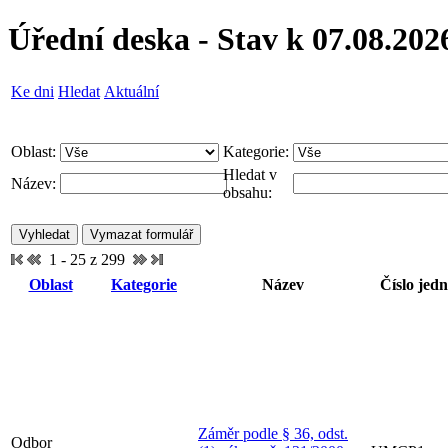
Úřední deska - Stav k 07.08.202
Ke dni
Hledat
Aktuální
Oblast:
Kategorie:
Hledat v
Název:
obsahu:
1 - 25 z 299
Oblast
Kategorie
Název
Číslo jedn
Záměr podle § 36, odst.
Odbor