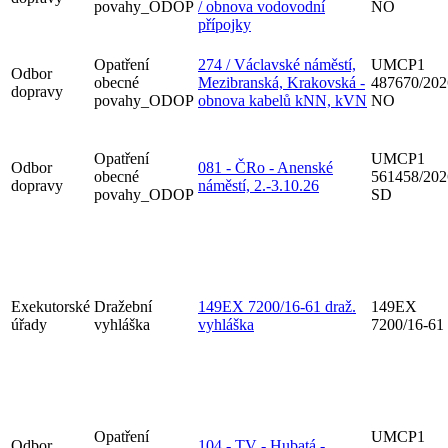
povahy_ODOP
/ obnova vodovodní
NO
přípojky
Opatření
274 / Václavské náměstí,
UMCP1
Odbor
obecné
Mezibranská, Krakovská -
487670/202
dopravy
povahy_ODOP
obnova kabelů kNN, kVN
NO
Opatření
UMCP1
Odbor
081 - ČRo - Anenské
obecné
561458/202
dopravy
náměstí, 2.-3.10.26
povahy_ODOP
SD
Exekutorské
Dražební
149EX 7200/16-61 draž.
149EX
úřady
vyhláška
vyhláška
7200/16-61
Opatření
UMCP1
Odbor
104 - TV - Hubatá -