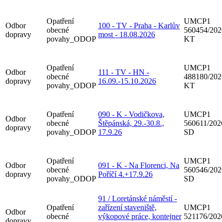
Opatření
UMCP1
Odbor
100 - TV - Praha - Karlův
obecné
560454/202
dopravy
most - 18.08.2026
povahy_ODOP
KT
Opatření
UMCP1
Odbor
111 - TV - HN -
obecné
488180/202
dopravy
16.09.-15.10.2026
povahy_ODOP
KT
Opatření
090 - K - Vodičkova,
UMCP1
Odbor
obecné
Štěpánská, 29.-30.8.,
560611/202
dopravy
povahy_ODOP
17.9.26
SD
Opatření
UMCP1
Odbor
091 - K - Na Florenci, Na
obecné
560546/202
dopravy
Poříčí 4.+17.9.26
povahy_ODOP
SD
91 / Loretánské náměstí -
Opatření
zařízení staveniště,
UMCP1
Odbor
obecné
výkopové práce, kontejner
521176/202
dopravy