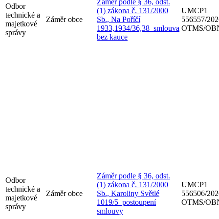
Záměr podle § 36, odst.
Odbor
(1) zákona č. 131/2000
UMCP1
technické a
Záměr obce
Sb., Na Poříčí
556557/202
majetkové
1933,1934/36,38_smlouva
OTMS/OBN
správy
bez kauce
Záměr podle § 36, odst.
Odbor
(1) zákona č. 131/2000
UMCP1
technické a
Záměr obce
Sb., Karoliny Světlé
556506/202
majetkové
1019/5_postoupení
OTMS/OBN
správy
smlouvy