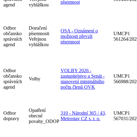
písemnost
agend
vyhláškou
Odbor
Doručení
OSA - Oznámení o
občansko
písemnosti
UMCP1
možnosti převzít
správních
Veřejnou
561264/202
písemnost
agend
vyhláškou
Odbor
VOLBY 2026 -
občansko
zastupitelstvo a Senát -
UMCP1
Volby
správních
stanovení minimálního
566988/202
agend
počtu členů OVK
Opatření
Odbor
310 - Národní 365 / 43,
UMCP1
obecné
dopravy
Metrostav CZ s. r. o.
567031/202
povahy_ODOP