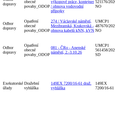
obecné
výkopové práce, kontejner
521176/202
dopravy
povahy_ODOP
/ obnova vodovodní
NO
přípojky
Opatření
274 / Václavské náměstí,
UMCP1
Odbor
obecné
Mezibranská, Krakovská -
487670/202
dopravy
povahy_ODOP
obnova kabelů kNN, kVN
NO
Opatření
UMCP1
Odbor
081 - ČRo - Anenské
obecné
561458/202
dopravy
náměstí, 2.-3.10.26
povahy_ODOP
SD
Exekutorské
Dražební
149EX 7200/16-61 draž.
149EX
úřady
vyhláška
vyhláška
7200/16-61