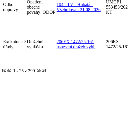
Opatření
UMCP1
Odbor
104 - TV - Hubatá -
obecné
553453/202
dopravy
Všehrdova - 21.08.2026
povahy_ODOP
KT
Exekutorské
Dražební
206EX 1472/25-161
206EX
úřady
vyhláška
usnesení dražeb.vyhl.
1472/25-16
1 - 25 z 299