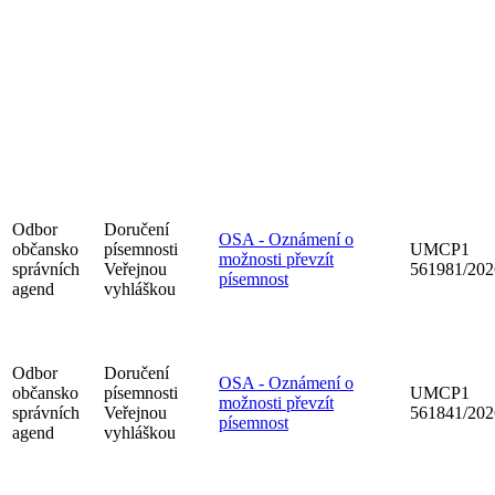
Odbor
Doručení
OSA - Oznámení o
občansko
písemnosti
UMCP1
možnosti převzít
správních
Veřejnou
561981/202
písemnost
agend
vyhláškou
Odbor
Doručení
OSA - Oznámení o
občansko
písemnosti
UMCP1
možnosti převzít
správních
Veřejnou
561841/202
písemnost
agend
vyhláškou