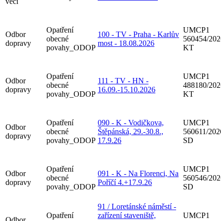
věcí
Opatření
UMCP1
Odbor
100 - TV - Praha - Karlův
obecné
560454/202
dopravy
most - 18.08.2026
povahy_ODOP
KT
Opatření
UMCP1
Odbor
111 - TV - HN -
obecné
488180/202
dopravy
16.09.-15.10.2026
povahy_ODOP
KT
Opatření
090 - K - Vodičkova,
UMCP1
Odbor
obecné
Štěpánská, 29.-30.8.,
560611/202
dopravy
povahy_ODOP
17.9.26
SD
Opatření
UMCP1
Odbor
091 - K - Na Florenci, Na
obecné
560546/202
dopravy
Poříčí 4.+17.9.26
povahy_ODOP
SD
91 / Loretánské náměstí -
Opatření
zařízení staveniště,
UMCP1
Odbor