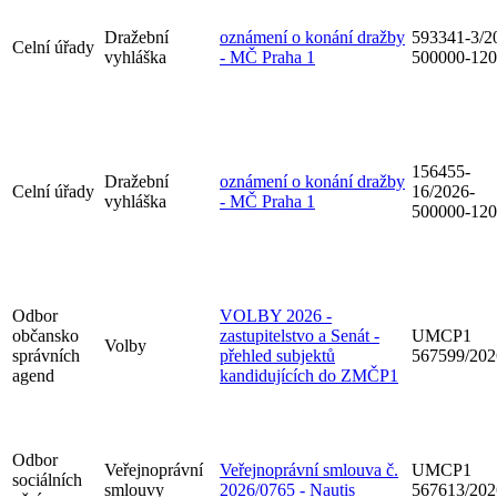
Dražební
oznámení o konání dražby
593341-3/2
Celní úřady
vyhláška
- MČ Praha 1
500000-12
156455-
Dražební
oznámení o konání dražby
Celní úřady
16/2026-
vyhláška
- MČ Praha 1
500000-12
Odbor
VOLBY 2026 -
občansko
zastupitelstvo a Senát -
UMCP1
Volby
správních
přehled subjektů
567599/202
agend
kandidujících do ZMČP1
Odbor
Veřejnoprávní
Veřejnoprávní smlouva č.
UMCP1
sociálních
smlouvy
2026/0765 - Nautis
567613/202