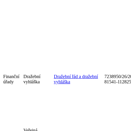
Finanční
Dražební
Dražební řád a dražební
7238950/26/2
úřady
vyhláška
vyhláška
81541-11282
Veřejná