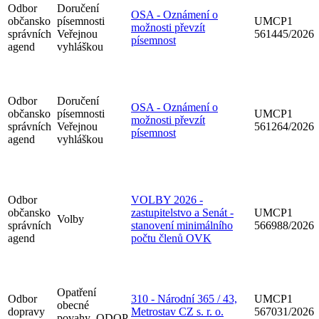
Odbor
Doručení
OSA - Oznámení o
občansko
písemnosti
UMCP1
možnosti převzít
správních
Veřejnou
561445/2026
písemnost
agend
vyhláškou
Odbor
Doručení
OSA - Oznámení o
občansko
písemnosti
UMCP1
možnosti převzít
správních
Veřejnou
561264/2026
písemnost
agend
vyhláškou
Odbor
VOLBY 2026 -
občansko
zastupitelstvo a Senát -
UMCP1
Volby
správních
stanovení minimálního
566988/2026
agend
počtu členů OVK
Opatření
Odbor
310 - Národní 365 / 43,
UMCP1
obecné
dopravy
Metrostav CZ s. r. o.
567031/2026
povahy_ODOP