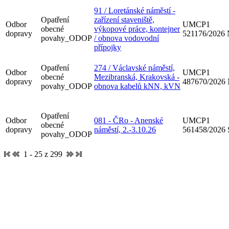
91 / Loretánské náměstí -
Opatření
zařízení staveniště,
Odbor
UMCP1
obecné
výkopové práce, kontejner
dopravy
521176/2026
povahy_ODOP
/ obnova vodovodní
přípojky
Opatření
274 / Václavské náměstí,
Odbor
UMCP1
obecné
Mezibranská, Krakovská -
dopravy
487670/2026
povahy_ODOP
obnova kabelů kNN, kVN
Opatření
Odbor
081 - ČRo - Anenské
UMCP1
obecné
dopravy
náměstí, 2.-3.10.26
561458/2026
povahy_ODOP
1 - 25 z 299