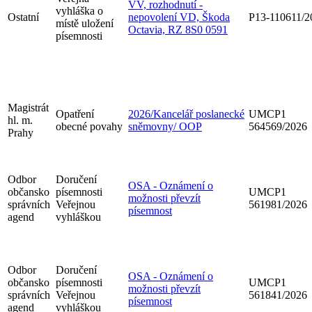
VV, rozhodnutí -
vyhláška o
Ostatní
nepovolení VD, Škoda
P13-110611/2
místě uložení
Octavia, RZ 8S0 0591
písemnosti
Magistrát
Opatření
2026/Kancelář poslanecké
UMCP1
hl. m.
obecné povahy
sněmovny/ OOP
564569/2026
Prahy
Odbor
Doručení
OSA - Oznámení o
občansko
písemnosti
UMCP1
možnosti převzít
správních
Veřejnou
561981/2026
písemnost
agend
vyhláškou
Odbor
Doručení
OSA - Oznámení o
občansko
písemnosti
UMCP1
možnosti převzít
správních
Veřejnou
561841/2026
písemnost
agend
vyhláškou