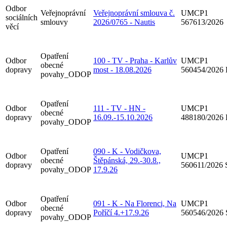
Odbor
Veřejnoprávní
Veřejnoprávní smlouva č.
UMCP1
sociálních
smlouvy
2026/0765 - Nautis
567613/2026
věcí
Opatření
Odbor
100 - TV - Praha - Karlův
UMCP1
obecné
dopravy
most - 18.08.2026
560454/2026
povahy_ODOP
Opatření
Odbor
111 - TV - HN -
UMCP1
obecné
dopravy
16.09.-15.10.2026
488180/2026
povahy_ODOP
Opatření
090 - K - Vodičkova,
Odbor
UMCP1
obecné
Štěpánská, 29.-30.8.,
dopravy
560611/2026
povahy_ODOP
17.9.26
Opatření
Odbor
091 - K - Na Florenci, Na
UMCP1
obecné
dopravy
Poříčí 4.+17.9.26
560546/2026
povahy_ODOP