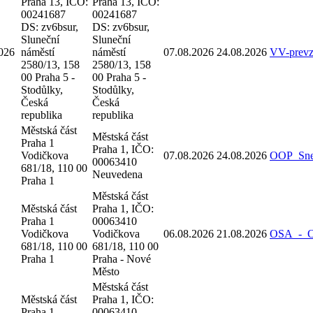
Praha 13, IČO:
Praha 13, IČO:
00241687
00241687
DS: zv6bsur,
DS: zv6bsur,
Sluneční
Sluneční
026
náměstí
náměstí
07.08.2026
24.08.2026
VV-prev
2580/13, 158
2580/13, 158
00 Praha 5 -
00 Praha 5 -
Stodůlky,
Stodůlky,
Česká
Česká
republika
republika
Městská část
Městská část
Praha 1
Praha 1, IČO:
Vodičkova
07.08.2026
24.08.2026
OOP_Sne
00063410
681/18, 110 00
Neuvedena
Praha 1
Městská část
Městská část
Praha 1, IČO:
Praha 1
00063410
Vodičkova
Vodičkova
06.08.2026
21.08.2026
OSA_-_Oz
681/18, 110 00
681/18, 110 00
Praha 1
Praha - Nové
Město
Městská část
Městská část
Praha 1, IČO:
Praha 1
00063410