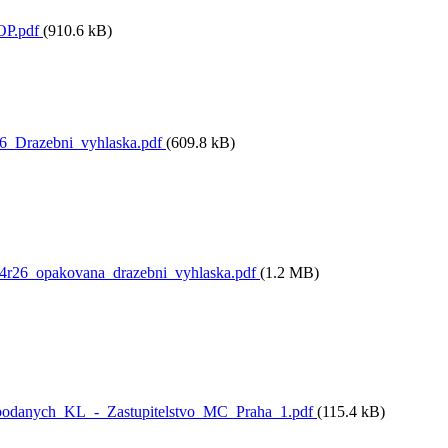
OP.pdf
(910.6 kB)
6_Drazebni_vyhlaska.pdf
(609.8 kB)
4r26_opakovana_drazebni_vyhlaska.pdf
(1.2 MB)
podanych_KL_-_Zastupitelstvo_MC_Praha_1.pdf
(115.4 kB)