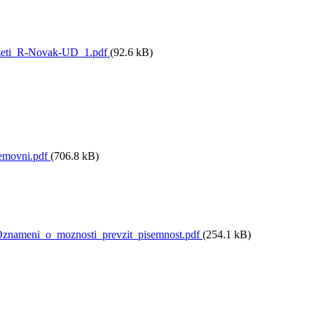
zeti_R-Novak-UD_1.pdf
(92.6 kB)
movni.pdf
(706.8 kB)
nameni_o_moznosti_prevzit_pisemnost.pdf
(254.1 kB)