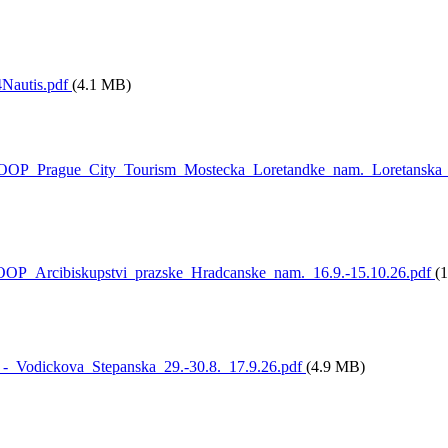
Nautis.pdf
(4.1 MB)
OP_Prague_City_Tourism_Mostecka_Loretandke_nam._Loretanska_1
OP_Arcibiskupstvi_prazske_Hradcanske_nam._16.9.-15.10.26.pdf
(
-_Vodickova_Stepanska_29.-30.8._17.9.26.pdf
(4.9 MB)