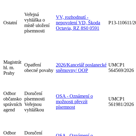
Veřejná
VV, rozhodnutí -
vyhláška o
Ostatní
nepovolení VD, Škoda
P13-110611/2
místě uložení
Octavia, RZ 8S0 0591
písemnosti
Magistrát
Opatření
2026/Kancelář poslanecké
UMCP1
hl. m.
obecné povahy
sněmovny/ OOP
564569/2026
Prahy
Odbor
Doručení
OSA - Oznámení o
občansko
písemnosti
UMCP1
možnosti převzít
správních
Veřejnou
561981/2026
písemnost
agend
vyhláškou
Odbor
Doručení
OSA - Oznámení o