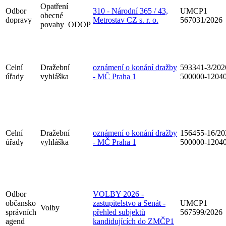
Opatření
Odbor
310 - Národní 365 / 43,
UMCP1
obecné
dopravy
Metrostav CZ s. r. o.
567031/2026
povahy_ODOP
Celní
Dražební
oznámení o konání dražby
593341-3/202
úřady
vyhláška
- MČ Praha 1
500000-1204
Celní
Dražební
oznámení o konání dražby
156455-16/20
úřady
vyhláška
- MČ Praha 1
500000-1204
Odbor
VOLBY 2026 -
občansko
zastupitelstvo a Senát -
UMCP1
Volby
správních
přehled subjektů
567599/2026
agend
kandidujících do ZMČP1