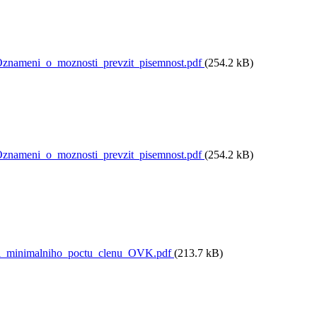
nameni_o_moznosti_prevzit_pisemnost.pdf
(254.2 kB)
nameni_o_moznosti_prevzit_pisemnost.pdf
(254.2 kB)
i_minimalniho_poctu_clenu_OVK.pdf
(213.7 kB)