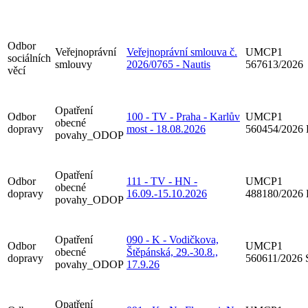
Odbor
Veřejnoprávní
Veřejnoprávní smlouva č.
UMCP1
sociálních
smlouvy
2026/0765 - Nautis
567613/2026
věcí
Opatření
Odbor
100 - TV - Praha - Karlův
UMCP1
obecné
dopravy
most - 18.08.2026
560454/2026
povahy_ODOP
Opatření
Odbor
111 - TV - HN -
UMCP1
obecné
dopravy
16.09.-15.10.2026
488180/2026
povahy_ODOP
Opatření
090 - K - Vodičkova,
Odbor
UMCP1
obecné
Štěpánská, 29.-30.8.,
dopravy
560611/2026
povahy_ODOP
17.9.26
Opatření