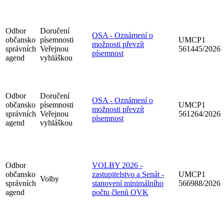
Odbor
Doručení
OSA - Oznámení o
občansko
písemnosti
UMCP1
možnosti převzít
správních
Veřejnou
561445/2026
písemnost
agend
vyhláškou
Odbor
Doručení
OSA - Oznámení o
občansko
písemnosti
UMCP1
možnosti převzít
správních
Veřejnou
561264/2026
písemnost
agend
vyhláškou
Odbor
VOLBY 2026 -
občansko
zastupitelstvo a Senát -
UMCP1
Volby
správních
stanovení minimálního
566988/2026
agend
počtu členů OVK