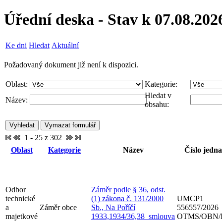
Úřední deska - Stav k 07.08.202
Ke dni
Hledat
Aktuální
Požadovaný dokument již není k dispozici.
Oblast:
Kategorie:
Hledat v
Název:
obsahu:
1 - 25 z 302
Oblast
Kategorie
Název
Číslo jedna
Odbor
Záměr podle § 36, odst.
technické
(1) zákona č. 131/2000
UMCP1
a
Záměr obce
Sb., Na Poříčí
556557/2026
majetkové
1933,1934/36,38_smlouva
OTMS/OBN/