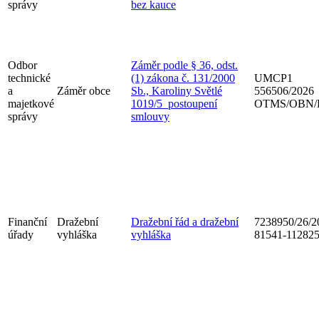
správy
bez kauce
Odbor
Záměr podle § 36, odst.
technické
(1) zákona č. 131/2000
UMCP1
a
Záměr obce
Sb., Karoliny Světlé
556506/2026
majetkové
1019/5_postoupení
OTMS/OBN/
správy
smlouvy
Finanční
Dražební
Dražební řád a dražební
7238950/26/2
úřady
vyhláška
vyhláška
81541-11282