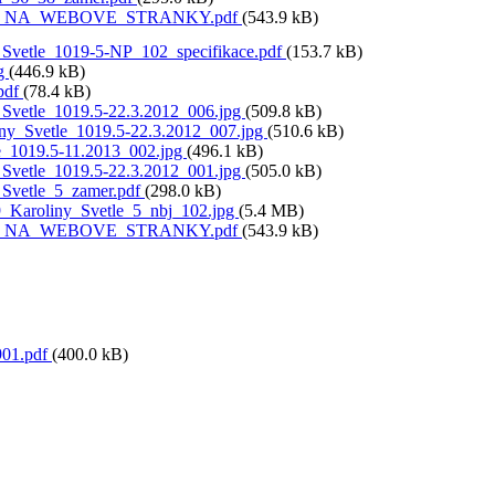
_NA_WEBOVE_STRANKY.pdf
(543.9 kB)
_Svetle_1019-5-NP_102_specifikace.pdf
(153.7 kB)
pg
(446.9 kB)
.pdf
(78.4 kB)
_Svetle_1019.5-22.3.2012_006.jpg
(509.8 kB)
ny_Svetle_1019.5-22.3.2012_007.jpg
(510.6 kB)
e_1019.5-11.2013_002.jpg
(496.1 kB)
_Svetle_1019.5-22.3.2012_001.jpg
(505.0 kB)
_Svetle_5_zamer.pdf
(298.0 kB)
Karoliny_Svetle_5_nbj_102.jpg
(5.4 MB)
_NA_WEBOVE_STRANKY.pdf
(543.9 kB)
01.pdf
(400.0 kB)