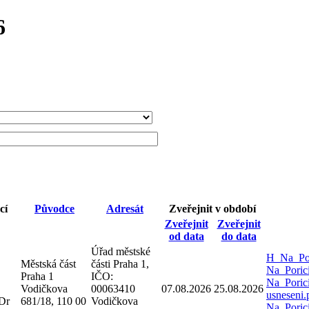
6
cí
Původce
Adresát
Zveřejnit v období
Zveřejnit
Zveřejnit
od data
do data
Úřad městské
H_Na_Por
Městská část
části Praha 1,
Na_Poric
Praha 1
IČO:
Na_Poric
Vodičkova
00063410
07.08.2026
25.08.2026
usneseni
Dr
681/18, 110 00
Vodičkova
Na_Poric