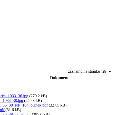
záznamů na stránku
Dokument
ici_1933_36.jpg
(279.2 kB)
i_1934_38.jpg
(249.8 kB)
i_36_38_NP_104_planek.pdf
(327.5 kB)
.pdf
(81.6 kB)
i_36_38_zamer.pdf
(295.0 kB)