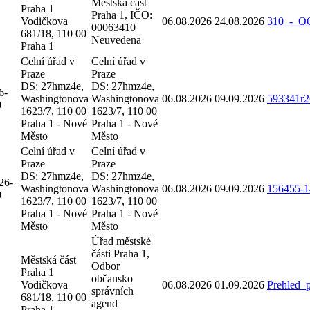
Městská část
Praha 1
Praha 1, IČO:
Vodičkova
06.08.2026
24.08.2026
310_-_O
00063410
681/18, 110 00
Neuvedena
Praha 1
Celní úřad v
Celní úřad v
Praze
Praze
DS: 27hmz4e,
DS: 27hmz4e,
6-
Washingtonova
Washingtonova
06.08.2026
09.09.2026
593341r2
0
1623/7, 110 00
1623/7, 110 00
Praha 1 - Nové
Praha 1 - Nové
Město
Město
Celní úřad v
Celní úřad v
Praze
Praze
DS: 27hmz4e,
DS: 27hmz4e,
26-
Washingtonova
Washingtonova
06.08.2026
09.09.2026
156455-1
0
1623/7, 110 00
1623/7, 110 00
Praha 1 - Nové
Praha 1 - Nové
Město
Město
Úřad městské
části Praha 1,
Městská část
Odbor
Praha 1
občansko
Vodičkova
06.08.2026
01.09.2026
Prehled_
správních
681/18, 110 00
agend
Praha 1