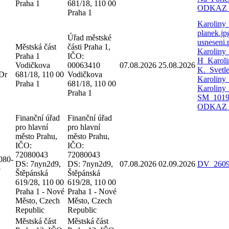
Praha 1
681/18, 110 00
ODKAZ
Praha 1
Karoliny
planek.j
Úřad městské
usneseni
Městská část
části Praha 1,
Karoliny
Praha 1
IČO:
H_Karoli
Vodičkova
00063410
07.08.2026
25.08.2026
K._Svetl
Dr
681/18, 110 00
Vodičkova
Karoliny
Praha 1
681/18, 110 00
Karoliny
Praha 1
SM_1019_
ODKAZ
Finanční úřad
Finanční úřad
pro hlavní
pro hlavní
město Prahu,
město Prahu,
IČO:
IČO:
72080043
72080043
080-
DS: 7nyn2d9,
DS: 7nyn2d9,
07.08.2026
02.09.2026
DV_2609
5
Štěpánská
Štěpánská
619/28, 110 00
619/28, 110 00
Praha 1 - Nové
Praha 1 - Nové
Město, Czech
Město, Czech
Republic
Republic
Městská část
Městská část