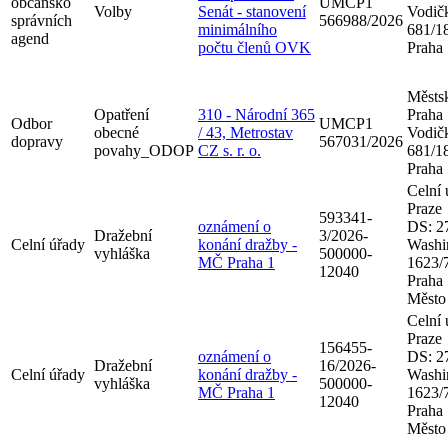
občansko
UMCP1
Volby
Senát - stanovení
Vodič
správních
566988/2026
minimálního
681/18
agend
počtu členů OVK
Praha
Městsk
Opatření
310 - Národní 365
Praha
Odbor
UMCP1
obecné
/ 43, Metrostav
Vodič
dopravy
567031/2026
povahy_ODOP
CZ s. r. o.
681/18
Praha
Celní 
Praze
593341-
oznámení o
DS: 2
Dražební
3/2026-
Celní úřady
konání dražby -
Washi
vyhláška
500000-
MČ Praha 1
1623/7
12040
Praha
Město
Celní 
Praze
156455-
oznámení o
DS: 2
Dražební
16/2026-
Celní úřady
konání dražby -
Washi
vyhláška
500000-
MČ Praha 1
1623/7
12040
Praha
Město