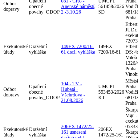
Opatření
081 - ČRo -
UMCP1
Praha
Odbor
obecné
Anenské náměstí,
561458/2026
Vodič
dopravy
povahy_ODOP
2.-3.10.26
SD
681/18
Praha
Erbert
JUDr. 
exekut
72073
Exekutorské
Dražební
149EX 7200/16-
149EX
Erbert
úřady
vyhláška
61 draž. vyhláška
7200/16-61
DS: 4
Mileš
1326/
Praha 
Vinoh
Městsk
104 - TV -
Opatření
UMCP1
Praha
Odbor
Hubatá -
obecné
553453/2026
Vodič
dopravy
Všehrdova -
povahy_ODOP
KT
681/18
21.08.2026
Praha
Škarpa
Mgr. -
exekut
206EX 1472/25-
05333
Exekutorské
Dražební
206EX
161 usnesení
Škarp
úřady
vyhláška
1472/25-161
dražeb.vyhl.
DS: m