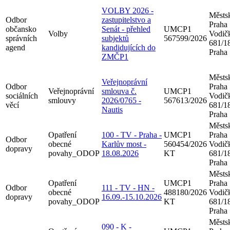
VOLBY 2026 -
Městsk
Odbor
zastupitelstvo a
Praha
občansko
Senát - přehled
UMCP1
Volby
Vodič
správních
subjektů
567599/2026
681/18
agend
kandidujících do
Praha
ZMČP1
Městsk
Veřejnoprávní
Odbor
Praha
Veřejnoprávní
smlouva č.
UMCP1
sociálních
Vodič
smlouvy
2026/0765 -
567613/2026
věcí
681/18
Nautis
Praha
Městsk
Opatření
100 - TV - Praha -
UMCP1
Praha
Odbor
obecné
Karlův most -
560454/2026
Vodič
dopravy
povahy_ODOP
18.08.2026
KT
681/18
Praha
Městsk
Opatření
UMCP1
Praha
Odbor
111 - TV - HN -
obecné
488180/2026
Vodič
dopravy
16.09.-15.10.2026
povahy_ODOP
KT
681/18
Praha
Městsk
090 - K -