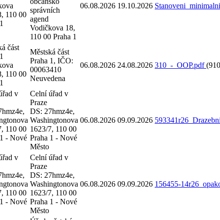
občansko
kova
06.08.2026
19.10.2026
Stanoveni_minimal
správních
, 110 00
agend
 1
Vodičkova 18,
110 00 Praha 1
á část
Městská část
 1
Praha 1, IČO:
kova
06.08.2026
24.08.2026
310_-_OOP.pdf
(910
00063410
, 110 00
Neuvedena
 1
úřad v
Celní úřad v
Praze
7hmz4e,
DS: 27hmz4e,
ngtonova
Washingtonova
06.08.2026
09.09.2026
593341r26_Drazebni
, 110 00
1623/7, 110 00
 1 - Nové
Praha 1 - Nové
Město
úřad v
Celní úřad v
Praze
7hmz4e,
DS: 27hmz4e,
ngtonova
Washingtonova
06.08.2026
09.09.2026
156455-14r26_opako
, 110 00
1623/7, 110 00
 1 - Nové
Praha 1 - Nové
Město