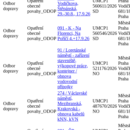
Opatření
UMCP1
Praha
Odbor
Vodičkova,
obecné
560611/2026
Vodič
dopravy
Štěpánská,
povahy_ODOP
SD
681/18
29.-30.8., 17.9.26
Praha
Městsk
Opatření
091 - K - Na
UMCP1
Praha
Odbor
obecné
Florenci, Na
560546/2026
Vodič
dopravy
povahy_ODOP
Poříčí 4.+17.9.26
SD
681/18
Praha
91 / Loretánské
náměstí - zařízení
Městsk
staveniště,
Opatření
UMCP1
Praha
Odbor
výkopové práce,
obecné
521176/2026
Vodič
dopravy
kontejner /
povahy_ODOP
NO
681/18
obnova
Praha
vodovodní
přípojky
274 / Václavské
Městsk
náměstí,
Opatření
UMCP1
Praha
Odbor
Mezibranská,
obecné
487670/2026
Vodič
dopravy
Krakovská -
povahy_ODOP
NO
681/18
obnova kabelů
Praha
kNN, kVN
Městsk