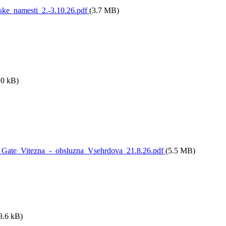
e_namesti_2.-3.10.26.pdf
(3.7 MB)
.0 kB)
ate_Vitezna_-_obsluzna_Vsehrdova_21.8.26.pdf
(5.5 MB)
8.6 kB)