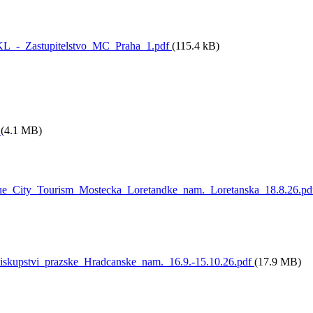
KL_-_Zastupitelstvo_MC_Praha_1.pdf
(115.4 kB)
f
(4.1 MB)
_City_Tourism_Mostecka_Loretandke_nam._Loretanska_18.8.26.pd
kupstvi_prazske_Hradcanske_nam._16.9.-15.10.26.pdf
(17.9 MB)