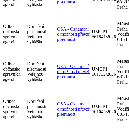
písemnost
681/18
agend
vyhláškou
Praha
Městsk
Odbor
Doručení
OSA - Oznámení
Praha
občansko
písemnosti
UMCP1
o možnosti převzít
Vodič
správních
Veřejnou
561841/2026
písemnost
681/18
agend
vyhláškou
Praha
Městsk
Odbor
Doručení
OSA - Oznámení
Praha
občansko
písemnosti
UMCP1
o možnosti převzít
Vodič
správních
Veřejnou
561732/2026
písemnost
681/18
agend
vyhláškou
Praha
Městsk
Odbor
Doručení
OSA - Oznámení
Praha
občansko
písemnosti
UMCP1
o možnosti převzít
Vodič
správních
Veřejnou
561645/2026
písemnost
681/18
agend
vyhláškou
Praha