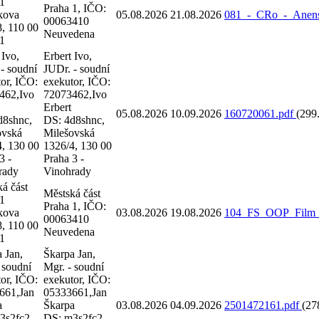
 1
Praha 1, IČO:
kova
05.08.2026
21.08.2026
081_-_CRo_-_Anensk
00063410
, 110 00
Neuvedena
 1
 Ivo,
Erbert Ivo,
- soudní
JUDr. - soudní
or, IČO:
exekutor, IČO:
462,Ivo
72073462,Ivo
Erbert
05.08.2026
10.09.2026
160720061.pdf
(299
d8shnc,
DS: 4d8shnc,
ovská
Milešovská
4, 130 00
1326/4, 130 00
3 -
Praha 3 -
rady
Vinohrady
á část
Městská část
 1
Praha 1, IČO:
kova
03.08.2026
19.08.2026
104_FS_OOP_Film_G
00063410
, 110 00
Neuvedena
 1
 Jan,
Škarpa Jan,
 soudní
Mgr. - soudní
or, IČO:
exekutor, IČO:
661,Jan
05333661,Jan
a
Škarpa
03.08.2026
04.09.2026
2501472161.pdf
(27
3s2fc2,
DS: m3s2fc2,