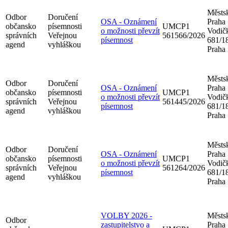
Městsk
Odbor
Doručení
OSA - Oznámení
Praha
občansko
písemnosti
UMCP1
o možnosti převzít
Vodič
správních
Veřejnou
561566/2026
písemnost
681/18
agend
vyhláškou
Praha
Městsk
Odbor
Doručení
OSA - Oznámení
Praha
občansko
písemnosti
UMCP1
o možnosti převzít
Vodič
správních
Veřejnou
561445/2026
písemnost
681/18
agend
vyhláškou
Praha
Městsk
Odbor
Doručení
OSA - Oznámení
Praha
občansko
písemnosti
UMCP1
o možnosti převzít
Vodič
správních
Veřejnou
561264/2026
písemnost
681/18
agend
vyhláškou
Praha
VOLBY 2026 -
Městsk
Odbor
zastupitelstvo a
Praha