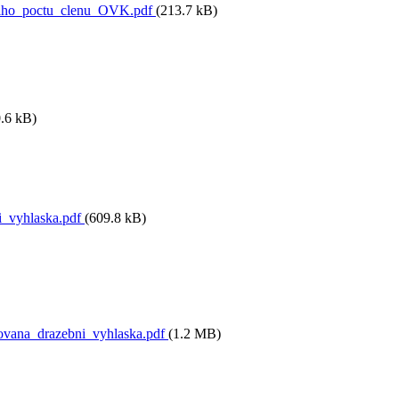
niho_poctu_clenu_OVK.pdf
(213.7 kB)
.6 kB)
_vyhlaska.pdf
(609.8 kB)
vana_drazebni_vyhlaska.pdf
(1.2 MB)