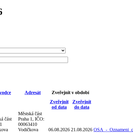
6
vodce
Adresát
Zveřejnit v období
Zveřejnit
Zveřejnit
od data
do data
Městská část
á část
Praha 1, IČO:
 1
00063410
kova
Vodičkova
06.08.2026
21.08.2026
OSA_-_Oznameni_o_