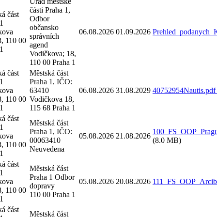
Úřad městské
části Praha 1,
á část
Odbor
 1
občansko
kova
06.08.2026
01.09.2026
Prehled_podanych_
správních
, 110 00
agend
 1
Vodičkova; 18,
110 00 Praha 1
á část
Městská část
 1
Praha 1, IČO:
kova
63410
06.08.2026
31.08.2029
40752954Nautis.pd
, 110 00
Vodičkova 18,
 1
115 68 Praha 1
á část
Městská část
 1
Praha 1, IČO:
100_FS_OOP_Prague
kova
05.08.2026
21.08.2026
00063410
(8.0 MB)
, 110 00
Neuvedena
 1
á část
Městská část
 1
Praha 1 Odbor
kova
05.08.2026
20.08.2026
111_FS_OOP_Arcibis
dopravy
, 110 00
110 00 Praha 1
 1
á část
Městská část