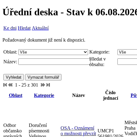
Úřední deska - Stav k 06.08.202
Ke dni
Hledat
Aktuální
Požadovaný dokument již není k dispozici.
Oblast:
Kategorie:
Hledat v
Název:
obsahu:
1 - 25 z 301
Číslo
Oblast
Kategorie
Název
Pů
jednací
Městsk
Odbor
Doručení
OSA - Oznámení
Praha
občansko
písemnosti
UMCP1
o možnosti převzít
Vodič
správních
Veřejnou
561981/2026