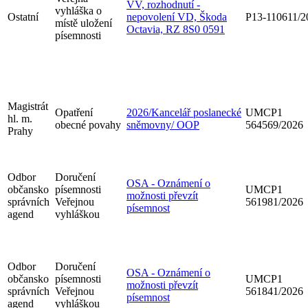
VV, rozhodnutí -
vyhláška o
Ostatní
nepovolení VD, Škoda
P13-110611/2
místě uložení
Octavia, RZ 8S0 0591
písemnosti
Magistrát
Opatření
2026/Kancelář poslanecké
UMCP1
hl. m.
obecné povahy
sněmovny/ OOP
564569/2026
Prahy
Odbor
Doručení
OSA - Oznámení o
občansko
písemnosti
UMCP1
možnosti převzít
správních
Veřejnou
561981/2026
písemnost
agend
vyhláškou
Odbor
Doručení
OSA - Oznámení o
občansko
písemnosti
UMCP1
možnosti převzít
správních
Veřejnou
561841/2026
písemnost
agend
vyhláškou