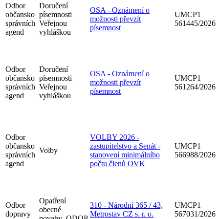
Odbor
Doručení
OSA - Oznámení o
občansko
písemnosti
UMCP1
možnosti převzít
správních
Veřejnou
561445/2026
písemnost
agend
vyhláškou
Odbor
Doručení
OSA - Oznámení o
občansko
písemnosti
UMCP1
možnosti převzít
správních
Veřejnou
561264/2026
písemnost
agend
vyhláškou
Odbor
VOLBY 2026 -
občansko
zastupitelstvo a Senát -
UMCP1
Volby
správních
stanovení minimálního
566988/2026
agend
počtu členů OVK
Opatření
Odbor
310 - Národní 365 / 43,
UMCP1
obecné
dopravy
Metrostav CZ s. r. o.
567031/2026
povahy_ODOP