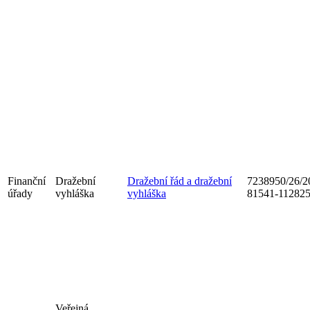
Finanční
Dražební
Dražební řád a dražební
7238950/26/2
úřady
vyhláška
vyhláška
81541-11282
Veřejná