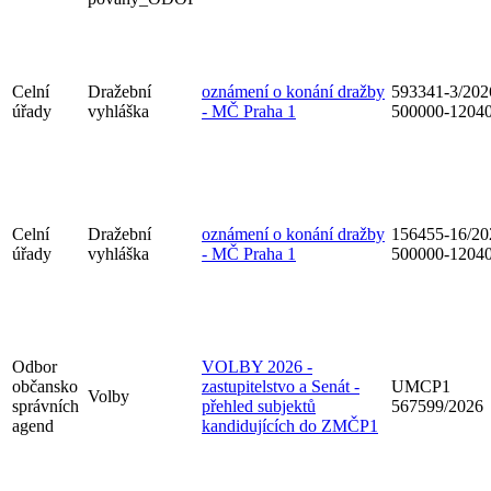
Celní
Dražební
oznámení o konání dražby
593341-3/202
úřady
vyhláška
- MČ Praha 1
500000-1204
Celní
Dražební
oznámení o konání dražby
156455-16/20
úřady
vyhláška
- MČ Praha 1
500000-1204
Odbor
VOLBY 2026 -
občansko
zastupitelstvo a Senát -
UMCP1
Volby
správních
přehled subjektů
567599/2026
agend
kandidujících do ZMČP1