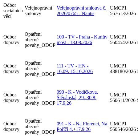
Odbor
Veřejnoprávní
Veřejnoprávní smlouva č.
UMCP1
sociálních
smlouvy
2026/0765 - Nautis
567613/2026
věcí
Opatření
Odbor
100 - TV - Praha - Karlův
UMCP1
obecné
dopravy
most - 18.08.2026
560454/2026
povahy_ODOP
Opatření
Odbor
111 - TV - HN -
UMCP1
obecné
dopravy
16.09.-15.10.2026
488180/2026
povahy_ODOP
Opatření
090 - K - Vodičkova,
Odbor
UMCP1
obecné
Štěpánská, 29.-30.8.,
dopravy
560611/2026
povahy_ODOP
17.9.26
Opatření
Odbor
091 - K - Na Florenci, Na
UMCP1
obecné
dopravy
Poříčí 4.+17.9.26
560546/2026
povahy_ODOP