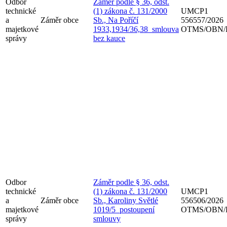
Odbor
Záměr podle § 36, odst.
technické
(1) zákona č. 131/2000
UMCP1
a
Záměr obce
Sb., Na Poříčí
556557/2026
majetkové
1933,1934/36,38_smlouva
OTMS/OBN/
správy
bez kauce
Odbor
Záměr podle § 36, odst.
technické
(1) zákona č. 131/2000
UMCP1
a
Záměr obce
Sb., Karoliny Světlé
556506/2026
majetkové
1019/5_postoupení
OTMS/OBN/
správy
smlouvy