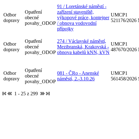
91 / Loretánské náměstí -
Opatření
zařízení staveniště,
Odbor
UMCP1
obecné
výkopové práce, kontejner
dopravy
521176/2026
povahy_ODOP
/ obnova vodovodní
přípojky
Opatření
274 / Václavské náměstí,
Odbor
UMCP1
obecné
Mezibranská, Krakovská -
dopravy
487670/2026
povahy_ODOP
obnova kabelů kNN, kVN
Opatření
Odbor
081 - ČRo - Anenské
UMCP1
obecné
dopravy
náměstí, 2.-3.10.26
561458/2026
povahy_ODOP
1 - 25 z 299