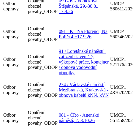
Opatření
090 - K - Vodičkova,
Odbor
UMCP1
obecné
Štěpánská, 29.-30.8.,
dopravy
560611/20
povahy_ODOP
17.9.26
Opatření
Odbor
091 - K - Na Florenci, Na
UMCP1
obecné
dopravy
Poříčí 4.+17.9.26
560546/20
povahy_ODOP
91 / Loretánské náměstí -
Opatření
zařízení staveniště,
Odbor
UMCP1
obecné
výkopové práce, kontejner
dopravy
521176/20
povahy_ODOP
/ obnova vodovodní
přípojky
Opatření
274 / Václavské náměstí,
Odbor
UMCP1
obecné
Mezibranská, Krakovská -
dopravy
487670/20
povahy_ODOP
obnova kabelů kNN, kVN
Opatření
Odbor
081 - ČRo - Anenské
UMCP1
obecné
dopravy
náměstí, 2.-3.10.26
561458/20
povahy_ODOP