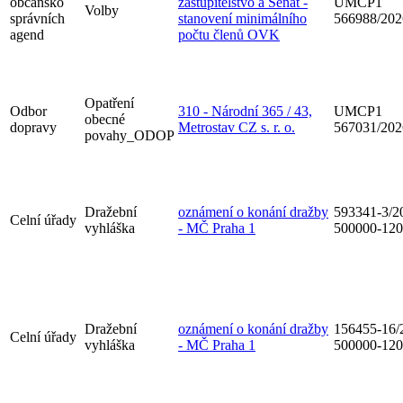
občansko
zastupitelstvo a Senát -
UMCP1
Volby
správních
stanovení minimálního
566988/202
agend
počtu členů OVK
Opatření
Odbor
310 - Národní 365 / 43,
UMCP1
obecné
dopravy
Metrostav CZ s. r. o.
567031/202
povahy_ODOP
Dražební
oznámení o konání dražby
593341-3/2
Celní úřady
vyhláška
- MČ Praha 1
500000-12
Dražební
oznámení o konání dražby
156455-16/
Celní úřady
vyhláška
- MČ Praha 1
500000-12