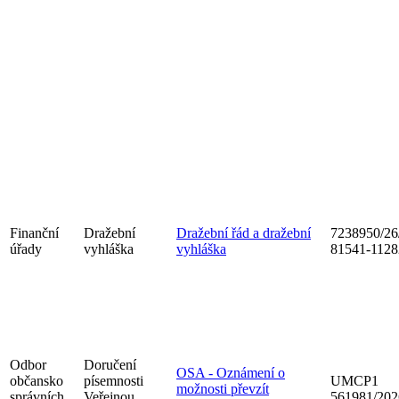
Finanční
Dražební
Dražební řád a dražební
7238950/26
úřady
vyhláška
vyhláška
81541-1128
Odbor
Doručení
OSA - Oznámení o
občansko
písemnosti
UMCP1
možnosti převzít
správních
Veřejnou
561981/202