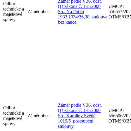
Záměr podle § 36, odst.
Odbor
(1) zákona č. 131/2000
UMCP1
technické a
Záměr obce
Sb., Na Poříčí
556557/202
majetkové
1933,1934/36,38_smlouva
OTMS/OBN
správy
bez kauce
Záměr podle § 36, odst.
Odbor
(1) zákona č. 131/2000
UMCP1
technické a
Záměr obce
Sb., Karoliny Světlé
556506/202
majetkové
1019/5_postoupení
OTMS/OBN
správy
smlouvy