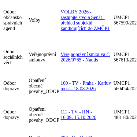
Odbor
VOLBY 2026 -
občansko
zastupitelstvo a Senát -
UMCP1
Volby
správních
přehled subjektů
567599/202
agend
kandidujících do ZMČP1
Odbor
Veřejnoprávní
Veřejnoprávní smlouva č.
UMCP1
sociálních
smlouvy
2026/0765 - Nautis
567613/202
věcí
Opatření
Odbor
100 - TV - Praha - Karlův
UMCP1
obecné
dopravy
most - 18.08.2026
560454/20
povahy_ODOP
Opatření
Odbor
111 - TV - HN -
UMCP1
obecné
dopravy
16.09.-15.10.2026
488180/20
povahy_ODOP