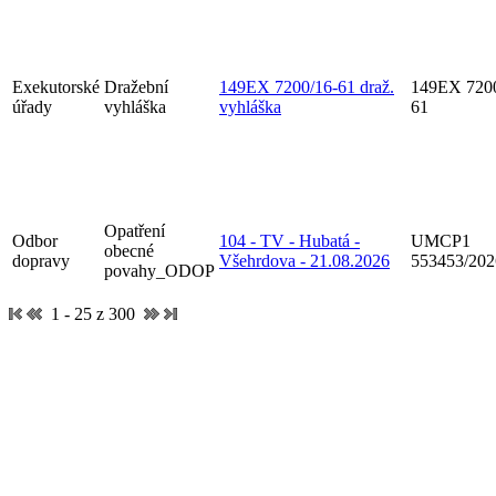
Exekutorské
Dražební
149EX 7200/16-61 draž.
149EX 7200
úřady
vyhláška
vyhláška
61
Opatření
Odbor
104 - TV - Hubatá -
UMCP1
obecné
dopravy
Všehrdova - 21.08.2026
553453/20
povahy_ODOP
1 - 25 z 300