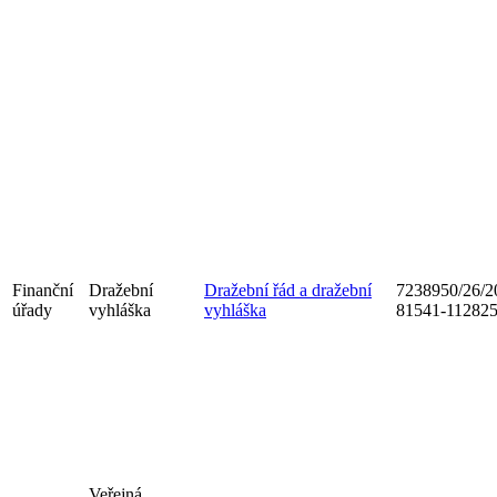
Finanční
Dražební
Dražební řád a dražební
7238950/26/2
úřady
vyhláška
vyhláška
81541-11282
Veřejná