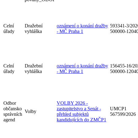
Celní
Dražební
oznámení o konání dražby
593341-3/202
úřady
vyhláška
- MČ Praha 1
500000-1204
Celní
Dražební
oznámení o konání dražby
156455-16/20
úřady
vyhláška
- MČ Praha 1
500000-1204
Odbor
VOLBY 2026 -
občansko
zastupitelstvo a Senát -
UMCP1
Volby
správních
přehled subjektů
567599/2026
agend
kandidujících do ZMČP1