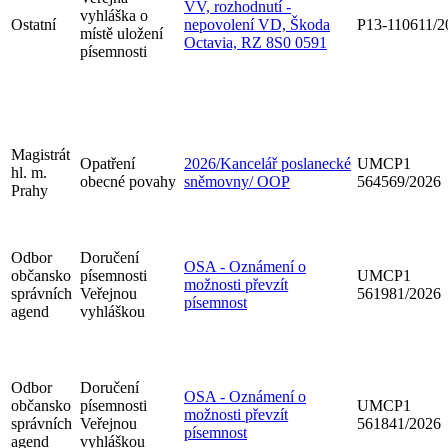
VV, rozhodnutí -
vyhláška o
Ostatní
nepovolení VD, Škoda
P13-110611/2
místě uložení
Octavia, RZ 8S0 0591
písemnosti
Magistrát
Opatření
2026/Kancelář poslanecké
UMCP1
hl. m.
obecné povahy
sněmovny/ OOP
564569/2026
Prahy
Odbor
Doručení
OSA - Oznámení o
občansko
písemnosti
UMCP1
možnosti převzít
správních
Veřejnou
561981/2026
písemnost
agend
vyhláškou
Odbor
Doručení
OSA - Oznámení o
občansko
písemnosti
UMCP1
možnosti převzít
správních
Veřejnou
561841/2026
písemnost
agend
vyhláškou