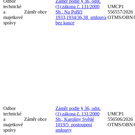
Odbor
Záměr podle § 36, odst.
technické
(1) zákona č. 131/2000
UMCP1
a
Záměr obce
Sb., Na Poříčí
556557/2026
majetkové
1933,1934/36,38_smlouva
OTMS/OBN/
správy
bez kauce
Odbor
Záměr podle § 36, odst.
technické
(1) zákona č. 131/2000
UMCP1
a
Záměr obce
Sb., Karoliny Světlé
556506/2026
majetkové
1019/5_postoupení
OTMS/OBN/
správy
smlouvy