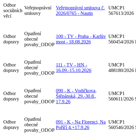
Odbor
Veřejnoprávní
Veřejnoprávní smlouva č.
UMCP1
sociálních
smlouvy
2026/0765 - Nautis
567613/2026
věcí
Opatření
Odbor
100 - TV - Praha - Karlův
UMCP1
obecné
dopravy
most - 18.08.2026
560454/2026
povahy_ODOP
Opatření
Odbor
111 - TV - HN -
UMCP1
obecné
dopravy
16.09.-15.10.2026
488180/2026
povahy_ODOP
Opatření
090 - K - Vodičkova,
Odbor
UMCP1
obecné
Štěpánská, 29.-30.8.,
dopravy
560611/2026
povahy_ODOP
17.9.26
Opatření
Odbor
091 - K - Na Florenci, Na
UMCP1
obecné
dopravy
Poříčí 4.+17.9.26
560546/2026
povahy_ODOP