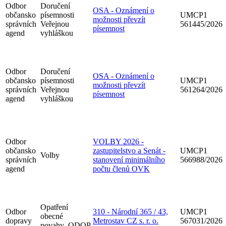
Odbor
Doručení
OSA - Oznámení o
občansko
písemnosti
UMCP1
možnosti převzít
správních
Veřejnou
561445/2026
písemnost
agend
vyhláškou
Odbor
Doručení
OSA - Oznámení o
občansko
písemnosti
UMCP1
možnosti převzít
správních
Veřejnou
561264/2026
písemnost
agend
vyhláškou
Odbor
VOLBY 2026 -
občansko
zastupitelstvo a Senát -
UMCP1
Volby
správních
stanovení minimálního
566988/2026
agend
počtu členů OVK
Opatření
Odbor
310 - Národní 365 / 43,
UMCP1
obecné
dopravy
Metrostav CZ s. r. o.
567031/2026
povahy_ODOP