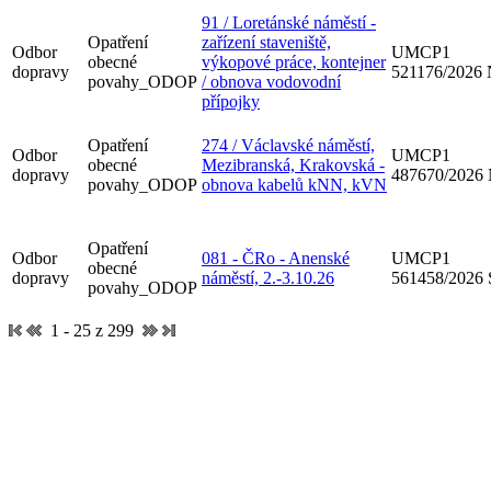
91 / Loretánské náměstí -
Opatření
zařízení staveniště,
Odbor
UMCP1
obecné
výkopové práce, kontejner
dopravy
521176/2026
povahy_ODOP
/ obnova vodovodní
přípojky
Opatření
274 / Václavské náměstí,
Odbor
UMCP1
obecné
Mezibranská, Krakovská -
dopravy
487670/2026
povahy_ODOP
obnova kabelů kNN, kVN
Opatření
Odbor
081 - ČRo - Anenské
UMCP1
obecné
dopravy
náměstí, 2.-3.10.26
561458/2026
povahy_ODOP
1 - 25 z 299