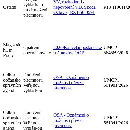
VV, rozhodnutí -
vyhláška o
Ostatní
nepovolení VD, Škoda
P13-110611/2
místě uložení
Octavia, RZ 8S0 0591
písemnosti
Magistrát
Opatření
2026/Kancelář poslanecké
UMCP1
hl. m.
obecné povahy
sněmovny/ OOP
564569/2026
Prahy
Odbor
Doručení
OSA - Oznámení o
občansko
písemnosti
UMCP1
možnosti převzít
správních
Veřejnou
561981/2026
písemnost
agend
vyhláškou
Odbor
Doručení
OSA - Oznámení o
občansko
písemnosti
UMCP1
možnosti převzít
správních
Veřejnou
561841/2026
písemnost
agend
vyhláškou