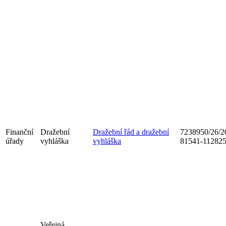
Finanční
Dražební
Dražební řád a dražební
7238950/26/2
úřady
vyhláška
vyhláška
81541-11282
Veřejná