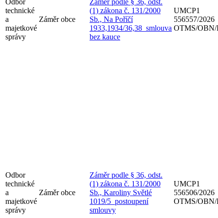
Odbor
Záměr podle § 36, odst.
technické
(1) zákona č. 131/2000
UMCP1
a
Záměr obce
Sb., Na Poříčí
556557/2026
majetkové
1933,1934/36,38_smlouva
OTMS/OBN/
správy
bez kauce
Odbor
Záměr podle § 36, odst.
technické
(1) zákona č. 131/2000
UMCP1
a
Záměr obce
Sb., Karoliny Světlé
556506/2026
majetkové
1019/5_postoupení
OTMS/OBN/
správy
smlouvy