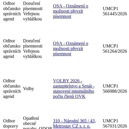
Odbor
Doručení
OSA - Oznámení o
občansko
písemnosti
UMCP1
možnosti převzít
správních
Veřejnou
561445/2026
písemnost
agend
vyhláškou
Odbor
Doručení
OSA - Oznámení o
občansko
písemnosti
UMCP1
možnosti převzít
správních
Veřejnou
561264/2026
písemnost
agend
vyhláškou
Odbor
VOLBY 2026 -
občansko
zastupitelstvo a Senát -
UMCP1
Volby
správních
stanovení minimálního
566988/2026
agend
počtu členů OVK
Opatření
Odbor
310 - Národní 365 / 43,
UMCP1
obecné
dopravy
Metrostav CZ s. r. o.
567031/2026
povahy_ODOP