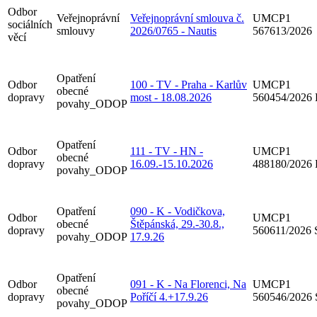
Odbor
Veřejnoprávní
Veřejnoprávní smlouva č.
UMCP1
sociálních
smlouvy
2026/0765 - Nautis
567613/2026
věcí
Opatření
Odbor
100 - TV - Praha - Karlův
UMCP1
obecné
dopravy
most - 18.08.2026
560454/2026
povahy_ODOP
Opatření
Odbor
111 - TV - HN -
UMCP1
obecné
dopravy
16.09.-15.10.2026
488180/2026
povahy_ODOP
Opatření
090 - K - Vodičkova,
Odbor
UMCP1
obecné
Štěpánská, 29.-30.8.,
dopravy
560611/2026
povahy_ODOP
17.9.26
Opatření
Odbor
091 - K - Na Florenci, Na
UMCP1
obecné
dopravy
Poříčí 4.+17.9.26
560546/2026
povahy_ODOP