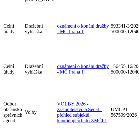
Celní
Dražební
oznámení o konání dražby
593341-3/202
úřady
vyhláška
- MČ Praha 1
500000-1204
Celní
Dražební
oznámení o konání dražby
156455-16/20
úřady
vyhláška
- MČ Praha 1
500000-1204
Odbor
VOLBY 2026 -
občansko
zastupitelstvo a Senát -
UMCP1
Volby
správních
přehled subjektů
567599/2026
agend
kandidujících do ZMČP1