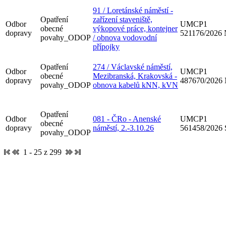
91 / Loretánské náměstí -
Opatření
zařízení staveniště,
Odbor
UMCP1
obecné
výkopové práce, kontejner
dopravy
521176/2026
povahy_ODOP
/ obnova vodovodní
přípojky
Opatření
274 / Václavské náměstí,
Odbor
UMCP1
obecné
Mezibranská, Krakovská -
dopravy
487670/2026
povahy_ODOP
obnova kabelů kNN, kVN
Opatření
Odbor
081 - ČRo - Anenské
UMCP1
obecné
dopravy
náměstí, 2.-3.10.26
561458/2026
povahy_ODOP
1 - 25 z 299