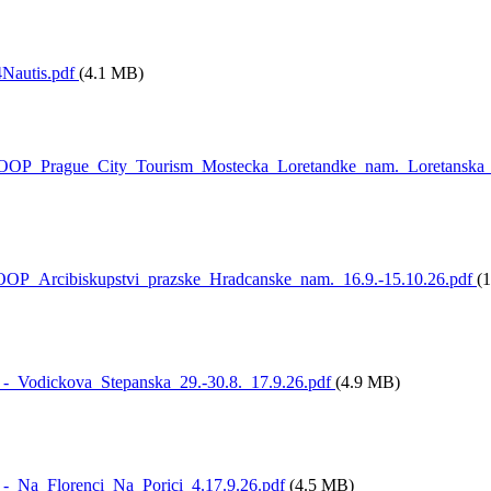
Nautis.pdf
(4.1 MB)
OP_Prague_City_Tourism_Mostecka_Loretandke_nam._Loretanska_1
OP_Arcibiskupstvi_prazske_Hradcanske_nam._16.9.-15.10.26.pdf
(
-_Vodickova_Stepanska_29.-30.8._17.9.26.pdf
(4.9 MB)
-_Na_Florenci_Na_Porici_4.17.9.26.pdf
(4.5 MB)