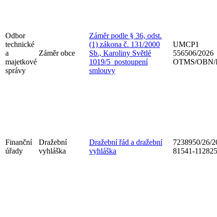
Odbor
Záměr podle § 36, odst.
technické
(1) zákona č. 131/2000
UMCP1
a
Záměr obce
Sb., Karoliny Světlé
556506/2026
majetkové
1019/5_postoupení
OTMS/OBN/
správy
smlouvy
Finanční
Dražební
Dražební řád a dražební
7238950/26/2
úřady
vyhláška
vyhláška
81541-11282