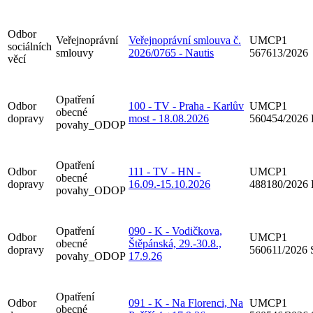
Odbor
Veřejnoprávní
Veřejnoprávní smlouva č.
UMCP1
sociálních
smlouvy
2026/0765 - Nautis
567613/2026
věcí
Opatření
Odbor
100 - TV - Praha - Karlův
UMCP1
obecné
dopravy
most - 18.08.2026
560454/2026
povahy_ODOP
Opatření
Odbor
111 - TV - HN -
UMCP1
obecné
dopravy
16.09.-15.10.2026
488180/2026
povahy_ODOP
Opatření
090 - K - Vodičkova,
Odbor
UMCP1
obecné
Štěpánská, 29.-30.8.,
dopravy
560611/2026
povahy_ODOP
17.9.26
Opatření
Odbor
091 - K - Na Florenci, Na
UMCP1
obecné