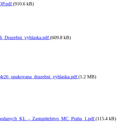
OP.pdf
(910.6 kB)
6_Drazebni_vyhlaska.pdf
(609.8 kB)
4r26_opakovana_drazebni_vyhlaska.pdf
(1.2 MB)
podanych_KL_-_Zastupitelstvo_MC_Praha_1.pdf
(115.4 kB)