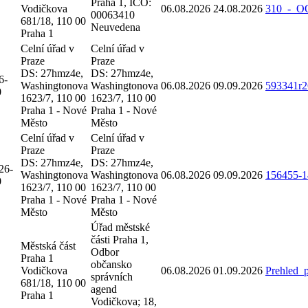
Praha 1, IČO:
Vodičkova
06.08.2026
24.08.2026
310_-_O
00063410
681/18, 110 00
Neuvedena
Praha 1
Celní úřad v
Celní úřad v
Praze
Praze
DS: 27hmz4e,
DS: 27hmz4e,
6-
Washingtonova
Washingtonova
06.08.2026
09.09.2026
593341r2
0
1623/7, 110 00
1623/7, 110 00
Praha 1 - Nové
Praha 1 - Nové
Město
Město
Celní úřad v
Celní úřad v
Praze
Praze
DS: 27hmz4e,
DS: 27hmz4e,
26-
Washingtonova
Washingtonova
06.08.2026
09.09.2026
156455-1
0
1623/7, 110 00
1623/7, 110 00
Praha 1 - Nové
Praha 1 - Nové
Město
Město
Úřad městské
části Praha 1,
Městská část
Odbor
Praha 1
občansko
Vodičkova
06.08.2026
01.09.2026
Prehled_
správních
681/18, 110 00
agend
Praha 1
Vodičkova; 18,