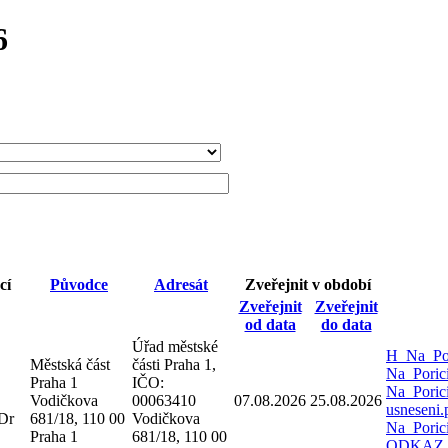
6
cí
Původce
Adresát
Zveřejnit v období
Zveřejnit
Zveřejnit
od data
do data
Úřad městské
H_Na_Por
Městská část
části Praha 1,
Na_Poric
Praha 1
IČO:
Na_Poric
Vodičkova
00063410
07.08.2026
25.08.2026
usneseni
Dr
681/18, 110 00
Vodičkova
Na_Poric
Praha 1
681/18, 110 00
ODKAZ