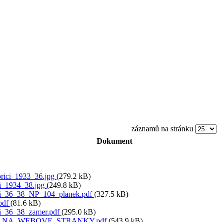
záznamů na stránku
Dokument
ici_1933_36.jpg
(279.2 kB)
i_1934_38.jpg
(249.8 kB)
i_36_38_NP_104_planek.pdf
(327.5 kB)
.pdf
(81.6 kB)
i_36_38_zamer.pdf
(295.0 kB)
_NA_WEBOVE_STRANKY.pdf
(543.9 kB)