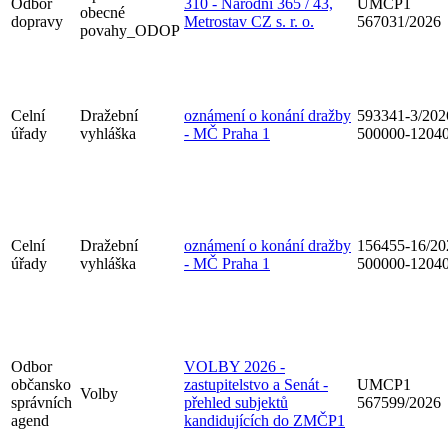
Odbor
310 - Národní 365 / 43,
UMCP1
obecné
dopravy
Metrostav CZ s. r. o.
567031/2026
povahy_ODOP
Celní
Dražební
oznámení o konání dražby
593341-3/202
úřady
vyhláška
- MČ Praha 1
500000-1204
Celní
Dražební
oznámení o konání dražby
156455-16/20
úřady
vyhláška
- MČ Praha 1
500000-1204
Odbor
VOLBY 2026 -
občansko
zastupitelstvo a Senát -
UMCP1
Volby
správních
přehled subjektů
567599/2026
agend
kandidujících do ZMČP1