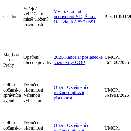
Veřejná
VV, rozhodnutí -
vyhláška o
Ostatní
nepovolení VD, Škoda
P13-110611/2
místě uložení
Octavia, RZ 8S0 0591
písemnosti
Magistrát
Opatření
2026/Kancelář poslanecké
UMCP1
hl. m.
obecné povahy
sněmovny/ OOP
564569/2026
Prahy
Odbor
Doručení
OSA - Oznámení o
občansko
písemnosti
UMCP1
možnosti převzít
správních
Veřejnou
561981/2026
písemnost
agend
vyhláškou
Odbor
Doručení
OSA - Oznámení o
občansko
písemnosti
UMCP1
možnosti převzít