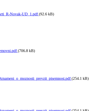
zeti_R-Novak-UD_1.pdf
(92.6 kB)
movni.pdf
(706.8 kB)
nameni_o_moznosti_prevzit_pisemnost.pdf
(254.1 kB)
nameni_o_moznosti_prevzit_pisemnost.pdf
(254.1 kB)