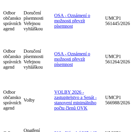
Odbor
Doručení
OSA - Oznámení o
občansko
písemnosti
UMCP1
možnosti převzít
správních
Veřejnou
561445/2026
písemnost
agend
vyhláškou
Odbor
Doručení
OSA - Oznámení o
občansko
písemnosti
UMCP1
možnosti převzít
správních
Veřejnou
561264/2026
písemnost
agend
vyhláškou
Odbor
VOLBY 2026 -
občansko
zastupitelstvo a Senát -
UMCP1
Volby
správních
stanovení minimálního
566988/2026
agend
počtu členů OVK
Opatření