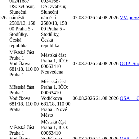
00241687
00241687
DS: zv6bsur,
DS: zv6bsur,
Sluneční
Sluneční
026
náměstí
náměstí
07.08.2026
24.08.2026
VV-prev
2580/13, 158
2580/13, 158
00 Praha 5 -
00 Praha 5 -
Stodůlky,
Stodůlky,
Česká
Česká
republika
republika
Městská část
Městská část
Praha 1
Praha 1, IČO:
Vodičkova
07.08.2026
24.08.2026
OOP_Sne
00063410
681/18, 110 00
Neuvedena
Praha 1
Městská část
Městská část
Praha 1, IČO:
Praha 1
00063410
Vodičkova
Vodičkova
06.08.2026
21.08.2026
OSA_-_Oz
681/18, 110 00
681/18, 110 00
Praha 1
Praha - Nové
Město
Městská část
Městská část
Praha 1, IČO:
Praha 1
00063410
Vodičkova
Vodičkova
06.08.2026
21.08.2026
OSA_-_Oz