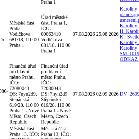
Praha 1
Karoliny
planek.j
Úřad městské
usneseni
Městská část
části Praha 1,
Karoliny
Praha 1
IČO:
H_Karoli
Vodičkova
00063410
07.08.2026
25.08.2026
K._Svetl
Dr
681/18, 110 00
Vodičkova
Karoliny
Praha 1
681/18, 110 00
Karoliny
Praha 1
SM_1019_
ODKAZ
Finanční úřad
Finanční úřad
pro hlavní
pro hlavní
město Prahu,
město Prahu,
IČO:
IČO:
72080043
72080043
080-
DS: 7nyn2d9,
DS: 7nyn2d9,
07.08.2026
02.09.2026
DV_2609
5
Štěpánská
Štěpánská
619/28, 110 00
619/28, 110 00
Praha 1 - Nové
Praha 1 - Nové
Město, Czech
Město, Czech
Republic
Republic
Městská část
Městská část
Praha 13, IČO:
Praha 13, IČO: