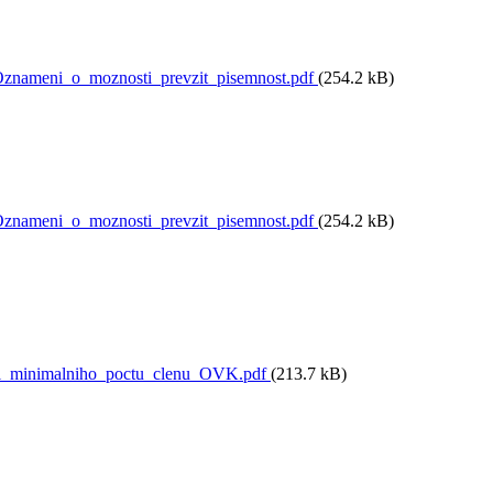
nameni_o_moznosti_prevzit_pisemnost.pdf
(254.2 kB)
nameni_o_moznosti_prevzit_pisemnost.pdf
(254.2 kB)
i_minimalniho_poctu_clenu_OVK.pdf
(213.7 kB)