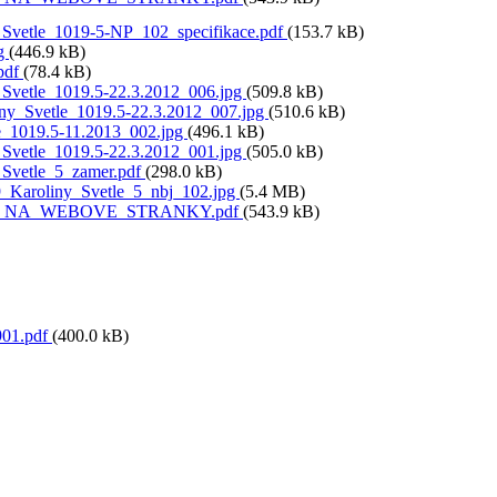
_Svetle_1019-5-NP_102_specifikace.pdf
(153.7 kB)
pg
(446.9 kB)
.pdf
(78.4 kB)
_Svetle_1019.5-22.3.2012_006.jpg
(509.8 kB)
ny_Svetle_1019.5-22.3.2012_007.jpg
(510.6 kB)
e_1019.5-11.2013_002.jpg
(496.1 kB)
_Svetle_1019.5-22.3.2012_001.jpg
(505.0 kB)
_Svetle_5_zamer.pdf
(298.0 kB)
Karoliny_Svetle_5_nbj_102.jpg
(5.4 MB)
_NA_WEBOVE_STRANKY.pdf
(543.9 kB)
01.pdf
(400.0 kB)