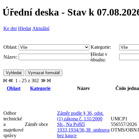
Úřední deska - Stav k 07.08.202
Ke dni
Hledat
Aktuální
Oblast:
Kategorie:
Hledat v
Název:
obsahu:
1 - 25 z 302
Oblast
Kategorie
Název
Číslo jedna
Odbor
Záměr podle § 36, odst.
technické
(1) zákona č. 131/2000
UMCP1
a
Záměr obce
Sb., Na Poříčí
556557/2026
majetkové
1933,1934/36,38_smlouva
OTMS/OBN/
správy
bez kauce