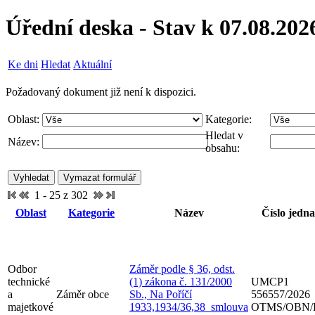
Úřední deska - Stav k 07.08.202
Ke dni
Hledat
Aktuální
Požadovaný dokument již není k dispozici.
Oblast:
Kategorie:
Hledat v
Název:
obsahu:
1 - 25 z 302
Oblast
Kategorie
Název
Číslo jedna
Odbor
Záměr podle § 36, odst.
technické
(1) zákona č. 131/2000
UMCP1
a
Záměr obce
Sb., Na Poříčí
556557/2026
majetkové
1933,1934/36,38_smlouva
OTMS/OBN/