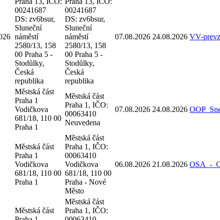
Praha 13, IČO:
Praha 13, IČO:
00241687
00241687
DS: zv6bsur,
DS: zv6bsur,
Sluneční
Sluneční
026
náměstí
náměstí
07.08.2026
24.08.2026
VV-prev
2580/13, 158
2580/13, 158
00 Praha 5 -
00 Praha 5 -
Stodůlky,
Stodůlky,
Česká
Česká
republika
republika
Městská část
Městská část
Praha 1
Praha 1, IČO:
Vodičkova
07.08.2026
24.08.2026
OOP_Sne
00063410
681/18, 110 00
Neuvedena
Praha 1
Městská část
Městská část
Praha 1, IČO:
Praha 1
00063410
Vodičkova
Vodičkova
06.08.2026
21.08.2026
OSA_-_Oz
681/18, 110 00
681/18, 110 00
Praha 1
Praha - Nové
Město
Městská část
Městská část
Praha 1, IČO:
Praha 1
00063410