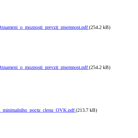
nameni_o_moznosti_prevzit_pisemnost.pdf
(254.2 kB)
nameni_o_moznosti_prevzit_pisemnost.pdf
(254.2 kB)
i_minimalniho_poctu_clenu_OVK.pdf
(213.7 kB)