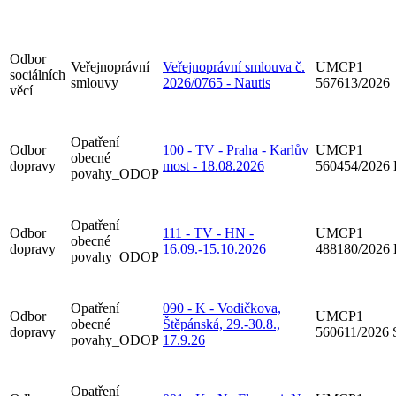
Odbor
Veřejnoprávní
Veřejnoprávní smlouva č.
UMCP1
sociálních
smlouvy
2026/0765 - Nautis
567613/2026
věcí
Opatření
Odbor
100 - TV - Praha - Karlův
UMCP1
obecné
dopravy
most - 18.08.2026
560454/2026
povahy_ODOP
Opatření
Odbor
111 - TV - HN -
UMCP1
obecné
dopravy
16.09.-15.10.2026
488180/2026
povahy_ODOP
Opatření
090 - K - Vodičkova,
Odbor
UMCP1
obecné
Štěpánská, 29.-30.8.,
dopravy
560611/2026
povahy_ODOP
17.9.26
Opatření