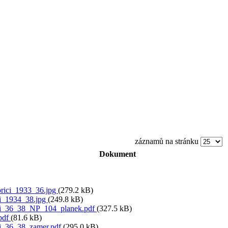
záznamů na stránku
Dokument
ici_1933_36.jpg
(279.2 kB)
i_1934_38.jpg
(249.8 kB)
i_36_38_NP_104_planek.pdf
(327.5 kB)
.pdf
(81.6 kB)
i_36_38_zamer.pdf
(295.0 kB)