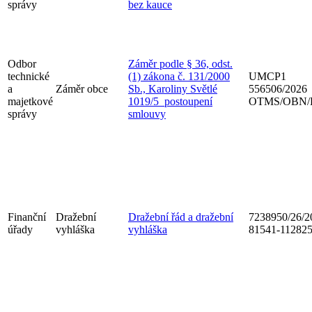
správy
bez kauce
Odbor
Záměr podle § 36, odst.
technické
(1) zákona č. 131/2000
UMCP1
a
Záměr obce
Sb., Karoliny Světlé
556506/2026
majetkové
1019/5_postoupení
OTMS/OBN/
správy
smlouvy
Finanční
Dražební
Dražební řád a dražební
7238950/26/2
úřady
vyhláška
vyhláška
81541-11282