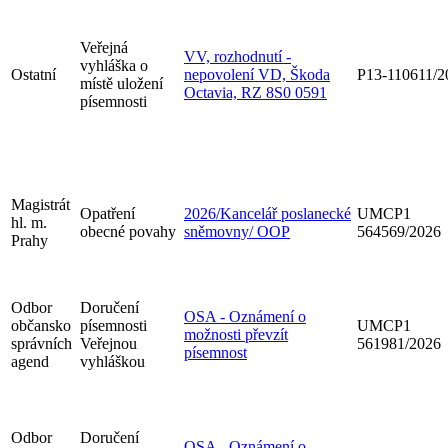
Veřejná
VV, rozhodnutí -
vyhláška o
Ostatní
nepovolení VD, Škoda
P13-110611/2
místě uložení
Octavia, RZ 8S0 0591
písemnosti
Magistrát
Opatření
2026/Kancelář poslanecké
UMCP1
hl. m.
obecné povahy
sněmovny/ OOP
564569/2026
Prahy
Odbor
Doručení
OSA - Oznámení o
občansko
písemnosti
UMCP1
možnosti převzít
správních
Veřejnou
561981/2026
písemnost
agend
vyhláškou
Odbor
Doručení
OSA - Oznámení o