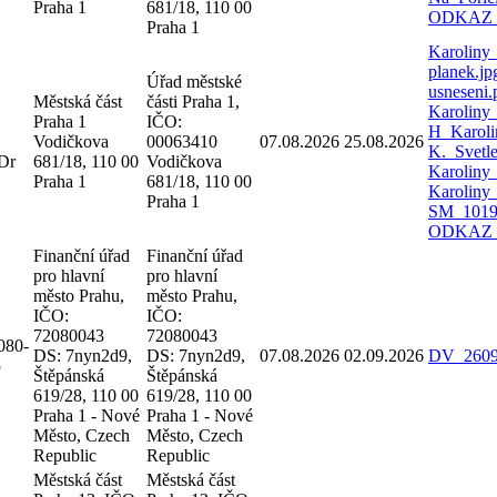
Praha 1
681/18, 110 00
ODKAZ
Praha 1
Karoliny
planek.j
Úřad městské
usneseni
Městská část
části Praha 1,
Karoliny
Praha 1
IČO:
H_Karoli
Vodičkova
00063410
07.08.2026
25.08.2026
K._Svetl
Dr
681/18, 110 00
Vodičkova
Karoliny
Praha 1
681/18, 110 00
Karoliny
Praha 1
SM_1019_
ODKAZ
Finanční úřad
Finanční úřad
pro hlavní
pro hlavní
město Prahu,
město Prahu,
IČO:
IČO:
72080043
72080043
080-
DS: 7nyn2d9,
DS: 7nyn2d9,
07.08.2026
02.09.2026
DV_2609
5
Štěpánská
Štěpánská
619/28, 110 00
619/28, 110 00
Praha 1 - Nové
Praha 1 - Nové
Město, Czech
Město, Czech
Republic
Republic
Městská část
Městská část