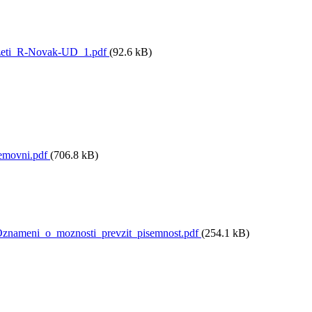
zeti_R-Novak-UD_1.pdf
(92.6 kB)
movni.pdf
(706.8 kB)
nameni_o_moznosti_prevzit_pisemnost.pdf
(254.1 kB)