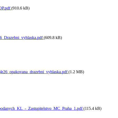
OP.pdf
(910.6 kB)
6_Drazebni_vyhlaska.pdf
(609.8 kB)
4r26_opakovana_drazebni_vyhlaska.pdf
(1.2 MB)
podanych_KL_-_Zastupitelstvo_MC_Praha_1.pdf
(115.4 kB)