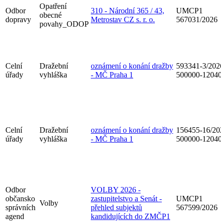
Opatření
Odbor
310 - Národní 365 / 43,
UMCP1
obecné
dopravy
Metrostav CZ s. r. o.
567031/2026
povahy_ODOP
Celní
Dražební
oznámení o konání dražby
593341-3/202
úřady
vyhláška
- MČ Praha 1
500000-1204
Celní
Dražební
oznámení o konání dražby
156455-16/20
úřady
vyhláška
- MČ Praha 1
500000-1204
Odbor
VOLBY 2026 -
občansko
zastupitelstvo a Senát -
UMCP1
Volby
správních
přehled subjektů
567599/2026
agend
kandidujících do ZMČP1