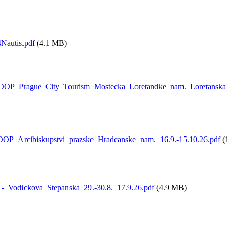
Nautis.pdf
(4.1 MB)
OP_Prague_City_Tourism_Mostecka_Loretandke_nam._Loretanska_1
OP_Arcibiskupstvi_prazske_Hradcanske_nam._16.9.-15.10.26.pdf
(
-_Vodickova_Stepanska_29.-30.8._17.9.26.pdf
(4.9 MB)