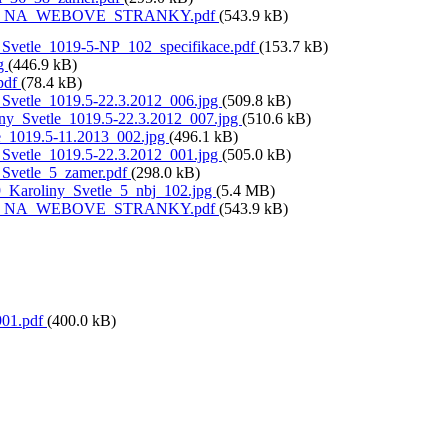
_NA_WEBOVE_STRANKY.pdf
(543.9 kB)
_Svetle_1019-5-NP_102_specifikace.pdf
(153.7 kB)
pg
(446.9 kB)
.pdf
(78.4 kB)
_Svetle_1019.5-22.3.2012_006.jpg
(509.8 kB)
ny_Svetle_1019.5-22.3.2012_007.jpg
(510.6 kB)
e_1019.5-11.2013_002.jpg
(496.1 kB)
_Svetle_1019.5-22.3.2012_001.jpg
(505.0 kB)
_Svetle_5_zamer.pdf
(298.0 kB)
Karoliny_Svetle_5_nbj_102.jpg
(5.4 MB)
_NA_WEBOVE_STRANKY.pdf
(543.9 kB)
01.pdf
(400.0 kB)