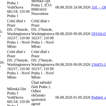
Městská část
Praha 1
Praha 1, IČO:
Vodičkova
06.08.2026
24.08.2026
310_-_O
00063410
681/18, 110 00
Neuvedena
Praha 1
Celní úřad v
Celní úřad v
Praze
Praze
DS: 27hmz4e,
DS: 27hmz4e,
6-
Washingtonova
Washingtonova
06.08.2026
09.09.2026
593341r2
0
1623/7, 110 00
1623/7, 110 00
Praha 1 - Nové
Praha 1 - Nové
Město
Město
Celní úřad v
Celní úřad v
Praze
Praze
DS: 27hmz4e,
DS: 27hmz4e,
26-
Washingtonova
Washingtonova
06.08.2026
09.09.2026
156455-1
0
1623/7, 110 00
1623/7, 110 00
Praha 1 - Nové
Praha 1 - Nové
Město
Město
Úřad městské
části Praha 1,
Městská část
Odbor
Praha 1
občansko
Vodičkova
06.08.2026
01.09.2026
Prehled_
správních
681/18, 110 00
agend
Praha 1