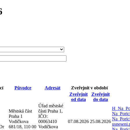
6
cí
Původce
Adresát
Zveřejnit v období
Zveřejnit
Zveřejnit
od data
do data
Úřad městské
H_Na_Por
Městská část
části Praha 1,
Na_Poric
Praha 1
IČO:
Na_Poric
Vodičkova
00063410
07.08.2026
25.08.2026
usneseni
Dr
681/18, 110 00
Vodičkova
Na_Poric