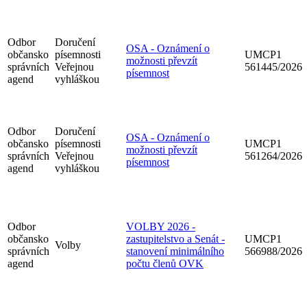
Odbor
Doručení
OSA - Oznámení o
občansko
písemnosti
UMCP1
možnosti převzít
správních
Veřejnou
561445/2026
písemnost
agend
vyhláškou
Odbor
Doručení
OSA - Oznámení o
občansko
písemnosti
UMCP1
možnosti převzít
správních
Veřejnou
561264/2026
písemnost
agend
vyhláškou
Odbor
VOLBY 2026 -
občansko
zastupitelstvo a Senát -
UMCP1
Volby
správních
stanovení minimálního
566988/2026
agend
počtu členů OVK