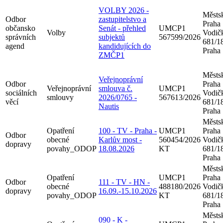
VOLBY 2026 -
Městsk
Odbor
zastupitelstvo a
Praha
občansko
Senát - přehled
UMCP1
Volby
Vodič
správních
subjektů
567599/2026
681/18
agend
kandidujících do
Praha
ZMČP1
Městsk
Veřejnoprávní
Odbor
Praha
Veřejnoprávní
smlouva č.
UMCP1
sociálních
Vodič
smlouvy
2026/0765 -
567613/2026
věcí
681/18
Nautis
Praha
Městsk
Opatření
100 - TV - Praha -
UMCP1
Praha
Odbor
obecné
Karlův most -
560454/2026
Vodič
dopravy
povahy_ODOP
18.08.2026
KT
681/18
Praha
Městsk
Opatření
UMCP1
Praha
Odbor
111 - TV - HN -
obecné
488180/2026
Vodič
dopravy
16.09.-15.10.2026
povahy_ODOP
KT
681/18
Praha
Městsk
090 - K -