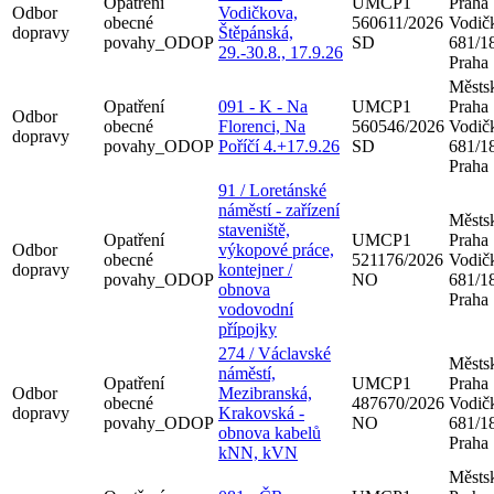
Opatření
UMCP1
Praha
Odbor
Vodičkova,
obecné
560611/2026
Vodič
dopravy
Štěpánská,
povahy_ODOP
SD
681/18
29.-30.8., 17.9.26
Praha
Městsk
Opatření
091 - K - Na
UMCP1
Praha
Odbor
obecné
Florenci, Na
560546/2026
Vodič
dopravy
povahy_ODOP
Poříčí 4.+17.9.26
SD
681/18
Praha
91 / Loretánské
náměstí - zařízení
Městsk
staveniště,
Opatření
UMCP1
Praha
Odbor
výkopové práce,
obecné
521176/2026
Vodič
dopravy
kontejner /
povahy_ODOP
NO
681/18
obnova
Praha
vodovodní
přípojky
274 / Václavské
Městsk
náměstí,
Opatření
UMCP1
Praha
Odbor
Mezibranská,
obecné
487670/2026
Vodič
dopravy
Krakovská -
povahy_ODOP
NO
681/18
obnova kabelů
Praha
kNN, kVN
Městsk