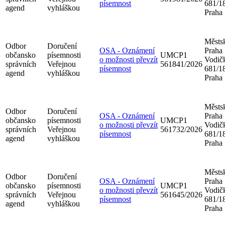
písemnost
681/18
agend
vyhláškou
Praha
Městsk
Odbor
Doručení
OSA - Oznámení
Praha
občansko
písemnosti
UMCP1
o možnosti převzít
Vodič
správních
Veřejnou
561841/2026
písemnost
681/18
agend
vyhláškou
Praha
Městsk
Odbor
Doručení
OSA - Oznámení
Praha
občansko
písemnosti
UMCP1
o možnosti převzít
Vodič
správních
Veřejnou
561732/2026
písemnost
681/18
agend
vyhláškou
Praha
Městsk
Odbor
Doručení
OSA - Oznámení
Praha
občansko
písemnosti
UMCP1
o možnosti převzít
Vodič
správních
Veřejnou
561645/2026
písemnost
681/18
agend
vyhláškou
Praha