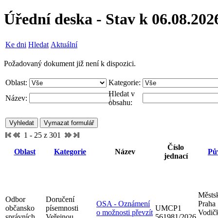
Úřední deska - Stav k 06.08.202
Ke dni
Hledat
Aktuální
Požadovaný dokument již není k dispozici.
Oblast:
Kategorie:
Hledat v
Název:
obsahu:
1 - 25 z 301
Číslo
Oblast
Kategorie
Název
Pů
jednací
Městsk
Odbor
Doručení
OSA - Oznámení
Praha
občansko
písemnosti
UMCP1
o možnosti převzít
Vodič
správních
Veřejnou
561981/2026