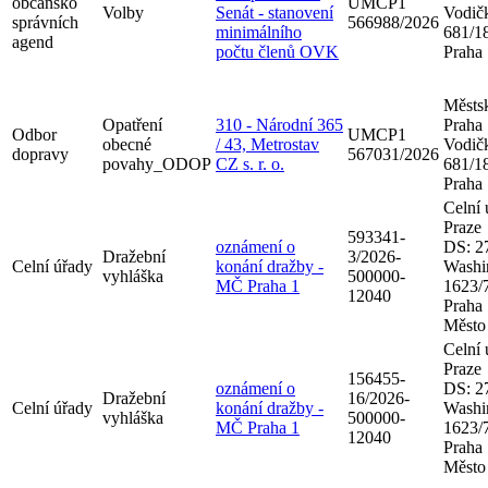
občansko
UMCP1
Volby
Senát - stanovení
Vodič
správních
566988/2026
minimálního
681/18
agend
počtu členů OVK
Praha
Městsk
Opatření
310 - Národní 365
Praha
Odbor
UMCP1
obecné
/ 43, Metrostav
Vodič
dopravy
567031/2026
povahy_ODOP
CZ s. r. o.
681/18
Praha
Celní 
Praze
593341-
oznámení o
DS: 2
Dražební
3/2026-
Celní úřady
konání dražby -
Washi
vyhláška
500000-
MČ Praha 1
1623/7
12040
Praha
Město
Celní 
Praze
156455-
oznámení o
DS: 2
Dražební
16/2026-
Celní úřady
konání dražby -
Washi
vyhláška
500000-
MČ Praha 1
1623/7
12040
Praha
Město