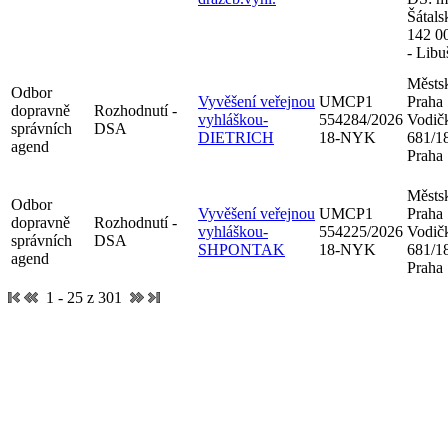
Šátals
142 0
- Libu
Městsk
Odbor
Vyvěšení veřejnou
UMCP1
Praha
dopravně
Rozhodnutí -
vyhláškou-
554284/2026
Vodič
správních
DSA
DIETRICH
18-NYK
681/18
agend
Praha
Městsk
Odbor
Vyvěšení veřejnou
UMCP1
Praha
dopravně
Rozhodnutí -
vyhláškou-
554225/2026
Vodič
správních
DSA
SHPONTAK
18-NYK
681/18
agend
Praha
1 - 25 z 301