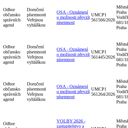
Městsk
Odbor
Doručení
OSA - Oznámení
Praha
občansko
písemnosti
UMCP1
o možnosti převzít
Vodič
správních
Veřejnou
561566/2026
písemnost
681/18
agend
vyhláškou
Praha
Městsk
Odbor
Doručení
OSA - Oznámení
Praha
občansko
písemnosti
UMCP1
o možnosti převzít
Vodič
správních
Veřejnou
561445/2026
písemnost
681/18
agend
vyhláškou
Praha
Městsk
Odbor
Doručení
OSA - Oznámení
Praha
občansko
písemnosti
UMCP1
o možnosti převzít
Vodič
správních
Veřejnou
561264/2026
písemnost
681/18
agend
vyhláškou
Praha
VOLBY 2026 -
Městsk
Odbor
zastupitelstvo a
Praha