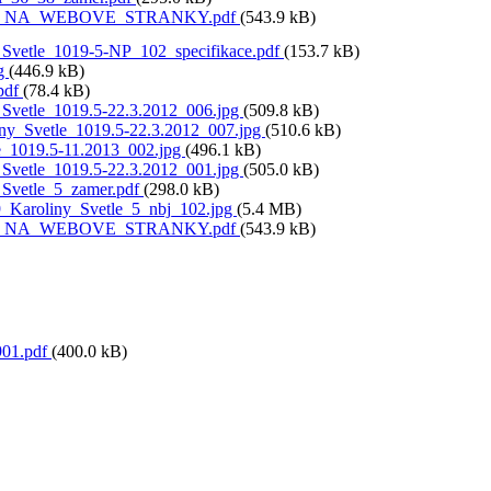
_NA_WEBOVE_STRANKY.pdf
(543.9 kB)
_Svetle_1019-5-NP_102_specifikace.pdf
(153.7 kB)
pg
(446.9 kB)
.pdf
(78.4 kB)
_Svetle_1019.5-22.3.2012_006.jpg
(509.8 kB)
ny_Svetle_1019.5-22.3.2012_007.jpg
(510.6 kB)
e_1019.5-11.2013_002.jpg
(496.1 kB)
_Svetle_1019.5-22.3.2012_001.jpg
(505.0 kB)
_Svetle_5_zamer.pdf
(298.0 kB)
Karoliny_Svetle_5_nbj_102.jpg
(5.4 MB)
_NA_WEBOVE_STRANKY.pdf
(543.9 kB)
01.pdf
(400.0 kB)