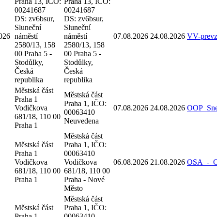
Praha 13, IČO:
Praha 13, IČO:
00241687
00241687
DS: zv6bsur,
DS: zv6bsur,
Sluneční
Sluneční
026
náměstí
náměstí
07.08.2026
24.08.2026
VV-prev
2580/13, 158
2580/13, 158
00 Praha 5 -
00 Praha 5 -
Stodůlky,
Stodůlky,
Česká
Česká
republika
republika
Městská část
Městská část
Praha 1
Praha 1, IČO:
Vodičkova
07.08.2026
24.08.2026
OOP_Sne
00063410
681/18, 110 00
Neuvedena
Praha 1
Městská část
Městská část
Praha 1, IČO:
Praha 1
00063410
Vodičkova
Vodičkova
06.08.2026
21.08.2026
OSA_-_Oz
681/18, 110 00
681/18, 110 00
Praha 1
Praha - Nové
Město
Městská část
Městská část
Praha 1, IČO:
Praha 1
00063410