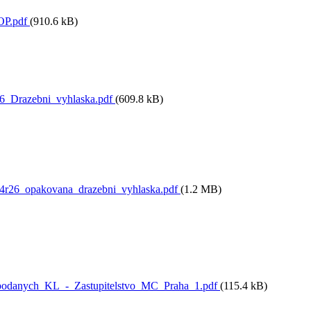
OP.pdf
(910.6 kB)
6_Drazebni_vyhlaska.pdf
(609.8 kB)
4r26_opakovana_drazebni_vyhlaska.pdf
(1.2 MB)
podanych_KL_-_Zastupitelstvo_MC_Praha_1.pdf
(115.4 kB)