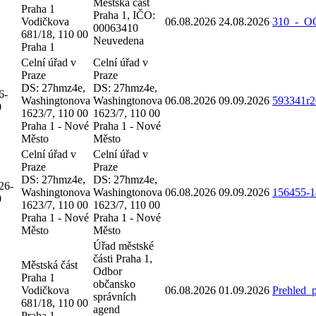
Městská část
Praha 1
Praha 1, IČO:
Vodičkova
06.08.2026
24.08.2026
310_-_O
00063410
681/18, 110 00
Neuvedena
Praha 1
Celní úřad v
Celní úřad v
Praze
Praze
DS: 27hmz4e,
DS: 27hmz4e,
6-
Washingtonova
Washingtonova
06.08.2026
09.09.2026
593341r2
0
1623/7, 110 00
1623/7, 110 00
Praha 1 - Nové
Praha 1 - Nové
Město
Město
Celní úřad v
Celní úřad v
Praze
Praze
DS: 27hmz4e,
DS: 27hmz4e,
26-
Washingtonova
Washingtonova
06.08.2026
09.09.2026
156455-1
0
1623/7, 110 00
1623/7, 110 00
Praha 1 - Nové
Praha 1 - Nové
Město
Město
Úřad městské
části Praha 1,
Městská část
Odbor
Praha 1
občansko
Vodičkova
06.08.2026
01.09.2026
Prehled_
správních
681/18, 110 00
agend
Praha 1