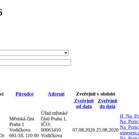
6
cí
Původce
Adresát
Zveřejnit v období
Zveřejnit
Zveřejnit
od data
do data
Úřad městské
H_Na_Por
Městská část
části Praha 1,
Na_Poric
Praha 1
IČO:
Na_Poric
Vodičkova
00063410
07.08.2026
25.08.2026
usneseni
Dr
681/18, 110 00
Vodičkova
Na_Poric