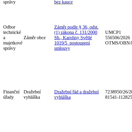
správy
bez kauce
Odbor
Záměr podle § 36, odst.
technické
(1) zákona č. 131/2000
UMCP1
a
Záměr obce
Sb., Karoliny Světlé
556506/2026
majetkové
1019/5_postoupení
OTMS/OBN/
správy
smlouvy
Finanční
Dražební
Dražební řád a dražební
7238950/26/2
úřady
vyhláška
vyhláška
81541-11282