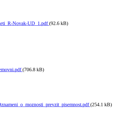
zeti_R-Novak-UD_1.pdf
(92.6 kB)
movni.pdf
(706.8 kB)
nameni_o_moznosti_prevzit_pisemnost.pdf
(254.1 kB)