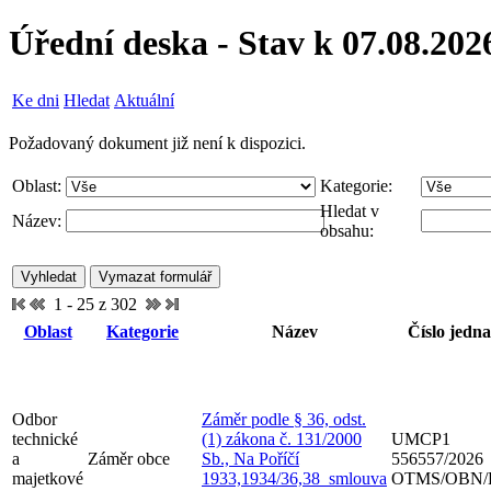
Úřední deska - Stav k 07.08.202
Ke dni
Hledat
Aktuální
Požadovaný dokument již není k dispozici.
Oblast:
Kategorie:
Hledat v
Název:
obsahu:
1 - 25 z 302
Oblast
Kategorie
Název
Číslo jedna
Odbor
Záměr podle § 36, odst.
technické
(1) zákona č. 131/2000
UMCP1
a
Záměr obce
Sb., Na Poříčí
556557/2026
majetkové
1933,1934/36,38_smlouva
OTMS/OBN/