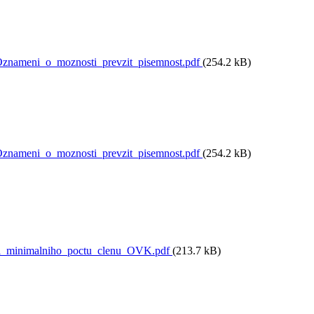
nameni_o_moznosti_prevzit_pisemnost.pdf
(254.2 kB)
nameni_o_moznosti_prevzit_pisemnost.pdf
(254.2 kB)
i_minimalniho_poctu_clenu_OVK.pdf
(213.7 kB)