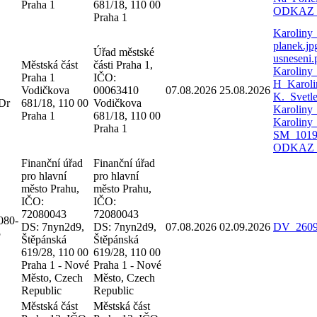
Praha 1
681/18, 110 00
ODKAZ
Praha 1
Karoliny
planek.j
Úřad městské
usneseni
Městská část
části Praha 1,
Karoliny
Praha 1
IČO:
H_Karoli
Vodičkova
00063410
07.08.2026
25.08.2026
K._Svetl
Dr
681/18, 110 00
Vodičkova
Karoliny
Praha 1
681/18, 110 00
Karoliny
Praha 1
SM_1019_
ODKAZ
Finanční úřad
Finanční úřad
pro hlavní
pro hlavní
město Prahu,
město Prahu,
IČO:
IČO:
72080043
72080043
080-
DS: 7nyn2d9,
DS: 7nyn2d9,
07.08.2026
02.09.2026
DV_2609
5
Štěpánská
Štěpánská
619/28, 110 00
619/28, 110 00
Praha 1 - Nové
Praha 1 - Nové
Město, Czech
Město, Czech
Republic
Republic
Městská část
Městská část