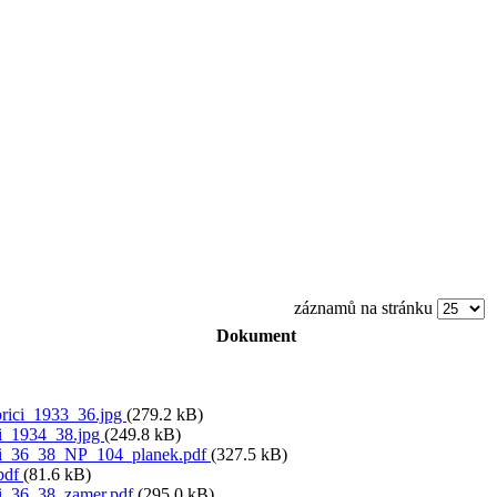
záznamů na stránku
Dokument
ici_1933_36.jpg
(279.2 kB)
i_1934_38.jpg
(249.8 kB)
i_36_38_NP_104_planek.pdf
(327.5 kB)
.pdf
(81.6 kB)
i_36_38_zamer.pdf
(295.0 kB)