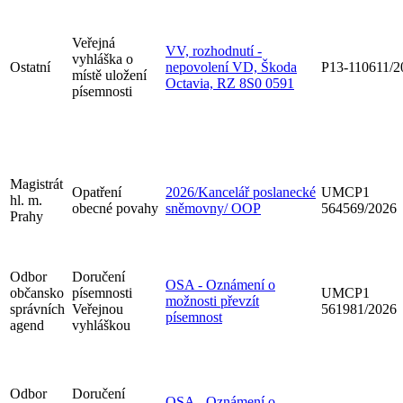
Veřejná
VV, rozhodnutí -
vyhláška o
Ostatní
nepovolení VD, Škoda
P13-110611/2
místě uložení
Octavia, RZ 8S0 0591
písemnosti
Magistrát
Opatření
2026/Kancelář poslanecké
UMCP1
hl. m.
obecné povahy
sněmovny/ OOP
564569/2026
Prahy
Odbor
Doručení
OSA - Oznámení o
občansko
písemnosti
UMCP1
možnosti převzít
správních
Veřejnou
561981/2026
písemnost
agend
vyhláškou
Odbor
Doručení
OSA - Oznámení o