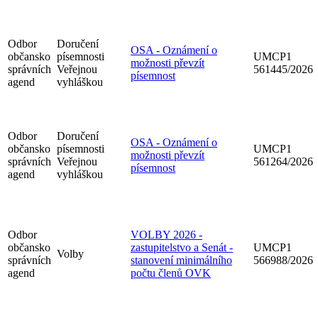
Odbor
Doručení
OSA - Oznámení o
občansko
písemnosti
UMCP1
možnosti převzít
správních
Veřejnou
561445/2026
písemnost
agend
vyhláškou
Odbor
Doručení
OSA - Oznámení o
občansko
písemnosti
UMCP1
možnosti převzít
správních
Veřejnou
561264/2026
písemnost
agend
vyhláškou
Odbor
VOLBY 2026 -
občansko
zastupitelstvo a Senát -
UMCP1
Volby
správních
stanovení minimálního
566988/2026
agend
počtu členů OVK