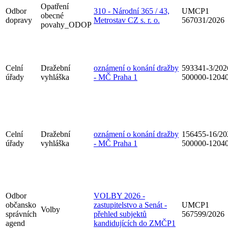
Opatření
Odbor
310 - Národní 365 / 43,
UMCP1
obecné
dopravy
Metrostav CZ s. r. o.
567031/2026
povahy_ODOP
Celní
Dražební
oznámení o konání dražby
593341-3/202
úřady
vyhláška
- MČ Praha 1
500000-1204
Celní
Dražební
oznámení o konání dražby
156455-16/20
úřady
vyhláška
- MČ Praha 1
500000-1204
Odbor
VOLBY 2026 -
občansko
zastupitelstvo a Senát -
UMCP1
Volby
správních
přehled subjektů
567599/2026
agend
kandidujících do ZMČP1