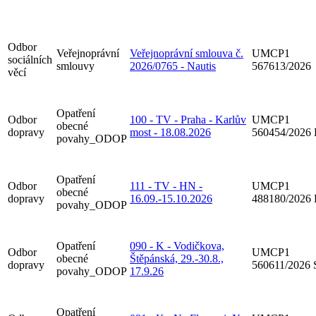
Odbor
Veřejnoprávní
Veřejnoprávní smlouva č.
UMCP1
sociálních
smlouvy
2026/0765 - Nautis
567613/2026
věcí
Opatření
Odbor
100 - TV - Praha - Karlův
UMCP1
obecné
dopravy
most - 18.08.2026
560454/2026
povahy_ODOP
Opatření
Odbor
111 - TV - HN -
UMCP1
obecné
dopravy
16.09.-15.10.2026
488180/2026
povahy_ODOP
Opatření
090 - K - Vodičkova,
Odbor
UMCP1
obecné
Štěpánská, 29.-30.8.,
dopravy
560611/2026
povahy_ODOP
17.9.26
Opatření