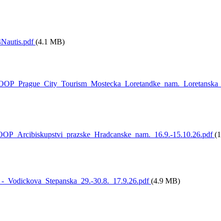
Nautis.pdf
(4.1 MB)
OP_Prague_City_Tourism_Mostecka_Loretandke_nam._Loretanska_1
OP_Arcibiskupstvi_prazske_Hradcanske_nam._16.9.-15.10.26.pdf
(
-_Vodickova_Stepanska_29.-30.8._17.9.26.pdf
(4.9 MB)