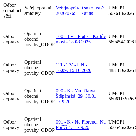
Odbor
Veřejnoprávní
Veřejnoprávní smlouva č.
UMCP1
sociálních
smlouvy
2026/0765 - Nautis
567613/2026
věcí
Opatření
Odbor
100 - TV - Praha - Karlův
UMCP1
obecné
dopravy
most - 18.08.2026
560454/2026
povahy_ODOP
Opatření
Odbor
111 - TV - HN -
UMCP1
obecné
dopravy
16.09.-15.10.2026
488180/2026
povahy_ODOP
Opatření
090 - K - Vodičkova,
Odbor
UMCP1
obecné
Štěpánská, 29.-30.8.,
dopravy
560611/2026
povahy_ODOP
17.9.26
Opatření
Odbor
091 - K - Na Florenci, Na
UMCP1
obecné
dopravy
Poříčí 4.+17.9.26
560546/2026
povahy_ODOP