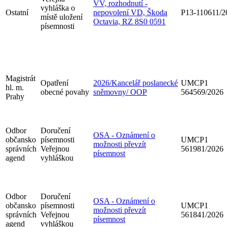
VV, rozhodnutí -
vyhláška o
Ostatní
nepovolení VD, Škoda
P13-110611/2
místě uložení
Octavia, RZ 8S0 0591
písemnosti
Magistrát
Opatření
2026/Kancelář poslanecké
UMCP1
hl. m.
obecné povahy
sněmovny/ OOP
564569/2026
Prahy
Odbor
Doručení
OSA - Oznámení o
občansko
písemnosti
UMCP1
možnosti převzít
správních
Veřejnou
561981/2026
písemnost
agend
vyhláškou
Odbor
Doručení
OSA - Oznámení o
občansko
písemnosti
UMCP1
možnosti převzít
správních
Veřejnou
561841/2026
písemnost
agend
vyhláškou