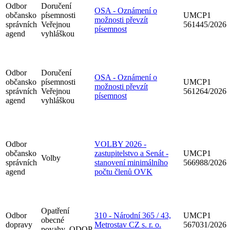
Odbor
Doručení
OSA - Oznámení o
občansko
písemnosti
UMCP1
možnosti převzít
správních
Veřejnou
561445/2026
písemnost
agend
vyhláškou
Odbor
Doručení
OSA - Oznámení o
občansko
písemnosti
UMCP1
možnosti převzít
správních
Veřejnou
561264/2026
písemnost
agend
vyhláškou
Odbor
VOLBY 2026 -
občansko
zastupitelstvo a Senát -
UMCP1
Volby
správních
stanovení minimálního
566988/2026
agend
počtu členů OVK
Opatření
Odbor
310 - Národní 365 / 43,
UMCP1
obecné
dopravy
Metrostav CZ s. r. o.
567031/2026
povahy_ODOP