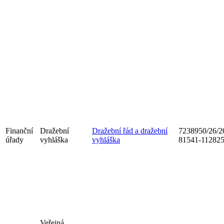
Finanční
Dražební
Dražební řád a dražební
7238950/26/2
úřady
vyhláška
vyhláška
81541-11282
Veřejná