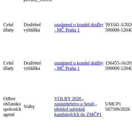
Celní
Dražební
oznámení o konání dražby
593341-3/202
úřady
vyhláška
- MČ Praha 1
500000-1204
Celní
Dražební
oznámení o konání dražby
156455-16/20
úřady
vyhláška
- MČ Praha 1
500000-1204
Odbor
VOLBY 2026 -
občansko
zastupitelstvo a Senát -
UMCP1
Volby
správních
přehled subjektů
567599/2026
agend
kandidujících do ZMČP1