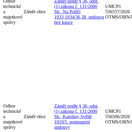
Odbor
Záměr podle § 36, odst.
technické
(1) zákona č. 131/2000
UMCP1
a
Záměr obce
Sb., Na Poříčí
556557/2026
majetkové
1933,1934/36,38_smlouva
OTMS/OBN/
správy
bez kauce
Odbor
Záměr podle § 36, odst.
technické
(1) zákona č. 131/2000
UMCP1
a
Záměr obce
Sb., Karoliny Světlé
556506/2026
majetkové
1019/5_postoupení
OTMS/OBN/
správy
smlouvy