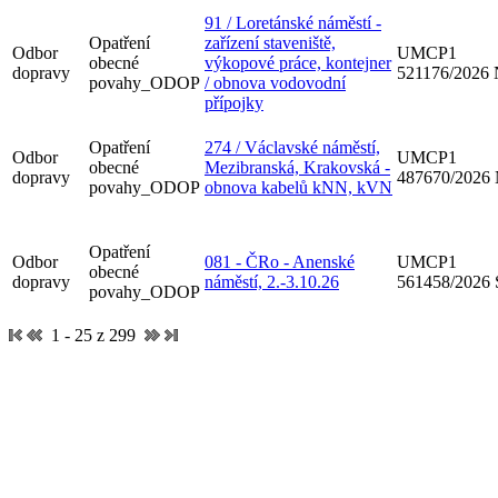
91 / Loretánské náměstí -
Opatření
zařízení staveniště,
Odbor
UMCP1
obecné
výkopové práce, kontejner
dopravy
521176/2026
povahy_ODOP
/ obnova vodovodní
přípojky
Opatření
274 / Václavské náměstí,
Odbor
UMCP1
obecné
Mezibranská, Krakovská -
dopravy
487670/2026
povahy_ODOP
obnova kabelů kNN, kVN
Opatření
Odbor
081 - ČRo - Anenské
UMCP1
obecné
dopravy
náměstí, 2.-3.10.26
561458/2026
povahy_ODOP
1 - 25 z 299