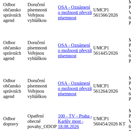
M
Odbor
Doručení
OSA - Oznámení
P
občansko
písemnosti
UMCP1
o možnosti převzít
V
správních
Veřejnou
561566/2026
písemnost
6
agend
vyhláškou
P
M
Odbor
Doručení
OSA - Oznámení
P
občansko
písemnosti
UMCP1
o možnosti převzít
V
správních
Veřejnou
561445/2026
písemnost
6
agend
vyhláškou
P
M
Odbor
Doručení
OSA - Oznámení
P
občansko
písemnosti
UMCP1
o možnosti převzít
V
správních
Veřejnou
561264/2026
písemnost
6
agend
vyhláškou
P
M
Opatření
100 - TV - Praha -
P
Odbor
UMCP1
obecné
Karlův most -
V
dopravy
560454/2026 KT
povahy_ODOP
18.08.2026
6