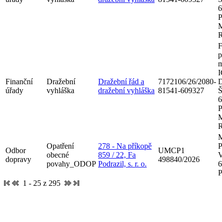
6
P
M
R
F
p
m
I
Finanční
Dražební
Dražební řád a
7172106/26/2080-
D
úřady
vyhláška
dražební vyhláška
81541-609327
Š
6
P
M
R
M
Opatření
278 - Na příkopě
P
Odbor
UMCP1
obecné
859 / 22, Fa
V
dopravy
498840/2026
povahy_ODOP
Podrazil, s. r. o.
6
P
1 - 25 z 295