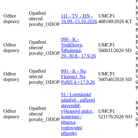
P
M
Opatření
P
Odbor
111 - TV - HN -
UMCP1
obecné
V
dopravy
16.09.-15.10.2026
488180/2026 KT
povahy_ODOP
6
P
M
090 - K -
Opatření
P
Odbor
Vodičkova,
UMCP1
obecné
V
dopravy
Štěpánská,
560611/2026 SD
povahy_ODOP
6
29.-30.8., 17.9.26
P
M
Opatření
091 - K - Na
P
Odbor
UMCP1
obecné
Florenci, Na
V
dopravy
560546/2026 SD
povahy_ODOP
Poříčí 4.+17.9.26
6
P
91 / Loretánské
náměstí - zařízení
M
staveniště,
Opatření
P
Odbor
výkopové práce,
UMCP1
obecné
V
dopravy
kontejner /
521176/2026 NO
povahy_ODOP
6
obnova
P
vodovodní
přípojky