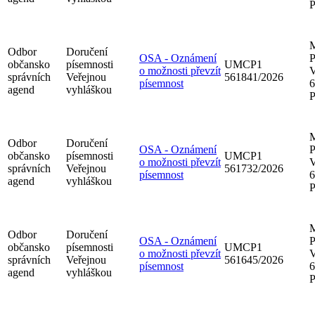
P
M
Odbor
Doručení
OSA - Oznámení
P
občansko
písemnosti
UMCP1
o možnosti převzít
V
správních
Veřejnou
561841/2026
písemnost
6
agend
vyhláškou
P
M
Odbor
Doručení
OSA - Oznámení
P
občansko
písemnosti
UMCP1
o možnosti převzít
V
správních
Veřejnou
561732/2026
písemnost
6
agend
vyhláškou
P
M
Odbor
Doručení
OSA - Oznámení
P
občansko
písemnosti
UMCP1
o možnosti převzít
V
správních
Veřejnou
561645/2026
písemnost
6
agend
vyhláškou
P