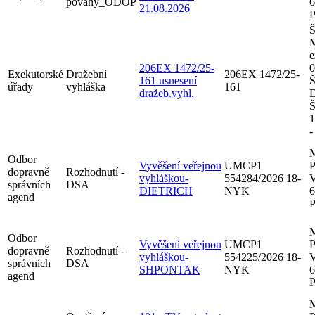
povahy_ODOP
6
21.08.2026
P
Š
M
e
206EX 1472/25-
0
Exekutorské
Dražební
206EX 1472/25-
161 usnesení
Š
úřady
vyhláška
161
dražeb.vyhl.
D
Š
1
-
M
Odbor
Vyvěšení veřejnou
UMCP1
P
dopravně
Rozhodnutí -
vyhláškou-
554284/2026 18-
V
správních
DSA
DIETRICH
NYK
6
agend
P
M
Odbor
Vyvěšení veřejnou
UMCP1
P
dopravně
Rozhodnutí -
vyhláškou-
554225/2026 18-
V
správních
DSA
SHPONTAK
NYK
6
agend
P
M