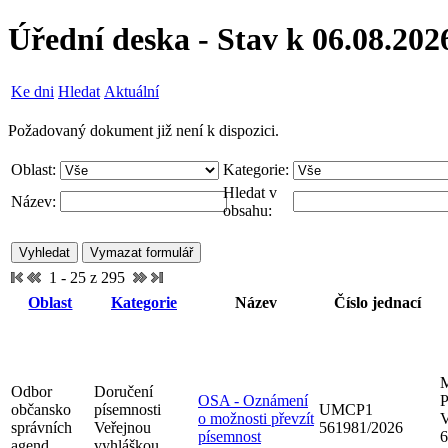
Úřední deska - Stav k 06.08.202
Ke dni
Hledat
Aktuální
Požadovaný dokument již není k dispozici.
Oblast:
Kategorie:
Hledat v
Název:
obsahu:
1 - 25 z 295
Oblast
Kategorie
Název
Číslo jednací
M
Odbor
Doručení
OSA - Oznámení
P
občansko
písemnosti
UMCP1
o možnosti převzít
V
správních
Veřejnou
561981/2026
písemnost
6
agend
vyhláškou