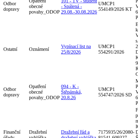
Opatření
101 - TV - student
P
Odbor
UMCP1
obecné
- Spálená -
V
dopravy
554149/2026 KT
povahy_ODOP
29.08.-30.08.2026
6
P
k
s
Vypínací list na
UMCP1
2
Ostatní
Oznámení
25/8/2026
554291/2026
D
K
9
R
C
M
Opatření
094 - K -
P
Odbor
UMCP1
obecné
Štěpánská,
V
dopravy
554747/2026 SD
povahy_ODOP
20.8.26
6
P
F
p
m
I
Finanční
Dražební
Dražební řád a
7175935/26/2080-
D
úřady
vyhláška
dražební vyhláška
81541-609327
Š