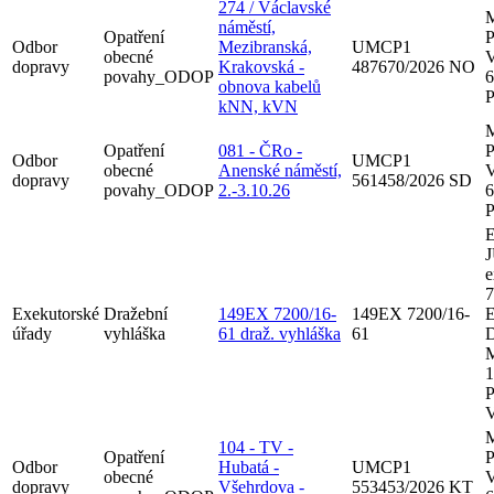
274 / Václavské
M
náměstí,
Opatření
P
Odbor
Mezibranská,
UMCP1
obecné
V
dopravy
Krakovská -
487670/2026 NO
povahy_ODOP
6
obnova kabelů
P
kNN, kVN
M
Opatření
081 - ČRo -
P
Odbor
UMCP1
obecné
Anenské náměstí,
V
dopravy
561458/2026 SD
povahy_ODOP
2.-3.10.26
6
P
E
J
e
7
Exekutorské
Dražební
149EX 7200/16-
149EX 7200/16-
E
úřady
vyhláška
61 draž. vyhláška
61
D
M
1
P
V
M
104 - TV -
Opatření
P
Odbor
Hubatá -
UMCP1
obecné
V
dopravy
Všehrdova -
553453/2026 KT