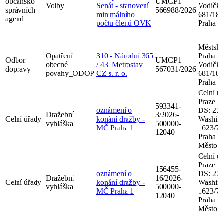
občansko
UMCP1
Volby
Senát - stanovení
Vodič
správních
566988/2026
minimálního
681/18
agend
počtu členů OVK
Praha
Městsk
Opatření
310 - Národní 365
Praha
Odbor
UMCP1
obecné
/ 43, Metrostav
Vodič
dopravy
567031/2026
povahy_ODOP
CZ s. r. o.
681/18
Praha
Celní 
Praze
593341-
oznámení o
DS: 2
Dražební
3/2026-
Celní úřady
konání dražby -
Washi
vyhláška
500000-
MČ Praha 1
1623/7
12040
Praha
Město
Celní 
Praze
156455-
oznámení o
DS: 2
Dražební
16/2026-
Celní úřady
konání dražby -
Washi
vyhláška
500000-
MČ Praha 1
1623/7
12040
Praha
Město