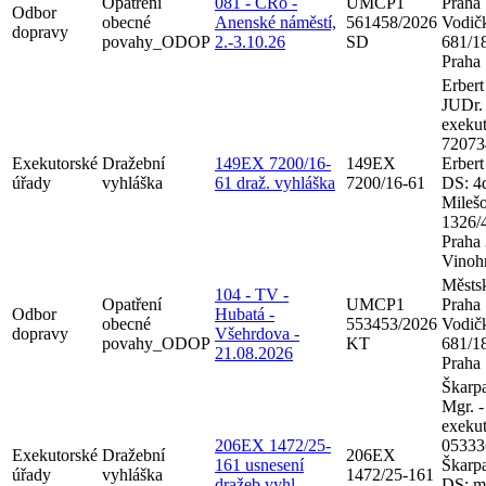
Opatření
081 - ČRo -
UMCP1
Praha
Odbor
obecné
Anenské náměstí,
561458/2026
Vodič
dopravy
povahy_ODOP
2.-3.10.26
SD
681/18
Praha
Erbert
JUDr. 
exekut
72073
Exekutorské
Dražební
149EX 7200/16-
149EX
Erbert
úřady
vyhláška
61 draž. vyhláška
7200/16-61
DS: 4
Mileš
1326/
Praha 
Vinoh
Městsk
104 - TV -
Opatření
UMCP1
Praha
Odbor
Hubatá -
obecné
553453/2026
Vodič
dopravy
Všehrdova -
povahy_ODOP
KT
681/18
21.08.2026
Praha
Škarpa
Mgr. -
exekut
206EX 1472/25-
05333
Exekutorské
Dražební
206EX
161 usnesení
Škarp
úřady
vyhláška
1472/25-161
dražeb.vyhl.
DS: m