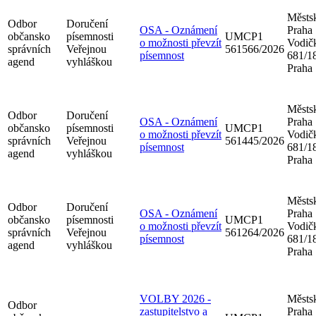
Městsk
Odbor
Doručení
OSA - Oznámení
Praha
občansko
písemnosti
UMCP1
o možnosti převzít
Vodič
správních
Veřejnou
561566/2026
písemnost
681/18
agend
vyhláškou
Praha
Městsk
Odbor
Doručení
OSA - Oznámení
Praha
občansko
písemnosti
UMCP1
o možnosti převzít
Vodič
správních
Veřejnou
561445/2026
písemnost
681/18
agend
vyhláškou
Praha
Městsk
Odbor
Doručení
OSA - Oznámení
Praha
občansko
písemnosti
UMCP1
o možnosti převzít
Vodič
správních
Veřejnou
561264/2026
písemnost
681/18
agend
vyhláškou
Praha
VOLBY 2026 -
Městsk
Odbor
zastupitelstvo a
Praha