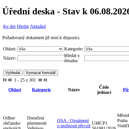
Úřední deska - Stav k 06.08.202
Ke dni
Hledat
Aktuální
Požadovaný dokument již není k dispozici.
Oblast:
Kategorie:
Hledat v
Název:
obsahu:
1 - 25 z 301
Číslo
Oblast
Kategorie
Název
Pů
jednací
Městsk
Odbor
Doručení
OSA - Oznámení
Praha
občansko
písemnosti
UMCP1
o možnosti převzít
Vodič
správních
Veřejnou
561981/2026