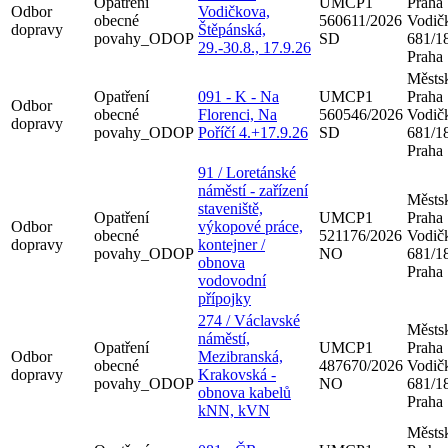
Opatření
UMCP1
Praha
Odbor
Vodičkova,
obecné
560611/2026
Vodič
dopravy
Štěpánská,
povahy_ODOP
SD
681/18
29.-30.8., 17.9.26
Praha
Městsk
Opatření
091 - K - Na
UMCP1
Praha
Odbor
obecné
Florenci, Na
560546/2026
Vodič
dopravy
povahy_ODOP
Poříčí 4.+17.9.26
SD
681/18
Praha
91 / Loretánské
náměstí - zařízení
Městsk
staveniště,
Opatření
UMCP1
Praha
Odbor
výkopové práce,
obecné
521176/2026
Vodič
dopravy
kontejner /
povahy_ODOP
NO
681/18
obnova
Praha
vodovodní
přípojky
274 / Václavské
Městsk
náměstí,
Opatření
UMCP1
Praha
Odbor
Mezibranská,
obecné
487670/2026
Vodič
dopravy
Krakovská -
povahy_ODOP
NO
681/18
obnova kabelů
Praha
kNN, kVN
Městsk