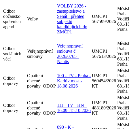
VOLBY 2026 -
Městsk
Odbor
zastupitelstvo a
Praha
občansko
Senát - přehled
UMCP1
Volby
Vodič
správních
subjektů
567599/2026
681/18
agend
kandidujících do
Praha
ZMČP1
Městsk
Veřejnoprávní
Odbor
Praha
Veřejnoprávní
smlouva č.
UMCP1
sociálních
Vodič
smlouvy
2026/0765 -
567613/2026
věcí
681/18
Nautis
Praha
Městsk
Opatření
100 - TV - Praha -
UMCP1
Praha
Odbor
obecné
Karlův most -
560454/2026
Vodič
dopravy
povahy_ODOP
18.08.2026
KT
681/18
Praha
Městsk
Opatření
UMCP1
Praha
Odbor
111 - TV - HN -
obecné
488180/2026
Vodič
dopravy
16.09.-15.10.2026
povahy_ODOP
KT
681/18
Praha
Městsk
090 - K -