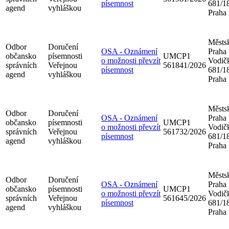
písemnost
681/18
agend
vyhláškou
Praha
Městsk
Odbor
Doručení
OSA - Oznámení
Praha
občansko
písemnosti
UMCP1
o možnosti převzít
Vodič
správních
Veřejnou
561841/2026
písemnost
681/18
agend
vyhláškou
Praha
Městsk
Odbor
Doručení
OSA - Oznámení
Praha
občansko
písemnosti
UMCP1
o možnosti převzít
Vodič
správních
Veřejnou
561732/2026
písemnost
681/18
agend
vyhláškou
Praha
Městsk
Odbor
Doručení
OSA - Oznámení
Praha
občansko
písemnosti
UMCP1
o možnosti převzít
Vodič
správních
Veřejnou
561645/2026
písemnost
681/18
agend
vyhláškou
Praha