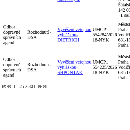
Šátals
142 0
- Libu
Městsk
Odbor
Vyvěšení veřejnou
UMCP1
Praha
dopravně
Rozhodnutí -
vyhláškou-
554284/2026
Vodič
správních
DSA
DIETRICH
18-NYK
681/18
agend
Praha
Městsk
Odbor
Vyvěšení veřejnou
UMCP1
Praha
dopravně
Rozhodnutí -
vyhláškou-
554225/2026
Vodič
správních
DSA
SHPONTAK
18-NYK
681/18
agend
Praha
1 - 25 z 301