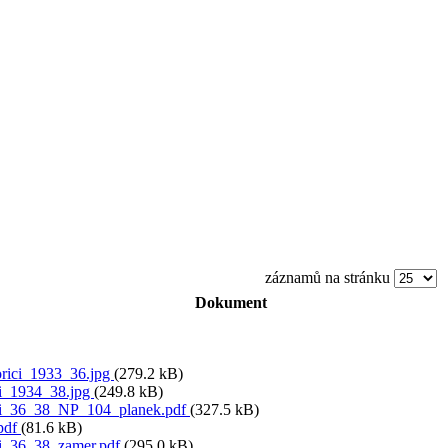
záznamů na stránku
Dokument
ici_1933_36.jpg
(279.2 kB)
i_1934_38.jpg
(249.8 kB)
i_36_38_NP_104_planek.pdf
(327.5 kB)
.pdf
(81.6 kB)
i_36_38_zamer.pdf
(295.0 kB)