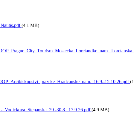
Nautis.pdf
(4.1 MB)
OP_Prague_City_Tourism_Mostecka_Loretandke_nam._Loretanska_1
OP_Arcibiskupstvi_prazske_Hradcanske_nam._16.9.-15.10.26.pdf
(
-_Vodickova_Stepanska_29.-30.8._17.9.26.pdf
(4.9 MB)