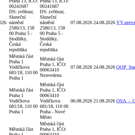
Praha 13, IČO:
Praha 13, IČO:
00241687
00241687
DS: zv6bsur,
DS: zv6bsur,
Sluneční
Sluneční
026
náměstí
náměstí
07.08.2026
24.08.2026
VV-prev
2580/13, 158
2580/13, 158
00 Praha 5 -
00 Praha 5 -
Stodůlky,
Stodůlky,
Česká
Česká
republika
republika
Městská část
Městská část
Praha 1
Praha 1, IČO:
Vodičkova
07.08.2026
24.08.2026
OOP_Sne
00063410
681/18, 110 00
Neuvedena
Praha 1
Městská část
Městská část
Praha 1, IČO:
Praha 1
00063410
Vodičkova
Vodičkova
06.08.2026
21.08.2026
OSA_-_Oz
681/18, 110 00
681/18, 110 00
Praha 1
Praha - Nové
Město
Městská část
Městská část
Praha 1, IČO:
Praha 1
00063410