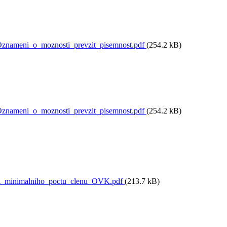
nameni_o_moznosti_prevzit_pisemnost.pdf
(254.2 kB)
nameni_o_moznosti_prevzit_pisemnost.pdf
(254.2 kB)
i_minimalniho_poctu_clenu_OVK.pdf
(213.7 kB)