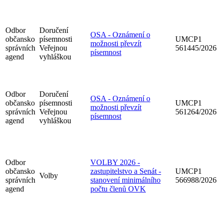
Odbor
Doručení
OSA - Oznámení o
občansko
písemnosti
UMCP1
možnosti převzít
správních
Veřejnou
561445/2026
písemnost
agend
vyhláškou
Odbor
Doručení
OSA - Oznámení o
občansko
písemnosti
UMCP1
možnosti převzít
správních
Veřejnou
561264/2026
písemnost
agend
vyhláškou
Odbor
VOLBY 2026 -
občansko
zastupitelstvo a Senát -
UMCP1
Volby
správních
stanovení minimálního
566988/2026
agend
počtu členů OVK