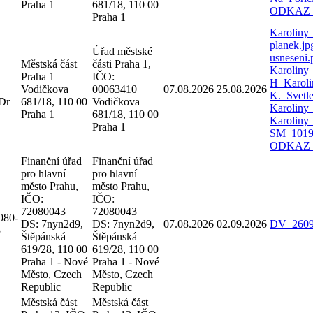
Praha 1
681/18, 110 00
ODKAZ
Praha 1
Karoliny
planek.j
Úřad městské
usneseni
Městská část
části Praha 1,
Karoliny
Praha 1
IČO:
H_Karoli
Vodičkova
00063410
07.08.2026
25.08.2026
K._Svetl
Dr
681/18, 110 00
Vodičkova
Karoliny
Praha 1
681/18, 110 00
Karoliny
Praha 1
SM_1019_
ODKAZ
Finanční úřad
Finanční úřad
pro hlavní
pro hlavní
město Prahu,
město Prahu,
IČO:
IČO:
72080043
72080043
080-
DS: 7nyn2d9,
DS: 7nyn2d9,
07.08.2026
02.09.2026
DV_2609
5
Štěpánská
Štěpánská
619/28, 110 00
619/28, 110 00
Praha 1 - Nové
Praha 1 - Nové
Město, Czech
Město, Czech
Republic
Republic
Městská část
Městská část