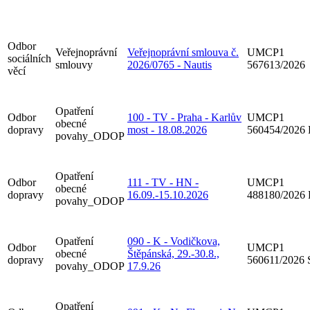
Odbor
Veřejnoprávní
Veřejnoprávní smlouva č.
UMCP1
sociálních
smlouvy
2026/0765 - Nautis
567613/2026
věcí
Opatření
Odbor
100 - TV - Praha - Karlův
UMCP1
obecné
dopravy
most - 18.08.2026
560454/2026
povahy_ODOP
Opatření
Odbor
111 - TV - HN -
UMCP1
obecné
dopravy
16.09.-15.10.2026
488180/2026
povahy_ODOP
Opatření
090 - K - Vodičkova,
Odbor
UMCP1
obecné
Štěpánská, 29.-30.8.,
dopravy
560611/2026
povahy_ODOP
17.9.26
Opatření