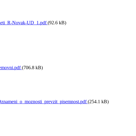
zeti_R-Novak-UD_1.pdf
(92.6 kB)
movni.pdf
(706.8 kB)
nameni_o_moznosti_prevzit_pisemnost.pdf
(254.1 kB)