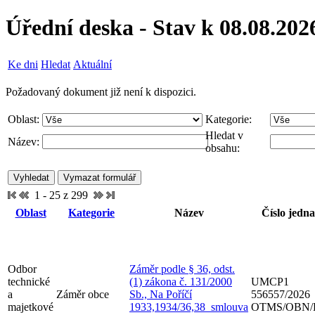
Úřední deska - Stav k 08.08.202
Ke dni
Hledat
Aktuální
Požadovaný dokument již není k dispozici.
Oblast:
Kategorie:
Hledat v
Název:
obsahu:
1 - 25 z 299
Oblast
Kategorie
Název
Číslo jedna
Odbor
Záměr podle § 36, odst.
technické
(1) zákona č. 131/2000
UMCP1
a
Záměr obce
Sb., Na Poříčí
556557/2026
majetkové
1933,1934/36,38_smlouva
OTMS/OBN/