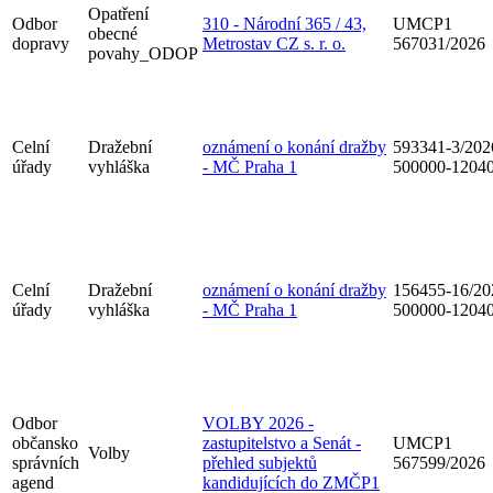
Opatření
Odbor
310 - Národní 365 / 43,
UMCP1
obecné
dopravy
Metrostav CZ s. r. o.
567031/2026
povahy_ODOP
Celní
Dražební
oznámení o konání dražby
593341-3/202
úřady
vyhláška
- MČ Praha 1
500000-1204
Celní
Dražební
oznámení o konání dražby
156455-16/20
úřady
vyhláška
- MČ Praha 1
500000-1204
Odbor
VOLBY 2026 -
občansko
zastupitelstvo a Senát -
UMCP1
Volby
správních
přehled subjektů
567599/2026
agend
kandidujících do ZMČP1