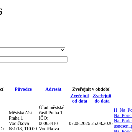
6
cí
Původce
Adresát
Zveřejnit v období
Zveřejnit
Zveřejnit
od data
do data
Úřad městské
H_Na_Por
Městská část
části Praha 1,
Na_Poric
Praha 1
IČO:
Na_Poric
Vodičkova
00063410
07.08.2026
25.08.2026
usneseni
Dr
681/18, 110 00
Vodičkova
Na_Poric