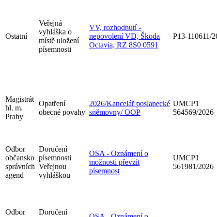
Veřejná
VV, rozhodnutí -
vyhláška o
Ostatní
nepovolení VD, Škoda
P13-110611/2
místě uložení
Octavia, RZ 8S0 0591
písemnosti
Magistrát
Opatření
2026/Kancelář poslanecké
UMCP1
hl. m.
obecné povahy
sněmovny/ OOP
564569/2026
Prahy
Odbor
Doručení
OSA - Oznámení o
občansko
písemnosti
UMCP1
možnosti převzít
správních
Veřejnou
561981/2026
písemnost
agend
vyhláškou
Odbor
Doručení
OSA - Oznámení o