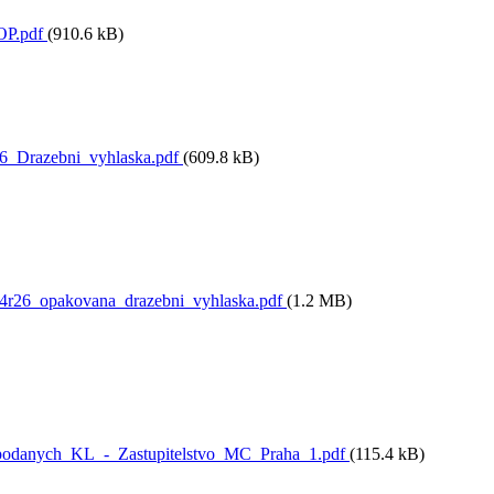
OP.pdf
(910.6 kB)
6_Drazebni_vyhlaska.pdf
(609.8 kB)
4r26_opakovana_drazebni_vyhlaska.pdf
(1.2 MB)
podanych_KL_-_Zastupitelstvo_MC_Praha_1.pdf
(115.4 kB)