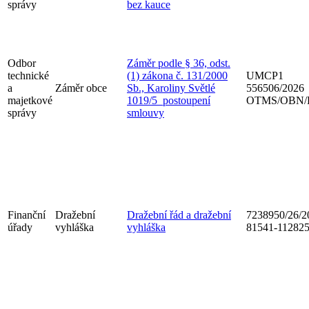
správy
bez kauce
Odbor
Záměr podle § 36, odst.
technické
(1) zákona č. 131/2000
UMCP1
a
Záměr obce
Sb., Karoliny Světlé
556506/2026
majetkové
1019/5_postoupení
OTMS/OBN/
správy
smlouvy
Finanční
Dražební
Dražební řád a dražební
7238950/26/2
úřady
vyhláška
vyhláška
81541-11282