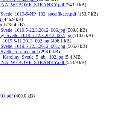
_NA_WEBOVE_STRANKY.pdf
(543.9 kB)
_Svetle_1019-5-NP_102_specifikace.pdf
(153.7 kB)
pg
(446.9 kB)
.pdf
(78.4 kB)
_Svetle_1019.5-22.3.2012_006.jpg
(509.8 kB)
ny_Svetle_1019.5-22.3.2012_007.jpg
(510.6 kB)
e_1019.5-11.2013_002.jpg
(496.1 kB)
_Svetle_1019.5-22.3.2012_001.jpg
(505.0 kB)
_Svetle_5_zamer.pdf
(298.0 kB)
Karoliny_Svetle_5_nbj_102.jpg
(5.4 MB)
_NA_WEBOVE_STRANKY.pdf
(543.9 kB)
01.pdf
(400.0 kB)