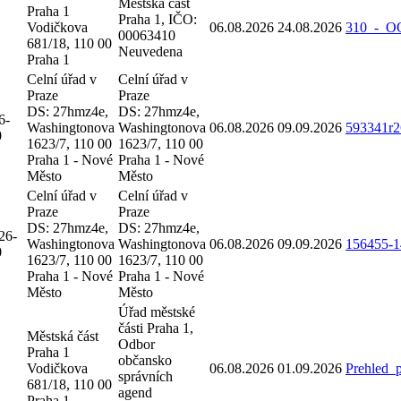
Městská část
Praha 1
Praha 1, IČO:
Vodičkova
06.08.2026
24.08.2026
310_-_O
00063410
681/18, 110 00
Neuvedena
Praha 1
Celní úřad v
Celní úřad v
Praze
Praze
DS: 27hmz4e,
DS: 27hmz4e,
6-
Washingtonova
Washingtonova
06.08.2026
09.09.2026
593341r2
0
1623/7, 110 00
1623/7, 110 00
Praha 1 - Nové
Praha 1 - Nové
Město
Město
Celní úřad v
Celní úřad v
Praze
Praze
DS: 27hmz4e,
DS: 27hmz4e,
26-
Washingtonova
Washingtonova
06.08.2026
09.09.2026
156455-1
0
1623/7, 110 00
1623/7, 110 00
Praha 1 - Nové
Praha 1 - Nové
Město
Město
Úřad městské
části Praha 1,
Městská část
Odbor
Praha 1
občansko
Vodičkova
06.08.2026
01.09.2026
Prehled_
správních
681/18, 110 00
agend
Praha 1